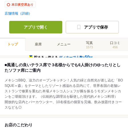
本日夜空席あり
店舗情報（詳細）
アプリで開く
アプリで保存
写真
口コミ
トップ
座席
メニュー
1573
456
50
貯まる・使える
ディナーで人数×
pt
■風通しの良いテラス席で 3名様からでも6人掛けのゆったりとし
たソファ席にご案内
メキシコBBQ、迫力のオープンキッチン！人気の緑と自然光が差し込む「BO
SQUE＝森」をテーマとしたリゾート感溢れる店内にて、世界各国の老舗レ
ストランで修業を重ねた本場メキシコ人シェフが腕を振るうモダンメキシカ
ンをご堪能頂けます。（伝統的な調理法を駆使した現代的メキシコ料理）
開放的な店内とバーカウンター、10名様迄の個室を完備。飲み放題付きコー
スなども◎
お店のこだわり