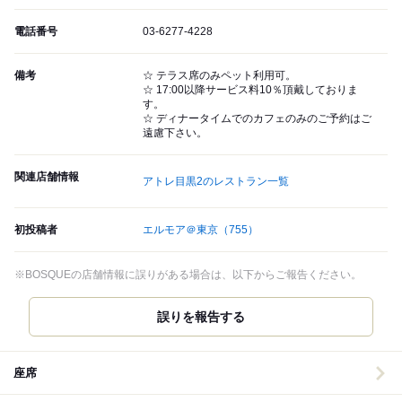
電話番号
03-6277-4228
備考
☆ テラス席のみペット利用可。
☆ 17:00以降サービス料10％頂戴しておりま
す。
☆ ディナータイムでのカフェのみのご予約はご
遠慮下さい。
関連店舗情報
アトレ目黒2のレストラン一覧
初投稿者
エルモア＠東京
（755）
※BOSQUEの店舗情報に誤りがある場合は、以下からご報告ください。
誤りを報告する
座席