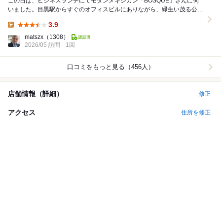
この日は、ビジネスランチにてモダンメキシカン「BOSQUE」さんに伺
いました。目黒駅からすぐのオフィスビルにありながら、緑生い茂る公園
のすぐ近くにロケーションしており、とくにテラス...
3.9
Lunch:
matszx
（1308）
2026/05 訪問
1回
口コミをもっと見る（456人）
店舗情報（詳細）
修正
アクセス
住所を修正