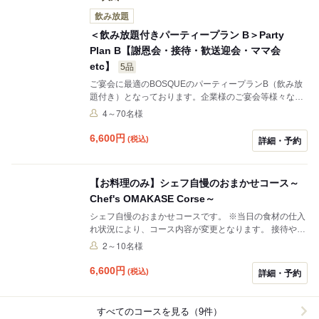
飲み放題
＜飲み放題付きパーティープラン B＞Party
Plan B【謝恩会・接待・歓送迎会・ママ会
etc】
5品
ご宴会に最適のBOSQUEのパーティープランB（飲み放
題付き）となっております。企業様のご宴会等様々な用
途にてご利用いただけます。
4～70名様
6,600
円
(税込)
詳細・予約
【お料理のみ】シェフ自慢のおまかせコース～
Chef's OMAKASE Corse～
シェフ自慢のおまかせコースです。 ※当日の食材の仕入
れ状況により、コース内容が変更となります。 接待や、
デート・記念日、大切な日のお食事会に、是非ご利用頂
2～10名様
けます。
6,600
円
(税込)
詳細・予約
すべてのコースを見る（9件）