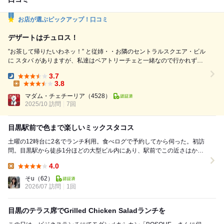
お店が選ぶピックアップ！口コミ
デザートはチュロス！
”お茶して帰りたいわネッ！” と従姉・・お隣のセントラルスクエア・ビル
に スタバ がありますが、私達はベアトリーチェと一緒なので行かれずボ
スケの テラスへ二人をご案内・・♡ ボスケはメキシカン・レストランで
3.7
すがオール ・デイでお茶でも、ワインでも〜♬ ランチ・タイムは激混み
Dinner:
3.8
ですがこれまで テラスが満席で座れなかったということはありません。
Lunch:
マダム・チェチーリア
（4528）
ただ、私はベアトリ ーチェとゆっくり寛げる中央のロ...
2025/10 訪問
7回
目黒駅前で色まで楽しいミックスタコス
土曜の12時台に2名でランチ利用。食べログで予約してから伺った。初訪
問。目黒駅から徒歩1分ほどの大型ビル内にあり、駅前でこの近さはかな
り便利。外からも入りやすい路面店で、買い物や用...
4.0
Lunch:
そu
（62）
2026/07 訪問
1回
目黒のテラス席でGrilled Chicken Saladランチを