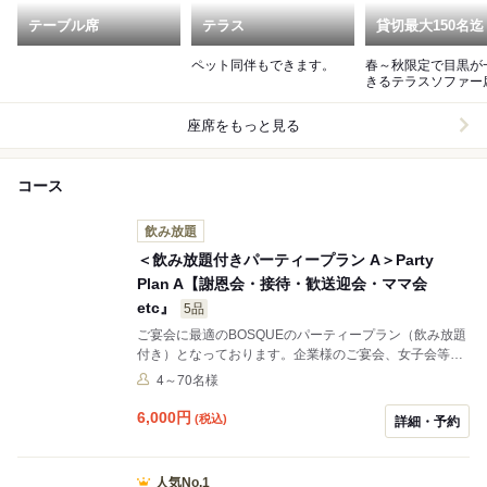
テーブル席
テラス
貸切最大150名迄
ペット同伴もできます。
春～秋限定で目黒が
きるテラスソファー
利用頂けます(20名～
様)
座席をもっと見る
コース
飲み放題
＜飲み放題付きパーティープラン A＞Party
Plan A【謝恩会・接待・歓送迎会・ママ会
etc』
5品
ご宴会に最適のBOSQUEのパーティープラン（飲み放題
付き）となっております。企業様のご宴会、女子会等
様々な用途にてご利用いただけます。
4～70名様
6,000
円
(税込)
詳細・予約
人気No.1