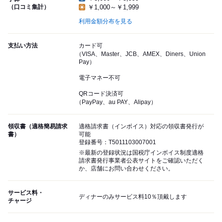
（口コミ集計）
￥1,000～￥1,999
利用金額分布を見る
支払い方法
カード可
（VISA、Master、JCB、AMEX、Diners、Union
Pay）
電子マネー不可
QRコード決済可
（PayPay、au PAY、Alipay）
領収書（適格簡易請求
適格請求書（インボイス）対応の領収書発行が
書）
可能
登録番号：T5011103007001
※最新の登録状況は国税庁インボイス制度適格
請求書発行事業者公表サイトをご確認いただく
か、店舗にお問い合わせください。
サービス料・
ディナーのみサービス料10％頂戴します
チャージ