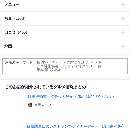
メニュー
写真
（1573）
口コミ
（456）
地図
お店のキーワード
貸切/パーティー ／ 忘年会/歓迎会 ／ メキ
シコ料理/宴会 ／ オシャレ/オススメ ／ 目
黒/結婚式2次会
このお店が紹介されているグルメ情報まとめ
目黒結婚式二次会少人数から20名30名40名50名ほど...
目黒マニア
目黒駅周辺のレストランでディナーデート！隠れ家や居心