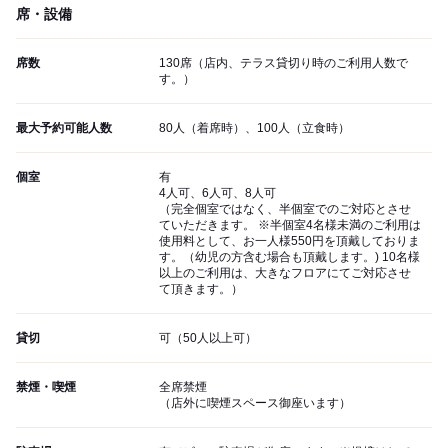
席・設備
席数
130席（店内、テラス貸切り時のご利用人数で
す。）
最大予約可能人数
80人（着席時）、100人（立食時）
個室
有
4人可、6人可、8人可
（完全個室ではなく、半個室でのご対応とさせ
ていただきます。 ※半個室4名様未満のご利用は
使用料として、お一人様550円を頂戴しておりま
す。（幼児の方含む場合も頂戴します。) 10名様
以上のご利用は、大きなフロアにてご対応させ
て頂きます。）
貸切
可（50人以上可）
禁煙・喫煙
全席禁煙
（店外に喫煙スペース御座います）