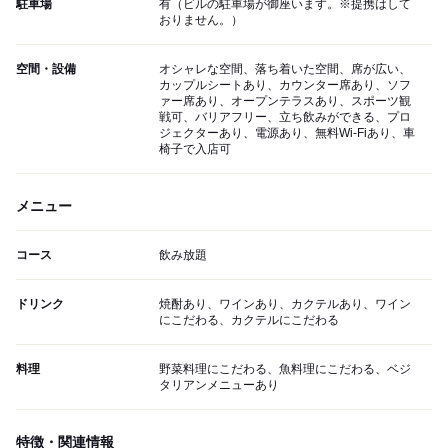
駐車場
有（ビルの駐車場が御座います。※提携はして
おりません。）
空間・設備
オシャレな空間、落ち着いた空間、席が広い、
カップルシートあり、カウンター席あり、ソフ
ァー席あり、オープンテラスあり、スポーツ観
戦可、バリアフリー、立ち飲みができる、プロ
ジェクターあり、電源あり、無料Wi-Fiあり、車
椅子で入店可
メニュー
コース
飲み放題
ドリンク
焼酎あり、ワインあり、カクテルあり、ワイン
にこだわる、カクテルにこだわる
料理
野菜料理にこだわる、魚料理にこだわる、ベジ
タリアンメニューあり
特徴・関連情報