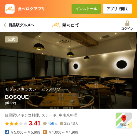
コースで使えるクーポン
戻る
インストール
アプリで開く
目黒駅グルメへ
クーポンを利用せず予約する
ログイン
公式
モダンメキシカン・テラスリゾート
BOSQUE
(ボスケ)
目黒駅/メキシコ料理､ ステーキ､ 中南米料理
3.41
456
人
22243
人
￥5,000～￥5,999
￥1,000～￥1,999