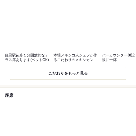
目黒駅徒歩１分開放的なテ
本場メキシコ人シェフが作
バーカウンター併設
ラス席あります(ペットOK)
るこだわりのメキシカンク
後に一杯
ィジーヌ
こだわりをもっと見る
座席