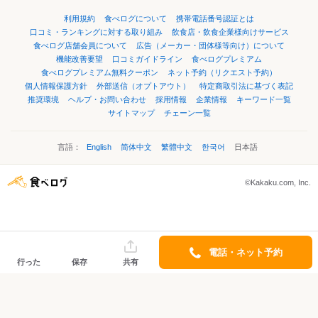
利用規約
食べログについて
携帯電話番号認証とは
口コミ・ランキングに対する取り組み
飲食店・飲食企業様向けサービス
食べログ店舗会員について
広告（メーカー・団体様等向け）について
機能改善要望
口コミガイドライン
食べログプレミアム
食べログプレミアム無料クーポン
ネット予約（リクエスト予約）
個人情報保護方針
外部送信（オプトアウト）
特定商取引法に基づく表記
推奨環境
ヘルプ・お問い合わせ
採用情報
企業情報
キーワード一覧
サイトマップ
チェーン一覧
言語：
English
简体中文
繁體中文
한국어
日本語
©Kakaku.com, Inc.
電話・ネット予約
行った
保存
共有