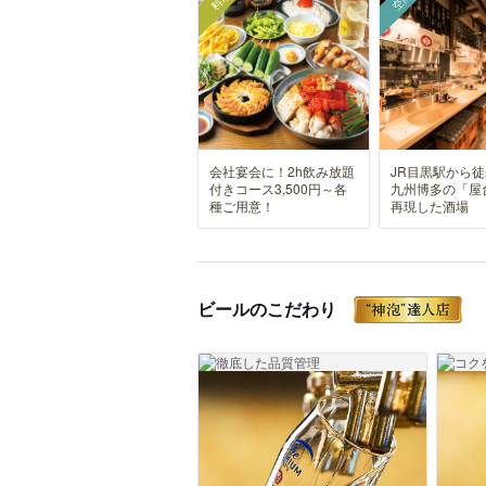
料理
空間
会社宴会に！2h飲み放題
JR目黒駅から徒
付きコース3,500円～各
九州博多の「屋
種ご用意！
再現した酒場
ビールのこだわり