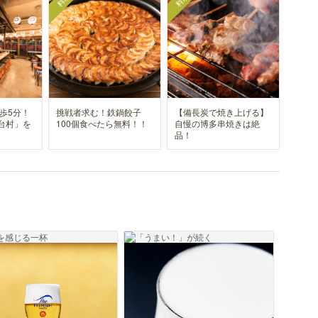
料理
料理
歩5分！
挑戦者求む！鉄鍋餃子
【備長炭で焼き上げる】
台村」を
100個食べたら無料！！
自慢の博多串焼きは絶
品！