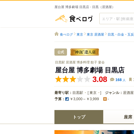
屋台屋 博多劇場 目黒店 - 目黒（居酒屋）
食べログ
食べログ
東京
東京 居酒屋
目黒・白金・五反
公式
目黒駅 居酒屋 博多料理 餃子 宴会
屋台屋 博多劇場 目黒店
3.08
168
人
最寄り駅：
目黒駅
[
東京
]
ジャンル：
居酒屋
予算：
￥3,000～￥3,999
-
トップ
座席