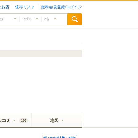
たお店
保存リスト
無料会員登録/ログイン
口コミ
地図
168
ディナーで人数 × 50pt