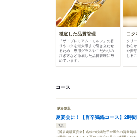
徹底した品質管理
コク
「ザ・プレミアム・モルツ」の香
クリ
りやコクを最大限まで引き立たせ
わら
るため、専用グラスやこだわりの
や麦
注ぎ方など徹底した品質管理に努
じる
めています。
コース
飲み放題
夏宴会に！【旨辛鶏鍋コース】2時間飲
7品
【博多劇場夏宴会】名物の鉄鍋餃子や屋台の旨辛鶏鍋
ご用意いたしました！夏のご宴会に是非ご利用くださ