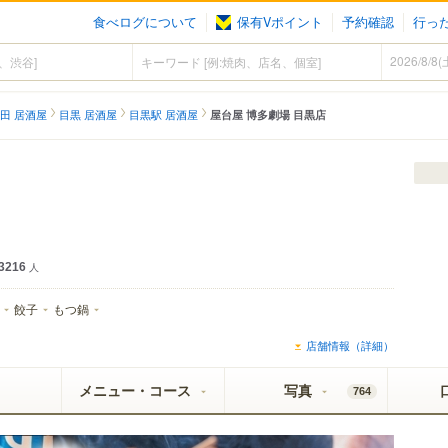
食べログについて
保有Vポイント
予約確認
行っ
田 居酒屋
目黒 居酒屋
目黒駅 居酒屋
屋台屋 博多劇場 目黒店
3216
人
餃子
もつ鍋
店舗情報（詳細）
メニュー・コース
写真
764