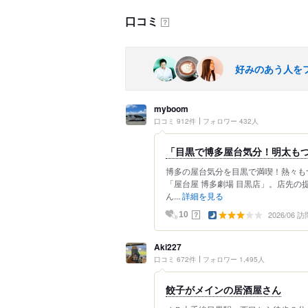
口コミ
？
好みのあう人を
myboom
口コミ 912件
フォロワー 432人
「目黒で博多屋台気分！明太も
博多の屋台気分を目黒で満喫！熱々も
「屋台屋 博多劇場 目黒店」。店先
ん...
詳細を見る
2026/06 訪
？
10
Aki227
口コミ 672件
フォロワー 1,495人
餃子がメインの居酒屋さん