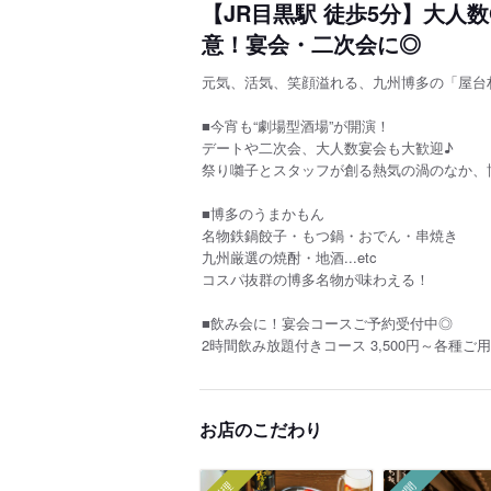
【JR目黒駅 徒歩5分】大人
意！宴会・二次会に◎
元気、活気、笑顔溢れる、九州博多の「屋台
■今宵も“劇場型酒場”が開演！
デートや二次会、大人数宴会も大歓迎♪
祭り囃子とスタッフが創る熱気の渦のなか、
■博多のうまかもん
名物鉄鍋餃子・もつ鍋・おでん・串焼き
九州厳選の焼酎・地酒...etc
コスパ抜群の博多名物が味わえる！
■飲み会に！宴会コースご予約受付中◎
2時間飲み放題付きコース 3,500円～各種ご
お店のこだわり