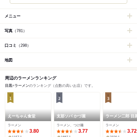
メニュー
写真
（781）
口コミ
（298）
地図
周辺のラーメンランキング
目黒
×
ラーメン
のランキング（点数の高いお店）です。
1
2
3
えーちゃん食堂
支那ソバ かづ屋
ラーメン二郎 目
ラーメン
ラーメン、つけ麺
ラーメン
3.80
3.77
3.72
1157人
1887人
2329人