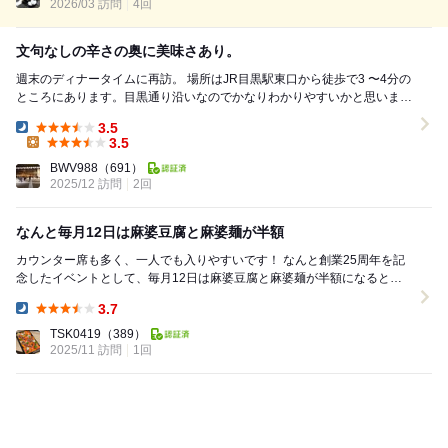
2026/03 訪問
4回
文句なしの辛さの奥に美味さあり。
週末のディナータイムに再訪。 場所はJR目黒駅東口から徒歩で3 〜4分の
ところにあります。目黒通り沿いなのでかなりわかりやすいかと思いま
す。 お店はそれほど広くは無いの...
3.5
Dinner:
3.5
Lunch:
BWV988
（691）
2025/12 訪問
2回
なんと毎月12日は麻婆豆腐と麻婆麺が半額
カウンター席も多く、一人でも入りやすいです！ なんと創業25周年を記
念したイベントとして、毎月12日は麻婆豆腐と麻婆麺が半額になるとい
う「お客様感謝デー」を実施しているとのこ...
3.7
Dinner:
TSK0419
（389）
2025/11 訪問
1回