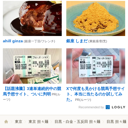
ahill ginza
銀座 しまだ
(銀座一丁目/フレンチ)
(東銀座/割烹)
【話題沸騰】3連単連続的中の競
Xで何度も見かける競馬予想サイ
馬予想サイト、ついに判明
ト、本当に当たるのか試してみ
PR(ル
た。
ーツ)
PR(ルーツ)
Recommended by
東京
東京 担々麺
目黒・白金・五反田 担々麺
目黒 担々麺