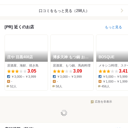
口コミをもっと見る（298人）
[PR] 近くのお店
もっと見る
庄や 目黒408店
博多天神 もつ鍋 お多
BOSQUE
福 目黒店
居酒屋、海鮮、焼き鳥
居酒屋、もつ鍋、馬肉料理
3.05
3.09
3.41
￥3,000～￥3,999
￥3,000～￥3,999
￥5,000～￥5,999
Dinner:
Dinner:
Dinner:
-
-
￥1,000～￥1,999
Lunch:
Lunch:
Lunch:
52人
58人
456人
広告を非表示