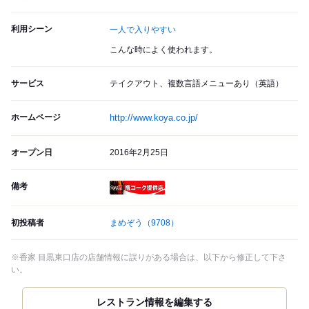
利用シーン
一人で入りやすい
こんな時によく使われます。
サービス
テイクアウト、複数言語メニューあり（英語）
ホームページ
http://www.koya.co.jp/
オープン日
2016年2月25日
備考
瓶コーク提供店
初投稿者
まめぞう
（9708）
※香家 目黒東口店の店舗情報に誤りがある場合は、以下から修正して下さ
い。
レストラン情報を編集する