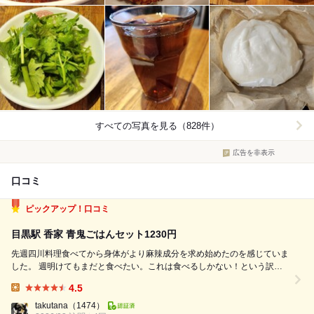
すべての写真を見る（828件）
広告を非表示
口コミ
ピックアップ！口コミ
目黒駅 香家 青鬼ごはんセット1230円
先週四川料理食べてから身体がより麻辣成分を求め始めたのを感じていま
した。 週明けてもまだと食べたい。これは食べるしかない！という訳で
欲求を満たしに目黒ナンバーワン担々麺を啜ってきました！ラーメン店に
4.5
入るのは久々だなー。 注文はもち、青鬼！辛さはもちろん痺れる辛さが
Lunch:
魅力のスープ！うーん、楽...
takutana
（1474）