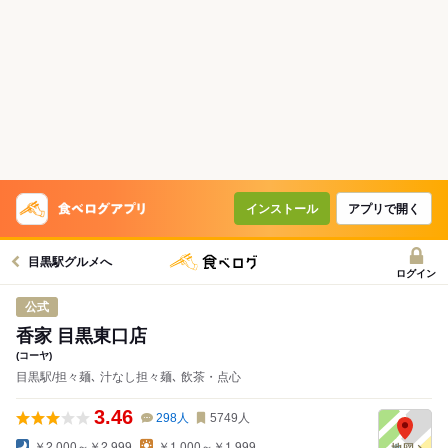
インストール
アプリで開く
目黒駅グルメへ
ログイン
公式
香家 目黒東口店
(コーヤ)
目黒駅/担々麺､ 汁なし担々麺､ 飲茶・点心
3.46
298
人
5749
人
￥2,000～￥2,999
￥1,000～￥1,999