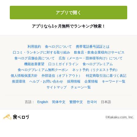
アプリで開く
アプリなら1ヶ月無料でランキング検索！
利用規約
食べログについて
携帯電話番号認証とは
口コミ・ランキングに対する取り組み
飲食店・飲食企業様向けサービス
食べログ店舗会員について
広告（メーカー・団体様等向け）について
機能改善要望
口コミガイドライン
食べログプレミアム
食べログプレミアム無料クーポン
ネット予約（リクエスト予約）
個人情報保護方針
外部送信（オプトアウト）
特定商取引法に基づく表記
推奨環境
ヘルプ・お問い合わせ
採用情報
企業情報
キーワード一覧
サイトマップ
チェーン一覧
言語：
English
简体中文
繁體中文
한국어
日本語
©Kakaku.com, Inc.