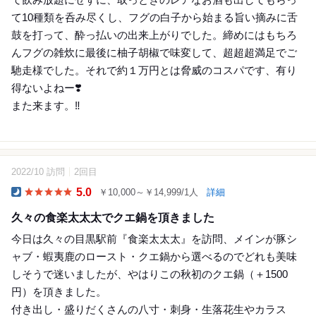
て10種類を呑み尽くし、フグの白子から始まる旨い摘みに舌
鼓を打って、酔っ払いの出来上がりでした。締めにはもちろ
んフグの雑炊に最後に柚子胡椒で味変して、超超超満足でご
馳走様でした。それで約１万円とは脅威のコスパです、有り
得ないよねー❣️
また来ます。‼️
2022/10 訪問
2回目
17
5.0
￥10,000～￥14,999/1人
詳細
Dinner
久々の食楽太太太でクエ鍋を頂きました
今日は久々の目黒駅前『食楽太太太』を訪問、メインが豚シ
ャブ・蝦夷鹿のロースト・クエ鍋から選べるのでどれも美味
しそうで迷いましたが、やはりこの秋初のクエ鍋（＋1500
円）を頂きました。
付き出し・盛りだくさんの八寸・刺身・生落花生やカラス