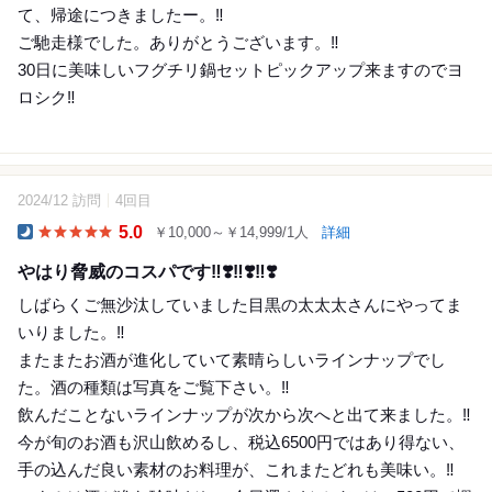
て、帰途につきましたー。‼️
ご馳走様でした。ありがとうございます。‼️
30日に美味しいフグチリ鍋セットピックアップ来ますのでヨ
ロシク‼️
2024/12 訪問
4回目
15
5.0
￥10,000～￥14,999/1人
詳細
Dinner
やはり脅威のコスパです‼️❣️‼️❣️‼️❣️
しばらくご無沙汰していました目黒の太太太さんにやってま
いりました。‼️
またまたお酒が進化していて素晴らしいラインナップでし
た。酒の種類は写真をご覧下さい。‼️
飲んだことないラインナップが次から次へと出て来ました。‼️
今が旬のお酒も沢山飲めるし、税込6500円ではあり得ない、
手の込んだ良い素材のお料理が、これまたどれも美味い。‼️