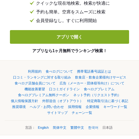
クイックな現在地検索。検索が快適に
予約も簡単。空席をスムーズに検索
会員登録なし。すぐに利用開始
アプリで開く
アプリなら1ヶ月無料でランキング検索！
利用規約
食べログについて
携帯電話番号認証とは
口コミ・ランキングに対する取り組み
飲食店・飲食企業様向けサービス
食べログ店舗会員について
広告（メーカー・団体様等向け）について
機能改善要望
口コミガイドライン
食べログプレミアム
食べログプレミアム無料クーポン
ネット予約（リクエスト予約）
個人情報保護方針
外部送信（オプトアウト）
特定商取引法に基づく表記
推奨環境
ヘルプ・お問い合わせ
採用情報
企業情報
キーワード一覧
サイトマップ
チェーン一覧
言語：
English
简体中文
繁體中文
한국어
日本語