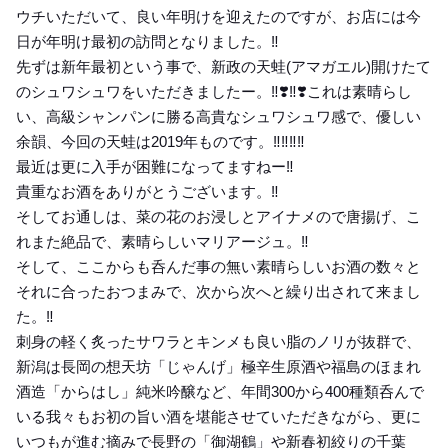
ウチいただいて、良い年明けを迎えたのですが、お店には今
日が年明け最初の訪問となりました。‼️
先ずは新年最初という事で、新政の天蛙(アマガエル)開けたて
のシュワシュワをいただきましたー。‼️❣️‼️❣️これは素晴らし
い、高級シャンパンに勝る高貴なシュワシュワ感で、優しい
余韻、今回の天蛙は2019年ものです。‼️‼️‼️‼️
最近は更に入手が困難になってますねー‼️
貴重なお酒をありがとうございます。‼️
そしてお通しは、菜の花のお浸しとアイナメので唐揚げ、こ
れまた絶品で、素晴らしいマリアージュ。‼️
そして、ここからも呑んだ事の無い素晴らしいお酒の数々と
それに合ったおつまみで、次から次へと繰り出されて来まし
た。‼️
刺身の軽く炙ったサワラとキンメも良い脂のノリが抜群で、
新潟は長岡の想天坊「じゃんげ」極辛生原酒や福島のほまれ
酒造「からはし」純米吟醸など、年間300から400種類呑んで
いる我々もお初の旨い酒を堪能させていただきながら、更に
いつもが進む摘みで長野の「御湖鶴」や新春初絞りの千葉