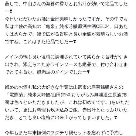
蒸しで、中山さんの海苔の香りとお出汁が効いて絶品でした
ー❣️
今日いただいたお酒は全部美味しかったですが、その中でも
私は土佐の高知の「亀泉」純米吟醸原酒生酒CEL24、口あた
りは柔らかで、後で広がる旨味と長い余韻が素晴らしいお酒
ですね、これはまた絶品でしたー❣️
メインの鴨も良い塩梅に調理されていて柔らかく旨味が引き
出され、添えられた赤ワインソースも絶品で、付け合わせま
でとても旨い、超満足のメインでしたー❣️
締めのお酒も私の大好きな千葉は山武市の寒菊銘醸さんの
「電照菊」純米大吟観/山田錦50 おりがらみ無濾過生原酒(寒
菊は色々といただきましたが、これは初めてです。)をいただ
いいて、更にお料理も炊き込みご飯、赤出汁とたっぷりいた
だき、とても良い塩梅に出来上がってしまいました。❣️
今年もまた年末恒例のフグチリ鍋セットを忘れずに予約し