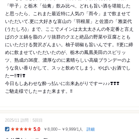
「甲子」と栃木「仙禽」飲み比べ、どれも旨い酒を堪能した
と思ったら、これまた最近特に人気の「而今」まで飲ませて
いただいて.更に大好きな富山の「羽根屋」と佐渡の「雅楽代
(うたしろ)」まで、ここでメインは太太太さんの冬定番と言え
ばのクエ鍋を脂のノリ抜群のクエと絶品の野菜や豆腐ととも
にいただける贅沢ざんまい。柚子胡椒も旨いんです。‼️更に締
めに飲ませていただいたのが、栃木の鳳凰美田のスピリッ
ツ、熟成の36度、濃厚なのに素晴らしい高級ブランデーのよ
うな良い香りがして、スッと飲めてしまう。やばいお酒でし
たー‼️❣️‼️❣️
今日もしあわせな酔っ払いに出来あがりですー♪♪♪❣️❣️❣️
ご馳走様でしたーまた来ます。‼️
2025/11 訪問
5回目
18
5.0
￥8,000～￥9,999/1人
詳細
Dinner