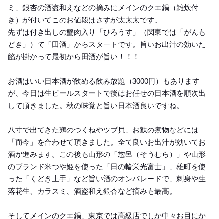
ミ、銀杏の酒盗和えなどの摘みにメインのクエ鍋（雑炊付
き）が付いてこのお値段はさすが太太太です。
先ずは付き出しの蟹肉入り「ひろうす」（関東では「がんも
どき」）で「田酒」からスタートです。旨いお出汁の効いた
餡が掛かって最初から田酒が旨い！！！
お酒はいい日本酒が飲める飲み放題（3000円）もあります
が、今日は生ビールスタートで後はお任せの日本酒を順次出
して頂きました。秋の味覚と旨い日本酒良いですね。
八寸で出てきた鶏のつくねやツブ貝、お麩の煮物などには
「而今」を合わせて頂きました。全て良いお出汁が効いてお
酒が進みます。この後も山形の「惣邑（そうむら）」や山形
のブランド米つや姫を使った「日の輪栄光富士」、雄町を使
った「くどき上手」など旨い酒のオンパレードで、刺身や生
落花生、カラスミ、酒盗和え銀杏など摘みも最高。
そしてメインのクエ鍋、東京では高級店でしか中々お目にか