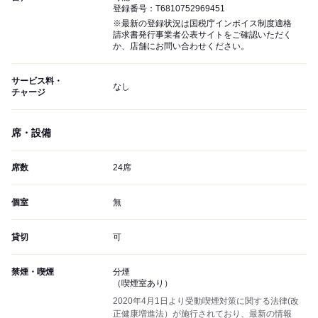
登録番号：T6810752969451
※最新の登録状況は国税庁インボイス制度適格
請求書発行事業者公表サイトをご確認いただく
か、店舗にお問い合わせください。
サービス料・
なし
チャージ
席・設備
席数
24席
個室
無
貸切
可
禁煙・喫煙
分煙
（喫煙室あり）
2020年4月1日より受動喫煙対策に関する法律(改
正健康増進法）が施行されており、最新の情報