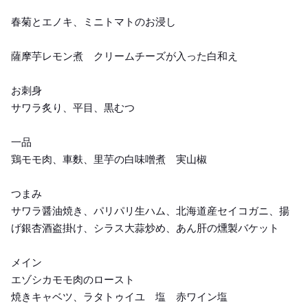
春菊とエノキ、ミニトマトのお浸し
薩摩芋レモン煮 クリームチーズが入った白和え
お刺身
サワラ炙り、平目、黒むつ
一品
鶏モモ肉、車麩、里芋の白味噌煮 実山椒
つまみ
サワラ醤油焼き、パリパリ生ハム、北海道産セイコガニ、揚
げ銀杏酒盗掛け、シラス大蒜炒め、あん肝の燻製バケット
メイン
エゾシカモモ肉のロースト
焼きキャベツ、ラタトゥイユ 塩 赤ワイン塩