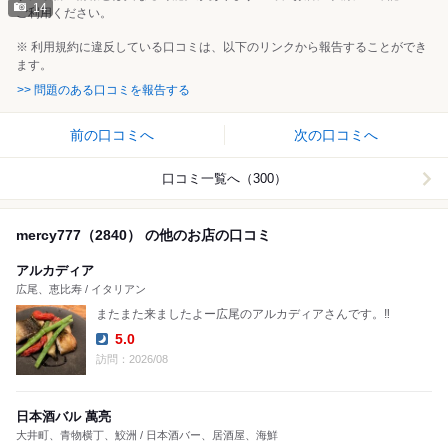
14
ご利用ください。
※ 利用規約に違反している口コミは、以下のリンクから報告することができ
ます。
>> 問題のある口コミを報告する
前の口コミへ
次の口コミへ
口コミ一覧へ（300）
mercy777（2840） の他のお店の口コミ
アルカディア
広尾、恵比寿 / イタリアン
またまた来ましたよー広尾のアルカディアさんです。‼️
5.0
Dinner:
訪問：2026/08
日本酒バル 萬亮
大井町、青物横丁、鮫洲 / 日本酒バー、居酒屋、海鮮