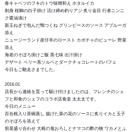
春キャベツのフキのトウ味噌和え ホタルイカ
刺身 桜鯛の白子掛け 活け締め釣りアジ 炙り金目 行者ニンニ
ク醤油漬け
新玉ねぎで包んだ鴨つくね グリンピースのソース アブルーガ
添え
ニュージーランド産仔羊のロースト カボチャのピューレ 野菜
添え
海老のそぼろ掛けご飯 黒七味 出汁掛け
デザート ベリー系ソルベとダークチョコレートのパフェ
今日もご馳走さまでした。
2016.01
店長から連絡を貰って駆け付けましたのは、フレンチのシェ
フと和食のシェフのコラボ店食楽 太太太です。
今日のメニュー
百合根入り茶碗蒸し 揚げた菜の花のソースに炙りイカと玉子
のそぼろを添えて
前菜盛り合わせ 大根の鬼おろしとナマコの酢の物 ワカメとふ