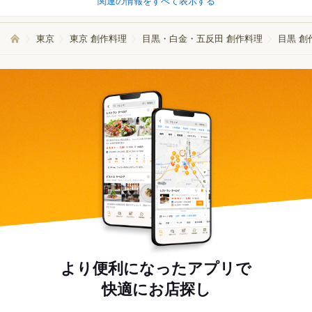
関連の情報をすべて表示する
東京
東京 創作料理
目黒・白金・五反田 創作料理
目黒 創
より便利になったアプリで
快適にお店探し