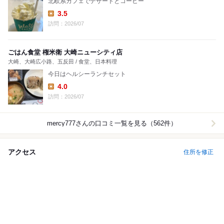
北欧系カフェでデザートとコーヒー
3.5
Lunch:
訪問：2026/07
ごはん食堂 権米衛 大崎ニューシティ店
大崎、大崎広小路、五反田 / 食堂、日本料理
今日はヘルシーランチセット
4.0
Lunch:
訪問：2026/07
mercy777
さんの口コミ一覧を見る（562件）
アクセス
住所を修正