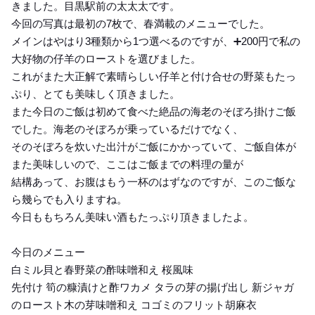
きました。目黒駅前の太太太です。
今回の写真は最初の7枚で、春満載のメニューでした。
メインはやはり3種類から1つ選べるのですが、➕200円で私の
大好物の仔羊のローストを選びました。
これがまた大正解で素晴らしい仔羊と付け合せの野菜もたっ
ぷり、とても美味しく頂きました。
また今日のご飯は初めて食べた絶品の海老のそぼろ掛けご飯
でした。海老のそぼろが乗っているだけでなく、
そのそぼろを炊いた出汁がご飯にかかっていて、ご飯自体が
また美味しいので、ここはご飯までの料理の量が
結構あって、お腹はもう一杯のはずなのですが、このご飯な
ら幾らでも入りますね。
今日ももちろん美味い酒もたっぷり頂きましたよ。
今日のメニュー
白ミル貝と春野菜の酢味噌和え 桜風味
先付け 筍の糠漬けと酢ワカメ タラの芽の揚げ出し 新ジャガ
のロースト木の芽味噌和え コゴミのフリット胡麻衣