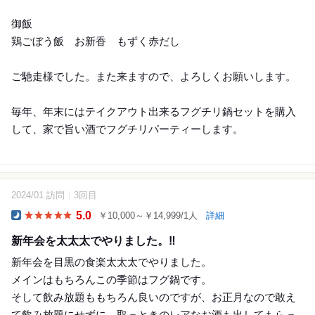
御飯
鶏ごぼう飯 お新香 もずく赤だし
ご馳走様でした。また来ますので、よろしくお願いします。
毎年、年末にはテイクアウト出来るフグチリ鍋セットを購入
して、家で旨い酒でフグチリパーティーします。
2024/01 訪問
3回目
27
5.0
￥10,000～￥14,999/1人
詳細
Dinner
新年会を太太太でやりました。‼️
新年会を目黒の食楽太太太でやりました。
メインはもちろんこの季節はフグ鍋です。
そして飲み放題ももちろん良いのですが、お正月なので敢え
て飲み放題にせずに、取っときのレアなお酒も出してもらっ