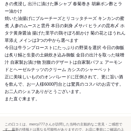
きの煮浸し 出汁に漬けた豚シャブ 春菊巻き 胡麻ポン酢とラ
ー油かけ
焼いた油揚げにブルーチーズとリコッタチーズ キンカンの蜜
煮 人参のムースと雲丹 本日の刺身 〆サバ ヒラメの昆布〆 ホ
タテ黄身醤油 揚げた里芋の鶏そぼろ餡かけ 菊の花とほうれん
草添え メインは3つの中から選べます
今日は牛ランプローストにたっぷりの野菜を選択 今日の御飯
は炙り鰯と生姜の土鍋炊き込み御飯 金目の出汁を取った味噌
汁 自家製お漬け物 別腹のデザートは自家製パフェ アーモン
ドとヘーゼルナッツのクリーム カシスのシャーベット
正に美味しいもののオンパレードに圧倒されて、更に旨い酒
を飲んで、お一人様6000円台とは驚異のコスパのお店です。
お二人のシェフありがとうございます。
また直ぐ来ます。
この口コミは、mercy777さんが訪問した当時の主観的なご意見・ご感想で
す。最新の情報とは異なる可能性がありますので、お店に事前にご確認の上