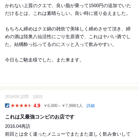
かれない上質のクエで、良い脂が乗って1500円の追加でいた
だけるとは、これは素晴らしい。良い時に巡り会えました。
もちろん締めはクエ鍋の雑炊で美味しく締めさせて頂き、締
めの酒は陸奥八仙活性にごり生原酒で、これはヤバい酒でし
た。結構酔っ払ってるのにスッと入って飲みやすい。
今日もご馳走様でした。また来ます。
2016/04 訪問
1回目
14
4.9
￥6,000～￥7,999/1人
詳細
Dinner
これは又最強コンビのお店です
2016.04再訪
前回とは全く違ったメニューでまたまた楽しく飲み食いして