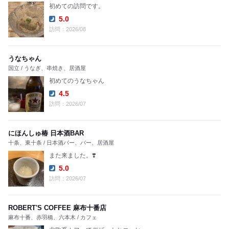
初めての訪問です。
5.0
Dinner:
訪問：2026/08
うなちゃん
国立 / うなぎ、串焼き、居酒屋
初めてのうなちゃん
4.5
Dinner:
訪問：2026/07
にほんしゅ椿 日本酒BAR
十条、東十条 / 日本酒バー、バー、居酒屋
また来ました。❣️
5.0
Dinner:
訪問：2026/07
ROBERT'S COFFEE 麻布十番店
麻布十番、赤羽橋、六本木 / カフェ