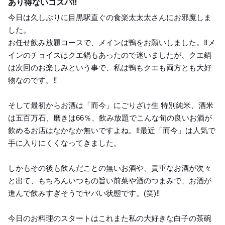
あり得ないコスパ‼️
今日は久しぶりに目黒駅直ぐの食楽太太太さんにお邪魔しま
した。
お任せ飲み放題コースで、メインは鴨をお願いしました。‼️メ
インのチョイスはクエ鍋もあったので迷いましたが、クエ鍋
は次回のお楽しみという事で、私は鴨もクエも両方とも大好
物なのです。‼️
そして最初からお酒は「而今」にごりざけ生 特別純米、酒米
は五百万石、磨きは66％、飲み放題でこんな旬の良いお酒が
飲めるお店はなかなか無いですよね。‼️最近「而今」は人気で
手に入りにくくなってきました。
しかもその後も飲んだことの無いお酒や、貴重なお酒が次々
と出て、もちろんいつもの旨い前菜や酒のつまみで、お酒が
進んで飲みすぎそうでヤバい状態です。(笑)‼️
今日のお料理のスタートはこれまた私の大好きな白子の茶碗