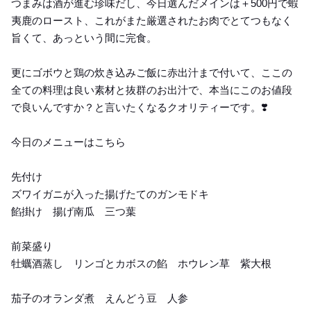
つまみは酒が進む珍味だし、今日選んだメインは＋500円で蝦
夷鹿のロースト、これがまた厳選されたお肉でとてつもなく
旨くて、あっという間に完食。
更にゴボウと鶏の炊き込みご飯に赤出汁まで付いて、ここの
全ての料理は良い素材と抜群のお出汁で、本当にこのお値段
で良いんですか？と言いたくなるクオリティーです。❣️
今日のメニューはこちら
先付け
ズワイガニが入った揚げたてのガンモドキ
餡掛け 揚げ南瓜 三つ葉
前菜盛り
牡蠣酒蒸し リンゴとカボスの餡 ホウレン草 紫大根
茄子のオランダ煮 えんどう豆 人参