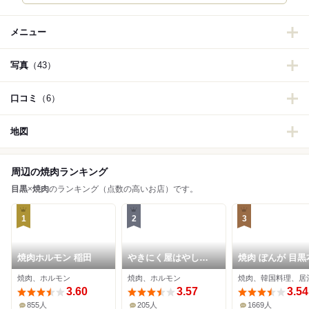
メニュー
写真
（43）
口コミ
（6）
地図
周辺の焼肉ランキング
目黒
×
焼肉
のランキング（点数の高いお店）です。
1
2
3
焼肉ホルモン 稲田
やきにく屋はやし
焼肉 ぽんが 目黒
Produce焼肉ジャンボ
焼肉、ホルモン
焼肉、ホルモン
焼肉、韓国料理、居
3.60
3.57
3.54
855人
205人
1669人