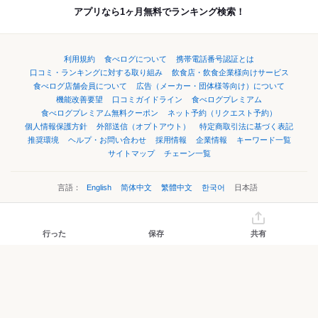
アプリなら1ヶ月無料でランキング検索！
利用規約
食べログについて
携帯電話番号認証とは
口コミ・ランキングに対する取り組み
飲食店・飲食企業様向けサービス
食べログ店舗会員について
広告（メーカー・団体様等向け）について
機能改善要望
口コミガイドライン
食べログプレミアム
食べログプレミアム無料クーポン
ネット予約（リクエスト予約）
個人情報保護方針
外部送信（オプトアウト）
特定商取引法に基づく表記
推奨環境
ヘルプ・お問い合わせ
採用情報
企業情報
キーワード一覧
サイトマップ
チェーン一覧
言語：
English
简体中文
繁體中文
한국어
日本語
©Kakaku.com, Inc.
行った
保存
共有