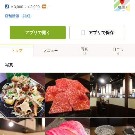
￥3,000～￥3,999
-
店舗情報（詳細）
アプリで開く
アプリで保存
写真
口コミ
トップ
メニュー
43
6
写真