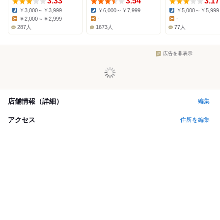
3.33
3.54
3.17
￥3,000～￥3,999
￥6,000～￥7,999
￥5,000～￥5,999
Dinner:
Dinner:
Dinner:
￥2,000～￥2,999
-
-
Lunch:
Lunch:
Lunch:
287人
1673人
77人
広告を非表示
店舗情報（詳細）
編集
アクセス
住所を編集