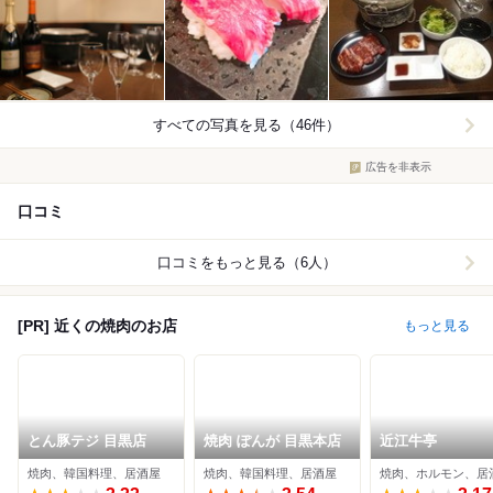
すべての写真を見る（46件）
広告を非表示
口コミ
口コミをもっと見る（6人）
[PR] 近くの焼肉のお店
もっと見る
とん豚テジ 目黒店
焼肉 ぽんが 目黒本店
近江牛亭
焼肉、韓国料理、居酒屋
焼肉、韓国料理、居酒屋
焼肉、ホルモン、居