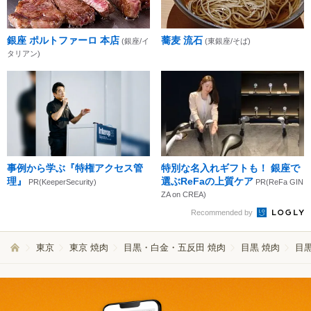
銀座 ポルトファーロ 本店
蕎麦 流石
(銀座/イ
(東銀座/そば)
タリアン)
事例から学ぶ『特権アクセス管
特別な名入れギフトも！ 銀座で
理』
選ぶReFaの上質ケア
PR(KeeperSecurity)
PR(ReFa GIN
ZA on CREA)
Recommended by
東京
東京 焼肉
目黒・白金・五反田 焼肉
目黒 焼肉
目黒