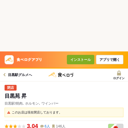
インストール
アプリで開く
目黒駅グルメへ
ログイン
目黒苑 昇
目黒駅/焼肉､ ホルモン､ ワインバー
このお店は現在閉店しております。
3.04
6
人
146
人