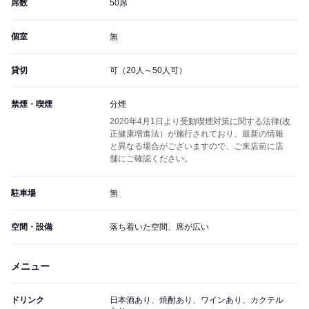
席数
50席
個室
無
貸切
可（20人～50人可）
禁煙・喫煙
分煙
2020年4月1日より受動喫煙対策に関する法律(改
正健康増進法）が施行されており、最新の情報
と異なる場合がございますので、ご来店前に店
舗にご確認ください。
駐車場
無
空間・設備
落ち着いた空間、席が広い
メニュー
ドリンク
日本酒あり、焼酎あり、ワインあり、カクテル