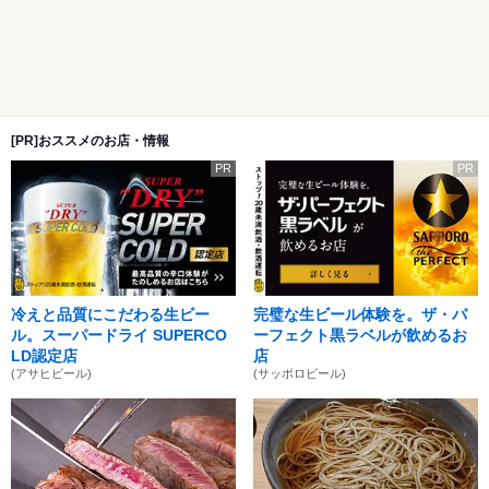
[PR]おススメのお店・情報
PR
PR
冷えと品質にこだわる生ビー
完璧な生ビール体験を。ザ・パ
ル。スーパードライ SUPERCO
ーフェクト黒ラベルが飲めるお
LD認定店
店
(アサヒビール)
(サッポロビール)