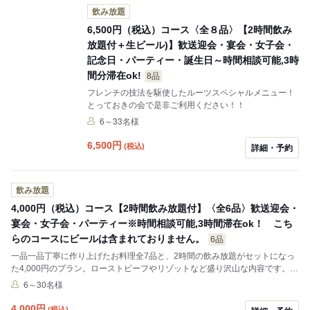
飲み放題
6,500円（税込）コース〈全８品〉【2時間飲み
放題付＋生ビール)】歓送迎会・宴会・女子会・
記念日・パーティー・誕生日～時間相談可能,3時
間分滞在ok!
8品
フレンチの技法を駆使したルーツスペシャルメニュー！
とっておきの会で是非ご利用ください！！
6～33名様
6,500
円
(税込)
詳細・予約
飲み放題
4,000円（税込）コース【2時間飲み放題付】〈全6品〉歓送迎会・
宴会・女子会・パーティー※時間相談可能,3時間滞在ok！ こち
らのコースにビールは含まれておりません。
6品
一品一品丁寧に作り上げたお料理全7品と、2時間の飲み放題がセットになっ
た4,000円のプラン。ローストビーフやリゾットなど盛り沢山な内容です。各
種ご宴会に是非ご利用ください！ ※ご宴会の時間相談可能、2時間30分滞在
6～30名様
も可能です！ ※平日（祝日・祝前日除く）は、3時間滞在可能となります！
4,000
円
(税込)