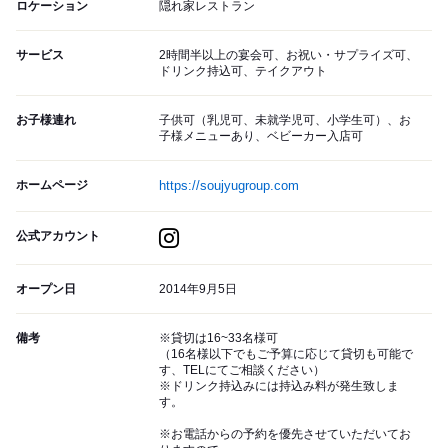
ロケーション
隠れ家レストラン
サービス
2時間半以上の宴会可、お祝い・サプライズ可、
ドリンク持込可、テイクアウト
お子様連れ
子供可（乳児可、未就学児可、小学生可）、お
子様メニューあり、ベビーカー入店可
ホームページ
https://soujyugroup.com
公式アカウント
オープン日
2014年9月5日
備考
※貸切は16~33名様可
（16名様以下でもご予算に応じて貸切も可能で
す、TELにてご相談ください）
※ドリンク持込みには持込み料が発生致しま
す。
※お電話からの予約を優先させていただいてお