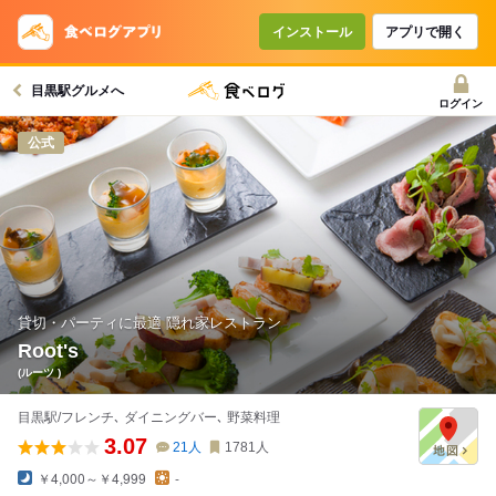
インストール
アプリで開く
目黒駅グルメへ
ログイン
公式
貸切・パーティに最適 隠れ家レストラン
Root's
(ルーツ )
目黒駅/フレンチ､ ダイニングバー､ 野菜料理
3.07
21
人
1781
人
￥4,000～￥4,999
-