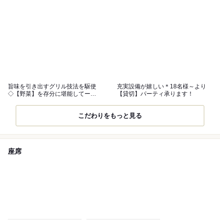
旨味を引き出すグリル技法を駆使
充実設備が嬉しい＊18名様～より
◇【野菜】を存分に堪能してー…
【貸切】パーティ承ります！
こだわりをもっと見る
座席