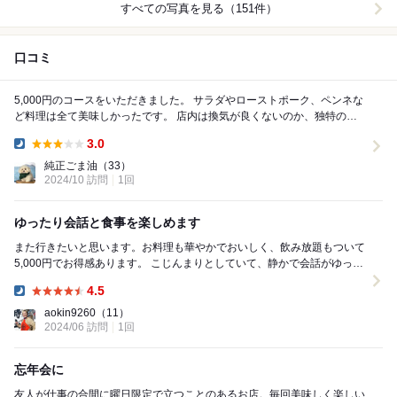
すべての写真を見る（151件）
口コミ
5,000円のコースをいただきました。 サラダやローストポーク、ペンネな
ど料理は全て美味しかったです。 店内は換気が良くないのか、独特の匂
いがしたのが気になりました。 あとお...
3.0
Dinner:
純正ごま油
（33）
2024/10 訪問
1回
ゆったり会話と食事を楽しめます
また行きたいと思います。お料理も華やかでおいしく、飲み放題もついて
5,000円でお得感あります。 こじんまりとしていて、静かで会話がゆっく
り楽しめます。6人で打合せも兼ねていたの...
4.5
Dinner:
aokin9260
（11）
2024/06 訪問
1回
忘年会に
友人が仕事の合間に曜日限定で立つことのあるお店。毎回美味しく楽しい