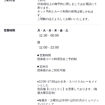
予約可否
予約可
10名様以上の御予約に関しましてはお電話にて
承ります。
ネット予約とカード利用の併用は致しかねま
す。
ご理解のほどよろしくお願いいたします。
営業時間
月・火・水・木・金・土
11:30 - 00:00
日
11:00 - 22:00
■ 営業時間
団体様コース料理完全ご予約制
■ 定休日
団体様のみご対応可能
♦12:00~17:00はかき氷・スパイスカレーをメイ
ンとした
別店舗【いけとりく】を営業しております。(毎
週火曜日定休)
♦毎週水・土曜日は19:00~はDJの方がミュージッ
クバーとして