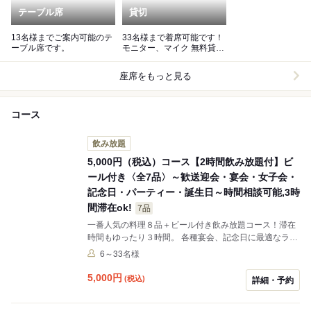
テーブル席
貸切
13名様までご案内可能のテ
33名様まで着席可能です！
ーブル席です。
モニター、マイク 無料貸出
OK！
座席をもっと見る
コース
飲み放題
5,000円（税込）コース【2時間飲み放題付】ビ
ール付き〈全7品〉～歓送迎会・宴会・女子会・
記念日・パーティー・誕生日～時間相談可能,3時
間滞在ok!
7品
一番人気の料理８品＋ビール付き飲み放題コース！滞在
時間もゆったり３時間。 各種宴会、記念日に最適なライ
ンナップです。
6～33名様
5,000
円
(税込)
詳細・予約