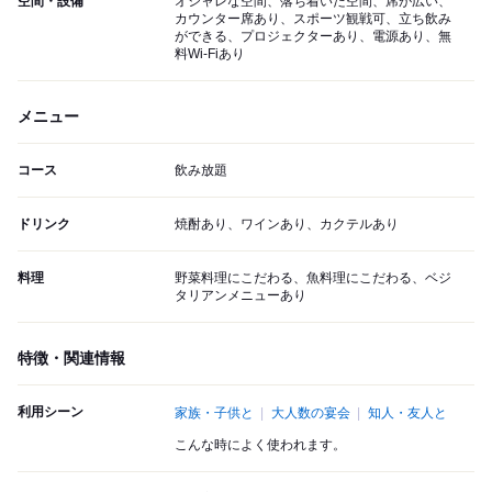
空間・設備
オシャレな空間、落ち着いた空間、席が広い、
カウンター席あり、スポーツ観戦可、立ち飲み
ができる、プロジェクターあり、電源あり、無
料Wi-Fiあり
メニュー
コース
飲み放題
ドリンク
焼酎あり、ワインあり、カクテルあり
料理
野菜料理にこだわる、魚料理にこだわる、ベジ
タリアンメニューあり
特徴・関連情報
利用シーン
家族・子供と
大人数の宴会
知人・友人と
こんな時によく使われます。