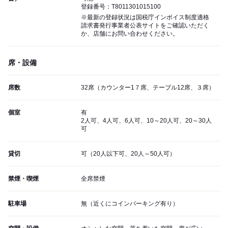
登録番号：T8011301015100
※最新の登録状況は国税庁インボイス制度適格
請求書発行事業者公表サイトをご確認いただく
か、店舗にお問い合わせください。
席・設備
席数
32席（カウンター1７席、テーブル12席、３席）
個室
有
2人可、4人可、6人可、10～20人可、20～30人
可
貸切
可（20人以下可、20人～50人可）
禁煙・喫煙
全席禁煙
駐車場
無（近くにコインパーキング有り）