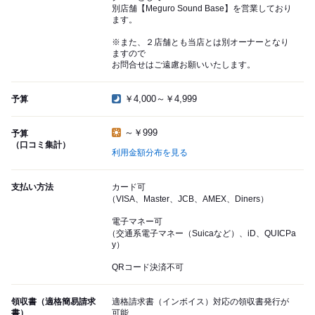
別店舗【Meguro Sound Base】を営業しており
ます。
※また、２店舗とも当店とは別オーナーとなり
ますので
お問合せはご遠慮お願いいたします。
￥4,000～￥4,999
予算
～￥999
予算
（口コミ集計）
利用金額分布を見る
支払い方法
カード可
（VISA、Master、JCB、AMEX、Diners）
電子マネー可
（交通系電子マネー（Suicaなど）、iD、QUICPa
y）
QRコード決済不可
領収書（適格簡易請求
適格請求書（インボイス）対応の領収書発行が
書）
可能