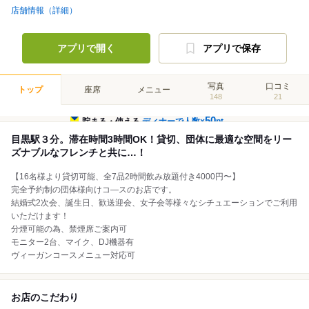
店舗情報（詳細）
アプリで開く
アプリで保存
写真
口コミ
トップ
座席
メニュー
148
21
50
貯まる・使える
ディナーで人数×
pt
目黒駅３分。滞在時間3時間OK！貸切、団体に最適な空間をリー
ズナブルなフレンチと共に…！
【16名様より貸切可能、全7品2時間飲み放題付き4000円〜】
完全予約制の団体様向けコ―スのお店です。
結婚式2次会、誕生日、歓送迎会、女子会等様々なシチュエーションでご利用
いただけます！
分煙可能の為、禁煙席ご案内可
モニター2台、マイク、DJ機器有
ヴィーガンコースメニュー対応可
お店のこだわり