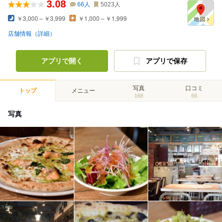
3.08
66
人
5023
人
￥3,000～￥3,999
￥1,000～￥1,999
店舗情報（詳細）
アプリで開く
アプリで保存
写真
口コミ
トップ
メニュー
168
66
写真