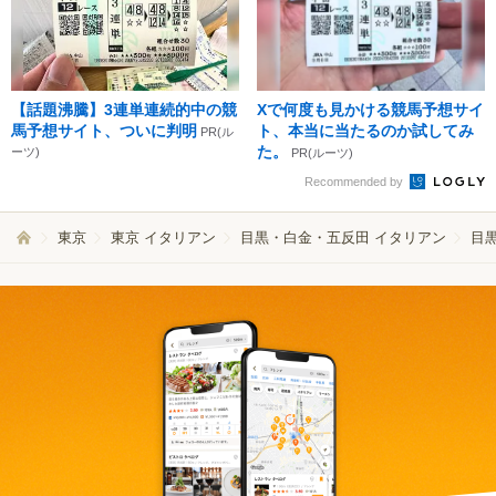
【話題沸騰】3連単連続的中の競
Xで何度も見かける競馬予想サイ
馬予想サイト、ついに判明
ト、本当に当たるのか試してみ
PR(ル
た。
ーツ)
PR(ルーツ)
Recommended by
東京
東京 イタリアン
目黒・白金・五反田 イタリアン
目