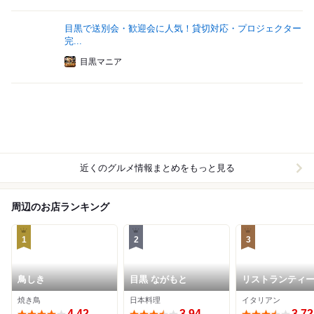
目黒で送別会・歓迎会に人気！貸切対応・プロジェクター
完...
目黒マニア
近くのグルメ情報まとめをもっと見る
周辺のお店ランキング
1
2
3
鳥しき
目黒 ながもと
リストランティ
ルベロ
焼き鳥
日本料理
イタリアン
4.42
3.94
3.72