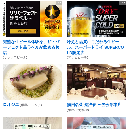
PR
PR
完璧な生ビール体験を。ザ・パ
冷えと品質にこだわる生ビー
ーフェクト黒ラベルが飲めるお
ル。スーパードライ SUPERCO
店
LD認定店
(サッポロビール)
(アサヒビール)
ロオジエ
揚州名菜 秦淮春 三笠会館本店
(銀座/フレンチ)
(銀座/上海料理)