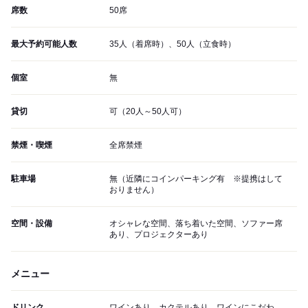
席数
50席
最大予約可能人数
35人（着席時）、50人（立食時）
個室
無
貸切
可（20人～50人可）
禁煙・喫煙
全席禁煙
駐車場
無（近隣にコインパーキング有 ※提携はして
おりません）
空間・設備
オシャレな空間、落ち着いた空間、ソファー席
あり、プロジェクターあり
メニュー
ドリンク
ワインあり、カクテルあり、ワインにこだわ