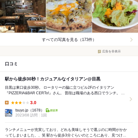
すべての写真を見る（173件）
広告を非表示
口コミ
駅から徒歩30秒！カジュアルなイタリアン@目黒
目黒は東口徒歩30秒。 ロータリーの脇に立つビル2Fのイタリアン
『PIZZERIA&BAR CERTo!』さん。 普段は職場のある西口でランチ。 た
まには東口を攻めてみよ...
3.0
Lunch:
tsuyo.jp
（1678）
2023/08 訪問
1回
ランチメニューが充実しており、どれも美味しそうで選ぶのに時間がかか
ってしまいました、、笑 駅から徒歩3分ぐらいのところにあり、見つけや