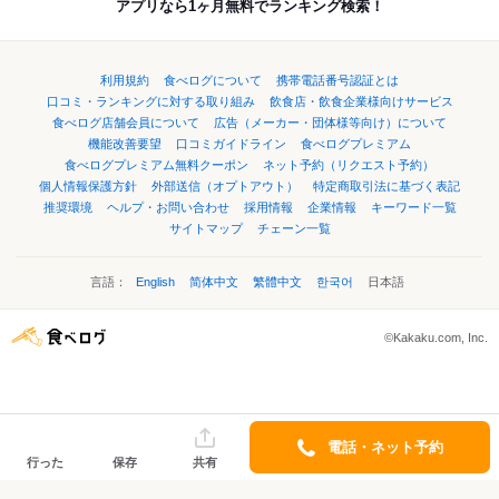
アプリなら1ヶ月無料でランキング検索！
利用規約
食べログについて
携帯電話番号認証とは
口コミ・ランキングに対する取り組み
飲食店・飲食企業様向けサービス
食べログ店舗会員について
広告（メーカー・団体様等向け）について
機能改善要望
口コミガイドライン
食べログプレミアム
食べログプレミアム無料クーポン
ネット予約（リクエスト予約）
個人情報保護方針
外部送信（オプトアウト）
特定商取引法に基づく表記
推奨環境
ヘルプ・お問い合わせ
採用情報
企業情報
キーワード一覧
サイトマップ
チェーン一覧
言語：
English
简体中文
繁體中文
한국어
日本語
©Kakaku.com, Inc.
電話・ネット予約
行った
保存
共有