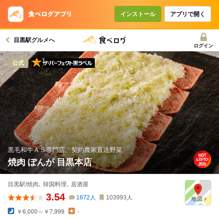
インストール
アプリで開く
目黒駅グルメへ
ログイン
ザ・パーフェクト黒ラベル
公式
黒毛和牛Ａ５専門店、契約農家直送野菜
焼肉 ぽんが 目黒本店
目黒駅/焼肉､ 韓国料理､ 居酒屋
3.54
1672
人
103993
人
￥6,000～￥7,999
-