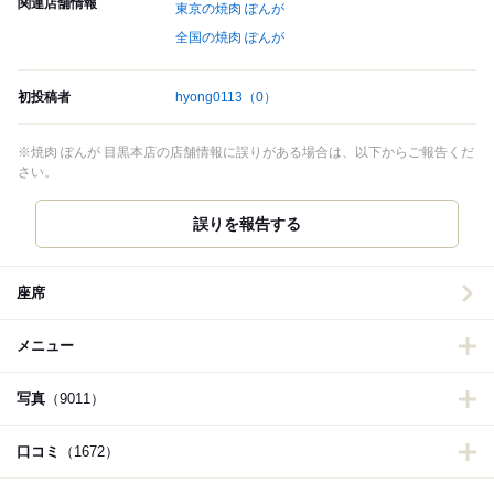
関連店舗情報
東京の焼肉 ぽんが
全国の焼肉 ぽんが
初投稿者
hyong0113
（0）
※焼肉 ぽんが 目黒本店の店舗情報に誤りがある場合は、以下からご報告くだ
さい。
誤りを報告する
座席
メニュー
写真
（9011）
口コミ
（1672）