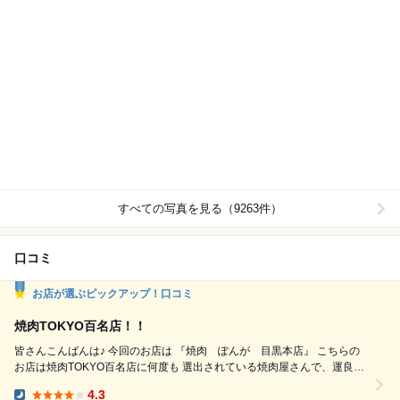
すべての写真を見る（9263件）
口コミ
お店が選ぶピックアップ！口コミ
焼肉TOKYO百名店！！
皆さんこんばんは♪ 今回のお店は 『焼肉 ぽんが 目黒本店』 こちらの
お店は焼肉TOKYO百名店に何度も 選出されている焼肉屋さんで、運良く
予約できた ので初訪問してきました✨ 東京の百名店となると期待値もい
4.3
つもに増してあり、非常に楽しみにしていました☺️ お店は目黒駅から徒