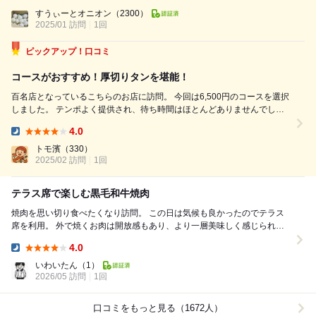
Dinner:
歩で5分ほどの好立地で 店内にカウンター席やボックス席、入り口外には
すうぃーとオニオン
（2300）
テラス席が何席かある...
2025/01 訪問
1回
ピックアップ！口コミ
コースがおすすめ！厚切りタンを堪能！
百名店となっているこちらのお店に訪問。 今回は6,500円のコースを選択
しました。 テンポよく提供され、待ち時間はほとんどありませんでし
た。 印象に残ったメニューをピックアップします。 ・厚切りタン とても
4.0
ジューシーでサクサクとした食感。味付けもしっかりされており、大満足
Dinner:
の一品です...
トモ濱
（330）
2025/02 訪問
1回
テラス席で楽しむ黒毛和牛焼肉
焼肉を思い切り食べたくなり訪問。 この日は気候も良かったのでテラス
席を利用。 外で焼くお肉は開放感もあり、より一層美味しく感じられた
のかも知れないです。 ビールもキンキン...
4.0
Dinner:
いわいたん
（1）
2026/05 訪問
1回
口コミをもっと見る（1672人）