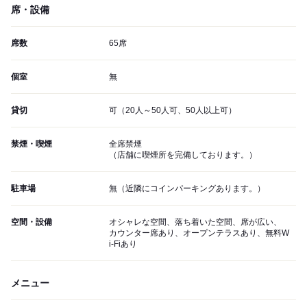
席・設備
席数
65席
個室
無
貸切
可（20人～50人可、50人以上可）
禁煙・喫煙
全席禁煙
（店舗に喫煙所を完備しております。）
駐車場
無（近隣にコインパーキングあります。）
空間・設備
オシャレな空間、落ち着いた空間、席が広い、
カウンター席あり、オープンテラスあり、無料W
i-Fiあり
メニュー