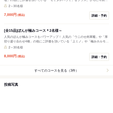
は、希少部位を使用して 「焼しゃぶ」を追加致しました。 自慢の「きみダ
2～30名様
レ」につけてご堪能ください。
7,000
円
(税込)
詳細・予約
[全15品]ぽんが極みコース＊2名様～
人気のぽんが極みコースをパワーアップ！ 人気の「ウニのせ肉軍艦」や「厚
切り盛り合わせ4種」の他にご評価を頂いている「上ミノ」や「極みホルモ
ン」など。 さらに今回は、希少部位を使用して「焼しゃぶ」を追加致しまし
2～30名様
た。 自慢の「きみダレ」につけてご堪能ください。
8,000
円
(税込)
詳細・予約
すべてのコースを見る（3件）
投稿写真