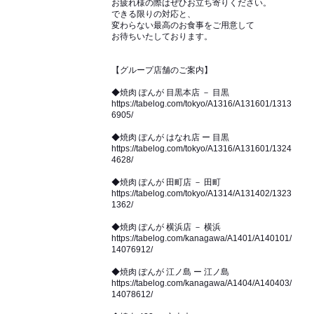
お疲れ様の際はぜひお立ち寄りください。
できる限りの対応と、
変わらない最高のお食事をご用意して
お待ちいたしております。
【グループ店舗のご案内】
◆焼肉 ぽんが 目黒本店 － 目黒
https://tabelog.com/tokyo/A1316/A131601/1313
6905/
◆焼肉 ぽんが はなれ店 ー 目黒
https://tabelog.com/tokyo/A1316/A131601/1324
4628/
◆焼肉 ぽんが 田町店 － 田町
https://tabelog.com/tokyo/A1314/A131402/1323
1362/
◆焼肉 ぽんが 横浜店 － 横浜
https://tabelog.com/kanagawa/A1401/A140101/
14076912/
◆焼肉 ぽんが 江ノ島 ー 江ノ島
https://tabelog.com/kanagawa/A1404/A140403/
14078612/