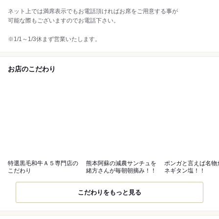
ネット上では満席表示でもお電話頂ければお席をご用意する事が
可能な際もございますのでお電話下さい。
※1/1～1/3休まず営業いたします。
お店のこだわり
特選黒毛和牛Ａ５専門店の
熊本阿蘇の減農サンチュを
ポンガと言えば名物
こだわり
緒方さんが毎朝朝摘み！！
ネギタン塩！！
こだわりをもっと見る