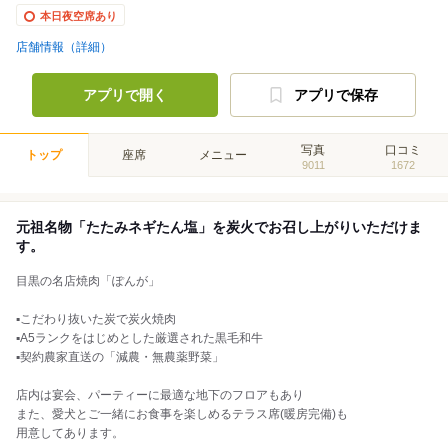
本日夜空席あり
店舗情報（詳細）
アプリで開く
アプリで保存
写真
口コミ
トップ
座席
メニュー
9011
1672
元祖名物「たたみネギたん塩」を炭火でお召し上がりいただけま
す。
目黒の名店焼肉「ぽんが」
▪️こだわり抜いた炭で炭火焼肉
▪️A5ランクをはじめとした厳選された黒毛和牛
▪️契約農家直送の「減農・無農薬野菜」
店内は宴会、パーティーに最適な地下のフロアもあり
また、愛犬とご一緒にお食事を楽しめるテラス席(暖房完備)も
用意してあります。