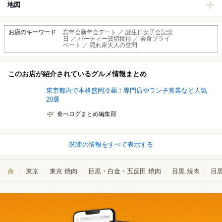
地図
お店のキーワード
忘年会新年会デート ／ 誕生日女子会記念
日 ／ パーティー貸切接待 ／ 会食プライ
ベート ／ 隠れ家大人の空間
このお店が紹介されているグルメ情報まとめ
東京都内で本格盛岡冷麺！専門店やランチ営業など人気
20選
食べログまとめ編集部
関連の情報をすべて表示する
東京
東京 焼肉
目黒・白金・五反田 焼肉
目黒 焼肉
目黒