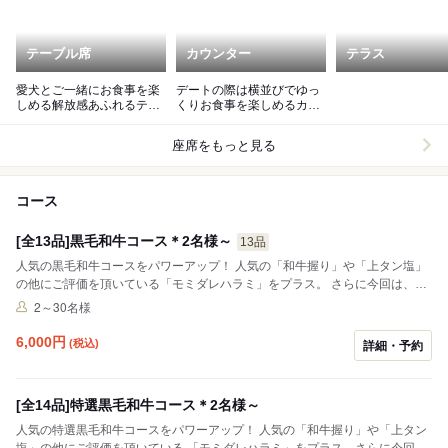
テーブル席
カウンター
テラス
愛犬とご一緒にお食事を楽
デートの際は横並びでゆっ
しめる解放感あふれるテラ
くりお食事を楽しめるカウ
ス席! 暖房完備！
ンター席がおすすめ
座席をもっと見る
コース
[全13品]黒毛和牛コース＊2名様～
13品
人気の黒毛和牛コースをパワーアップ！ 人気の「和牛握り」や「上タン塩」
の他にご評価を頂いている「モミダレハラミ」をプラス。 さらに今回は、希
少部位を使用して「焼しゃぶ」を追加致しました。 自慢の「きみダレ」につ
2～30名様
けてご堪能ください。
6,000
円
(税込)
詳細・予約
[全14品]特選黒毛和牛コース＊2名様～
人気の特選黒毛和牛コースをパワーアップ！ 人気の「和牛握り」や「上タン
塩」の他にご評価を頂いている 「モミダレハラミ」をプラス。さらに今回