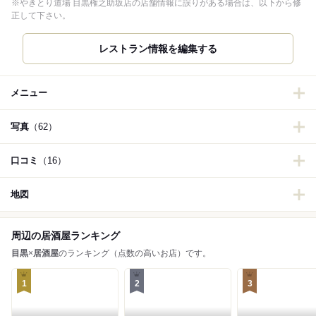
※やきとり道場 目黒権之助坂店の店舗情報に誤りがある場合は、以下から修
正して下さい。
レストラン情報を編集する
メニュー
写真
（62）
口コミ
（16）
地図
周辺の居酒屋ランキング
目黒
×
居酒屋
のランキング（点数の高いお店）です。
1
2
3