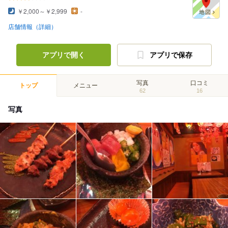
￥2,000～￥2,999
-
店舗情報（詳細）
アプリで開く
アプリで保存
写真
口コミ
トップ
メニュー
62
16
写真