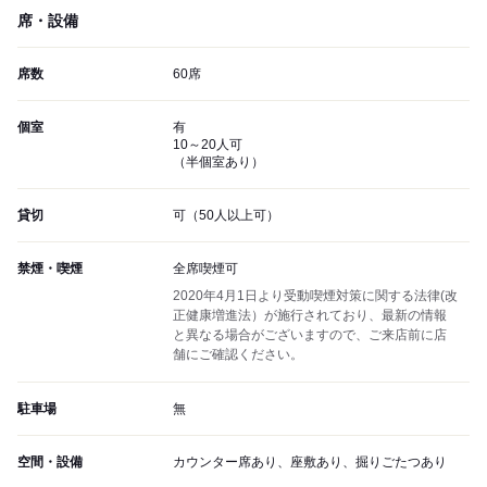
席・設備
席数
60席
個室
有
10～20人可
（半個室あり）
貸切
可（50人以上可）
禁煙・喫煙
全席喫煙可
2020年4月1日より受動喫煙対策に関する法律(改
正健康増進法）が施行されており、最新の情報
と異なる場合がございますので、ご来店前に店
舗にご確認ください。
駐車場
無
空間・設備
カウンター席あり、座敷あり、掘りごたつあり