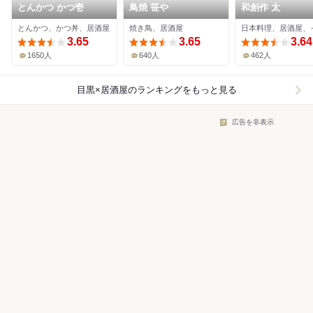
とんかつ かつ壱
鳥焼 笹や
和創作 太
とんかつ、かつ丼、居酒屋
焼き鳥、居酒屋
3.65
3.65
3.64
1650人
640人
462人
目黒×居酒屋
のランキングをもっと見る
広告を非表示