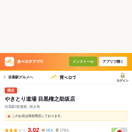
インストール
アプリで開く
目黒駅グルメへ
ログイン
やきとり道場 目黒権之助坂店
目黒駅/居酒屋､ 焼き鳥
このお店は現在閉店しております。
3.02
16
人
179
人