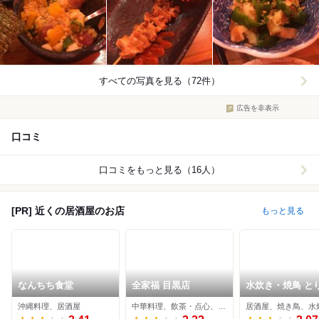
すべての写真を見る（72件）
広告を非表示
口コミ
口コミをもっと見る（16人）
[PR] 近くの居酒屋のお店
もっと見る
なんちち食堂
全家福 目黒店
水炊き・焼鳥 と
ちず酒場 目黒東
沖縄料理、居酒屋
中華料理、飲茶・点心、居酒屋
居酒屋、焼き鳥、水