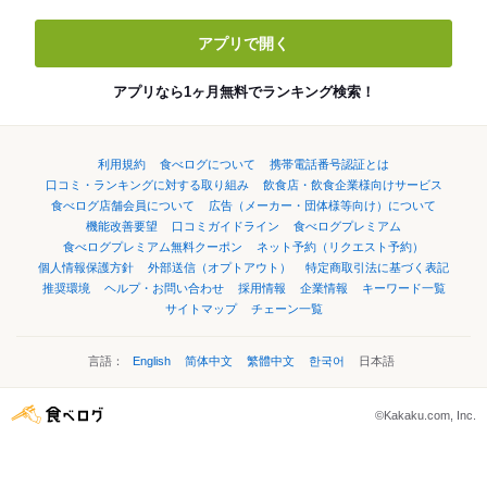
アプリで開く
アプリなら1ヶ月無料でランキング検索！
利用規約
食べログについて
携帯電話番号認証とは
口コミ・ランキングに対する取り組み
飲食店・飲食企業様向けサービス
食べログ店舗会員について
広告（メーカー・団体様等向け）について
機能改善要望
口コミガイドライン
食べログプレミアム
食べログプレミアム無料クーポン
ネット予約（リクエスト予約）
個人情報保護方針
外部送信（オプトアウト）
特定商取引法に基づく表記
推奨環境
ヘルプ・お問い合わせ
採用情報
企業情報
キーワード一覧
サイトマップ
チェーン一覧
言語：
English
简体中文
繁體中文
한국어
日本語
©Kakaku.com, Inc.