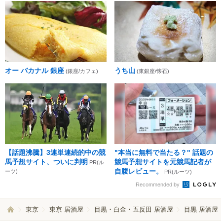
オー バカナル 銀座
うち山
(銀座/カフェ)
(東銀座/懐石)
【話題沸騰】3連単連続的中の競
"本当に無料で当たる？" 話題の
馬予想サイト、ついに判明
競馬予想サイトを元競馬記者が
PR(ル
自腹レビュー。
ーツ)
PR(ルーツ)
Recommended by
東京
東京 居酒屋
目黒・白金・五反田 居酒屋
目黒 居酒屋