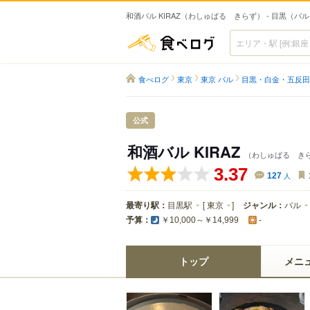
和酒バル KIRAZ（わしゅばる きらず） - 目黒（バ
食べログ
食べログ
東京
東京 バル
目黒・白金・五反田
公式
和酒バル KIRAZ
（わしゅばる き
3.37
127
人
最寄り駅：
目黒駅
[
東京
]
ジャンル：
バル
予算：
￥10,000～￥14,999
-
トップ
メニ