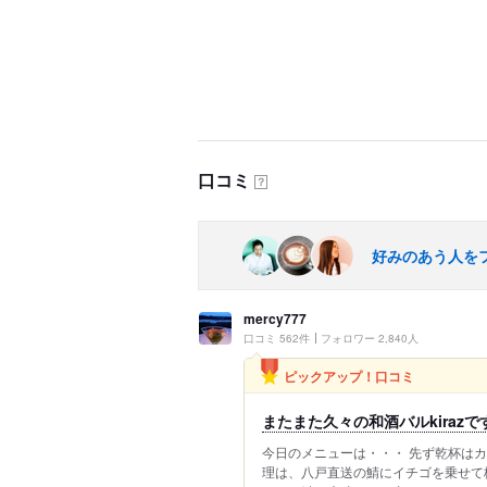
口コミ
？
好みのあう人を
mercy777
口コミ 562件
フォロワー 2,840人
ピックアップ！口コミ
またまた久々の和酒バルkirazで
今日のメニューは・・・ 先ず乾杯はカ
理は、八戸直送の鯖にイチゴを乗せて