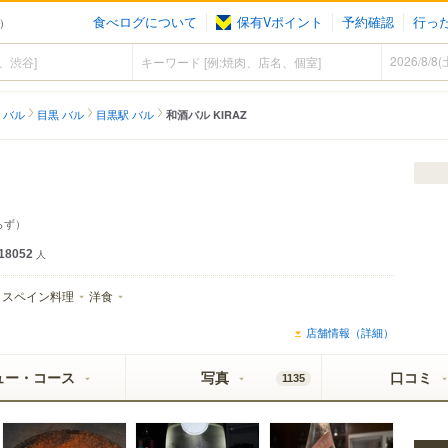
食べログについて
保有Vポイント
予約確認
行っ
ル）
 バル
目黒 バル
目黒駅 バル
和酒バル KIRAZ
らず）
18052
人
スペイン料理
洋食
店舗情報（詳細）
ュー・コース
写真
口コミ
1135