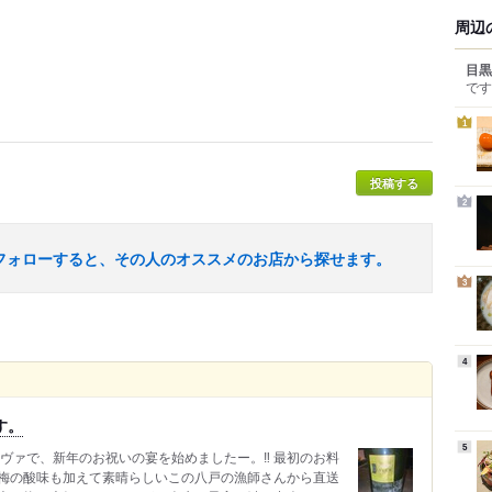
周辺
目黒
です
1
投稿する
2
フォローすると、その人のオススメのお店から探せます。
3
4
す。
5
ヴァで、新年のお祝いの宴を始めましたー。‼️ 最初のお料
梅の酸味も加えて素晴らしいこの八戸の漁師さんから直送