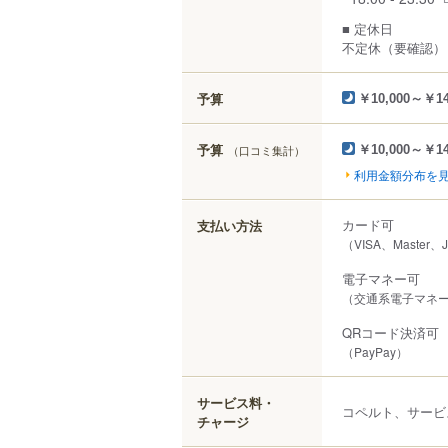
■ 定休日
不定休（要確認）
予算
￥10,000～￥14
予算
（口コミ集計）
￥10,000～￥14
利用金額分布を
カード可
支払い方法
（VISA、Master、
電子マネー可
（交通系電子マネー（
QRコード決済可
（PayPay）
サービス料・
コペルト、サービ
チャージ