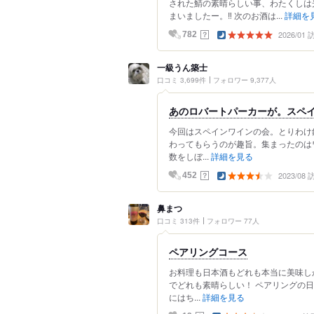
された鯖の素晴らしい事、わたくしは
まいましたー。‼️ 次のお酒は...
詳細を
2026/01
？
782
一級うん築士
口コミ 3,699件
フォロワー 9,377人
あのロバートパーカーが。スペイ
今回はスペインワインの会。とりわけ
わってもらうのが趣旨。集まったのは
数をしぼ...
詳細を見る
2023/08
？
452
鼻まつ
口コミ 313件
フォロワー 77人
ペアリングコース
お料理も日本酒もどれも本当に美味し
でどれも素晴らしい！ ペアリングの
にはち...
詳細を見る