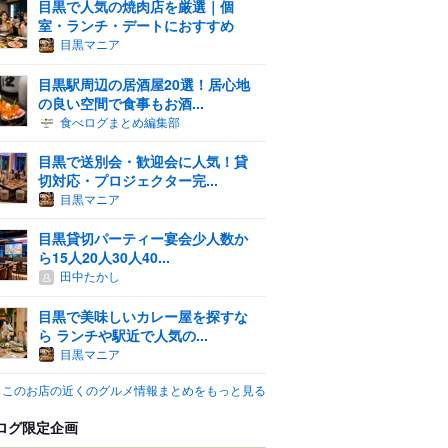
目黒で人気の焼肉店を厳選｜個
室・ランチ・デートにおすすめ
目黒マニア
目黒駅周辺の居酒屋20選！居心地
の良い空間で食事もお酒...
食べログまとめ編集部
目黒で送別会・歓迎会に人気！貸
切対応・プロジェクター完...
目黒マニア
目黒貸切パーティー宴会少人数か
ら15人20人30人40...
田中たかし
目黒で美味しいカレー屋を探すな
ら ランチや駅近で人気の...
目黒マニア
このお店の近くのグルメ情報まとめをもっと見る
ログ限定企画