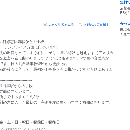
無料
店舗
PRが
食べ
大きな地図を見る
周辺のお店を探す
既に
きま
日比谷線恵比寿駅からの手段
ガーデンプレイス方面に向かいます。
側の出口を出て、すぐ右に曲がり、JRの線路を越えます（アメリカ
交差点を左に曲がりまっすぐ5分ほど進みます。2つ目の交差点が日
です。日の丸自動車教習所から徒歩1分。
右斜後ろに入って、最初の丁字路を左に曲がってすぐ右側にありま
----------------------------
黒線目黒駅からの手段
方面に向かいます。
所までまっすぐ！約8分
斜め左に入った最初の丁字路を左に曲がってすぐ右側にあります。
金・土・日・祝日・祝前日・祝後日
L.O. 料理22:00 ドリンク23:00