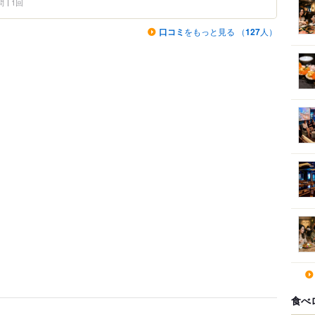
問
1回
口コミ
をもっと見る （
127
人）
食べ