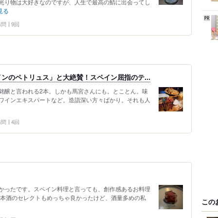
光り物は大好きなのですが、人生で最高の鯖に出会ってし
見る
 訪問
9回
ンのペトリュス」と大絶賛！スペイン屈指のテ...
銘醸と言われる2本。しかも馬宮さんにも。とことん。味
ワインエキスパートなど。造詣深い方々ばかり。それも人
 訪問
4回
かったです。スペイン料理と言っても、創作感あるお料理
日本酒のセレクトもめっちゃ良かったけど、酒量多めの私
この