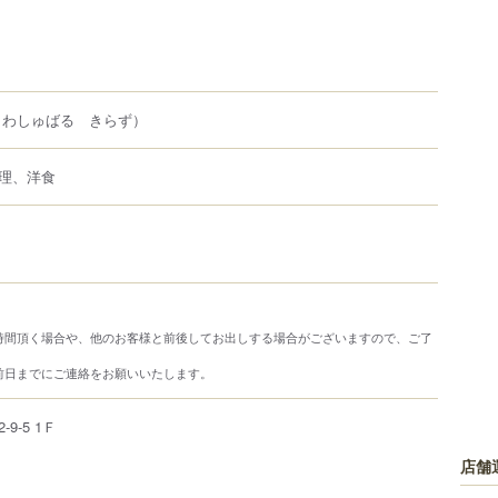
（わしゅばる きらず）
理、洋食
時間頂く場合や、他のお客様と前後してお出しする場合がございますので、ご了
前日までにご連絡をお願いいたします。
2-9-5
1Ｆ
店舗