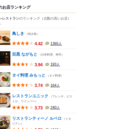
のお店ランキング
×レストラン
のランキング
（点数の高いお店）
。
鳥しき
（焼き鳥）
4.42
1365
人
目黒 ながもと
（日本料理、寿司）
3.94
193
人
タイ料理 みもっと
（タイ料理）
3.74
164
人
レストランユニック
（フレンチ、ビス
トロ、ワインバー）
3.73
240
人
リストランティーノ ルベロ
（イタ
リアン）