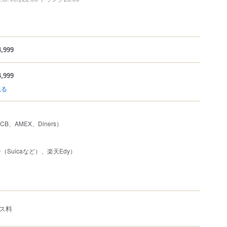
,999
,999
見る
JCB、AMEX、Diners）
Suicaなど）、楽天Edy）
ス料