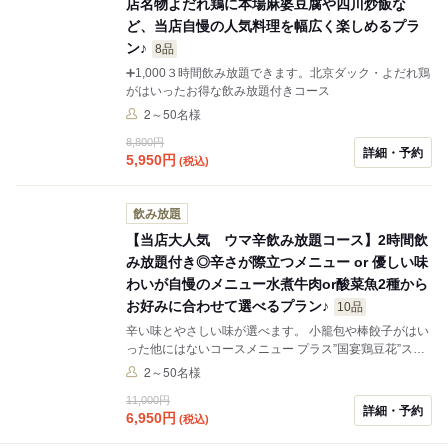
店名物よだれ鶏に本場麻婆豆腐や四川炒飯な
ど、当店自慢の人気料理を幅広く楽しめるプラ
ン♪
8品
➕1,000３時間飲み放題できます。北京ダック・よだれ鶏
がはいったお得な飲み放題付きコース
2～50名様
8,800円
詳細・予約
5,950
円
(税込)
飲み放題
【当店大人気 ウマ辛飲み放題コース】2時間飲
み放題付き◎辛さが際立つメニュー or 優しい味
わいが自慢のメニュー水煮牛肉or酸菜魚2種から
お好みに合わせて選べるプラン♪
10品
辛い味とやさしい味が選べます。 小籠包や棒餃子がはい
った他にはないコースメニュー プラス”国宴鶏豆花”スー
プがまろやかながら、コクもあって美味し上品料理で
2～50名様
す。
11,000円
詳細・予約
6,950
円
(税込)