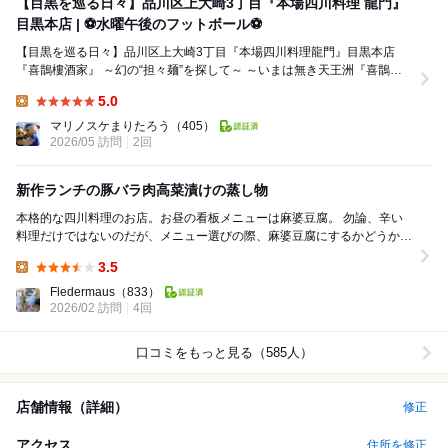
【目黒を巡る日々】品川区上大崎3丁目『本場四川料理 龍門』
目黒本店 | ⚽水曜午後のフットボール⚽
【目黒を巡る日々】品川区上大崎3丁目『本場四川料理龍門』目黒本店
『喜鵲樓酒家』 ～幻の“担々麺”を探して～ ～いまは無き天王洲『喜鵲樓
酒家』の幻の担々麺を探して～ ...
5.0
Lunch:
マリノスケまりたろう
（405）
2026/05 訪問
2回
新作ランチの豚バラ肉高菜漬けの蒸し物
本格的な四川料理のお店。お昼の看板メニューは麻婆豆腐。 勿論、辛い
料理だけではないのだが、メニュー選びの際、麻婆豆腐にするかどうかと
いうところが出発点になる。 この日は...
3.5
Lunch:
Fledermaus
（833）
2026/02 訪問
4回
口コミをもっと見る（585人）
店舗情報（詳細）
修正
アクセス
住所を修正