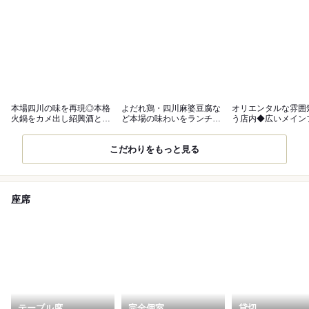
本場四川の味を再現◎本格
よだれ鶏・四川麻婆豆腐な
オリエンタルな雰囲
火鍋をカメ出し紹興酒と共
ど本場の味わいをランチ・
う店内◆広いメイン
に満喫♪
ディナーで◎
～完全個室有
こだわりをもっと見る
座席
テーブル席
完全個室
貸切