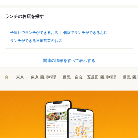
ランチのお店を探す
子連れでランチができるお店
個室でランチができるお店
ランチができる日曜営業のお店
関連の情報をすべて表示する
東京
東京 四川料理
目黒・白金・五反田 四川料理
目黒 四