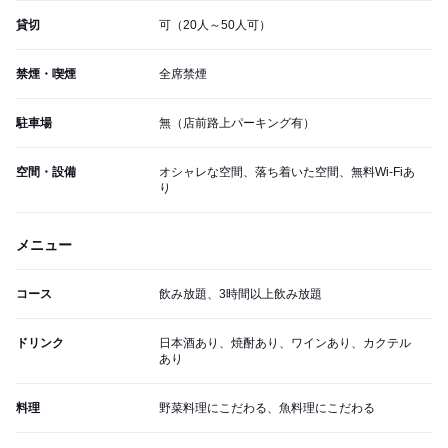
貸切
可（20人～50人可）
禁煙・喫煙
全席禁煙
駐車場
無（店前路上パーキング有）
空間・設備
オシャレな空間、落ち着いた空間、無料Wi-Fiあ
り
メニュー
コース
飲み放題、3時間以上飲み放題
ドリンク
日本酒あり、焼酎あり、ワインあり、カクテル
あり
料理
野菜料理にこだわる、魚料理にこだわる