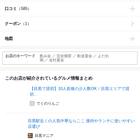
口コミ
（585）
クーポン
（1）
地図
お店のキーワード
飲み会 ／ 完全個室 ／ 歓送迎会 ／ よだれ
鶏 ／ 会社宴会
このお店が紹介されているグルメ情報まとめ
【目黒で貸切】10人前後の少人数OK！目黒エリアで貸
切...
でぐのりんご
目黒駅近くの人気中華ならここ 接待やランチに使いやすい
店選び
目黒マニア