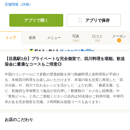
店舗情報（詳細）
アプリで開く
アプリで保存
写真
口コミ
クーポン
トップ
座席
メニュー
1992
585
1
50
貯まる・使える
ディナーで人数×
pt
【目黒駅1分】プライベートな完全個室で、四川料理を堪能。歓送
迎会に最適なコースもご用意◎
中国のコンクールにて多数の受賞経験を持つ熟練料理人袁料理長が手掛け
る、本格四川料理をお楽しみいただけます。本場の味を忠実に再現した「四
川火鍋」や、四川で伝わるレシピを活かした「よだれ鶏」「麻婆豆腐」な
ど、刺激的な辛味際立つ逸品が目白押し！数種類の「カメ出し紹興酒」や
「青島ビール」と共にご堪能ください◎店内は50名様がご利用可能、中華円
卓がある完全個室を完備。２時間飲み放題コースもあります♪
お店のこだわり