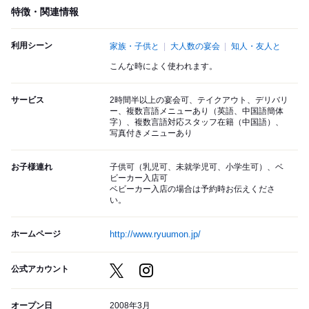
特徴・関連情報
利用シーン
家族・子供と
大人数の宴会
知人・友人と
こんな時によく使われます。
サービス
2時間半以上の宴会可、テイクアウト、デリバリ
ー、複数言語メニューあり（英語、中国語簡体
字）、複数言語対応スタッフ在籍（中国語）、
写真付きメニューあり
お子様連れ
子供可（乳児可、未就学児可、小学生可）、ベ
ビーカー入店可
ベビーカー入店の場合は予約時お伝えくださ
い。
ホームページ
http://www.ryuumon.jp/
公式アカウント
オープン日
2008年3月