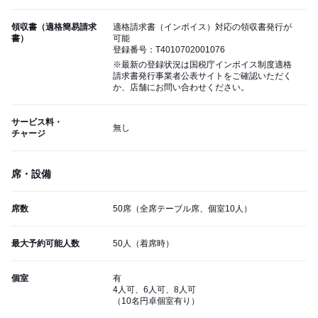
領収書（適格簡易請求
適格請求書（インボイス）対応の領収書発行が
書）
可能
登録番号：T4010702001076
※最新の登録状況は国税庁インボイス制度適格
請求書発行事業者公表サイトをご確認いただく
か、店舗にお問い合わせください。
サービス料・
無し
チャージ
席・設備
席数
50席（全席テーブル席、個室10人）
最大予約可能人数
50人（着席時）
個室
有
4人可、6人可、8人可
（10名円卓個室有り）