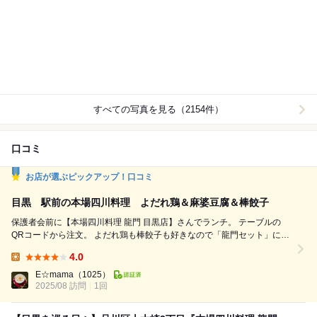
すべての写真を見る（2154件）
口コミ
お店が選ぶピックアップ！口コミ
目黒 駅前の本場四川料理 よだれ鶏＆麻婆豆腐＆棒餃子
保護者会前に【本場四川料理 龍門 目黒店】さんでランチ。 テーブルの
QRコードから注文。 よだれ鶏も棒餃子も好きなので「龍門セット」にし
ました。 よだれ鶏、棒餃子、麻婆豆腐、杏仁豆腐つきです。 ご飯は普通
4.0
と大盛りしかタグがなかったので、店員さんに口頭で少なめとお伝えしま
Lunch:
した。 注文後、すぐにザーサイと甘酢もやしを持ってきてくれました。
E☆mama
（1025）
辛いもの食べる時は甘酢野菜があると、お...
2025/08 訪問
1回