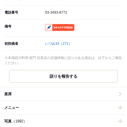
電話番号
03-3493-8771
備考
RocketNow
初投稿者
いづみ33
（271）
※本場四川料理 龍門 目黒店の店舗情報に誤りがある場合は、以下からご報告
ください。
誤りを報告する
座席
メニュー
写真
（1992）