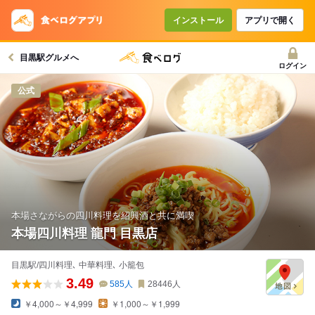
コースで使えるクーポン
戻る
インストール
アプリで開く
目黒駅グルメへ
クーポンを利用せず予約する
ログイン
公式
本場さながらの四川料理を紹興酒と共に満喫
本場四川料理 龍門 目黒店
目黒駅/四川料理､ 中華料理､ 小籠包
3.49
585
人
28446
人
￥4,000～￥4,999
￥1,000～￥1,999