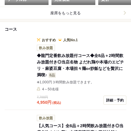
座席をもっと見る
コース
おすすめ
人気No.1
飲み放題
◆龍門定番飲み放題付コース◆全8品＋2時間飲
み放題付き◎当店名物 よだれ鶏や本場のエビチ
リ・麻婆豆腐・本場担々麺or炒飯などを贅沢に
満喫♪
8品
➕1,000円３時間飲み放題できます。
4～50名様
7,700円
詳細・予約
4,950
円
(税込)
飲み放題
【人気コース】全8品＋2時間飲み放題付き◎当