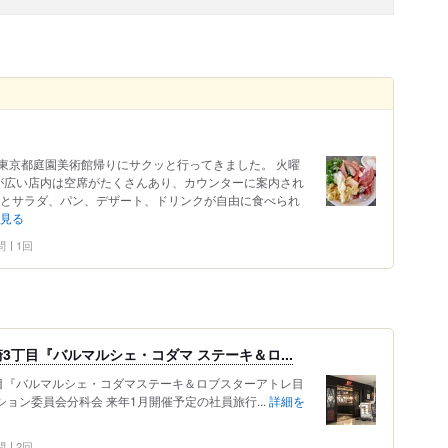
東京都庭園美術館帰りにサクッと行ってきました。 火曜
すが広い店内は空席がたくさんあり、カウンターに案内され
肉とサラダ、パン、デザート、ドリンクが自由に食べられ
見る
問
1回
丁目『バルマルシェ・コダマ ステーキ＆ロ...
目『バルマルシェ・コダマステーキ＆ロブスターアトレ目
ション委員会分科会 来年1月開催予定の社員旅行...
詳細を
問
2回