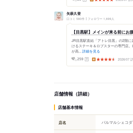
矢萩久登
口コミ 580件
フォロワー 1,699人
【目黒駅】メインが来る前にお腹い
JR目黒駅直結「アトレ目黒」の2階に
けるステーキ＆ロブスターの専門店。
が高...
詳細を見る
2026/07
？
259
店舗情報（詳細）
店舗基本情報
バルマルシェコダ
店名