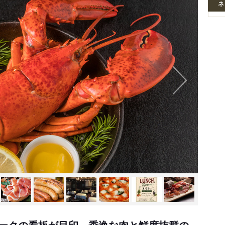
ネ
ークの看板が目印、秀逸な肉と鮮度抜群の