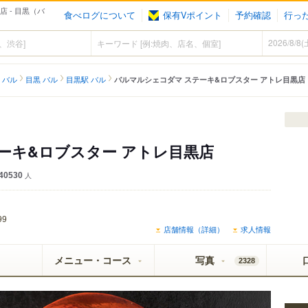
 - 目黒（バ
食べログについて
保有Vポイント
予約確認
行っ
 バル
目黒 バル
目黒駅 バル
バルマルシェコダマ ステーキ&ロブスター アトレ目黒店
イ SUPER COLD認定店
ーキ&ロブスター アトレ目黒店
40530
人
99
店舗情報（詳細）
求人情報
メニュー・コース
写真
2328