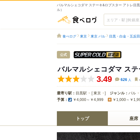
バルマルシェコダマ ステーキ&ロブスター アトレ目黒店
ル）
食べログ
食べログ
東京
東京 バル
目黒・白金・五反田
スーパードラ
公式
バルマルシェコダマ ステ
3.49
626
人
最寄り駅：
目黒駅
[
東京
]
ジャンル：
バル
予算：
￥4,000～￥4,999
￥1,000～￥1,9
トップ
座席