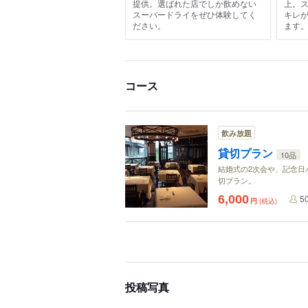
提供。選ばれた店でしか飲めない
上。
スーパードライをぜひ体験してく
キレ
ださい。
ます
コース
飲み放題
貸切プラン
10品
結婚式の2次会や、記念日
切プラン。
6,000
5
円
(税込)
投稿写真