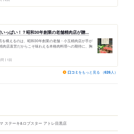
っぱい！？昭和30年創業の老舗精肉店が贈...
店を構えるのは、昭和30年創業の老舗・小玉精肉店が手が
精肉店直営だからこそ味わえる本格肉料理への期待に、胸
 訪問
1回
口コミ
をもっと見る （
626
人）
マ ステーキ&ロブスター アトレ目黒店