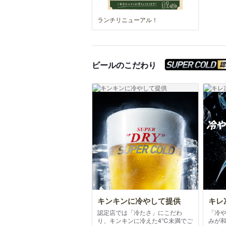
ランチリニューアル！
ビールのこだわり
キンキンに冷やして提供
キレ
認定店では「冷たさ」にこだわ
「冷
り、キンキンに冷えた4℃未満でご
みが