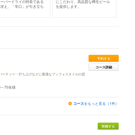
スーパードライの特長である
にこだわり、高品質な樽生ビール
が冴え、「辛口」が引き立ち
を提供します。
。
予約する
コース詳細
パーティー・打ち上げなどに最適なブッフェスタイルの貸
0～70名様
コース
をもっと見る（1件）
投稿する