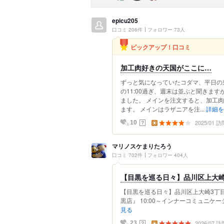
epicu205
口コミ 206件
フォロワー 73人
ピックアップ！口コミ
加工肉好きの天国がここに…
ずっと気になっていたコダマ、平日の
の11:00過ぎ、週末は並ぶと聞きま
ました。 メインを注文すると、加工
ます。 メインはラザニアを注...
詳細を
2025/01 訪
？
10
マリノスケまりたろう
口コミ 702件
フォロワー 404人
【目黒を巡る日々】品川区上大崎3
【目黒を巡る日々】品川区上大崎3丁
黒店』 10:00～インナーコミュニケー
見る
2026/07 訪
？
23