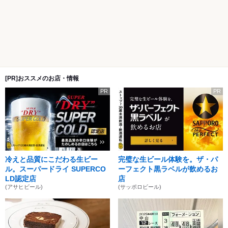
[PR]おススメのお店・情報
PR
PR
冷えと品質にこだわる生ビー
完璧な生ビール体験を。ザ・パ
ル。スーパードライ SUPERCO
ーフェクト黒ラベルが飲めるお
LD認定店
店
(アサヒビール)
(サッポロビール)