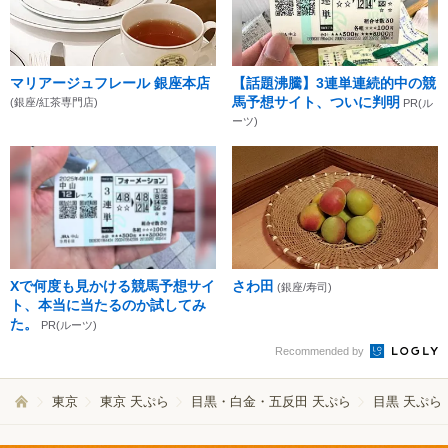
マリアージュフレール 銀座本店
【話題沸騰】3連単連続的中の競
馬予想サイト、ついに判明
(銀座/紅茶専門店)
PR(ル
ーツ)
Xで何度も見かける競馬予想サイ
さわ田
(銀座/寿司)
ト、本当に当たるのか試してみ
た。
PR(ルーツ)
Recommended by
東京
東京 天ぷら
目黒・白金・五反田 天ぷら
目黒 天ぷら