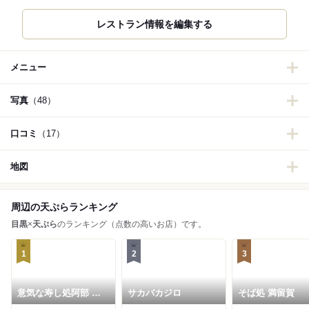
レストラン情報を編集する
メニュー
写真
（48）
口コミ
（17）
地図
周辺の天ぷらランキング
目黒
×
天ぷら
のランキング（点数の高いお店）です。
1
2
3
意気な寿し処阿部 目
サカバカジロ
そば処 満留賀
黒店