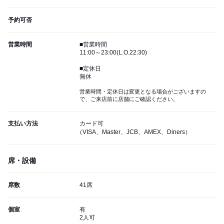
予約可否
営業時間
■営業時間
11:00～23:00(L.O.22:30)
■定休日
無休
営業時間・定休日は変更となる場合がございますの
で、ご来店前に店舗にご確認ください。
支払い方法
カード可
（VISA、Master、JCB、AMEX、Diners）
席・設備
席数
41席
個室
有
2人可