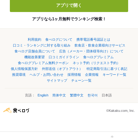
アプリで開く
アプリなら1ヶ月無料でランキング検索！
利用規約
食べログについて
携帯電話番号認証とは
口コミ・ランキングに対する取り組み
飲食店・飲食企業様向けサービス
食べログ店舗会員について
広告（メーカー・団体様等向け）について
機能改善要望
口コミガイドライン
食べログプレミアム
食べログプレミアム無料クーポン
ネット予約（リクエスト予約）
個人情報保護方針
外部送信（オプトアウト）
特定商取引法に基づく表記
推奨環境
ヘルプ・お問い合わせ
採用情報
企業情報
キーワード一覧
サイトマップ
チェーン一覧
言語：
English
简体中文
繁體中文
한국어
日本語
©Kakaku.com, Inc.