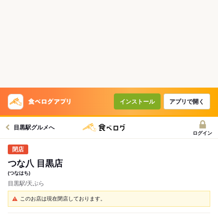
インストール
アプリで開く
目黒駅グルメへ
ログイン
つな八 目黒店
(つなはち)
目黒駅/天ぷら
このお店は現在閉店しております。