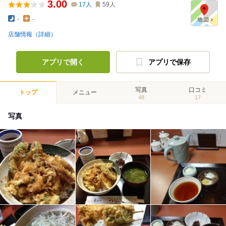
3.00
17
人
59
人
-
-
店舗情報（詳細）
アプリで開く
アプリで保存
写真
口コミ
トップ
メニュー
48
17
写真