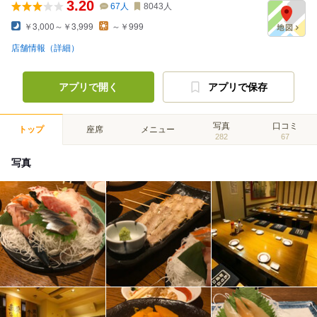
3.20
67
人
8043
人
￥3,000～￥3,999
～￥999
店舗情報（詳細）
アプリで開く
アプリで保存
写真
口コミ
トップ
座席
メニュー
282
67
写真