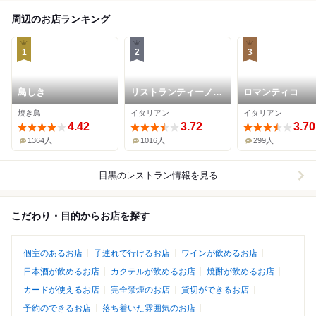
周辺のお店ランキング
1
2
3
鳥しき
リストランティーノ
ロマンティコ
ルベロ
焼き鳥
イタリアン
イタリアン
4.42
3.72
3.70
1364人
1016人
299人
目黒
のレストラン情報を見る
こだわり・目的からお店を探す
個室のあるお店
子連れで行けるお店
ワインが飲めるお店
日本酒が飲めるお店
カクテルが飲めるお店
焼酎が飲めるお店
カードが使えるお店
完全禁煙のお店
貸切ができるお店
予約のできるお店
落ち着いた雰囲気のお店