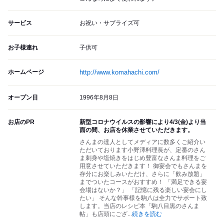
サービス
お祝い・サプライズ可
お子様連れ
子供可
ホームページ
http://www.komahachi.com/
オープン日
1996年8月8日
お店のPR
新型コロナウイルスの影響により4/3(金)より当
面の間、お店を休業させていただきます。
さんまの達人としてメディアに数多くご紹介い
ただいております小野澤料理長が、定番のさん
ま刺身や塩焼きをはじめ豊富なさんま料理をご
用意させていただきます！ 御宴会でもさんまを
存分にお楽しみいただけ、さらに「飲み放題」
までついたコースがおすすめ！ 「満足できる宴
会場はないか？」 「記憶に残る楽しい宴会にし
たい」 そんな幹事様を駒八は全力でサポート致
します。当店のレシピ本「駒八目黒のさんま
帖」も店頭にござ
...
続きを読む