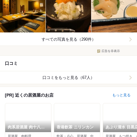
すべての写真を見る（290件）
広告を非表示
口コミ
口コミをもっと見る（67人）
[PR] 近くの居酒屋のお店
もっと見る
肉系居酒屋 肉十八番
香港飲茶 ニリンカン
あぶり清水 目黒
屋 目黒店
居酒屋、肉料理
飲茶・点心、居酒屋、中華料理
居酒屋、もつ焼き、