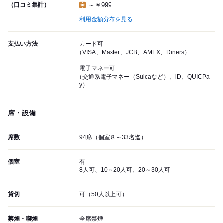
（口コミ集計）
～￥999
利用金額分布を見る
支払い方法
カード可
（VISA、Master、JCB、AMEX、Diners）
電子マネー可
（交通系電子マネー（Suicaなど）、iD、QUICPa
y）
席・設備
席数
94席（個室８～33名迄）
個室
有
8人可、10～20人可、20～30人可
貸切
可（50人以上可）
禁煙・喫煙
全席禁煙