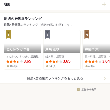
地図
周辺の居酒屋ランキング
目黒
×
居酒屋
のランキング（点数の高いお店）です。
1
2
3
とんかつ かつ壱
鳥焼 笹や
和創作 太
とんかつ、かつ丼、居酒屋
焼き鳥、居酒屋
3.65
3.65
3.64
1650人
640人
460人
目黒×居酒屋
のランキングをもっと見る
広告を非表示