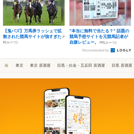
【鬼バズ】万馬券ラッシュで拡
"本当に無料で当たる？" 話題の
散された競馬サイトが強すぎた
競馬予想サイトを元競馬記者が
P
自腹レビュー。
R(ルーツ)
PR(ルーツ)
Recommended by
東京
東京 居酒屋
目黒・白金・五反田 居酒屋
目黒 居酒屋