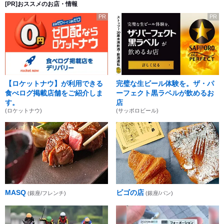
[PR]おススメのお店・情報
PR
PR
【ロケットナウ】が利用できる
完璧な生ビール体験を。ザ・パ
食べログ掲載店舗をご紹介しま
ーフェクト黒ラベルが飲めるお
す。
店
(ロケットナウ)
(サッポロビール)
MASQ
ビゴの店
(銀座/フレンチ)
(銀座/パン)