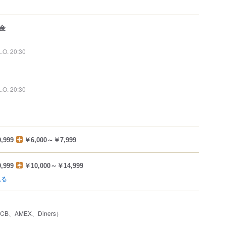
金
L.O. 20:30
L.O. 20:30
,999
￥6,000～￥7,999
,999
￥10,000～￥14,999
見る
JCB、AMEX、Diners）