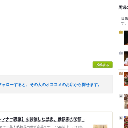
周辺
目黒
す。
1
2
投稿する
3
フォローすると、その人のオススメのお店から探せます。
4
マナー講座】を開催した歴史。雅叙園の閉館...
5
マナー美人塾塾長の井垣利英です。 15年以上、ほぼ毎