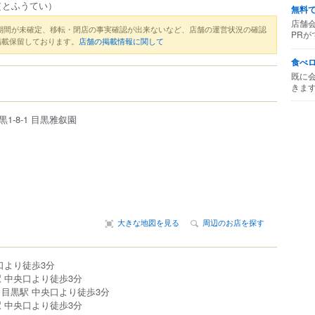
（とふうてい）
無料
店舗
期間が未確定、移転・閉店の事実確認が出来ないなど、店舗の運営状況の確認
PRが
掲載保留しております。
店舗の掲載情報に関して
食べ
既に
きま
黒
1-8-1
目黒雅叙園
大きな地図を見る
周辺のお店を探す
口より徒歩3分
 中央口より徒歩3分
 目黒駅 中央口より徒歩3分
 中央口より徒歩3分