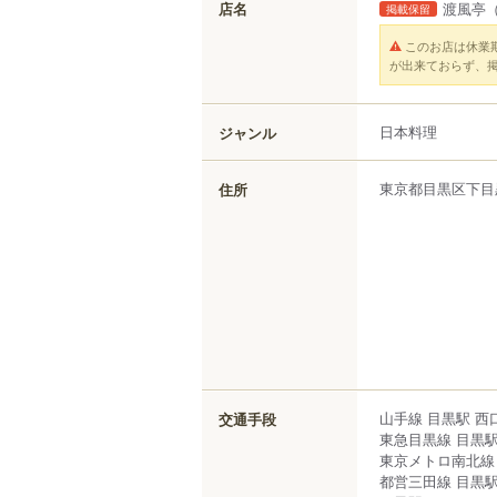
店名
渡風亭
掲載保留
このお店は休業
が出来ておらず、
日本料理
ジャンル
東京都
目黒区
下目
住所
山手線 目黒駅 西
交通手段
東急目黒線 目黒駅
東京メトロ南北線
都営三田線 目黒駅