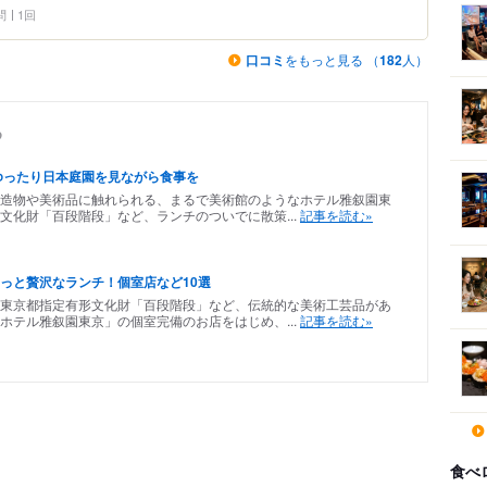
問
1回
口コミ
をもっと見る （
182
人）
め
ゆったり日本庭園を見ながら食事を
造物や美術品に触れられる、まるで美術館のようなホテル雅叙園東
文化財「百段階段」など、ランチのついでに散策...
記事を読む»
っと贅沢なランチ！個室店など10選
東京都指定有形文化財「百段階段」など、伝統的な美術工芸品があ
ホテル雅叙園東京」の個室完備のお店をはじめ、...
記事を読む»
食べ