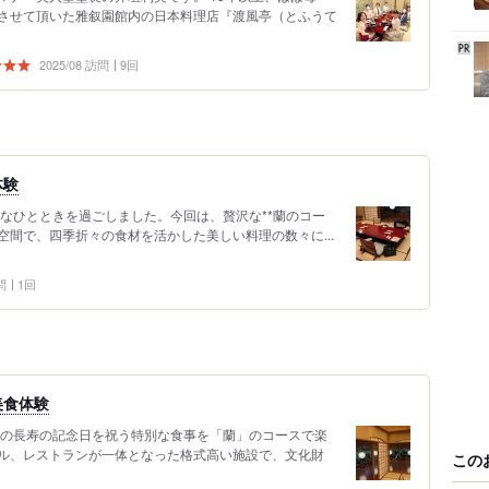
させて頂いた雅叙園館内の日本料理店『渡風亭（とふうて
2025/08 訪問
9回
体験
なひとときを過ごしました。今回は、贅沢な**蘭のコー
和の空間で、四季折々の食材を活かした美しい料理の数々に...
問
1回
美食体験
親の長寿の記念日を祝う特別な食事を「蘭」のコースで楽
ル、レストランが一体となった格式高い施設で、文化財
この