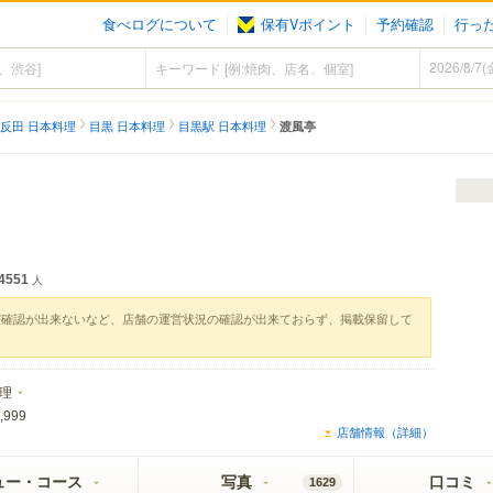
食べログについて
保有Vポイント
予約確認
行っ
反田 日本料理
目黒 日本料理
目黒駅 日本料理
渡風亭
4551
人
実確認が出来ないなど、店舗の運営状況の確認が出来ておらず、掲載保留して
理
,999
店舗情報（詳細）
ュー・コース
写真
口コミ
1629