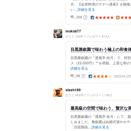
月、【会席料理のマナー講座】を開催
い...
詳細を見る
？
206
mokob77
口コミ 120件
フォロワー 814人
目黒雅叙園で味わう極上の和食
目黒雅叙園の「渡風亭 桂月」で、特別
ス（23,000円）**を堪能。上質な
詳細を見る
2025/04 訪
？
98
slash189
口コミ 452件
フォロワー 1,139人
最高級の空間で味わう、贅沢な
目黒雅叙園の「渡風亭 桂月」にて、
しみました。雅叙園は結婚式場やホテ
「百段階段...
詳細を見る