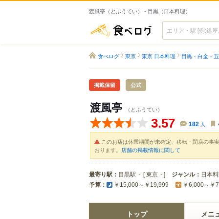
渡風亭（とふうてい） - 目黒（日本料理）
食べログ
食べログ
東京
東京 日本料理
目黒・白金・五
掲載保留
公式
渡風亭
（とふうてい）
3.57
182
人
このお店は休業期間が未確定、移転・閉店の事
おります。
店舗の掲載情報に関して
最寄り駅：
目黒駅
[
東京
]
ジャンル：
日本料
予算：
￥15,000～￥19,999
￥6,000～￥7
トップ
メニ