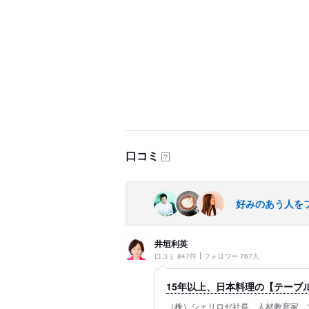
口コミ
？
好みのあう人を
井垣利英
口コミ 847件
フォロワー 767人
15年以上、日本料理の【テーブル
（株）シェリロゼ社長、人材教育家、