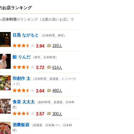
のお店ランキング
×日本料理
のランキング
（点数の高いお店）
で
目黒 ながもと
（日本料理、寿司）
3.94
193
人
鮨 りんだ
（寿司、日本料理）
3.72
614
人
和創作 太
（日本料理、居酒屋、イノベーテ
ィブ）
3.64
460
人
食楽 太太太
（創作料理、居酒屋、日本料
理）
3.57
300
人
酒嚢飯袋
（居酒屋、日本酒バー、日本料
理）