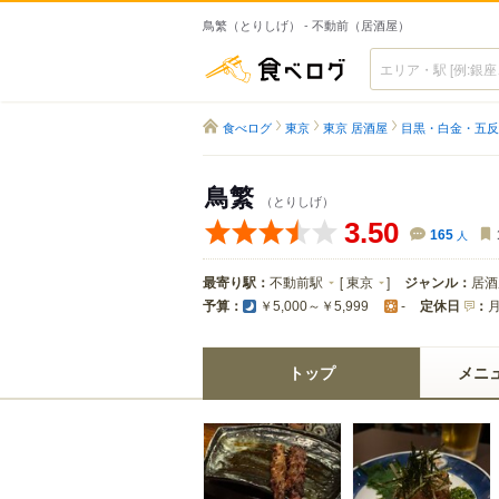
鳥繁（とりしげ） - 不動前（居酒屋）
食べログ
食べログ
東京
東京 居酒屋
目黒・白金・五反
鳥繁
（とりしげ）
3.50
165
人
最寄り駅：
不動前駅
[
東京
]
ジャンル：
居酒
予算：
定休日
：
￥5,000～￥5,999
-
トップ
メニ