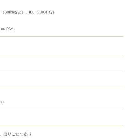
uicaなど）、iD、QUICPay）
au PAY）
有り
、掘りごたつあり