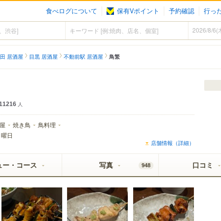
食べログについて
保有Vポイント
予約確認
行っ
田 居酒屋
目黒 居酒屋
不動前駅 居酒屋
鳥繁
11216
人
屋
焼き鳥
鳥料理
月曜日
店舗情報（詳細）
ュー・コース
写真
口コミ
948