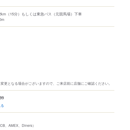
2km（15分）もしくは東急バス（元競馬場）下車
0m
は変更となる場合がございますので、ご来店前に店舗にご確認ください。
99
見る
JCB、AMEX、Diners）