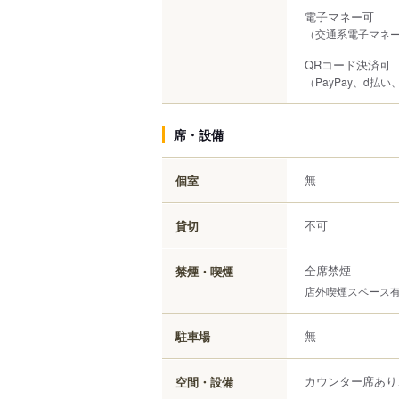
電子マネー可
（交通系電子マネー（S
QRコード決済可
（PayPay、d払い、
席・設備
無
個室
不可
貸切
全席禁煙
禁煙・喫煙
店外喫煙スペース
無
駐車場
カウンター席あり
空間・設備