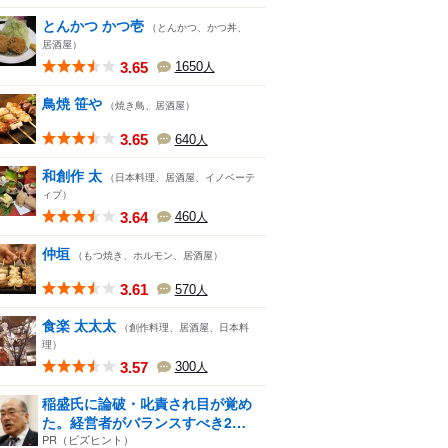
とんかつ かつ壱
（とんかつ、かつ丼、
居酒屋）
3.65
1650
人
鳥焼 笹や
（焼き鳥、居酒屋）
3.65
640
人
和創作 太
（日本料理、居酒屋、イノベーテ
ィブ）
3.64
460
人
仲垣
（もつ焼き、ホルモン、居酒屋）
3.61
570
人
食楽 太太太
（創作料理、居酒屋、日本料
理）
3.57
300
人
稲盛氏に論破・叱責され目が覚め
た。経営者がバランスすべき2
つ...
PR（ビズヒント）