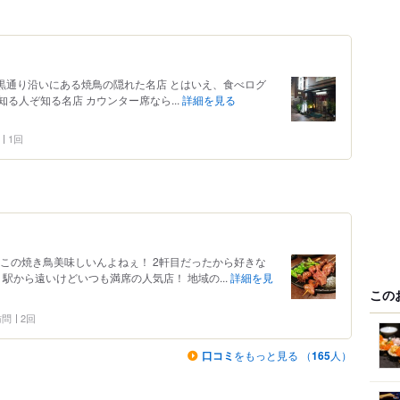
 目黒通り沿いにある焼鳥の隠れた名店 とはいえ、食べログ
知る人ぞ知る名店 カウンター席なら...
詳細を見る
1回
この焼き鳥美味しいんよねぇ！ 2軒目だったから好きな
 駅から遠いけどいつも満席の人気店！ 地域の...
詳細を見
この
 訪問
2回
口コミ
をもっと見る （
165
人）