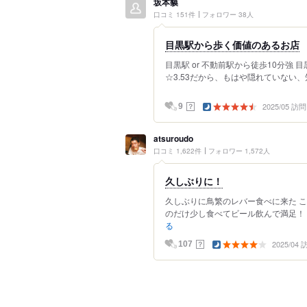
坂本貘
口コミ 151件
フォロワー 38人
目黒駅から歩く価値のあるお店
目黒駅 or 不動前駅から徒歩10分強
☆3.53だから、もはや隠れていない、
2025/05 訪問
？
9
atsuroudo
口コミ 1,622件
フォロワー 1,572人
久しぶりに！
久しぶりに鳥繁のレバー食べに来た こ
のだけ少し食べてビール飲んで満足！ ⁡
る
2025/04
？
107