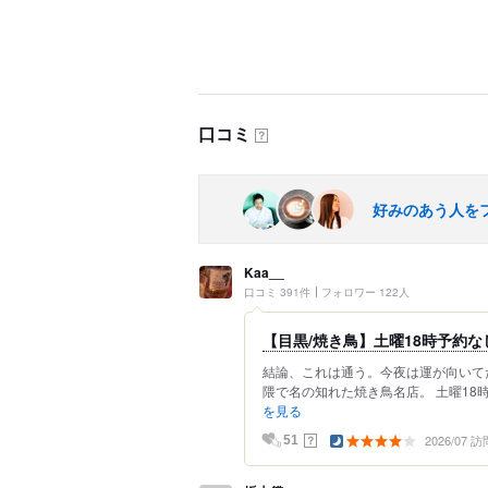
口コミ
？
好みのあう人を
Kaa__
口コミ 391件
フォロワー 122人
【目黒/焼き鳥】土曜18時予約
結論、これは通う。今夜は運が向いてた
隈で名の知れた焼き鳥名店。 土曜18
を見る
2026/07 訪
？
51