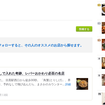
1
2
投稿する
3
フォローすると、その人のオススメのお店から探せます。
4
なしで入れた奇跡、レバーおかわり必至の名店
5
。 目黒駅西口から徒歩30秒。 「鳥繁(とりしげ)」、界
時、予約なしで飛び込んだら、まさかのカウンター...
詳細
問
2回