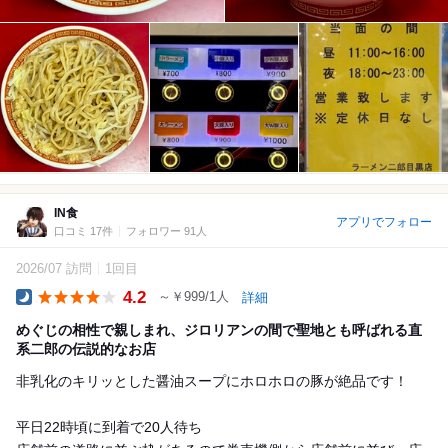
IN食
アプリでフォロー
口コミ 17件
フォロワー 91人
2026/07 訪問
1回目
4.2
～￥999/1人
詳細
Dinner
めぐじの相性で親しまれ、ジロリアンの間で聖地とも呼ばれる直
系二郎の伝説的なお店
非乳化のキリッとした醤油スープにホロホロの豚が絶品です！
平日22時頃に到着で20人待ち