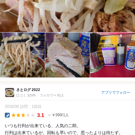
さとログ 2022
アプリでフォロー
口コミ 320件
フォロワー 81人
2026/08 訪問
1回目
3.1
～￥999/1人
Dinner
いつも行列が出来ている、人気の二郎。
行列は出来ているが、回転も早いので、思ったよりは待たず。