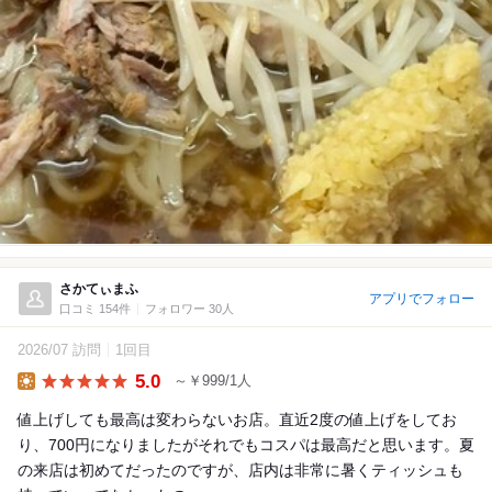
さかてぃまふ
アプリでフォロー
口コミ 154件
フォロワー 30人
2026/07 訪問
1回目
5.0
～￥999/1人
Lunch
値上げしても最高は変わらないお店。直近2度の値上げをしてお
り、700円になりましたがそれでもコスパは最高だと思います。夏
の来店は初めてだったのですが、店内は非常に暑くティッシュも