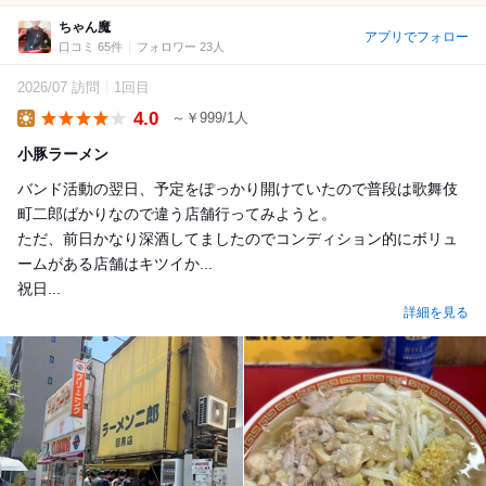
ちゃん魔
アプリでフォロー
口コミ 65件
フォロワー 23人
2026/07 訪問
1回目
4.0
～￥999/1人
Lunch
小豚ラーメン
バンド活動の翌日、予定をぽっかり開けていたので普段は歌舞伎
町二郎ばかりなので違う店舗行ってみようと。
ただ、前日かなり深酒してましたのでコンディション的にボリュ
ームがある店舗はキツイか...
祝日...
詳細を見る