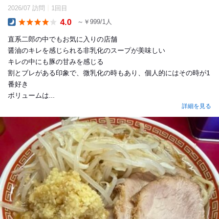
2026/07 訪問
1回目
4.0
～￥999/1人
Dinner
直系二郎の中でもお気に入りの店舗
醤油のキレを感じられる非乳化のスープが美味しい
キレの中にも豚の甘みを感じる
割とブレがある印象で、微乳化の時もあり、個人的にはその時が1
番好き
ボリュームは...
詳細を見る