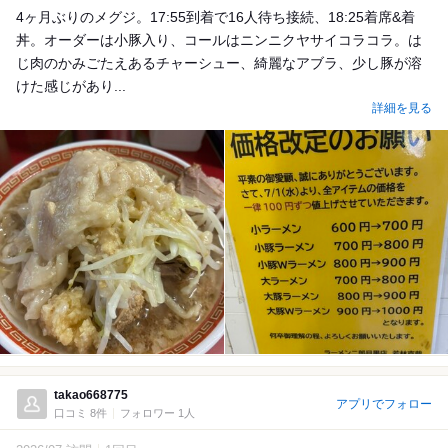
4ヶ月ぶりのメグジ。17:55到着で16人待ち接続、18:25着席&着
丼。オーダーは小豚入り、コールはニンニクヤサイコラコラ。は
じ肉のかみごたえあるチャーシュー、綺麗なアブラ、少し豚が溶
けた感じがあり...
詳細を見る
takao668775
アプリでフォロー
口コミ 8件
フォロワー 1人