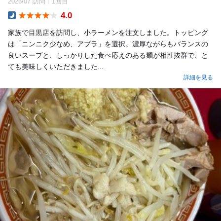
2026/07 訪問
1回目
4.0
Dinner
家族で目黒店を訪問し、小ラーメンを注文しました。トッピング
は「ニンニク少なめ、アブラ」を選択。濃厚ながらもバランスの
良いスープと、しっかりした食べ応えのある麺が相性抜群で、と
ても美味しくいただきました...
詳細を見る