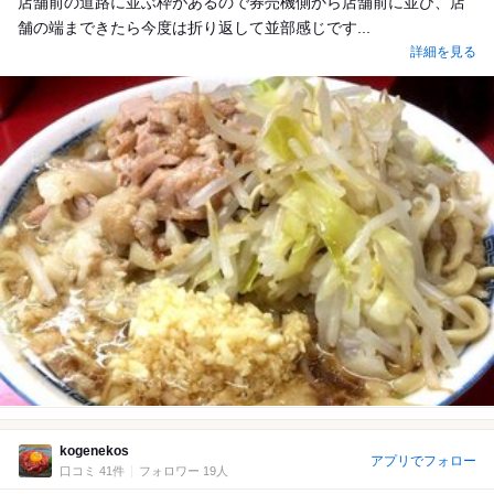
店舗前の道路に並ぶ枠があるので券売機側から店舗前に並び、店
舗の端まできたら今度は折り返して並部感じです...
詳細を見る
kogenekos
アプリでフォロー
口コミ 41件
フォロワー 19人