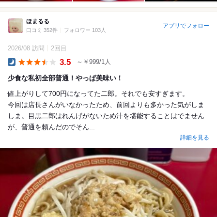
ほまるる
アプリでフォロー
口コミ 352件
フォロワー 103人
2026/08 訪問
2回目
3.5
～￥999/1人
Dinner
少食な私初全部普通！やっぱ美味い！
値上がりして700円になってた二郎。それでも安すぎます。
今回は店長さんがいなかったため、前回よりも多かった気がしま
しま。目黒二郎はれんげがないため汁を堪能することはでません
が、普通を頼んだのでそん...
詳細を見る