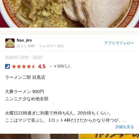
Nao_jiro
アプリでフォロー
口コミ 63件
フォロワー 29人
2026/07 訪問
2回目
4.5
～￥999/1人
Dinner
ラーメン二郎 目黒店
大豚ラーメン 900円
ニンニク少なめ他全部
火曜日21時過ぎに到着で外待ち6人。20分待ちくらい。
ここはマジで並ぶし、1ロット4杯だけだからかなり待つが、...
詳細を見る