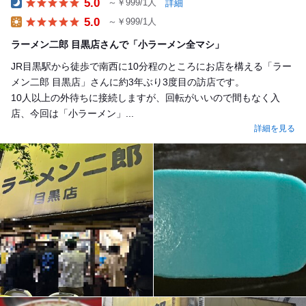
5.0
～￥999/1人
詳細
Dinner
5.0
～￥999/1人
Lunch
ラーメン二郎 目黒店さんで「小ラーメン全マシ」
JR目黒駅から徒歩で南西に10分程のところにお店を構える「ラー
メン二郎 目黒店」さんに約3年ぶり3度目の訪店です。
10人以上の外待ちに接続しますが、回転がいいので間もなく入
店、今回は「小ラーメン」...
詳細を見る