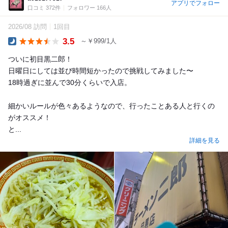
アプリでフォロー
口コミ 372件
フォロワー 166人
2026/08 訪問
1回目
3.5
～￥999/1人
Dinner
ついに初目黒二郎！
日曜日にしては並び時間短かったので挑戦してみました〜
18時過ぎに並んで30分くらいで入店。
細かいルールが色々あるようなので、行ったことある人と行くの
がオススメ！
と...
詳細を見る