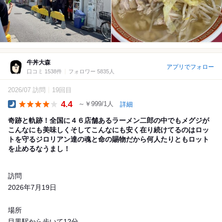
牛丼大森
アプリでフォロー
口コミ 1538件
フォロワー 5835人
2026/07 訪問
19回目
4.4
～￥999/1人
詳細
Dinner
奇跡と軌跡！全国に４６店舗あるラーメン二郎の中でもメグジが
こんなにも美味しくそしてこんなにも安く在り続けてるのはロッ
トを守るジロリアン達の魂と命の賜物だから何人たりともロット
を止めるなうまし！
訪問
2026年7月19日
場所
目黒駅から歩いて12分