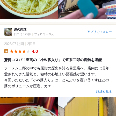
虎の肉球
アプリでフォロー
口コミ 125件
フォロワー 9人
2026/07 訪問
2回目
4.0
Lunch
驚愕コスパ！至高の「小W豚入り」で直系二郎の真髄を堪能
ラーメン二郎の中でも屈指の歴史を誇る目黒店へ。店内には長年
愛されてきた活気と、独特の心地よい緊張感が漂います。
​今回いただいた「小W豚入り」は、どんぶりを覆い尽くすほどの
豚のボリュームが圧巻。カエ...
詳細を見る