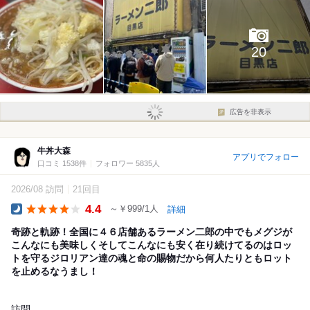
20
広告を非表示
牛丼大森
アプリでフォロー
口コミ 1538件
フォロワー 5835人
2026/08 訪問
21回目
4.4
～￥999/1人
詳細
Dinner
奇跡と軌跡！全国に４６店舗あるラーメン二郎の中でもメグジが
こんなにも美味しくそしてこんなにも安く在り続けてるのはロッ
トを守るジロリアン達の魂と命の賜物だから何人たりともロット
を止めるなうまし！
訪問