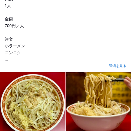
1人
金額
700円／人
注文
小ラーメン
ニンニク
...
詳細を見る