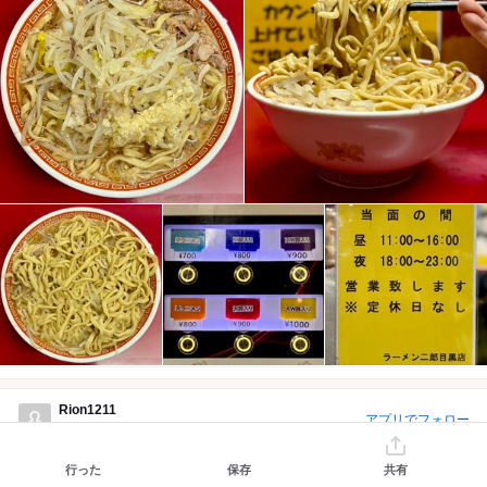
Rion1211
アプリでフォロー
口コミ 33件
フォロワー 5人
2026/07 訪問
1回目
行った
保存
共有