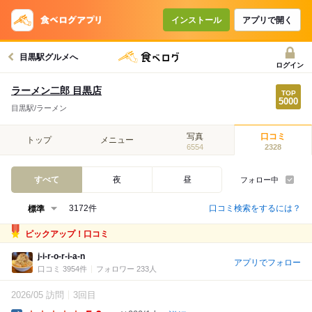
インストール
アプリで開く
目黒駅グルメへ
ログイン
ラーメン二郎 目黒店
目黒駅/ラーメン
写真
口コミ
トップ
メニュー
6554
2328
すべて
夜
昼
フォロー中
口コミ検索をするには？
3172件
ピックアップ！口コミ
j-i-r-o-r-i-a-n
アプリでフォロー
口コミ 3954件
フォロワー 233人
2026/05 訪問
3回目