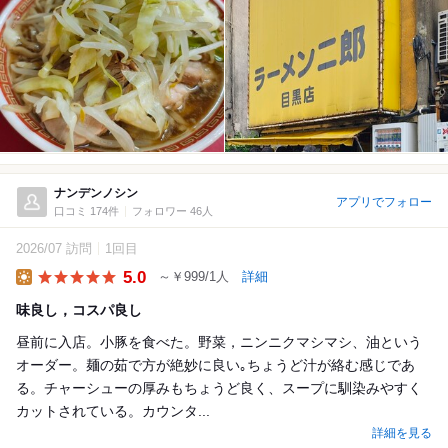
ナンデンノシン
アプリでフォロー
口コミ 174件
フォロワー 46人
2026/07 訪問
1回目
5.0
～￥999/1人
詳細
Lunch
味良し，コスパ良し
昼前に入店。小豚を食べた。野菜，ニンニクマシマシ、油という
オーダー。麺の茹で方が絶妙に良い｡ちょうど汁が絡む感じであ
る。チャーシューの厚みもちょうど良く、スープに馴染みやすく
カットされている。カウンタ...
詳細を見る