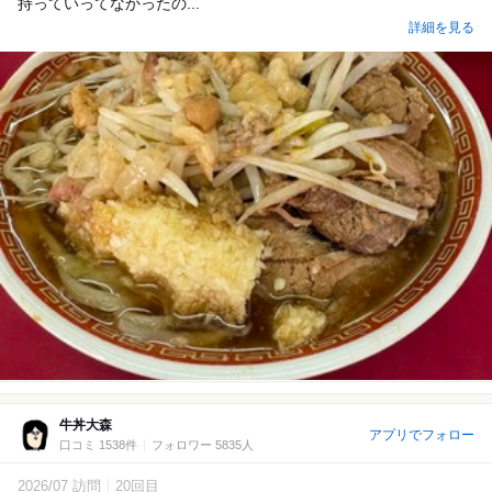
持っていってなかったの...
詳細を見る
牛丼大森
アプリでフォロー
口コミ 1538件
フォロワー 5835人
2026/07 訪問
20回目