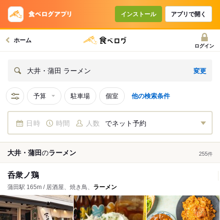
インストール
アプリで開く
ホーム
ログイン
変更
大井・蒲田 ラーメン
予算
駐車場
個室
他の検索条件
日時
時間
人数
でネット予約
大井・蒲田
の
ラーメン
255
件
呑衆ノ鶏
蒲田駅 165m / 居酒屋、焼き鳥、
ラーメン