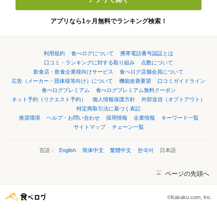
アプリなら1ヶ月無料でランキング検索！
利用規約
食べログについて
携帯電話番号認証とは
口コミ・ランキングに対する取り組み
点数について
飲食店・飲食企業様向けサービス
食べログ店舗会員について
広告（メーカー・団体様等向け）について
機能改善要望
口コミガイドライン
食べログプレミアム
食べログプレミアム無料クーポン
ネット予約（リクエスト予約）
個人情報保護方針
外部送信（オプトアウト）
特定商取引法に基づく表記
推奨環境
ヘルプ・お問い合わせ
採用情報
企業情報
キーワード一覧
サイトマップ
チェーン一覧
言語：
English
简体中文
繁體中文
한국어
日本語
ページの先頭へ
©Kakaku.com, Inc.