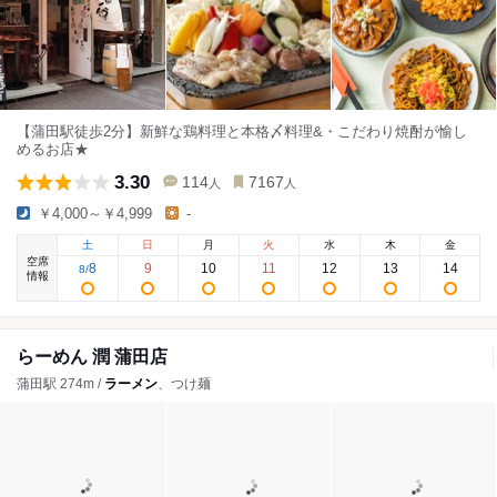
【蒲田駅徒歩2分】新鮮な鶏料理と本格〆料理&・こだわり焼酎が愉し
めるお店★
3.30
114
7167
人
人
￥4,000～￥4,999
-
土
日
月
火
水
木
金
空席
8
9
10
11
12
13
14
8
/
情報
らーめん 潤 蒲田店
蒲田駅 274m /
ラーメン
、つけ麺