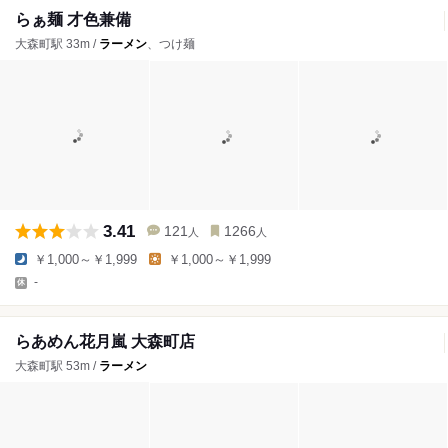
らぁ麺 才色兼備
大森町駅 33m /
ラーメン
、つけ麺
3.41
121
1266
人
人
￥1,000～￥1,999
￥1,000～￥1,999
-
らあめん花月嵐 大森町店
大森町駅 53m /
ラーメン