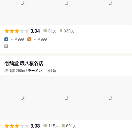
3.04
61
339
人
人
～￥999
～￥999
-
壱鵠堂 環八糀谷店
糀谷駅 298m /
ラーメン
、つけ麺
3.08
115
691
人
人