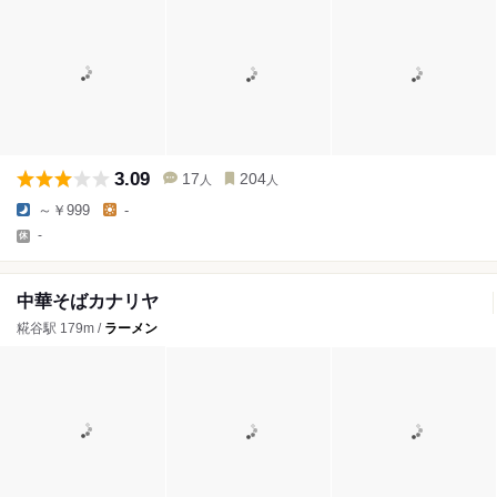
3.09
17
204
人
人
～￥999
-
-
中華そばカナリヤ
糀谷駅 179m /
ラーメン