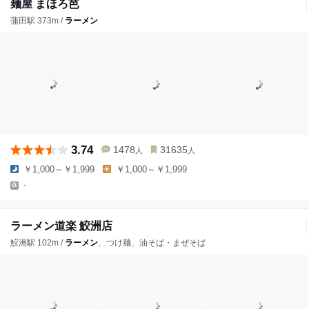
麺屋 まほろ芭
蒲田駅 373m /
ラーメン
3.74
1478
31635
人
人
￥1,000～￥1,999
￥1,000～￥1,999
-
ラーメン道楽 鮫洲店
鮫洲駅 102m /
ラーメン
、つけ麺、油そば・まぜそば