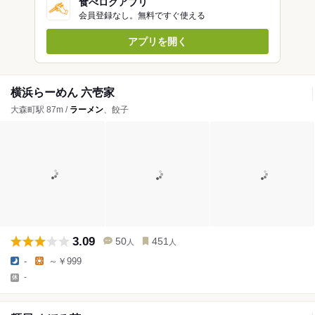
食べログアプリ
会員登録なし。無料ですぐ使える
アプリを開く
横浜らーめん 六壱家
大森町駅 87m /
ラーメン
、餃子
3.09
50
451
人
人
-
～￥999
-