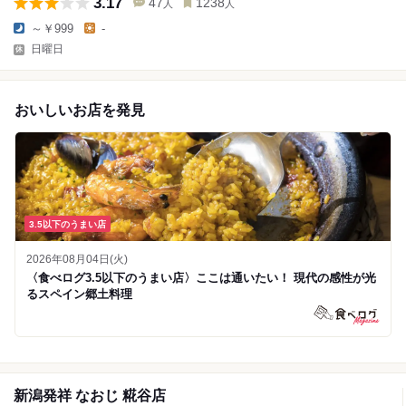
3.17
47
1238
人
人
～￥999
-
日曜日
おいしいお店を発見
3.5以下のうまい店
2026年08月04日(火)
〈食べログ3.5以下のうまい店〉ここは通いたい！ 現代の感性が光
るスペイン郷土料理
新潟発祥 なおじ 糀谷店