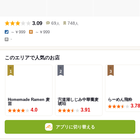
3.09
69
748
人
人
～￥999
～￥999
-
このエリアで人気のお店
1
2
3
Homemade Ramen 麦
宍道湖しじみ中華蕎麦
らーめん飛粋
苗
琥珀
3.7
4.0
3.91
アプリに切り替える