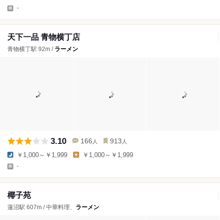
-
天下一品 青物横丁店
青物横丁駅 92m /
ラーメン
3.10
166
913
人
人
￥1,000～￥1,999
￥1,000～￥1,999
-
椰子苑
蓮沼駅 607m / 中華料理、
ラーメン