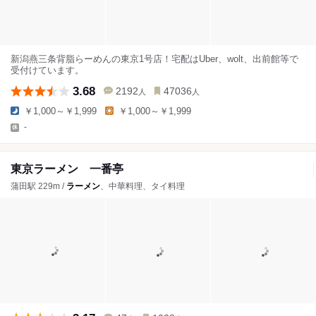
新潟燕三条背脂らーめんの東京1号店！宅配はUber、wolt、出前館等で
受付けています。
3.68
2192
47036
人
人
￥1,000～￥1,999
￥1,000～￥1,999
-
東京ラーメン 一番亭
蒲田駅 229m /
ラーメン
、中華料理、タイ料理