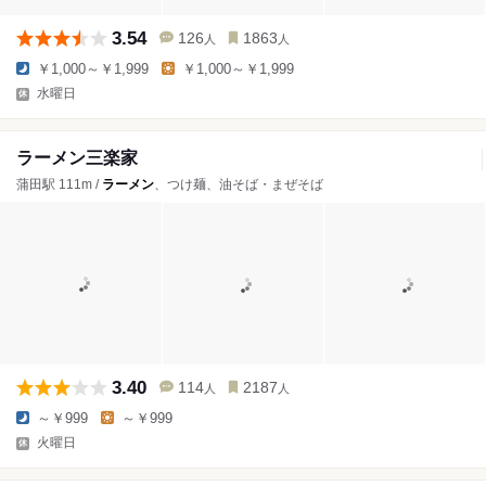
3.54
126
1863
人
人
￥1,000～￥1,999
￥1,000～￥1,999
水曜日
ラーメン三楽家
蒲田駅 111m /
ラーメン
、つけ麺、油そば・まぜそば
3.40
114
2187
人
人
～￥999
～￥999
火曜日