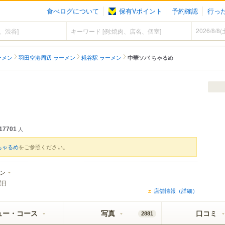
食べログについて
保有Vポイント
予約確認
行っ
ーメン
羽田空港周辺 ラーメン
糀谷駅 ラーメン
中華ソバ ちゃるめ
17701
人
ちゃるめ
をご参照ください。
ン
曜日
店舗情報（詳細）
ュー・コース
写真
口コミ
2881