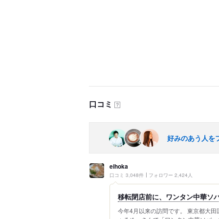
口コミ
？
好みのあう人を
eihoka
口コミ 3,048件
フォロワー 2,424人
移転閉店前に、ワンタン中華ソバ：
今年4月以来の訪問です。 東京都大田区