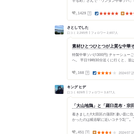
ゃるめ」さんで「ワンタン中華ソバ」を
？
1429
さとしでした
口コミ 2,295件
フォロワー 2,657人
素材ひとつひとつが上質な中華
特製中華ソバ(1300円) チャーシュー
へ。 平日19時30分近くに行くと、並
2024/07
？
168
キング ヒデ
口コミ 829件
フォロワー 3,677人
「大山地鶏」と「羅臼昆布・宗田節
着きました‼️大田区の蒲田❗️ 凄い昔
かったのは糀谷駅に近いコチラΣ(￣。￣ﾉ
2024/07
？
451