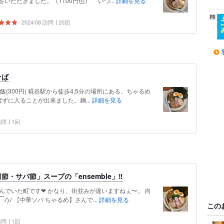
いただきました。（1100円也） いつ...
詳細を見る
2024/08 訪問
20回
そば
ご飯(300円) 糀谷駅から徒歩4,5分の場所にある、ちゃるめ
ばずに入ることが出来ました。麹...
詳細を見る
 訪問
1回
・サバ節」スープの「ensemble」‼️
に住んでいた町です❤︎ かなり、街並みが違いますねぇ〜。 向
)ﾉ 【中華ソバ ちゃるめ】さんで...
詳細を見る
この
 訪問
1回