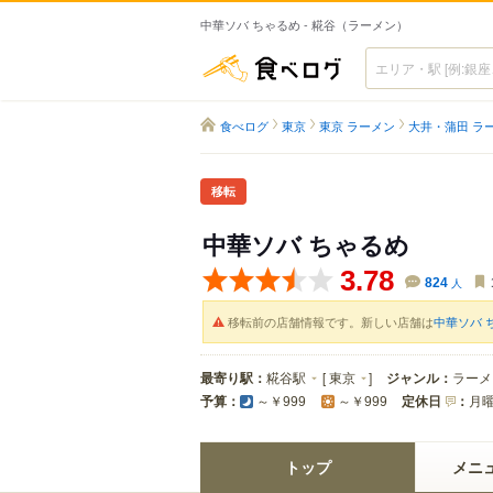
中華ソバ ちゃるめ - 糀谷（ラーメン）
食べログ
食べログ
東京
東京 ラーメン
大井・蒲田 ラ
移転
中華ソバ ちゃるめ
3.78
824
人
移転前の店舗情報です。新しい店舗は
中華ソバ 
最寄り駅：
糀谷駅
[
東京
]
ジャンル：
ラーメ
予算：
定休日
：
月
～￥999
～￥999
トップ
メニ