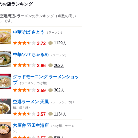
のお店ランキング
空港周辺×ラーメン
のランキング
（点数の高い
）
です。
中華そば さとう
（ラーメン）
3.72
1129
人
中華ソバ ちゃるめ
（ラーメン）
3.66
262
人
グッドモーニング ラーメンショッ
プ
（ラーメン、つけ麺）
3.59
362
人
空港ラーメン 天鳳
（ラーメン、つけ
麺、担々麺）
3.57
1134
人
六厘舎 羽田空港店
（つけ麺、ラーメ
ン）
675