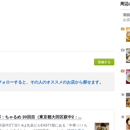
周辺
羽田
お店
1
2
投稿する
3
フォローすると、その人のオススメのお店から探せます。
4
ちゃるめ 20回目（東京都大田区萩中2：...
5
萩中2丁目1-4は丸栄ビルEAST1階にある「中華ソバ ち