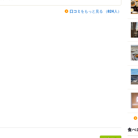
口コミ
をもっと見る （
824
人）
食べ