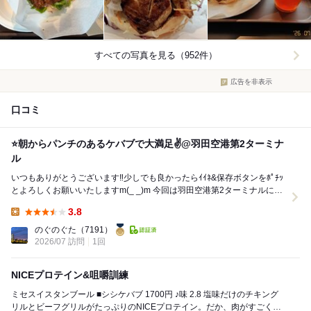
すべての写真を見る（952件）
広告を非表示
口コミ
⭐️朝からパンチのあるケバブで大満足✌️@羽田空港第2ターミナ
ル
いつもありがとうございます‼️少しでも良かったらｲｲﾈ&保存ボタンをﾎﾟﾁｯ
とよろしくお願いいたしますm(_ _)m 今回は羽田空港第2ターミナルにて
フライト前の朝ごはん...
3.8
Lunch:
のぐのぐた
（7191）
2026/07 訪問
1回
NICEプロテイン&咀嚼訓練
ミセスイスタンブール ■シシケバブ 1700円 ♪味 2.8 塩味だけのチキング
リルとビーフグリルがたっぷりのNICEプロテイン。だか、肉がすごく硬