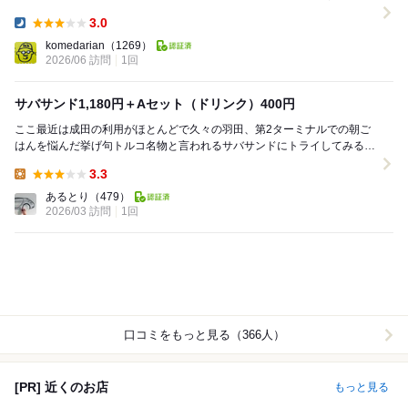
いので顎を鍛える咀嚼訓...
3.0
Dinner:
komedarian
（1269）
2026/06 訪問
1回
サバサンド1,180円＋Aセット（ドリンク）400円
ここ最近は成田の利用がほとんどで久々の羽田、第2ターミナルでの朝ご
はんを悩んだ挙げ句トルコ名物と言われるサバサンドにトライしてみるこ
とに、8時50分ごろ、フードコート中心部にも若干...
3.3
Lunch:
あるとり
（479）
2026/03 訪問
1回
口コミをもっと見る（366人）
[PR] 近くのお店
もっと見る