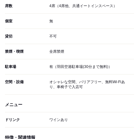
席数
4席（4席他、共通イートインスペース）
個室
無
貸切
不可
禁煙・喫煙
全席禁煙
駐車場
有（羽田空港駐車場(30分まで無料)）
空間・設備
オシャレな空間、バリアフリー、無料Wi-Fiあ
り、車椅子で入店可
メニュー
ドリンク
ワインあり
特徴・関連情報