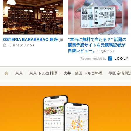
OSTERIA BARABABAO 銀座
"本当に無料で当たる？" 話題の
(銀
競馬予想サイトを元競馬記者が
座一丁目/イタリアン)
自腹レビュー。
PR(ルーツ)
Recommended by
東京
東京 トルコ料理
大井・蒲田 トルコ料理
羽田空港周辺