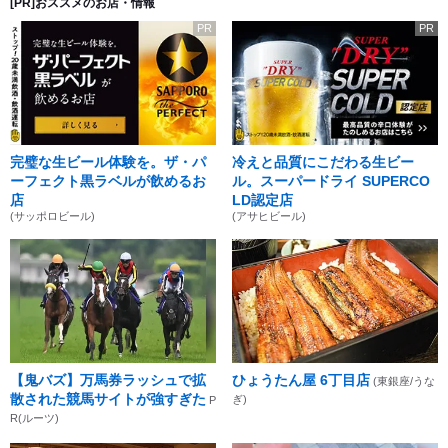
[PR]おススメのお店・情報
PR
PR
完璧な生ビール体験を。ザ・パ
冷えと品質にこだわる生ビー
ーフェクト黒ラベルが飲めるお
ル。スーパードライ SUPERCO
店
LD認定店
(サッポロビール)
(アサヒビール)
【鬼バズ】万馬券ラッシュで拡
ひょうたん屋 6丁目店
(東銀座/うな
散された競馬サイトが強すぎた
ぎ)
P
R(ルーツ)