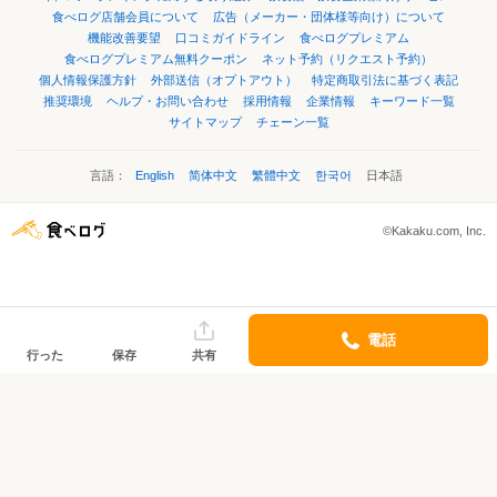
食べログ店舗会員について
広告（メーカー・団体様等向け）について
機能改善要望
口コミガイドライン
食べログプレミアム
食べログプレミアム無料クーポン
ネット予約（リクエスト予約）
個人情報保護方針
外部送信（オプトアウト）
特定商取引法に基づく表記
推奨環境
ヘルプ・お問い合わせ
採用情報
企業情報
キーワード一覧
サイトマップ
チェーン一覧
言語：
English
简体中文
繁體中文
한국어
日本語
©Kakaku.com, Inc.
電話
行った
保存
共有