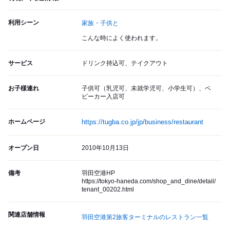
利用シーン
家族・子供と
こんな時によく使われます。
サービス
ドリンク持込可、テイクアウト
お子様連れ
子供可（乳児可、未就学児可、小学生可）、ベ
ビーカー入店可
ホームページ
https://tugba.co.jp/jp/business/restaurant
オープン日
2010年10月13日
備考
羽田空港HP
https://tokyo-haneda.com/shop_and_dine/detail/
tenant_00202.html
関連店舗情報
羽田空港第2旅客ターミナルのレストラン一覧