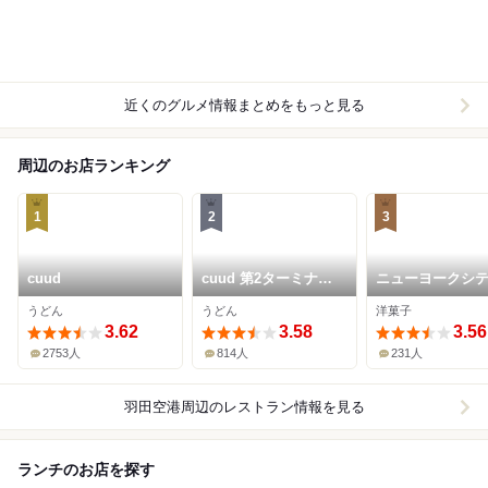
近くのグルメ情報まとめをもっと見る
周辺のお店ランキング
1
2
3
cuud
cuud 第2ターミナル
ニューヨークシ
店
ンド 羽田空港第
うどん
うどん
洋菓子
ミナルビル
3.62
3.58
3.56
2753人
814人
231人
羽田空港周辺
のレストラン情報を見る
ランチのお店を探す