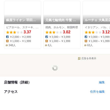
銀座ライオン 羽田空
元氣七輪焼肉 牛繁 糀
ルーチェ 大鳥居
港店
谷店
ビアホール、ステーキ、ビアバー
焼肉、ホルモン、韓国料理
3.37
3.02
3.12
￥2,000～￥2,999
￥3,000～￥3,999
￥3,000～￥3,999
Dinner:
Dinner:
Dinner:
￥1,000～￥1,999
￥1,000～￥1,999
￥1,000～￥1,999
Lunch:
Lunch:
Lunch:
348人
8人
63人
広告を非表示
店舗情報（詳細）
編集
アクセス
住所を編集