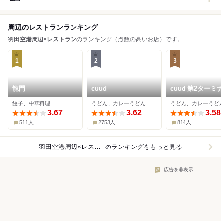
周辺のレストランランキング
羽田空港周辺
×
レストラン
のランキング（点数の高いお店）です。
1
2
3
龍門
cuud
cuud 第2ターミ
店
餃子、中華料理
うどん、カレーうどん
うどん、カレーうど
3.67
3.62
3.58
511人
2753人
814人
羽田空港周辺×レストラン
のランキングをもっと見る
広告を非表示