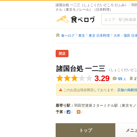
諸国台処 一二三（しょこくだいどころ ひふみ） - 
ナル（東京モノレール）（日本料理）
食べログ
食べログ
東京
東京 日本料理
大井・蒲田 日
閉店
諸国台処 一二三
（しょこくだいどこ
3.29
55
人
2
このお店は現在閉店しております。
店舗の掲載
最寄り駅：
羽田空港第２ターミナル駅（東京モノ
予算：
-
-
トップ
メニ