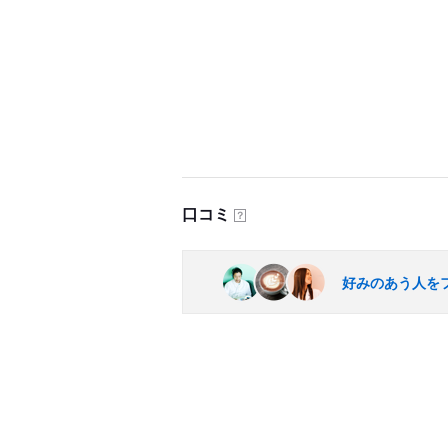
口コミ
？
好みのあう人を