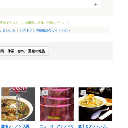
事ができます！この機会に是非ご登録ください！
い合わせる
レストラン情報編集のガイドライン
閉店・休業・移転・重複の報告
4
5
3
空港ラーメン 天鳳
ニューヨークシティサ
餃子とタンメン 天