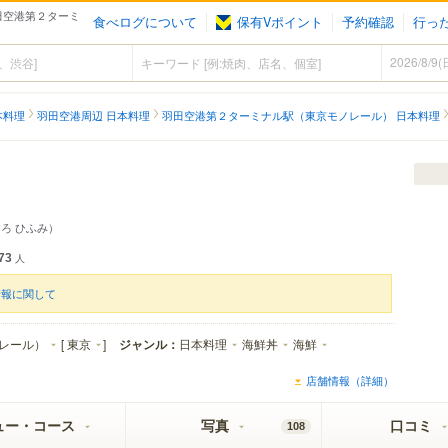
羽田空港第２ターミ
食べログについて
保有Vポイント
予約確認
行っ
本料理
羽田空港周辺 日本料理
羽田空港第２ターミナル駅（東京モノレール） 日本料理
ろ ひふみ）
73
人
情報に関して
レール）
[
東京
]
ジャンル：
日本料理
海鮮丼
海鮮
店舗情報（詳細）
ュー・コース
写真
口コミ
108