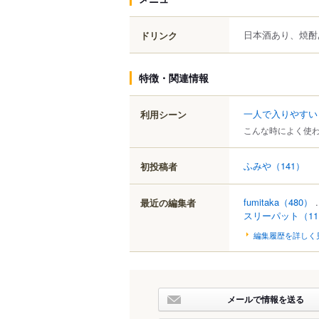
日本酒あり、焼酎
ドリンク
特徴・関連情報
一人で入りやすい
利用シーン
こんな時によく使
ふみや
（141）
初投稿者
fumitaka
（480）
.
最近の編集者
スリーパット
（11
編集履歴を詳しく
メールで情報を送る