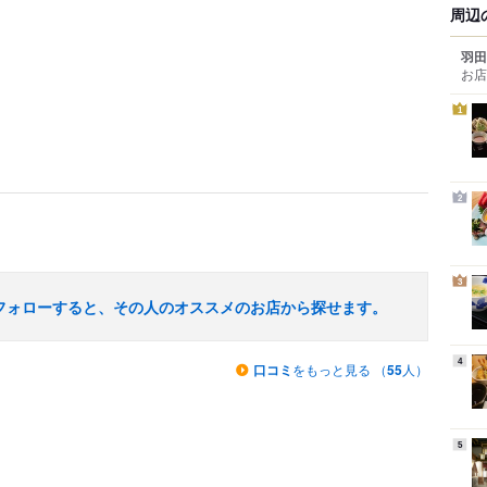
周辺
羽田
お店
1
2
3
フォローすると、その人のオススメのお店から探せます。
4
口コミ
をもっと見る （
55
人）
5