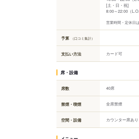
[土・日・祝]
8:00～22:00（L.O
営業時間・定休日
予算
（口コミ集計）
カード可
支払い方法
席・設備
40席
席数
全席禁煙
禁煙・喫煙
カウンター席あり
空間・設備
メニュー