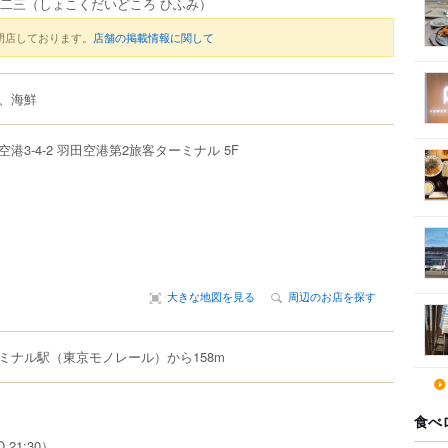
一二三
（しょこくだいどころ ひふみ）
閉店しております。
店舗の掲載情報に関して
、海鮮
空港
3-4-2
羽田空港第2旅客ターミナル
5F
大きな地図を見る
周辺のお店を探す
ミナル駅（東京モノレール）から158m
食べ
O.21:30）