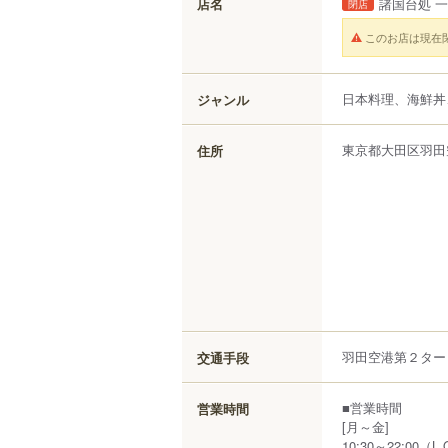
店名
諸国台処 
閉店
このお店は現在
日本料理、海鮮丼
ジャンル
東京都
大田区
羽田
住所
羽田空港第２ター
交通手段
■営業時間
営業時間
[月～金]
10:30～22:00（L.