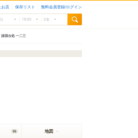
たお店
保存リスト
無料会員登録/ログイン
諸国台処 一二三
地図
55