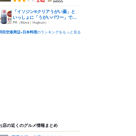
3.42
226
人
「イソジン®クリアうがい薬」と
いっしょに「うがいパワー」で
一...
PR（iNova｜Hugkum）
羽田空港周辺×日本料理
のランキングをもっと見る
お店の近くのグルメ情報まとめ