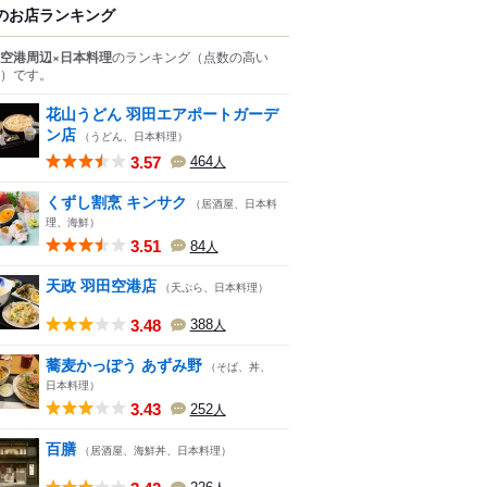
のお店ランキング
空港周辺×日本料理
のランキング
（点数の高い
）
です。
花山うどん 羽田エアポートガーデ
ン店
（うどん、日本料理）
3.57
464
人
くずし割烹 キンサク
（居酒屋、日本料
理、海鮮）
3.51
84
人
天政 羽田空港店
（天ぷら、日本料理）
3.48
388
人
蕎麦かっぽう あずみ野
（そば、丼、
日本料理）
3.43
252
人
百膳
（居酒屋、海鮮丼、日本料理）