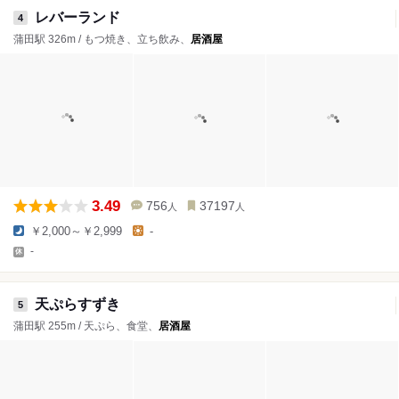
レバーランド
4
蒲田駅 326m / もつ焼き、立ち飲み、
居酒屋
3.49
756
37197
人
人
￥2,000～￥2,999
-
-
天ぷらすずき
5
蒲田駅 255m / 天ぷら、食堂、
居酒屋