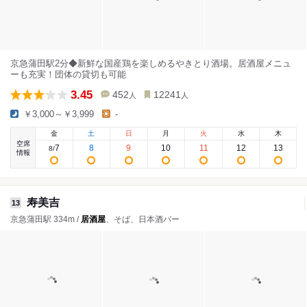
京急蒲田駅2分◆新鮮な国産鶏を楽しめるやきとり酒場。居酒屋メニュ
ーも充実！団体の貸切も可能
3.45
452
12241
人
人
￥3,000～￥3,999
-
金
土
日
月
火
水
木
空席
7
8
9
10
11
12
13
8
/
情報
寿美吉
13
京急蒲田駅 334m /
居酒屋
、そば、日本酒バー