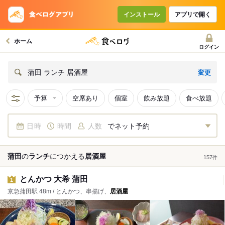
インストール
アプリで開く
ホーム
ログイン
変更
蒲田 ランチ 居酒屋
予算
空席あり
個室
飲み放題
食べ放題
日時
時間
人数
でネット予約
蒲田
の
ランチ
につかえる
居酒屋
157
件
とんかつ 大希 蒲田
1
京急蒲田駅 48m / とんかつ、串揚げ、
居酒屋