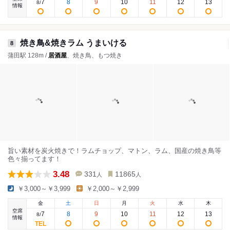
7
8
9
10
11
12
13
8
/
情報
焼き鳥&焼きラム うまいける
8
蒲田駅 128m /
居酒屋
、焼き鳥、もつ焼き
旨い素材を炭火焼きで！ラムチョップ、マトン、ラム、国産の焼き鳥等
色々揃ってます！
3.48
331
11865
人
人
￥3,000～￥3,999
￥2,000～￥2,999
金
土
日
月
火
水
木
空席
7
8
9
10
11
12
13
8
/
情報