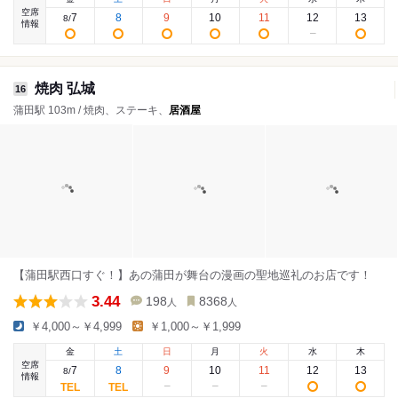
空席
7
8
9
10
11
12
13
8
/
情報
焼肉 弘城
16
蒲田駅 103m / 焼肉、ステーキ、
居酒屋
【蒲田駅西口すぐ！】あの蒲田が舞台の漫画の聖地巡礼のお店です！
3.44
198
8368
人
人
￥4,000～￥4,999
￥1,000～￥1,999
金
土
日
月
火
水
木
空席
7
8
9
10
11
12
13
8
/
情報