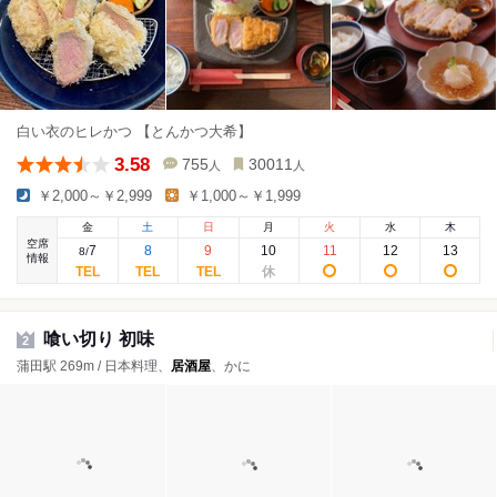
白い衣のヒレかつ 【とんかつ大希】
3.58
755
30011
人
人
￥2,000～￥2,999
￥1,000～￥1,999
金
土
日
月
火
水
木
空席
7
8
9
10
11
12
13
8
/
情報
喰い切り 初味
2
蒲田駅 269m / 日本料理、
居酒屋
、かに