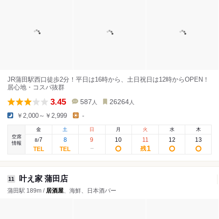
JR蒲田駅西口徒歩2分！平日は16時から、土日祝日は12時からOPEN！
居心地・コスパ抜群
3.45
587
26264
人
人
￥2,000～￥2,999
-
金
土
日
月
火
水
木
空席
7
8
9
10
11
12
13
8
/
情報
1
残
叶え家 蒲田店
11
蒲田駅 189m /
居酒屋
、海鮮、日本酒バー