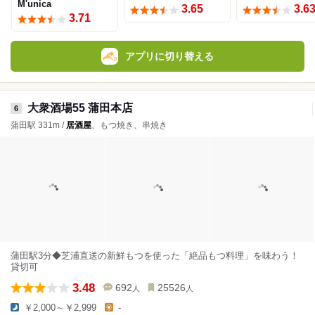
M'unica
3.65
3.6
3.71
アプリに切り替える
大衆酒場55 蒲田本店
6
蒲田駅 331m /
居酒屋
、もつ焼き、串焼き
蒲田駅3分◆芝浦直送の新鮮もつを使った「絶品もつ料理」を味わう！
貸切可
3.48
692
25526
人
人
￥2,000～￥2,999
-