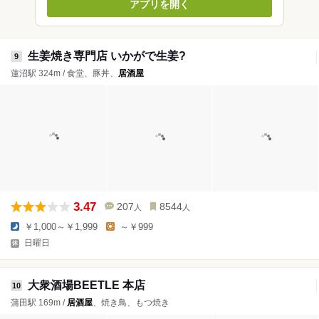
アプリを開く
生姜焼き専門店 いかがで生姜?
9
蓮沼駅 324m / 食堂、豚丼、
居酒屋
3.47
207
8544
人
人
￥1,000～￥1,999
～￥999
日曜日
大衆酒場BEETLE 本店
10
蒲田駅 169m /
居酒屋
、焼き鳥、もつ焼き