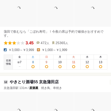
蒲田で飲むなら「こぼれ寿司」！今夜の席は予約で確保がおすすめで
す。
3.45
472
25365
人
人
￥3,000～￥3,999
￥1,000～￥1,999
金
土
日
月
火
水
木
空席
7
8
9
10
11
12
13
8
/
情報
やきとり酒場55 京急蒲田店
12
京急蒲田駅 131m /
居酒屋
、焼き鳥、串焼き