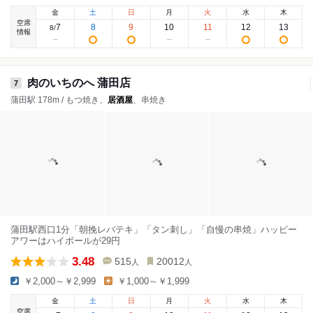
金
土
日
月
火
水
木
空席
7
8
9
10
11
12
13
8
/
情報
肉のいちのへ 蒲田店
7
蒲田駅 178m / もつ焼き、
居酒屋
、串焼き
蒲田駅西口1分「朝挽レバテキ」「タン刺し」「自慢の串焼」ハッピー
アワーはハイボールが29円
3.48
515
20012
人
人
￥2,000～￥2,999
￥1,000～￥1,999
金
土
日
月
火
水
木
空席