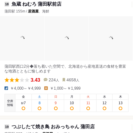
魚蔵 ねむろ 蒲田駅前店
18
蒲田駅 155m /
居酒屋
、海鮮
蒲田駅西口2分◆落ち着いた空間で、北海道から産地直送の食材を豊富
な地酒とともに愉しめます
3.43
224
4658
人
人
￥4,000～￥4,999
￥1,000～￥1,999
金
土
日
月
火
水
木
空席
7
8
9
10
11
12
13
8
/
情報
つぶしたて焼き鳥 おみっちゃん 蒲田店
19