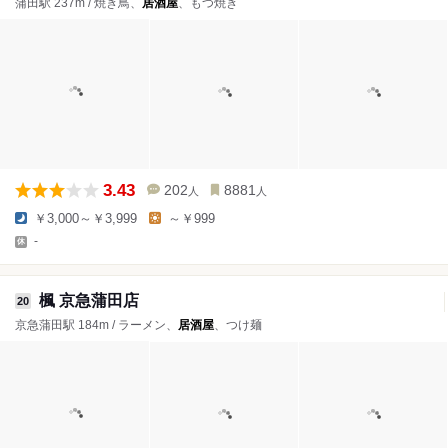
蒲田駅 237m / 焼き鳥、
居酒屋
、もつ焼き
3.43
202
8881
人
人
￥3,000～￥3,999
～￥999
-
楓 京急蒲田店
20
京急蒲田駅 184m / ラーメン、
居酒屋
、つけ麺