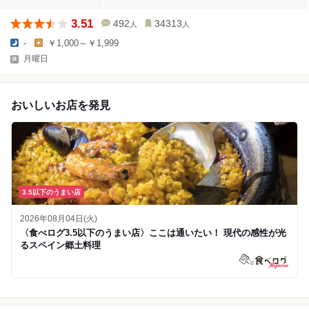
3.51
492
34313
人
人
-
￥1,000～￥1,999
月曜日
おいしいお店を発見
3.5以下のうまい店
2026年08月04日(火)
〈食べログ3.5以下のうまい店〉ここは通いたい！ 現代の感性が光
るスペイン郷土料理