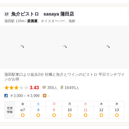
魚介ビストロ sasaya 蒲田店
17
蒲田駅 135m /
居酒屋
、オイスターバー、海鮮
蒲田駅東口より徒歩2分 牡蠣と魚介とワインのビストロ 平日ランチワイ
ンがお得
3.43
355
16491
人
人
￥3,000～￥3,999
-
金
土
日
月
火
水
木
空席
7
8
9
10
11
12
13
8
/
情報