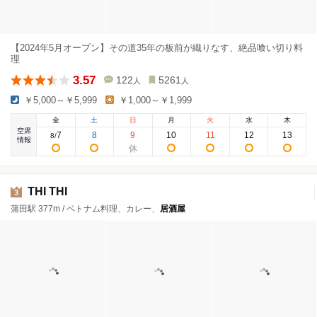
【2024年5月オープン】その道35年の板前が織りなす、絶品喰い切り料
理
3.57
122
5261
人
人
￥5,000～￥5,999
￥1,000～￥1,999
金
土
日
月
火
水
木
空席
7
8
9
10
11
12
13
8
/
情報
THI THI
3
蒲田駅 377m / ベトナム料理、カレー、
居酒屋