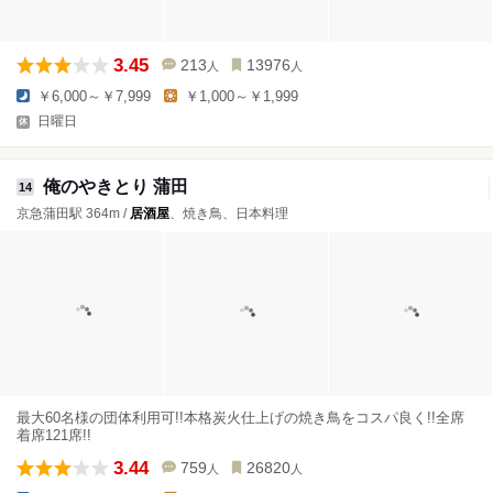
3.45
213
13976
人
人
￥6,000～￥7,999
￥1,000～￥1,999
日曜日
俺のやきとり 蒲田
14
京急蒲田駅 364m /
居酒屋
、焼き鳥、日本料理
最大60名様の団体利用可!!本格炭火仕上げの焼き鳥をコスパ良く!!全席
着席121席!!
3.44
759
26820
人
人