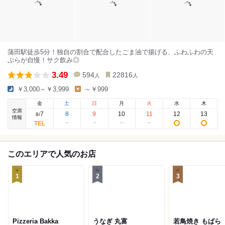
蒲田駅徒歩5分！独自の割合で配合したごま油で揚げる、ふわふわの天
ぷらが自慢！サク飲み◎
3.49
594
22816
人
人
￥3,000～￥3,999
～￥999
金
土
日
月
火
水
木
空席
7
8
9
10
11
12
13
8
/
情報
このエリアで人気のお店
1
2
3
Pizzeria Bakka
うなぎ 丸富
若鳥焼き もばら