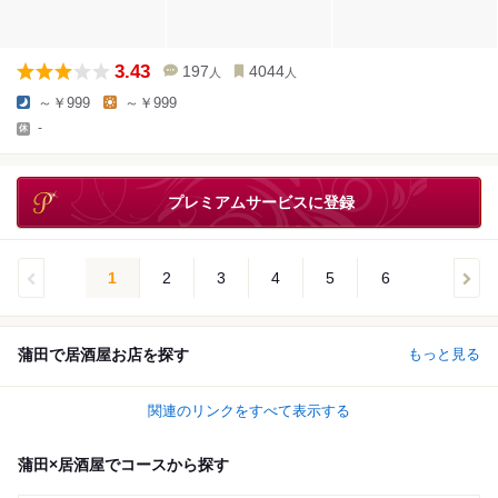
3.43
197
4044
人
人
～￥999
～￥999
-
プレミアムサービスに登録
1
2
3
4
5
6
蒲田で居酒屋お店を探す
もっと見る
関連のリンクをすべて表示する
蒲田×居酒屋でコースから探す