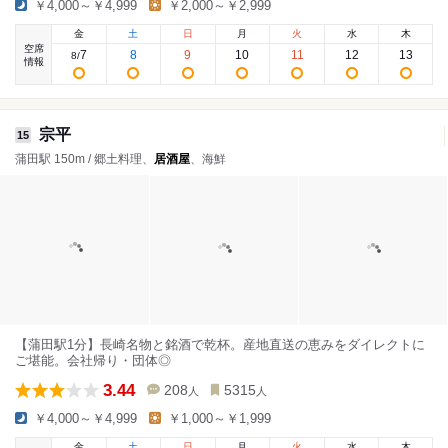
￥4,000～￥4,999
￥2,000～￥2,999
金
土
日
月
火
水
木
空席
7
8
9
10
11
12
13
8
/
情報
宗平
15
蒲田駅 150m / 郷土料理、
居酒屋
、海鮮
【蒲田駅1分】長崎名物と銘酒で乾杯。産地直送の恵みをダイレクトに
ご堪能。会社帰り・団体◎
3.44
208
5315
人
人
￥4,000～￥4,999
￥1,000～￥1,999
金
土
日
月
火
水
木