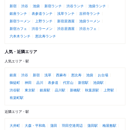
新宿
渋谷
池袋
新宿ランチ
渋谷ランチ
池袋ランチ
銀座ランチ
表参道ランチ
浅草ランチ
吉祥寺ランチ
新宿ラーメン
上野ランチ
新宿居酒屋
池袋ラーメン
新宿カフェ
渋谷ラーメン
渋谷居酒屋
渋谷カフェ
六本木ランチ
恵比寿ランチ
人気・近隣エリア
人気エリア・駅
銀座
渋谷
新宿
浅草
西麻布
恵比寿
池袋
お台場
御徒町
神田
品川
表参道
代官山
新宿駅
池袋駅
渋谷駅
東京駅
銀座駅
品川駅
新橋駅
秋葉原駅
上野駅
有楽町駅
近隣エリア・駅
大井町
大森・平和島
蒲田
羽田空港周辺
蒲田駅
梅屋敷駅