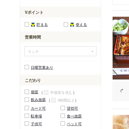
Vポイント
貯まる
使える
営業時間
日曜営業あり
こだわり
個室
半個室を含む
飲み放題
3時間以上
カード可
貸切可
駐車場
食べ放題
子供可
ペット可