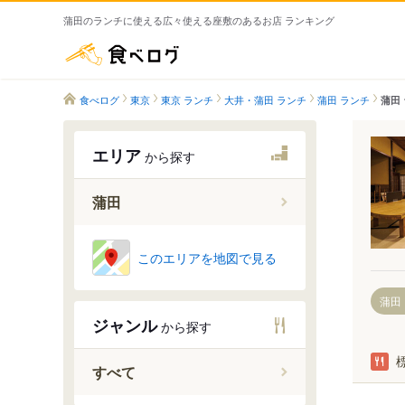
蒲田のランチに使える広々使える座敷のあるお店 ランキング
食べログ
食べログ
東京
東京 ランチ
大井・蒲田 ランチ
蒲田 ランチ
蒲田
エリア
から探す
蒲田
蒲田駅
このエリアを地図で見る
梅屋敷駅
蒲田
京急蒲田
ジャンル
から探す
雑色駅
六郷土手
すべて