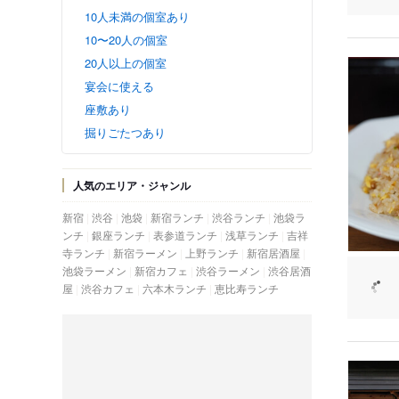
10人未満の個室あり
10〜20人の個室
20人以上の個室
宴会に使える
座敷あり
掘りごたつあり
人気のエリア・ジャンル
新宿
渋谷
池袋
新宿ランチ
渋谷ランチ
池袋ラ
ンチ
銀座ランチ
表参道ランチ
浅草ランチ
吉祥
寺ランチ
新宿ラーメン
上野ランチ
新宿居酒屋
池袋ラーメン
新宿カフェ
渋谷ラーメン
渋谷居酒
屋
渋谷カフェ
六本木ランチ
恵比寿ランチ