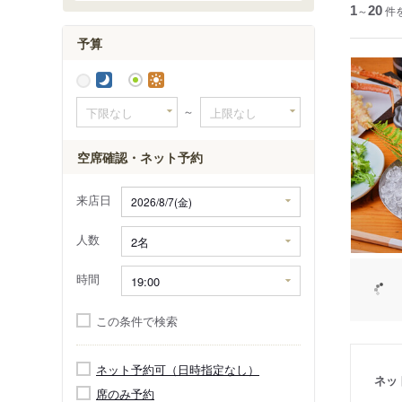
1
～
20
件
予算
～
空席確認・ネット予約
来店日
人数
時間
この条件で検索
ネット予約可（日時指定なし）
ネッ
席のみ予約