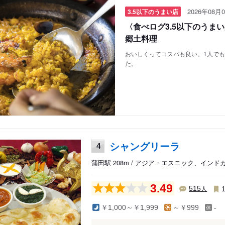
2026年08月0
3.5以下のうまい店
〈食べログ3.5以下のうま
郷土料理
おいしくってコスパも良い。1人で
た。
シャングリーラ
4
蒲田駅 208m / アジア・エスニック、イン
3.49
人
515
-
￥1,000～￥1,999
～￥999