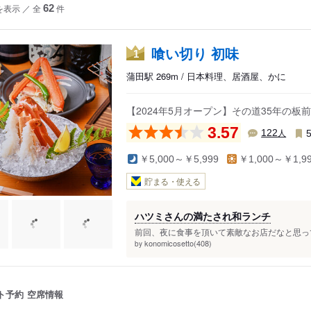
を表示
／
全
62
件
喰い切り 初味
1
蒲田駅 269m / 日本料理、居酒屋、かに
【2024年5月オープン】その道35年の
3.57
人
122
￥5,000～￥5,999
￥1,000～￥1,9
貯まる・使える
ハツミさんの満たされ和ランチ
前回、夜に食事を頂いて素敵なお店だなと思ってい
konomicosetto(408)
by
ト予約
空席情報