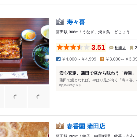
寿々喜
2
蒲田駅 306m / うなぎ、焼き鳥、どじょう
3.51
人
668
￥4,000～￥4,999
￥3,000～￥3,9
安心安定、蒲田で昼から味わう「赤重」
蒲田で鰻となれば、やはり足が向く「寿々喜」へ
jinkles(169)
by
春香園 蒲田店
3
蒲田駅 263m / 餃子、中華料理、飲茶・点心