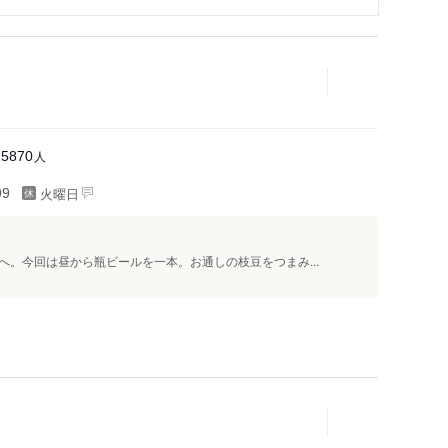
人
25870
火曜日
99
。今回は昼から瓶ビールを一本。お通しの枝豆をつまみ...