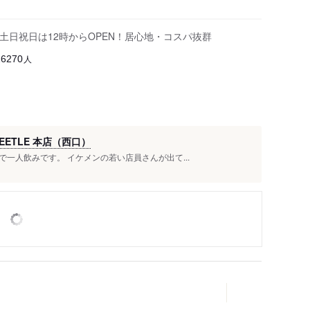
、土日祝日は12時からOPEN！居心地・コスパ抜群
人
26270
ETLE 本店（西口）
一人飲みです。 イケメンの若い店員さんが出て...