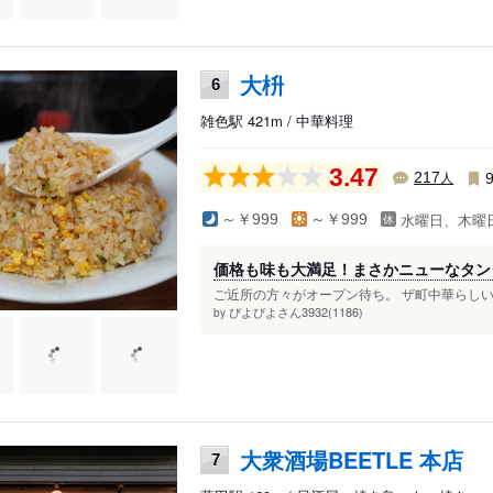
大枡
6
雑色駅 421m / 中華料理
3.47
人
217
水曜日、木曜
～￥999
～￥999
価格も味も大満足！まさかニューなタン
ご近所の方々がオープン待ち。 ザ町中華らしい
ぴよぴよさん3932(1186)
by
大衆酒場BEETLE 本店
7