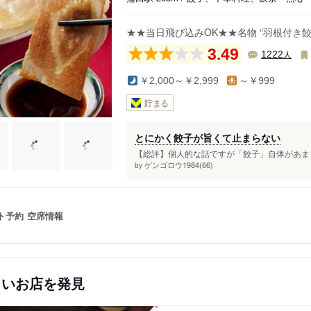
★★当日飛び込みOK★★名物 “羽根付き餃
3.49
人
1222
￥2,000～￥2,999
～￥999
貯まる
とにかく餃子が旨くて止まらない
【総評】個人的な話ですが「餃子」自体があまり
ゲンゴロウ1984(66)
by
ト予約
空席情報
しいお店を発見