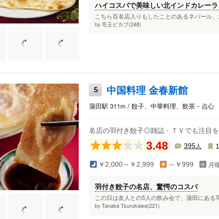
ハイコスパで美味しい北インドカレーラ
こちら百名店入りもしたことのあるネパール、北
毛玉ピカブ(248)
by
中国料理 金春新館
5
蒲田駅 311m / 餃子、中華料理、飲茶・点心
名店の羽付き餃子◎雑誌・ＴＶでも注目を
3.48
人
395
月
￥2,000～￥2,999
～￥999
羽付き餃子の名店、驚愕のコスパ
この日は友人との5人の飲み会で、蒲田にある羽
Tanaka Tsurukawa(221)
by