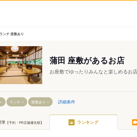
 ランチ 座敷あり
蒲田 座敷があるお店
お座敷でゆったりみんなと楽しめるお
詳細条件
ランチ
座敷あり
駅
駅
標準
ランキング
【予約・PR店舗優先順】