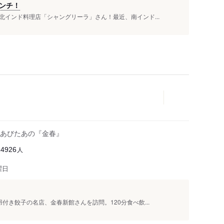
ンチ！
インド料理店「シャングリーラ」さん！最近、南インド...
あびたあの『金春』
人
14926
曜日
付き餃子の名店、金春新館さんを訪問。120分食べ飲...