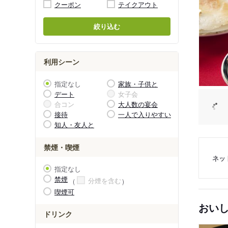
クーポン
テイクアウト
絞り込む
利用シーン
指定なし
家族・子供と
デート
女子会
合コン
大人数の宴会
接待
一人で入りやすい
知人・友人と
禁煙・喫煙
ネッ
指定なし
禁煙
分煙を含む
喫煙可
おい
ドリンク