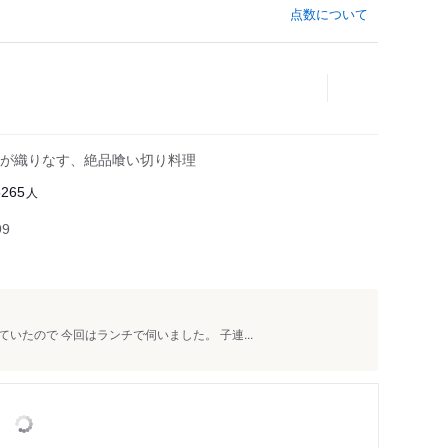
点数について
板前が織りなす、絶品喰い切り料理
人
5265
99
たので 今回はランチで伺いました。 子連...