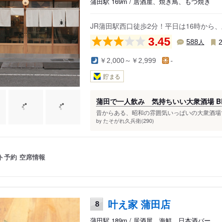
蒲田駅 169m / 居酒屋、焼き鳥、もつ焼き
JR蒲田駅西口徒歩2分！平日は16時から
3.45
人
588
￥2,000～￥2,999
-
貯まる
蒲田で一人飲み 気持ちいい大衆酒場 BE
昔からある、昭和の雰囲気いっぱいの大衆酒場で
たそがれ久兵衛(290)
by
ト予約
空席情報
叶え家 蒲田店
8
蒲田駅 189m / 居酒屋、海鮮、日本酒バー