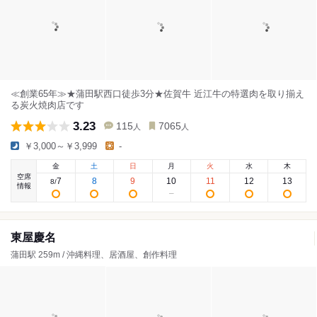
≪創業65年≫★蒲田駅西口徒歩3分★佐賀牛 近江牛の特選肉を取り揃え
る炭火焼肉店です
3.23
115
7065
人
人
￥3,000～￥3,999
-
金
土
日
月
火
水
木
空席
7
8
9
10
11
12
13
8
/
情報
東屋慶名
蒲田駅 259m / 沖縄料理、居酒屋、創作料理