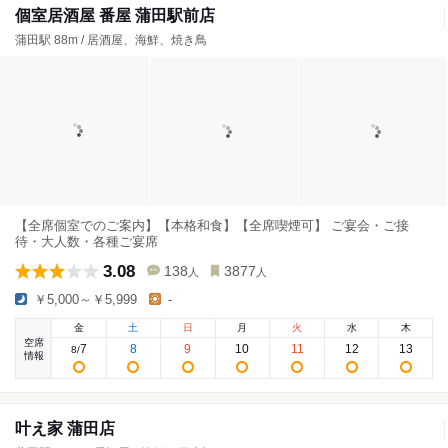
個室居酒屋 番屋 蒲田駅前店
蒲田駅 88m / 居酒屋、海鮮、焼き鳥
【全席個室でのご案内】【本格和食】【全席喫煙可】 ご宴会・ご接
待・大人数・各種ご宴席
3.08
138
3877
人
人
￥5,000～￥5,999
-
金
土
日
月
火
水
木
空席
7
8
9
10
11
12
13
8
/
情報
叶え家 蒲田店