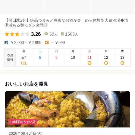
【蒲田駅2分】絶品つまみと豊富なお酒が楽しめる体験型大衆酒場◆清
潔感ある和モダン空間◎
3.26
69
1563
人
人
￥2,000～￥2,999
～￥999
金
土
日
月
火
水
木
空席
7
8
9
10
11
12
13
8
/
情報
おいしいお店を発見
3.5以下のうまい店
2026年08月04日(火)