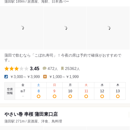
蒲田駅 189m / 居酒屋、海鮮、日本酒バー
蒲田で飲むなら「こぼれ寿司」！今夜の席は予約で確保がおすすめで
す。
3.45
472
25362
人
人
￥3,000～￥3,999
￥1,000～￥1,999
金
土
日
月
火
水
木
空席
7
8
9
10
11
12
13
8
/
情報
やさい巻 串桜 蒲田東口店
蒲田駅 271m / 居酒屋、洋食、鳥料理