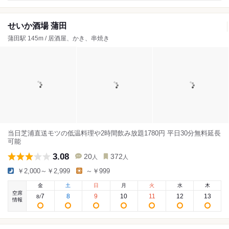
せいか酒場 蒲田
蒲田駅 145m / 居酒屋、かき、串焼き
当日芝浦直送モツの低温料理や2時間飲み放題1780円 平日30分無料延長
可能
3.08
20
372
人
人
￥2,000～￥2,999
～￥999
金
土
日
月
火
水
木
空席
7
8
9
10
11
12
13
8
/
情報