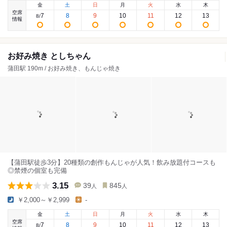
金
土
日
月
火
水
木
空席
7
8
9
10
11
12
13
8
/
情報
お好み焼き としちゃん
蒲田駅 190m / お好み焼き、もんじゃ焼き
【蒲田駅徒歩3分】20種類の創作もんじゃが人気！飲み放題付コースも
◎禁煙の個室も完備
3.15
39
845
人
人
￥2,000～￥2,999
-
金
土
日
月
火
水
木
空席
7
8
9
10
11
12
13
8
/