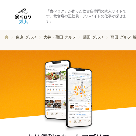
「食べログ」が作った飲食店専門の求人サイトで
す。飲食店の正社員・アルバイトの仕事が探せま
す。
東京 グルメ
大井・蒲田 グルメ
蒲田 グルメ
蒲田 グルメ 