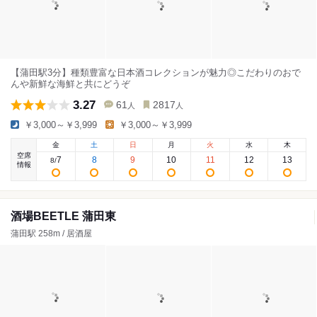
【蒲田駅3分】種類豊富な日本酒コレクションが魅力◎こだわりのおで
んや新鮮な海鮮と共にどうぞ
3.27
61
2817
人
人
￥3,000～￥3,999
￥3,000～￥3,999
金
土
日
月
火
水
木
空席
7
8
9
10
11
12
13
8
/
情報
酒場BEETLE 蒲田東
蒲田駅 258m / 居酒屋