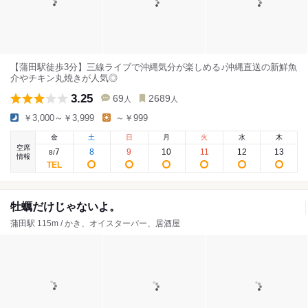
【蒲田駅徒歩3分】三線ライブで沖縄気分が楽しめる♪沖縄直送の新鮮魚
介やチキン丸焼きが人気◎
3.25
69
2689
人
人
￥3,000～￥3,999
～￥999
金
土
日
月
火
水
木
空席
7
8
9
10
11
12
13
8
/
情報
牡蠣だけじゃないよ。
蒲田駅 115m / かき、オイスターバー、居酒屋