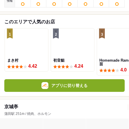
情報
このエリアで人気のお店
1
2
3
まき村
初音鮨
Homemade Ram
苗
4.42
4.24
4.0
アプリに切り替える
京城亭
蒲田駅 251m / 焼肉、ホルモン