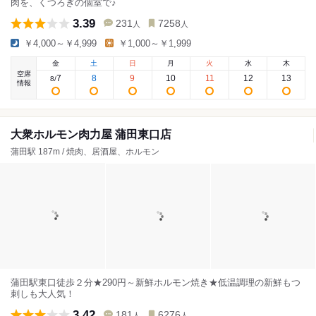
肉を、くつろぎの個室で♪
3.39
231
7258
人
人
￥4,000～￥4,999
￥1,000～￥1,999
金
土
日
月
火
水
木
空席
7
8
9
10
11
12
13
8
/
情報
大衆ホルモン肉力屋 蒲田東口店
蒲田駅 187m / 焼肉、居酒屋、ホルモン
蒲田駅東口徒歩２分★290円～新鮮ホルモン焼き★低温調理の新鮮もつ
刺しも大人気！
3.42
181
6276
人
人