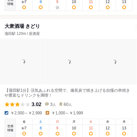
7
8
9
10
11
12
13
8
/
情報
大衆酒場 きどり
蒲田駅 120m / 居酒屋
【蒲田駅1分】活気あふれる空間で、備長炭で焼き上げる自慢の串焼き
や豊富なドリンクを満喫！
3.02
3
60
人
人
￥2,000～￥2,999
￥1,000～￥1,999
金
土
日
月
火
水
木
空席
7
8
9
10
11
12
13
8
/
情報