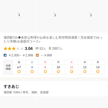
蒲田駅1分◆多彩な料理やお肉を楽しむ和空間居酒屋！完全個室でゆっ
たり3H飲み放題付コース♪
3.04
52
2857
人
人
￥2,000～￥2,999
～￥999
金
土
日
月
火
水
木
空席
7
8
9
10
11
12
13
8
/
情報
すきあじ
蒲田駅 338m / 寿司、海鮮、居酒屋