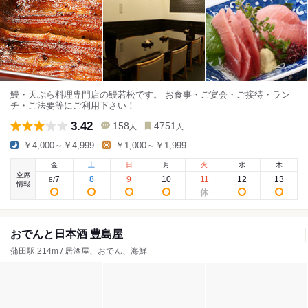
鰻・天ぷら料理専門店の鰻若松です。 お食事・ご宴会・ご接待・ラン
チ・ご法要等にご利用下さい！
3.42
158
4751
人
人
￥4,000～￥4,999
￥1,000～￥1,999
金
土
日
月
火
水
木
空席
7
8
9
10
11
12
13
8
/
情報
おでんと日本酒 豊島屋
蒲田駅 214m / 居酒屋、おでん、海鮮