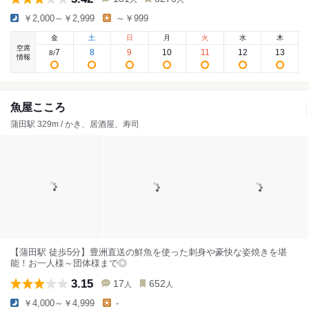
￥2,000～￥2,999
～￥999
金
土
日
月
火
水
木
空席
7
8
9
10
11
12
13
8
/
情報
魚屋こころ
蒲田駅 329m / かき、居酒屋、寿司
【蒲田駅 徒歩5分】豊洲直送の鮮魚を使った刺身や豪快な姿焼きを堪
能！お一人様～団体様まで◎
3.15
17
652
人
人
￥4,000～￥4,999
-