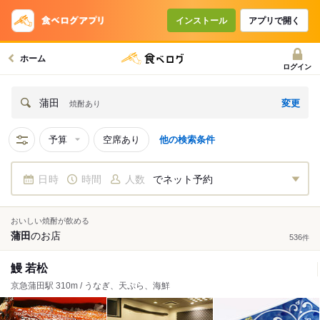
インストール
アプリで開く
ホーム
ログイン
変更
蒲田
焼酎あり
予算
空席あり
他の検索条件
日時
時間
人数
でネット予約
おいしい焼酎が飲める
蒲田
の
お店
536
件
鰻 若松
京急蒲田駅 310m / うなぎ、天ぷら、海鮮