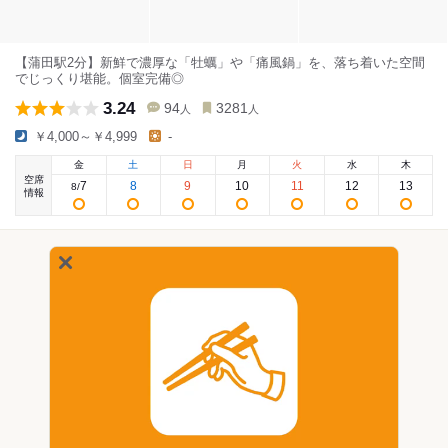
【蒲田駅2分】新鮮で濃厚な「牡蠣」や「痛風鍋」を、落ち着いた空間
でじっくり堪能。個室完備◎
3.24
94
3281
人
人
￥4,000～￥4,999
-
金
土
日
月
火
水
木
空席
7
8
9
10
11
12
13
8
/
情報