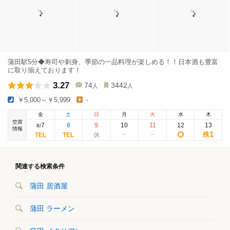
蒲田駅5分◆寿司や刺身、季節の一品料理が楽しめる！！日本酒も豊富
に取り揃えております！
3.27
74
3442
人
人
￥5,000～￥5,999
-
金
土
日
月
火
水
木
空席
7
8
9
10
11
12
13
8
/
情報
1
残
関連する検索条件
蒲田 居酒屋
蒲田 ラーメン