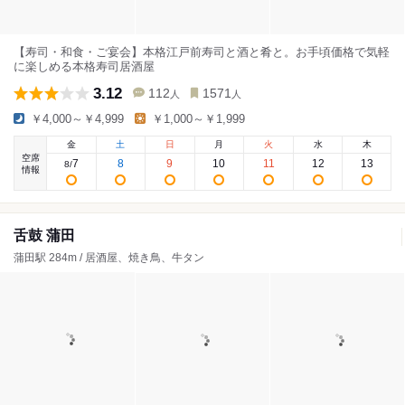
【寿司・和食・ご宴会】本格江戸前寿司と酒と肴と。お手頃価格で気軽
に楽しめる本格寿司居酒屋
3.12
112
1571
人
人
￥4,000～￥4,999
￥1,000～￥1,999
金
土
日
月
火
水
木
空席
7
8
9
10
11
12
13
8
/
情報
舌鼓 蒲田
蒲田駅 284m / 居酒屋、焼き鳥、牛タン