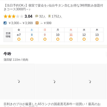
【当日予約OK♪】個室で宴会を♪仙台牛タン含むお得な3時間飲み放題付
きコース3000円～♪
3.04
32
1752
人
人
￥3,000～￥3,999
～￥999
金
土
日
月
火
水
木
空席
7
8
9
10
11
12
13
8
/
情報
牛吟
蒲田駅 110m / 焼肉
目利きのプロが厳選したA5ランクの国産黒毛和牛一頭買い！最高のお