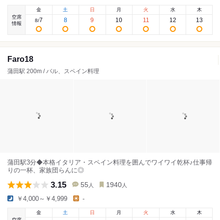
金
土
日
月
火
水
木
空席
7
8
9
10
11
12
13
8
/
情報
Faro18
蒲田駅 200m / バル、スペイン料理
蒲田駅3分◆本格イタリア・スペイン料理を囲んでワイワイ乾杯♪仕事帰
りの一杯、家族団らんに◎
3.15
55
1940
人
人
￥4,000～￥4,999
-
金
土
日
月
火
水
木
空席