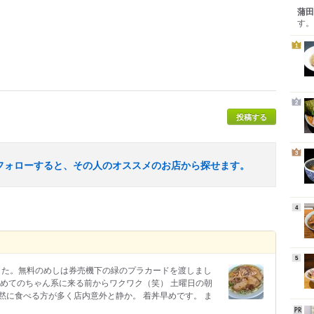
蒲田
す。
1
2
投稿する
3
フォローすると、その人のオススメのお店から探せます。
4
5
ました。無料のめしは券売機下の緑のプラカードを渡しまし
初めてのちゃん系に来る前からワクワク（笑） 土曜日の朝
黙に食べる方が多く店内意外と静か。 着丼早めです。 ま