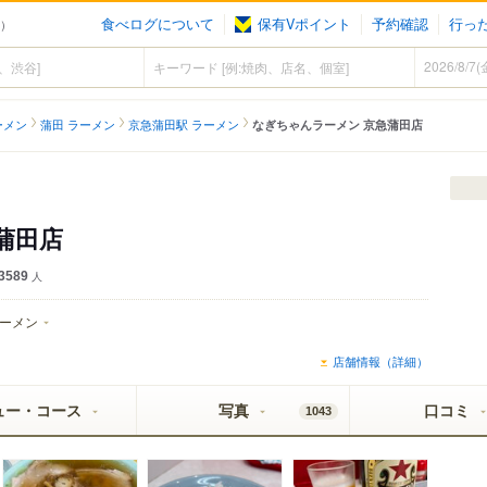
食べログについて
保有Vポイント
予約確認
行っ
ン）
ーメン
蒲田 ラーメン
京急蒲田駅 ラーメン
なぎちゃんラーメン 京急蒲田店
蒲田店
3589
人
ーメン
店舗情報（詳細）
ュー・コース
写真
口コミ
1043