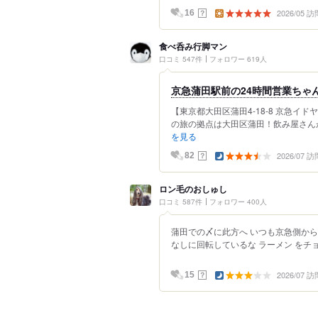
2026/05 訪
？
16
食べ呑み行脚マン
口コミ 547件
フォロワー 619人
京急蒲田駅前の24時間営業ちゃ
【東京都大田区蒲田4-18-8 京急イ
の旅の拠点は大田区蒲田！飲み屋さんが
を見る
2026/07 訪
？
82
ロン毛のおしゅし
口コミ 587件
フォロワー 400人
蒲田での〆に此方へ いつも京急側か
なしに回転しているな ラーメン をチョ
2026/07 訪
？
15