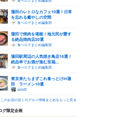
食べログまとめ編集部
蒲田のレトロなカフェ10選！日常
を忘れる癒やしの空間
食べログまとめ編集部
蒲田で焼肉を堪能！地元民が愛す
る絶品焼肉店20選
食べログまとめ編集部
蒲田駅周辺の人気焼き鳥店16選！
絶品串でお酒が進む至福...
食べログまとめ編集部
東京来たらまずこれ食っとけin蒲
田 ラーメン10選
cpiof2
このお店の近くのグルメ情報まとめをもっと見る
ログ限定企画