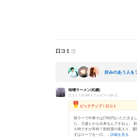
口コミ
？
好みのあう人を
味噌ラーメン(札幌)
口コミ 1,313件
フォロワー 331人
ピックアップ！口コミ
朝ラーで中華そば(790円)いただき
た。大盛とかも出来るんですねぇ。 
６時ですが常時７割程度の客入り、寡
ずはスープを一口、...
詳細を見る