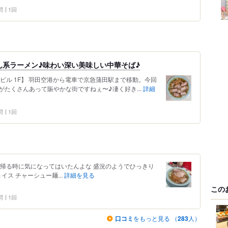
問
1回
ん系ラーメン♪味わい深い美味しい中華そば♪
ドヤビル 1F】 羽田空港から電車で京急蒲田駅まで移動。今回
たくさんあって賑やかな街ですねぇ〜♪凄く好き...
詳細
問
1回
ら帰る時に気になってはいたんよな 盛況のようでひっきり
イス チャーシュー麺...
詳細を見る
この
問
1回
口コミ
をもっと見る （
283
人）