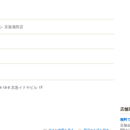
ン 京急蒲田店
4-18-8
京急イドヤビル 1F
店舗
無料
店舗
PRが
大きな地図を見る
周辺のお店を探す