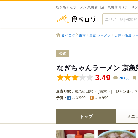
なぎちゃんラーメン 京急蒲田店 - 京急蒲田（ラーメ
食べログ
食べログ
東京
東京 ラーメン
大井・蒲田 ラ
公式
なぎちゃんラーメン 京急
3.49
283
人
最寄り駅：
京急蒲田駅
[
東京
]
ジャンル：
ラ
予算：
～￥999
～￥999
トップ
メニ