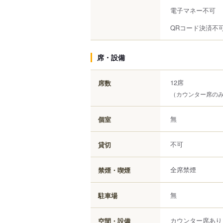
電子マネー不可
QRコード決済不
席・設備
12席
席数
（カウンター席の
無
個室
不可
貸切
全席禁煙
禁煙・喫煙
無
駐車場
カウンター席あり
空間・設備