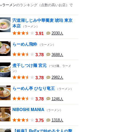
×ラーメン
のランキング
（点数の高いお店）
で
宍道湖しじみ中華蕎麦 琥珀 東京
本店
（ラーメン）
3.91
2030
人
らーめん飛粋
（ラーメン）
3.78
3688
人
煮干しつけ麺 宮元
（つけ麺、ラーメ
ン）
3.78
2982
人
らーめん亭 ひなり竜王
（ラーメン）
3.78
1246
人
NIBOSHI MANIA
（ラーメン）
3.75
1318
人
【銀座】ReFaで始める大人の贅