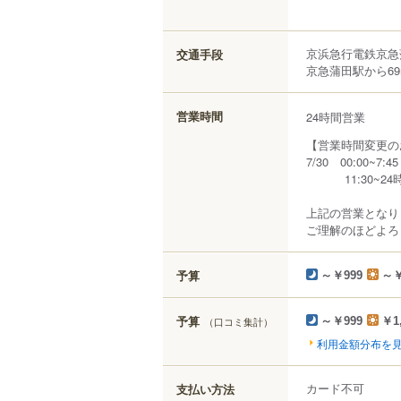
京浜急行電鉄京急
交通手段
京急蒲田駅から69
営業時間
24時間営業
【営業時間変更の
7/30 00:00~7:45
11:30~24
上記の営業となり
ご理解のほどよろ
予算
～￥999
～￥
予算
（口コミ集計）
～￥999
￥1
利用金額分布を
カード不可
支払い方法