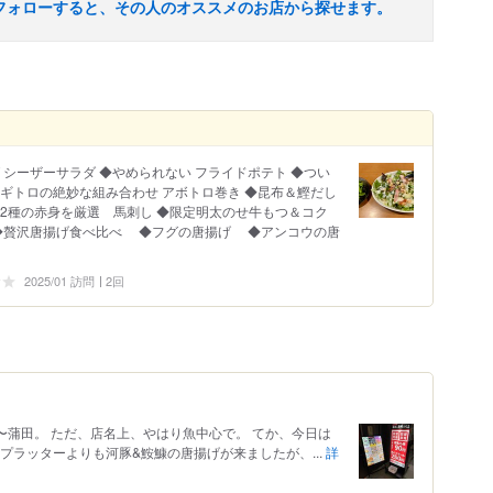
フォローすると、その人のオススメのお店から探せます。
 シーザーサラダ ◆やめられない フライドポテト ◆つい
ギトロの絶妙な組み合わせ アボトロ巻き ◆昆布＆鰹だし
2種の赤身を厳選 馬刺し ◆限定明太のせ牛もつ＆コク
 ◆贅沢唐揚げ食べ比べ ◆フグの唐揚げ ◆アンコウの唐
2025/01 訪問
2回
〜蒲田。 ただ、店名上、やはり魚中心で。 てか、今日は
プラッターよりも河豚&鮟鱇の唐揚げが来ましたが、...
詳