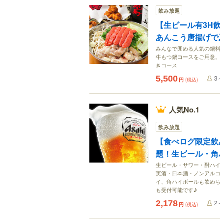
飲み放題
【生ビール有3H
あんこう唐揚げで
みんなで囲める人気の鍋料
牛もつ鍋コースをご用意。
きコース
5,500
3
円
(税込)
人気No.1
飲み放題
【食べログ限定飲
題！生ビール・角ハ
生ビール・サワー・酎ハ
実酒・日本酒・ノンアル
イ、角ハイボールも飲め
も受付可能です♪
2,178
2
円
(税込)