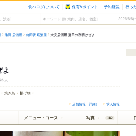
食べログについて
保有Vポイント
予約確認
行っ
屋
蒲田 居酒屋
蒲田駅 居酒屋
大安居酒屋 蒲田の夜明けぜよ
ぜよ
26
人
焼き鳥
揚げ物
店舗情報（詳細）
求人情報
メニュー・コース
写真
182