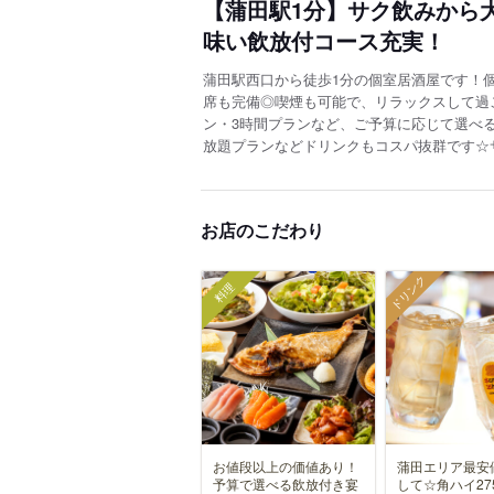
【蒲田駅1分】サク飲みから
味い飲放付コース充実！
蒲田駅西口から徒歩1分の個室居酒屋です！個
席も完備◎喫煙も可能で、リラックスして過
ン・3時間プランなど、ご予算に応じて選べる
放題プランなどドリンクもコスパ抜群です☆
お店のこだわり
ドリンク
料理
お値段以上の価値あり！
蒲田エリア最安
予算で選べる飲放付き宴
して☆角ハイ27