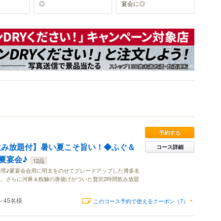
◎
宴会に◎
予約する
飲み放題付】暑い夏こそ旨い！◆ふぐ＆
コース詳細
夏宴会♪
12品
理♪夏宴会会用に明太をのせてグレードアップした博多名
。さらに河豚＆鮟鱇の唐揚げがついた贅沢2時間飲み放題
～45名様
このコース予約で使えるクーポン（7）