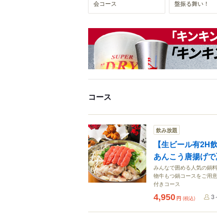
会コース
盤振る舞い！
コース
飲み放題
【生ビール有2H
あんこう唐揚げで
みんなで囲める人気の鍋料
物牛もつ鍋コースをご用意
付きコース
4,950
3
円
(税込)