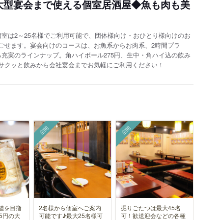
大型宴会まで使える個室居酒屋◆魚も肉も美
室は2～25名様でご利用可能で、団体様向け・おひとり様向けのお
ごせます。宴会向けのコースは、お魚系からお肉系、2時間プラ
充実のラインナップ。角ハイボール275円、生中・角ハイ込の飲み
サクッと飲みから会社宴会までお気軽にご利用ください！
空間
空間
値を目指
2名様から個室へご案内
掘りごたつは最大45名
5円の大
可能です♪最大25名様可
可！歓送迎会などの各種