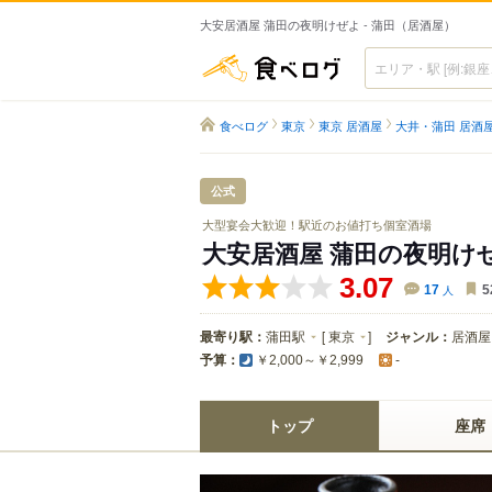
大安居酒屋 蒲田の夜明けぜよ - 蒲田（居酒屋）
食べログ
食べログ
東京
東京 居酒屋
大井・蒲田 居酒
公式
大型宴会大歓迎！駅近のお値打ち個室酒場
大安居酒屋 蒲田の夜明け
3.07
17
人
5
最寄り駅：
蒲田駅
[
東京
]
ジャンル：
居酒屋
予算：
￥2,000～￥2,999
-
トップ
座席