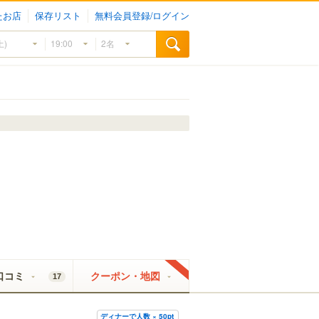
たお店
保存リスト
無料会員登録/ログイン
口コミ
クーポン・地図
17
ディナーで人数 × 50pt