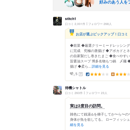
好みのあう人を
stitch1
口コミ 2,001件
フォロワー 268人
お店が選ぶピックアップ！口コミ
◆前菜 ◆厳選クリーミードレッシング
に完成 究極の唐揚げ ◆アボカドとネ
の自家製だし巻きたまご ◆食べやすい
旨醤油スープ 博多名物もつ鍋 〆麺
揚げ ◆柔ら...
詳細を見る
？
5
待機シャトル
口コミ 263件
フォロワー 23人
実は2度目の訪問。
雑色にて銭湯♨️を梯子してか〜ら〜の
身体が魚を欲してる。 ローフィッシュ
細を見る