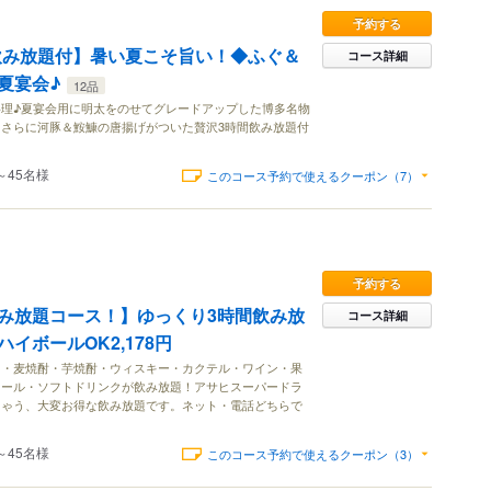
予約する
飲み放題付】暑い夏こそ旨い！◆ふぐ＆
コース詳細
夏宴会♪
12品
理♪夏宴会用に明太をのせてグレードアップした博多名物
さらに河豚＆鮟鱇の唐揚げがついた贅沢3時間飲み放題付
～45名様
このコース予約で使えるクーポン（7）
予約する
み放題コース！】ゆっくり3時間飲み放
コース詳細
イボールOK2,178円
イ・麦焼酎・芋焼酎・ウィスキー・カクテル・ワイン・果
コール・ソフトドリンクが飲み放題！アサヒスーパードラ
ちゃう、大変お得な飲み放題です。ネット・電話どちらで
～45名様
このコース予約で使えるクーポン（3）