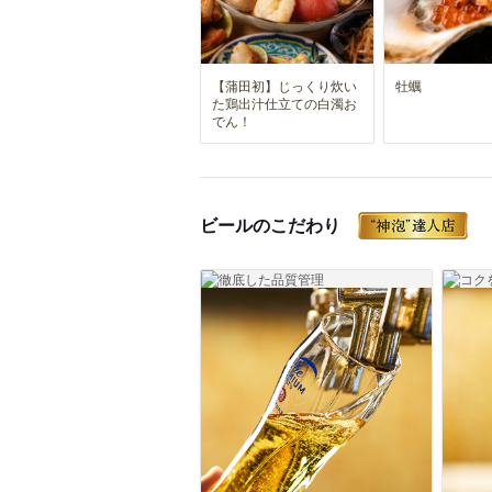
【蒲田初】じっくり炊い
牡蠣
た鶏出汁仕立ての白濁お
でん！
ビールのこだわり