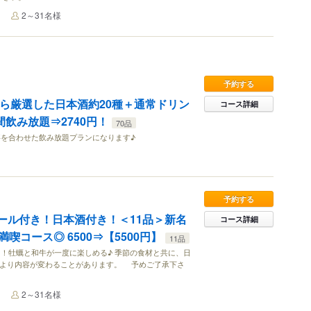
2～31名様
予約する
から厳選した日本酒約20種＋通常ドリン
コース詳細
間飲み放題⇒2740円！
70品
を合わせた飲み放題プランになります♪
予約する
ビール付き！日本酒付き！＜11品＞新名
コース詳細
喫コース◎ 6500⇒【5500円】
11品
！牡蠣と和牛が一度に楽しめる♪ 季節の食材と共に、日
により内容が変わることがあります。 予めご了承下さ
2～31名様