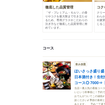
徹底した品質管理
コク
「ザ・プレミアム・モルツ」の香
クリ
りやコクを最大限まで引き立たせ
わら
るため、専用グラスやこだわりの
や麦
注ぎ方など徹底した品質管理に努
じる
めています。
コース
飲み放題
ほいさっさ盛り盛
日本酒付き！生牡
コース◎ 7000⇒
当店一番人気の看板コース
いという幹事様に！予約で
おでんがついてこの値段♪
談ください♪ 季節の食材
あります。 予めご了承