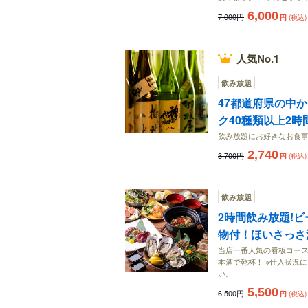
6,000
7,000円
円
(税込)
人気No.1
飲み放題
47都道府県の中
ク40種類以上2時
飲み放題にお好きなお食事
2,740
3,700円
円
(税込)
飲み放題
2時間飲み放題!
物付！ほいさっさ満
当店一番人気の看板コース
本酒で乾杯！ ※仕入状況
い。
5,500
6,500円
円
(税込)