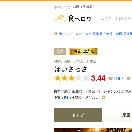
ほいさっさ - 蒲田（居酒屋）
食べログ
食べログ
東京
東京 居酒屋
大井・蒲田 居酒
公式
牡蠣、海鮮、おでん、日本酒
ほいさっさ
3.44
416
人
最寄り駅：
蒲田駅
[
東京
]
ジャンル：
居酒屋
予算：
￥4,000～￥4,999
-
トップ
座席