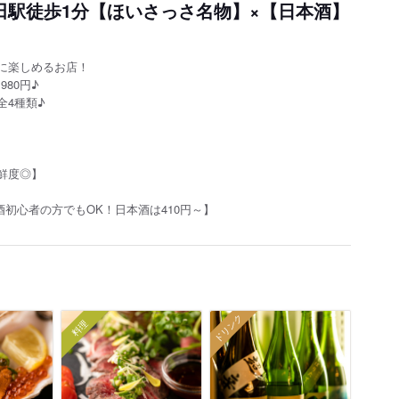
田駅徒歩1分【ほいさっさ名物】×【日本酒】
に楽しめるお店！
80円♪
全4種類♪
鮮度◎】
酒初心者の方でもOK！日本酒は410円～】
ドリンク
料理