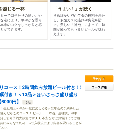
を感じる一杯
「うまい！」が続く
ーミーで口当たりの良い、や
きめ細かい泡がフタの役割を果た
かな泡により、華やかな香り
し、炭酸ガスの逃げや劣化を防
芽本来のコクをしっかりと感
止。美しい「神泡」によって、時
ことができます。
間が経ってもうまいビールが味わ
えます。
予約する
りコース！2時間飲み放題ビール付き！!
コース詳細
蠣付き！＜13品＞ほいさっさ盛り盛り
【6000円】
13品
！生牡蠣と和牛が一度に楽しめる♪ 忘年会の予約をした
悩んだらこのコース！ ビール、日本酒、生牡蠣、和牛、
 貸し切り予約大歓迎です★★ 不安な方はお電話にてご相
と共にみんなで乾杯！ ※仕入状況により内容が変わることが
下さい。