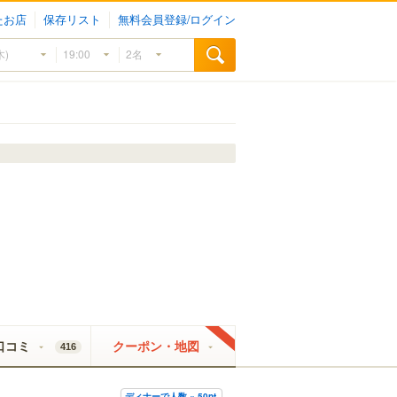
たお店
保存リスト
無料会員登録/ログイン
口コミ
クーポン・地図
416
ディナーで人数 × 50pt