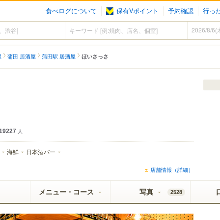
食べログについて
保有Vポイント
予約確認
行っ
屋
蒲田 居酒屋
蒲田駅 居酒屋
ほいさっさ
19227
人
海鮮
日本酒バー
店舗情報（詳細）
メニュー・コース
写真
2528