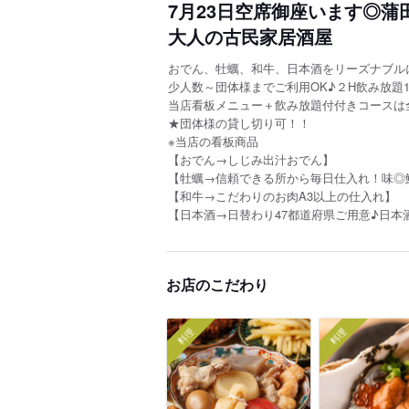
7月23日空席御座います◎蒲
大人の古民家居酒屋
おでん、牡蠣、和牛、日本酒をリーズナブル
少人数～団体様までご利用OK♪２H飲み放題19
当店看板メニュー＋飲み放題付付きコースは
★団体様の貸し切り可！！
※当店の看板商品
【おでん→しじみ出汁おでん】
【牡蠣→信頼できる所から毎日仕入れ！味◎
【和牛→こだわりのお肉A3以上の仕入れ】
【日本酒→日替わり47都道府県ご用意♪日本
お店のこだわり
料理
料理