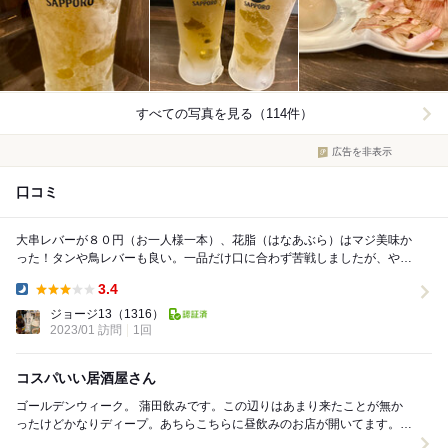
すべての写真を見る（114件）
広告を非表示
口コミ
大串レバーが８０円（お一人様一本）、花脂（はなあぶら）はマジ美味か
った！タンや鳥レバーも良い。一品だけ口に合わず苦戦しましたが、やっ
ぱりホルモンはホッピーと合うわー。飲み過ぎでお腹...
3.4
Dinner:
ジョージ13
（1316）
2023/01 訪問
1回
コスパいい居酒屋さん
ゴールデンウィーク。 蒲田飲みです。この辺りはあまり来たことが無か
ったけどかなりディープ。あちらこちらに昼飲みのお店が開いてます。そ
してどこも繁盛してます。 ぶらぶら歩いてここ...