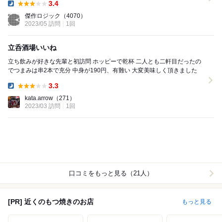
3.4
Dinner:
傑作ロジック
（4070）
2023/05 訪問
1回
立呑酒場いいね
立ち飲みが好きな先輩と初訪問 ホッピーで乾杯 二人とも二軒目だったの
でつまみは串2本で充分 中身が190円、有難い 大変美味しく頂きました
3.3
Dinner:
kata.arrow
（271）
2023/03 訪問
1回
口コミをもっと見る（21人）
[PR] 近くのもつ焼きのお店
もっと見る