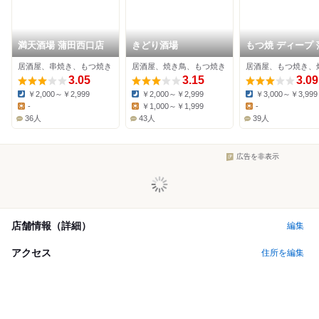
満天酒場 蒲田西口店
きどり酒場
もつ焼 ディープ 
店
居酒屋、串焼き、もつ焼き
居酒屋、焼き鳥、もつ焼き
居酒屋、もつ焼き、
3.05
3.15
3.09
￥2,000～￥2,999
￥2,000～￥2,999
￥3,000～￥3,999
Dinner:
Dinner:
Dinner:
-
￥1,000～￥1,999
-
Lunch:
Lunch:
Lunch:
36人
43人
39人
広告を非表示
店舗情報（詳細）
編集
アクセス
住所を編集