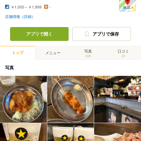
￥1,000～￥1,999
-
店舗情報（詳細）
アプリで開く
アプリで保存
写真
口コミ
トップ
メニュー
108
21
写真