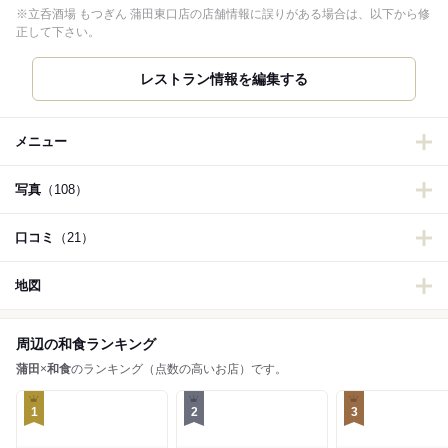
※立呑酒場 もつぎん 蒲田東口店の店舗情報に誤りがある場合は、以下から修
正して下さい。
レストラン情報を編集する
メニュー
写真
（108）
口コミ
（21）
地図
周辺の和食ランキング
蒲田
×
和食
のランキング（点数の高いお店）です。
1
2
3