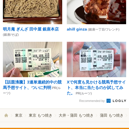
明月庵 ぎんざ 田中屋 銀座本店
ahill ginza
(銀座一丁目/フレンチ)
(銀座/そば)
【話題沸騰】3連単連続的中の競
Xで何度も見かける競馬予想サイ
馬予想サイト、ついに判明
ト、本当に当たるのか試してみ
PR(ル
た。
ーツ)
PR(ルーツ)
Recommended by
東京
東京 もつ焼き
大井・蒲田 もつ焼き
蒲田 もつ焼き