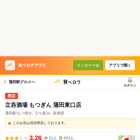
インストール
アプリで開く
蒲田駅グルメへ
ログイン
立呑酒場 もつぎん 蒲田東口店
蒲田駅/もつ焼き､ 立ち飲み､ 居酒屋
このお店は現在閉店しております。
3.26
21
人
433
人