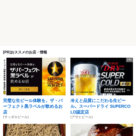
[PR]おススメのお店・情報
PR
PR
完璧な生ビール体験を。ザ・パ
冷えと品質にこだわる生ビー
ーフェクト黒ラベルが飲めるお
ル。スーパードライ SUPERCO
店
LD認定店
(サッポロビール)
(アサヒビール)