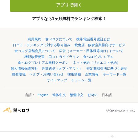
アプリで開く
アプリなら1ヶ月無料でランキング検索！
利用規約
食べログについて
携帯電話番号認証とは
口コミ・ランキングに対する取り組み
飲食店・飲食企業様向けサービス
食べログ店舗会員について
広告（メーカー・団体様等向け）について
機能改善要望
口コミガイドライン
食べログプレミアム
食べログプレミアム無料クーポン
ネット予約（リクエスト予約）
個人情報保護方針
外部送信（オプトアウト）
特定商取引法に基づく表記
推奨環境
ヘルプ・お問い合わせ
採用情報
企業情報
キーワード一覧
サイトマップ
チェーン一覧
言語：
English
简体中文
繁體中文
한국어
日本語
©Kakaku.com, Inc.