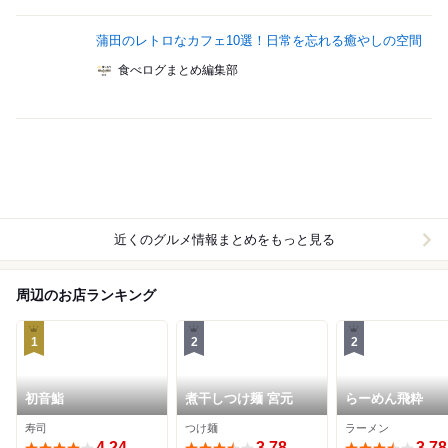
蒲田のレトロなカフェ10選！日常を忘れる癒やしの空間
食べログまとめ編集部
近くのグルメ情報まとめをもっと見る
周辺のお店ランキング
1
2
2
初音鮨
煮干しつけ麺 宮元
らーめん飛粋
寿司
つけ麺
ラーメン
4.24
3.78
3.78