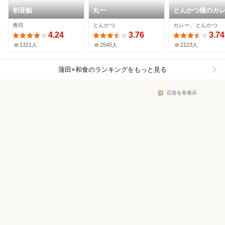
初音鮨
丸一
とんかつ檍のカ
いっぺこっぺ 蒲
寿司
とんかつ
カレー、とんかつ
店
4.24
3.76
3.74
1321人
2545人
2123人
蒲田×和食
のランキングをもっと見る
広告を非表示