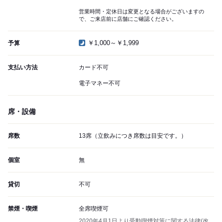
営業時間・定休日は変更となる場合がございますの
で、ご来店前に店舗にご確認ください。
￥1,000～￥1,999
予算
支払い方法
カード不可
電子マネー不可
席・設備
席数
13席（立飲みにつき席数は目安です。）
個室
無
貸切
不可
禁煙・喫煙
全席喫煙可
2020年4月1日より受動喫煙対策に関する法律(改