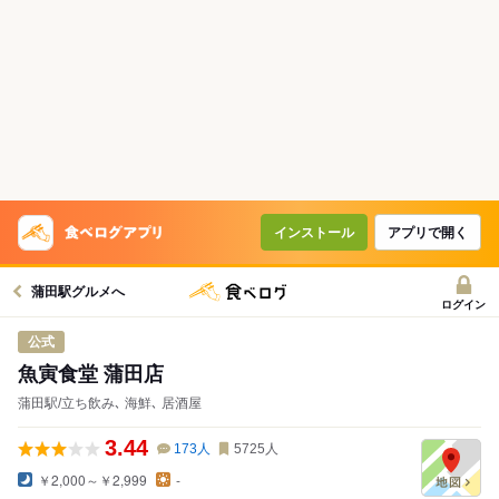
インストール
アプリで開く
蒲田駅グルメへ
ログイン
公式
魚寅食堂 蒲田店
蒲田駅/立ち飲み､ 海鮮､ 居酒屋
3.44
173
人
5725
人
￥2,000～￥2,999
-