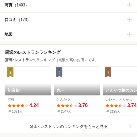
写真
（1493）
口コミ
（173）
地図
周辺のレストランランキング
蒲田
×
レストラン
のランキング（点数の高いお店）です。
1
2
3
初音鮨
丸一
とんかつ檍のカ
いっぺこっぺ 蒲
寿司
とんかつ
カレー、とんかつ
店
4.24
3.76
3.74
1321人
2547人
2125人
蒲田×レストラン
のランキングをもっと見る