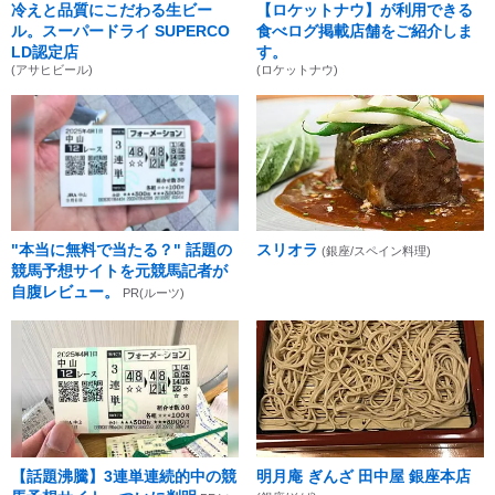
冷えと品質にこだわる生ビー
【ロケットナウ】が利用できる
ル。スーパードライ SUPERCO
食べログ掲載店舗をご紹介しま
LD認定店
す。
(アサヒビール)
(ロケットナウ)
"本当に無料で当たる？" 話題の
スリオラ
(銀座/スペイン料理)
競馬予想サイトを元競馬記者が
自腹レビュー。
PR(ルーツ)
【話題沸騰】3連単連続的中の競
明月庵 ぎんざ 田中屋 銀座本店