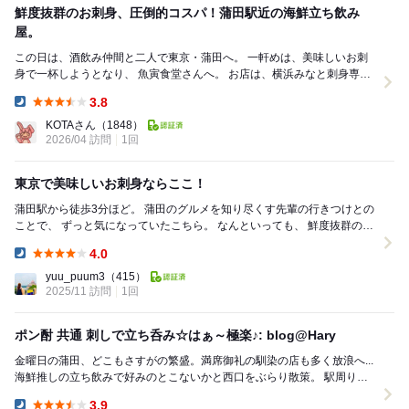
鮮度抜群のお刺身、圧倒的コスパ！蒲田駅近の海鮮立ち飲み
屋。
この日は、酒飲み仲間と二人で東京・蒲田へ。 一軒めは、美味しいお刺
身で一杯しようとなり、 魚寅食堂さんへ。 お店は、横浜みなと刺身専門
店、蒲田は、かど平亭やなまけでお店...
3.8
Dinner:
KOTAさん
（1848）
2026/04 訪問
1回
東京で美味しいお刺身ならここ！
蒲田駅から徒歩3分ほど。 蒲田のグルメを知り尽くす先輩の行きつけとの
ことで、 ずっと気になっていたこちら。 なんといっても、 鮮度抜群の魚
が、破格で食べられると。 立...
4.0
Dinner:
yuu_puum3
（415）
2025/11 訪問
1回
ポン酎 共通 刺しで立ち呑み☆はぁ～極楽♪: blog@Hary
金曜日の蒲田、どこもさすがの繁盛。満席御礼の馴染の店も多く放浪へ...
海鮮推しの立ち飲みで好みのとこないかと西口をぶらり散策。 駅周りか
らは少し外れで、あ！あそこ行ってみ...
3.9