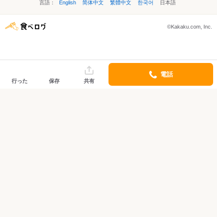
言語：
English
简体中文
繁體中文
한국어
日本語
©Kakaku.com, Inc.
電話
行った
保存
共有