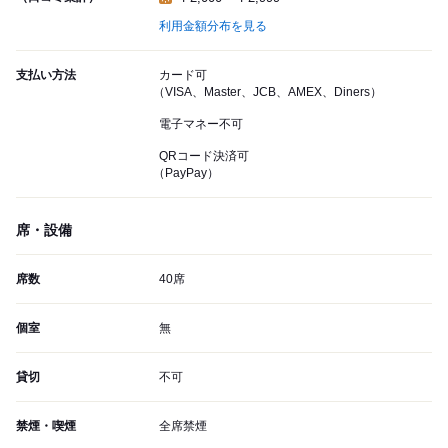
利用金額分布を見る
支払い方法
カード可
（VISA、Master、JCB、AMEX、Diners）
電子マネー不可
QRコード決済可
（PayPay）
席・設備
席数
40席
個室
無
貸切
不可
禁煙・喫煙
全席禁煙