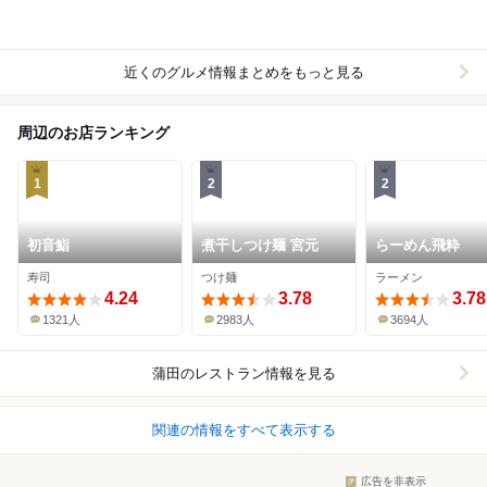
近くのグルメ情報まとめをもっと見る
周辺のお店ランキング
1
2
2
初音鮨
煮干しつけ麺 宮元
らーめん飛粋
寿司
つけ麺
ラーメン
4.24
3.78
3.78
1321人
2983人
3694人
蒲田
のレストラン情報を見る
関連の情報をすべて表示する
広告を非表示