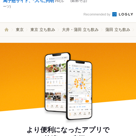
馬予想サイト、ついに判明
(銀座/そば)
PR(ル
ーツ)
Recommended by
東京
東京 立ち飲み
大井・蒲田 立ち飲み
蒲田 立ち飲み
より便利になったアプリで