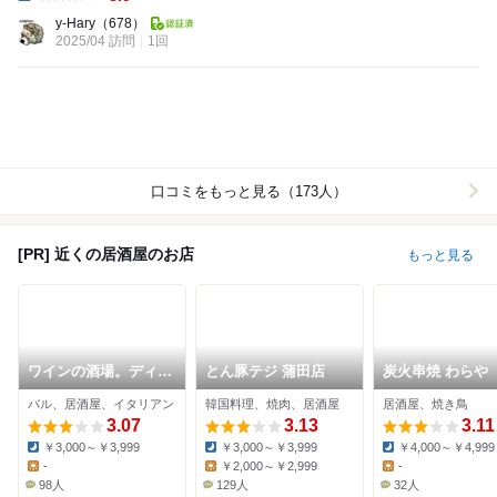
Dinner:
y-Hary
（678）
2025/04 訪問
1回
口コミをもっと見る（173人）
[PR] 近くの居酒屋のお店
もっと見る
ワインの酒場。ディプ
とん豚テジ 蒲田店
炭火串焼 わらや
ント 蒲田店
バル、居酒屋、イタリアン
韓国料理、焼肉、居酒屋
居酒屋、焼き鳥
3.07
3.13
3.11
￥3,000～￥3,999
￥3,000～￥3,999
￥4,000～￥4,999
Dinner:
Dinner:
Dinner:
-
￥2,000～￥2,999
-
Lunch:
Lunch:
Lunch:
98人
129人
32人