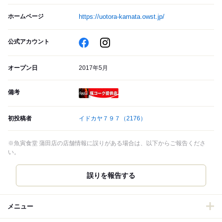
ホームページ
https://uotora-kamata.owst.jp/
公式アカウント
オープン日
2017年5月
備考
瓶コーク提供店
初投稿者
イドカヤ７９７
（2176）
※魚寅食堂 蒲田店の店舗情報に誤りがある場合は、以下からご報告くださ
い。
誤りを報告する
メニュー