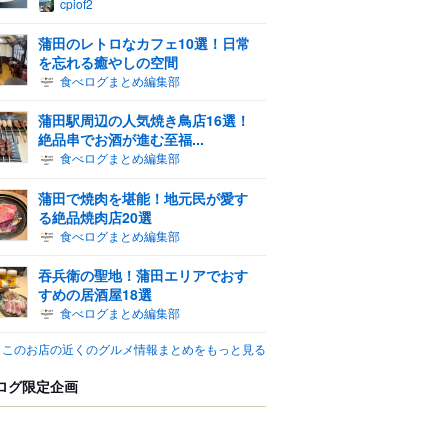
cpiof2
蒲田のレトロなカフェ10選！日常
を忘れる癒やしの空間
食べログまとめ編集部
蒲田駅周辺の人気焼き鳥店16選！
絶品串でお酒が進む至福...
食べログまとめ編集部
蒲田で焼肉を堪能！地元民が愛す
る絶品焼肉店20選
食べログまとめ編集部
吞兵衛の聖地！蒲田エリアでおす
すめの居酒屋18選
食べログまとめ編集部
このお店の近くのグルメ情報まとめをもっと見る
ログ限定企画