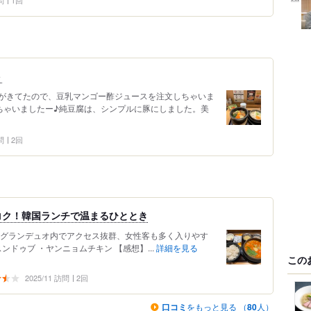
問
1回
ト
がきてたので、豆乳マンゴー酢ジュースを注文しちゃいま
ちゃいましたー♪純豆腐は、シンプルに豚にしました。美
問
2回
コク！韓国ランチで温まるひととき
のグランデュオ内でアクセス抜群、女性客も多く入りやす
ンドゥブ ・ヤンニョムチキン 【感想】...
詳細を見る
この
2025/11 訪問
2回
口コミ
をもっと見る （
80
人）