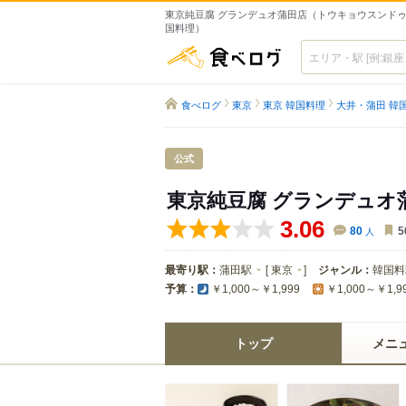
東京純豆腐 グランデュオ蒲田店（トウキョウスンドゥブ
国料理）
食べログ
食べログ
東京
東京 韓国料理
大井・蒲田 韓
公式
東京純豆腐 グランデュオ
3.06
80
人
5
最寄り駅：
蒲田駅
[
東京
]
ジャンル：
韓国料
予算：
￥1,000～￥1,999
￥1,000～￥1,9
トップ
メニ