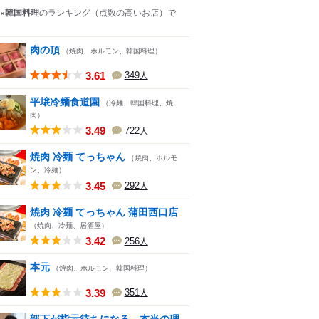
×韓国料理
のランキング
（点数の高いお店）
で
肉の頂
（焼肉、ホルモン、韓国料理）
3.61
349
人
平壌冷麺食道園
（冷麺、韓国料理、焼
肉）
3.49
722
人
焼肉 冷麺 てっちゃん
（焼肉、ホルモ
ン、冷麺）
3.45
292
人
焼肉 冷麺 てっちゃん 蒲田西口店
（焼肉、冷麺、居酒屋）
3.42
256
人
本元
（焼肉、ホルモン、韓国料理）
3.39
351
人
部下が指示待ちになる、本当の理