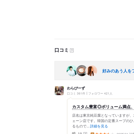
口コミ
？
好みのあう人を
わらびーず
口コミ 361件
フォロワー 421人
カスタム豊富◎ボリューム満点
店名は東京純豆腐となっていますが、
ェーン店です。韓国の定番スープのひ
るもので...
詳細を見る
？
19