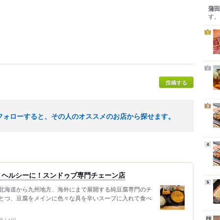
蒲田
す。
1
2
投稿する
3
フォローすると、その人のオススメのお店から探せます。
4
、ヘルシーに！スンドゥブ専門チェーン店
5
北海道から九州地方、海外にまで展開する純豆腐専門のチ
とつ、豆腐をメインに色々な具を辛いスープに入れて食べ