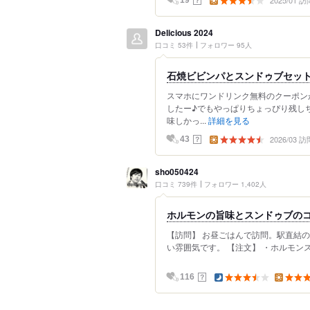
2025/01 訪
Delicious 2024
口コミ 53件
フォロワー 95人
石焼ビビンパとスンドゥブセッ
スマホにワンドリンク無料のクーポン
したー♪でもやっぱりちょっぴり残し
味しかっ...
詳細を見る
2026/03 訪
？
43
sho050424
口コミ 739件
フォロワー 1,402人
ホルモンの旨味とスンドゥブの
【訪問】 お昼ごはんで訪問。駅直結
い雰囲気です。 【注文】 ・ホルモンス
？
116