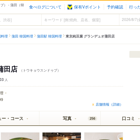
） - 蒲田（韓
食べログについて
保有Vポイント
予約確認
行っ
国料理
蒲田 韓国料理
蒲田駅 韓国料理
東京純豆腐 グランデュオ蒲田店
蒲田店
（トウキョウスンドゥブ）
03
人
理
99
店舗情報（詳細）
ュー・コース
写真
口コミ
256