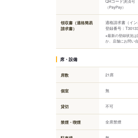
QRコード決済可
（PayPay）
適格請求書（イン
領収書（適格簡易
登録番号：T301330
請求書）
※最新の登録状況
か、店舗にお問い
席・設備
21席
席数
無
個室
不可
貸切
全席禁煙
禁煙・喫煙
無
駐車場