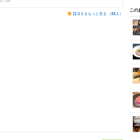
問
1回
この
口コミ
をもっと見る （
32
人）