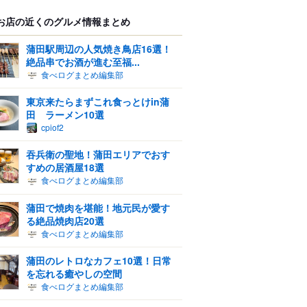
お店の近くのグルメ情報まとめ
蒲田駅周辺の人気焼き鳥店16選！
絶品串でお酒が進む至福...
食べログまとめ編集部
東京来たらまずこれ食っとけin蒲
田 ラーメン10選
cpiof2
吞兵衛の聖地！蒲田エリアでおす
すめの居酒屋18選
食べログまとめ編集部
蒲田で焼肉を堪能！地元民が愛す
る絶品焼肉店20選
食べログまとめ編集部
蒲田のレトロなカフェ10選！日常
を忘れる癒やしの空間
食べログまとめ編集部