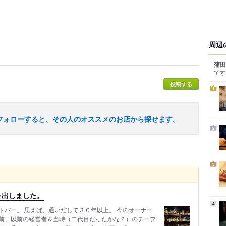
周辺
蒲田
です
投稿する
1
フォローすると、その人のオススメのお店から探せます。
2
3
を出しました。
4
トバー。 思えば、通いだして３０年以上。 今のオーナー
前、以前の経営者＆当時（二代目だったかな？）のチーフ