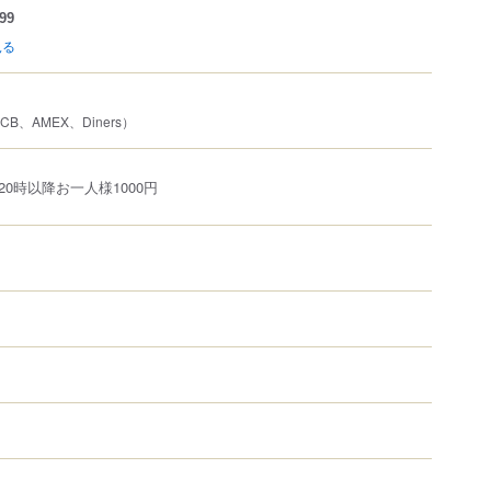
99
見る
JCB、AMEX、Diners）
0時以降お一人様1000円