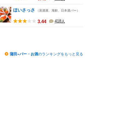
ほいさっさ
（居酒屋、海鮮、日本酒バー）
3.44
418
人
蒲田×バー・お酒
のランキングをもっと見る