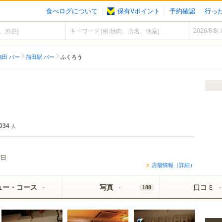
食べログについて
保有Vポイント
予約確認
行っ
蒲田 バー
蒲田駅 バー
ふくろう
034
人
曜日
店舗情報（詳細）
ュー・コース
写真
口コミ
188