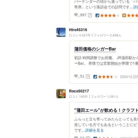
バーテンダーの頃から通っている「バ
寄席」という落語会での訪問です...
詳
？
997
Hiro45316
口コミ 4,027件
フォロワー 2,668人
蒲田価格のシガーBar
初訪 時間調整でお邪魔。 JR蒲田駅か
ーBar。 界隈では営業開始が界隈で1番早
2024/12 訪
？
51
Roco50217
口コミ 195件
フォロワー 1,091人
"蒲田エール"が飲める！クラフト
ふらっと立ち寄ってみたらとっても良
造している方でもあるということにビ
です...
詳細を見る