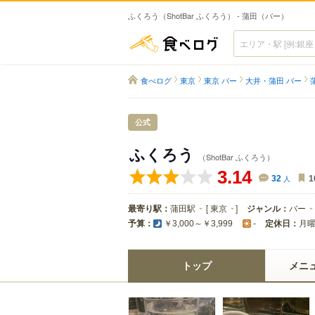
ふくろう（ShotBar ふくろう） - 蒲田（バー）
食べログ
食べログ
東京
東京 バー
大井・蒲田 バー
公式
ふくろう
（ShotBar ふくろう）
3.14
32
人
1
最寄り駅：
蒲田駅
[
東京
]
ジャンル：
バー
予算：
定休日：
月
￥3,000～￥3,999
-
トップ
メニ