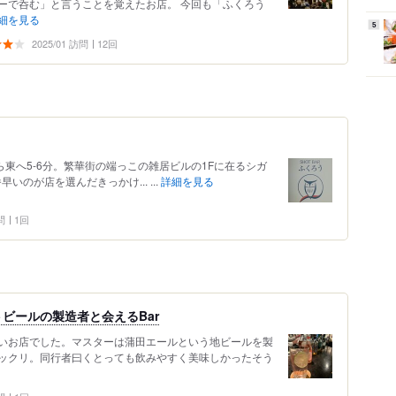
ーで呑む」と言うことを覚えたお店。 今回も「ふくろう
細を見る
5
2025/01 訪問
12回
ら東へ5-6分。繁華街の端っこの雑居ビルの1Fに在るシガ
いのが店を選んだきっかけ... ...
詳細を見る
問
1回
ビールの製造者と会えるBar
いお店でした。マスターは蒲田エールという地ビールを製
ックリ。同行者曰くとっても飲みやすく美味しかったそう