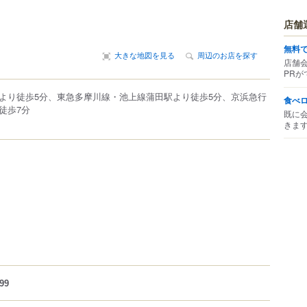
店舗
無料
大きな地図を見る
周辺のお店を探す
店舗
PRが
より徒歩5分、東急多摩川線・池上線蒲田駅より徒歩5分、京浜急行
食べ
徒歩7分
既に
きま
99