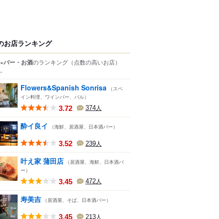
のお店ランキング
×バー・お酒
のランキング
（点数の高いお店）
。
Flowers&Spanish Sonrisa
（スペ
イン料理、ワインバー、バル）
3.72
374
人
酔イ良イ
（海鮮、居酒屋、日本酒バー）
3.52
239
人
叶え家 蒲田店
（居酒屋、海鮮、日本酒バ
ー）
3.45
472
人
寿美吉
（居酒屋、そば、日本酒バー）
3.45
213
人