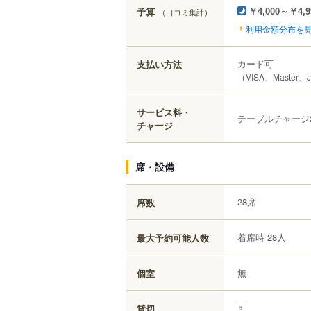
予算
（口コミ集計）
￥4,000～￥4,9
利用金額分布を
カード可
支払い方法
（VISA、Master、
サービス料・
テーブルチャージ2
チャージ
席・設備
28席
席数
着席時 28人
最大予約可能人数
無
個室
可
貸切