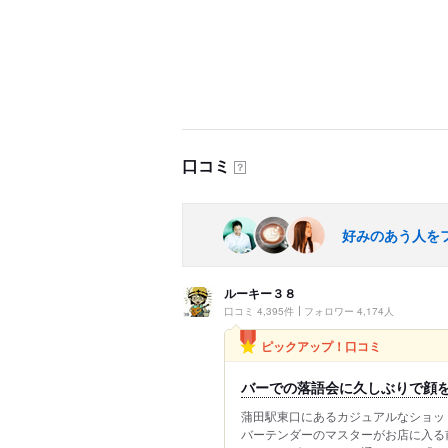
口コミ
？
好みのあう人を
ルーキー３８
口コミ 4,395件
フォロワー 4,174人
ピックアップ！口コミ
バーでの落語会に久しぶりで顔
蒲田駅東口にあるカジュアルなショッ
バーテンダーのマスターがお店に入る