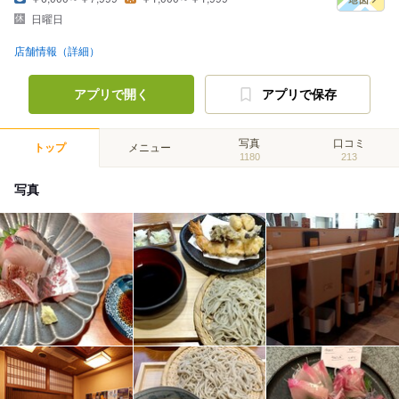
日曜日
店舗情報（詳細）
アプリで開く
アプリで保存
写真
口コミ
トップ
メニュー
1180
213
写真