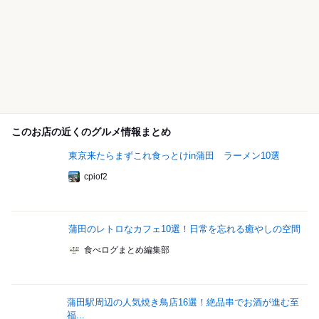
このお店の近くのグルメ情報まとめ
東京来たらまずこれ食っとけin蒲田 ラーメン10選
cpiof2
蒲田のレトロなカフェ10選！日常を忘れる癒やしの空間
食べログまとめ編集部
蒲田駅周辺の人気焼き鳥店16選！絶品串でお酒が進む至
福...