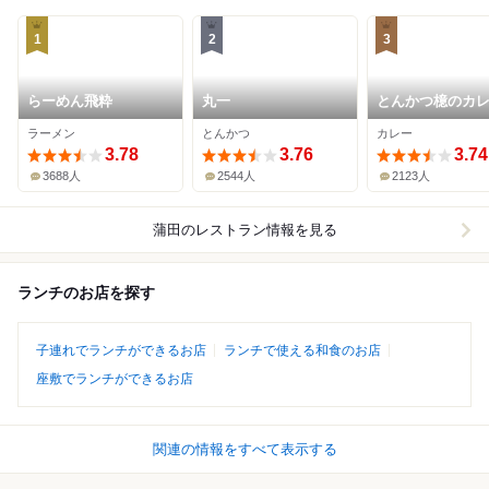
1
2
3
らーめん飛粋
丸一
とんかつ檍のカ
いっぺこっぺ 蒲
ラーメン
とんかつ
カレー
店
3.78
3.76
3.74
3688人
2544人
2123人
蒲田
のレストラン情報を見る
ランチのお店を探す
子連れでランチができるお店
ランチで使える和食のお店
座敷でランチができるお店
関連の情報をすべて表示する