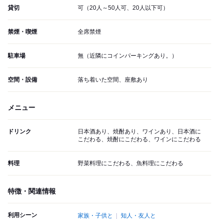
貸切
可（20人～50人可、20人以下可）
禁煙・喫煙
全席禁煙
駐車場
無（近隣にコインパーキングあり。）
空間・設備
落ち着いた空間、座敷あり
メニュー
ドリンク
日本酒あり、焼酎あり、ワインあり、日本酒に
こだわる、焼酎にこだわる、ワインにこだわる
料理
野菜料理にこだわる、魚料理にこだわる
特徴・関連情報
利用シーン
家族・子供と
知人・友人と