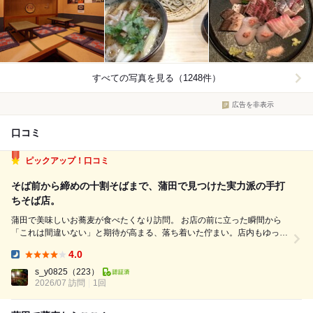
すべての写真を見る（1248件）
広告を非表示
口コミ
ピックアップ！口コミ
そば前から締めの十割そばまで、蒲田で見つけた実力派の手打
ちそば店。
蒲田で美味しいお蕎麦が食べたくなり訪問。 お店の前に立った瞬間から
「これは間違いない」と期待が高まる、落ち着いた佇まい。店内もゆった
りとした空気が流れ、蕎麦をじっくり味わいたくなる雰囲気だった。 ま
4.0
ずは粗碾きそばがき。塩だけでいただくと蕎麦本来の香りと甘みがしっか
Dinner:
り感じられ、もちっとした...
s_y0825
（223）
2026/07 訪問
1回