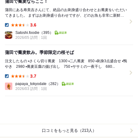
蒲田で蕎麦ならここ！
蒲田にある寿美吉さんにて、絶品のお刺身盛り合わせとお蕎麦をいただい
てきました。 まずはお刺身盛り合わせですが、どのお魚も非常に新鮮で
ツヤツヤと輝いており、口に入れると脂の甘みと豊...
3.6
Dinner:
Satoshi.foodie
（395）
2026/05 訪問
1回
蒲田で蕎麦飲み。季節限定の桜そば
注文したもの ▪️さくら切り蕎麦 1300 ▪️二八蕎麦 850 ▪️刺身3点盛合せ ▪️鴨
やき 2980 ▪️蕎麦豆腐の揚げ出し 750 ▪️ササミの一夜干し 680...
3.7
Dinner:
papaya_tokyodate
（282）
2026/03 訪問
1回
口コミをもっと見る（213人）