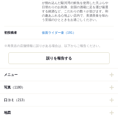
が惚れ込んだ駿河湾の鮮魚を使用した天ぷらや
日替わりのお刺身、全国の酒蔵に足を運び厳選
する銘酒など、こだわりの数々が並びます。和
の趣あふれる心地よい店内で、美酒美食を味わ
う至福のひとときをお過ごしください。
初投稿者
仮面ライダー壷
（191）
※寿美吉の店舗情報に誤りがある場合は、以下からご報告ください。
誤りを報告する
メニュー
写真
（1180）
口コミ
（213）
地図