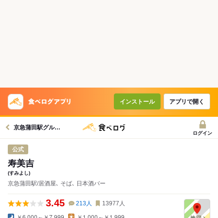
インストール
アプリで開く
京急蒲田駅グルメへ
ログイン
公式
寿美吉
(すみよし)
京急蒲田駅/居酒屋､ そば､ 日本酒バー
3.45
213
人
13977
人
￥6,000～￥7,999
￥1,000～￥1,999