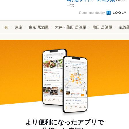
PR(ル
ーツ)
Recommended by
東京
東京 居酒屋
大井・蒲田 居酒屋
蒲田 居酒屋
京急蒲
より便利になったアプリで