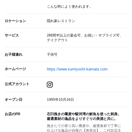
こんな時によく使われます。
ロケーション
隠れ家レストラン
サービス
2時間半以上の宴会可、お祝い・サプライズ可、
テイクアウト
お子様連れ
子供可
ホームページ
https://www.sumiyoshi-kamata.com
公式アカウント
オープン日
1995年10月16日
お店のPR
石臼挽きの蕎麦や駿河湾の鮮魚を使った刺身。
厳選素材の逸品をよりすぐりの美酒と共に。
挽きたての香り高い蕎麦や、厳選食材で丁寧に
仕上げる逸品が自慢の【寿美吉】。二代目店主