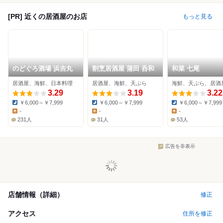
[PR] 近くの居酒屋のお店
もっと見る
のどぐろ酒場 浜吉丸
割烹居酒屋 蒲田 呑和
和菜 七尾
居酒屋、海鮮、日本料理
居酒屋、海鮮、天ぷら
海鮮、天ぷら、居酒
3.29
3.19
3.22
￥6,000～￥7,999
￥6,000～￥7,999
￥6,000～￥7,999
Dinner:
Dinner:
Dinner:
-
-
-
Lunch:
Lunch:
Lunch:
231人
31人
53人
広告を非表示
店舗情報（詳細）
修正
アクセス
住所を修正