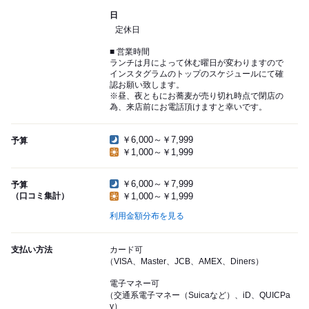
日
定休日
■ 営業時間
ランチは月によって休む曜日が変わりますので
インスタグラムのトップのスケジュールにて確
認お願い致します。
※昼、夜ともにお蕎麦が売り切れ時点で閉店の
為、来店前にお電話頂けますと幸いです。
￥6,000～￥7,999
予算
￥1,000～￥1,999
￥6,000～￥7,999
予算
（口コミ集計）
￥1,000～￥1,999
利用金額分布を見る
支払い方法
カード可
（VISA、Master、JCB、AMEX、Diners）
電子マネー可
（交通系電子マネー（Suicaなど）、iD、QUICPa
y）