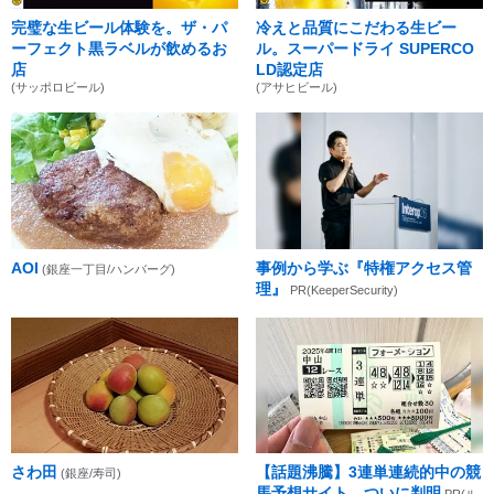
完璧な生ビール体験を。ザ・パ
冷えと品質にこだわる生ビー
ーフェクト黒ラベルが飲めるお
ル。スーパードライ SUPERCO
店
LD認定店
(サッポロビール)
(アサヒビール)
AOI
事例から学ぶ『特権アクセス管
(銀座一丁目/ハンバーグ)
理』
PR(KeeperSecurity)
さわ田
【話題沸騰】3連単連続的中の競
(銀座/寿司)
馬予想サイト、ついに判明