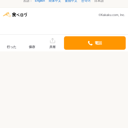
言語：
English
简体中文
繁體中文
한국어
日本語
©Kakaku.com, Inc.
電話
行った
保存
共有