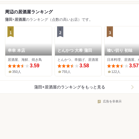
周辺の居酒屋ランキング
蒲田
×
居酒屋
のランキング（点数の高いお店）です。
1
2
3
串幸 本店
とんかつ 大希 蒲田
喰い切り 初味
居酒屋、海鮮、焼き鳥
とんかつ、串揚げ、居酒屋
日本料理、居酒屋、
3.59
3.58
3.57
350人
755人
122人
蒲田×居酒屋
のランキングをもっと見る
広告を非表示