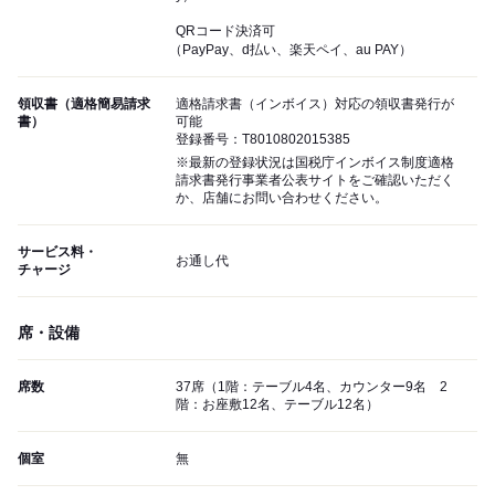
QRコード決済可
（PayPay、d払い、楽天ペイ、au PAY）
領収書（適格簡易請求
適格請求書（インボイス）対応の領収書発行が
書）
可能
登録番号：T8010802015385
※最新の登録状況は国税庁インボイス制度適格
請求書発行事業者公表サイトをご確認いただく
か、店舗にお問い合わせください。
サービス料・
お通し代
チャージ
席・設備
席数
37席（1階：テーブル4名、カウンター9名 2
階：お座敷12名、テーブル12名）
個室
無