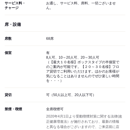
サービス料・
お通し、サービス料、席料、一切ございませ
チャージ
ん。
席・設備
席数
68席
個室
有
8人可、10～20人可、20～30人可
（【最大１０名様】ボックスタイプの半個室で
のご案内が可能です。【２０～３０名様】フロ
ア貸切でご利用いただけます。ほかのお客様が
気になることはありませんのでぜひ楽しい時間
を・・・）
貸切
可（50人以上可、20人以下可）
禁煙・喫煙
全席喫煙可
2020年4月1日より受動喫煙対策に関する法律(改
正健康増進法）が施行されており、最新の情報
と異なる場合がございますので、ご来店前に店