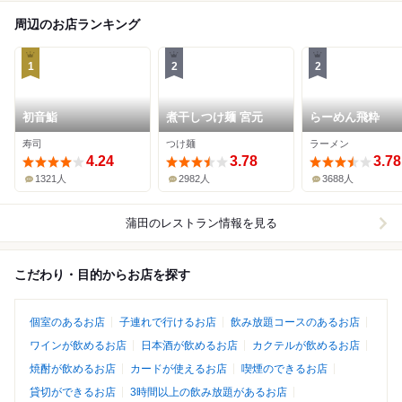
周辺のお店ランキング
1
2
2
初音鮨
煮干しつけ麺 宮元
らーめん飛粋
寿司
つけ麺
ラーメン
4.24
3.78
3.78
1321人
2982人
3688人
蒲田
のレストラン情報を見る
こだわり・目的からお店を探す
個室のあるお店
子連れで行けるお店
飲み放題コースのあるお店
ワインが飲めるお店
日本酒が飲めるお店
カクテルが飲めるお店
焼酎が飲めるお店
カードが使えるお店
喫煙のできるお店
貸切ができるお店
3時間以上の飲み放題があるお店