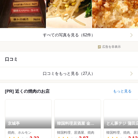
すべての写真を見る（62件）
広告を非表示
口コミ
口コミをもっと見る（27人）
[PR] 近くの焼肉のお店
もっと見る
京城亭
韓国料理居酒屋 金丸
とん豚テジ 蒲田
3rd
焼肉、ホルモン
韓国料理、居酒屋、焼肉
韓国料理、焼肉、居