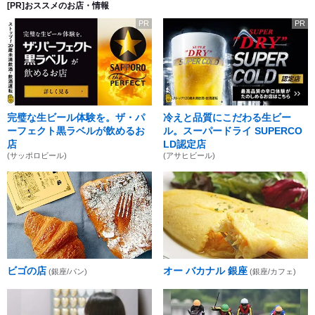
[PR]おススメのお店・情報
PR
PR
完璧な生ビール体験を。ザ・パ
冷えと品質にこだわる生ビー
ーフェクト黒ラベルが飲めるお
ル。スーパードライ SUPERCO
店
LD認定店
(サッポロビール)
(アサヒビール)
ビゴの店
オー バカナル 銀座
(銀座/パン)
(銀座/カフェ)