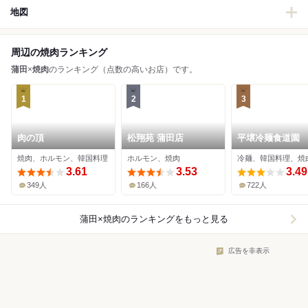
地図
周辺の焼肉ランキング
蒲田
×
焼肉
のランキング（点数の高いお店）です。
1
2
3
肉の頂
松翔苑 蒲田店
平壌冷麺食道園
焼肉、ホルモン、韓国料理
ホルモン、焼肉
冷麺、韓国料理、焼
3.61
3.53
3.49
349人
166人
722人
蒲田×焼肉
のランキングをもっと見る
広告を非表示