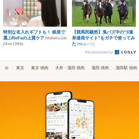
特別な名入れギフトも！ 銀座で
【競馬民騒然】鬼バズ中の“3連
選ぶReFaの上質ケア
単連発サイト”をガチで使ってみ
PR(ReFa GIN
た
ZA on CREA)
PR(ルーツ)
Recommended by
東京
東京 焼肉
大井・蒲田 焼肉
蒲田 焼肉
蒲田駅 焼肉