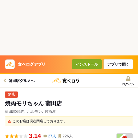
インストール
アプリで開く
蒲田駅グルメへ
ログイン
焼肉モリちゃん 蒲田店
蒲田駅/焼肉､ ホルモン､ 居酒屋
このお店は現在閉店しております。
3.14
27
人
226
人