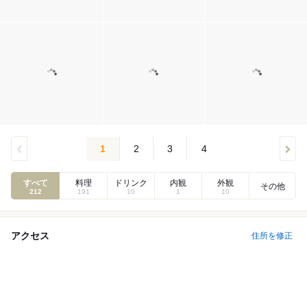
1
2
3
4
すべて
料理
ドリンク
内観
外観
その他
212
191
10
1
10
アクセス
住所を修正