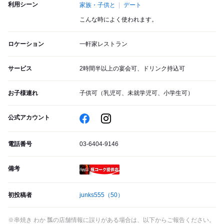
利用シーン
家族・子供と
デート
こんな時によく使われます。
ロケーション
一軒家レストラン
サービス
2時間半以上の宴会可、ドリンク持込可
お子様連れ
子供可（乳児可、未就学児可、小学生可）
公式アカウント
電話番号
03-6404-9146
備考
瓶コーク提供店
初投稿者
junks555
（50）
※串焼き わか 瓢の店舗情報に誤りがある場合は、以下からご報告ください。