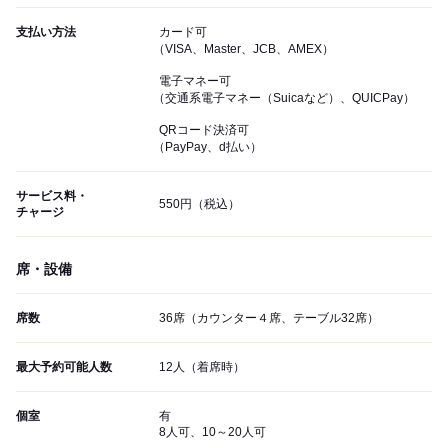
支払い方法
カード可
（VISA、Master、JCB、AMEX）
電子マネー可
（交通系電子マネー（Suicaなど）、QUICPay）
QRコード決済可
（PayPay、d払い）
サービス料・
550円（税込）
チャージ
席・設備
席数
36席（カウンター４席、テーブル32席）
最大予約可能人数
12人（着席時）
個室
有
8人可、10～20人可