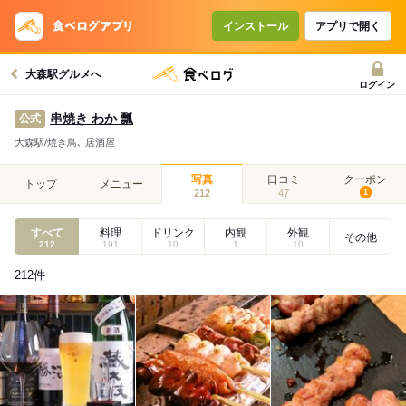
インストール
アプリで開く
大森駅グルメへ
ログイン
串焼き わか 瓢
公式
大森駅/焼き鳥､ 居酒屋
写真
口コミ
クーポン
トップ
メニュー
212
47
1
すべて
料理
ドリンク
内観
外観
その他
212
191
10
1
10
212
件