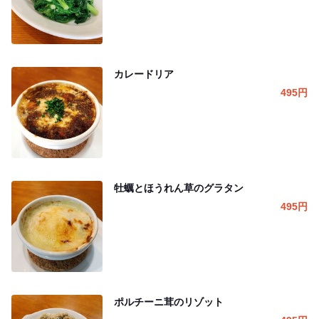
カレードリア
495
円
牡蠣とほうれん草のグラタン
495
円
ポルチーニ茸のリゾット