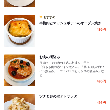
おすすめ
牛挽肉とマッシュポテトのオーブン焼き
495
円
お肉の煮込み
月替わりでお肉の煮込み料理をご用意。
「鶏もも肉の赤ワイン煮込み」「豚ほほ肉の白ワ
イン煮込み」「ブラバラ肉とカシスの煮込み」な
ど
495
円
ツナと卵のポテトサラダ
495
円