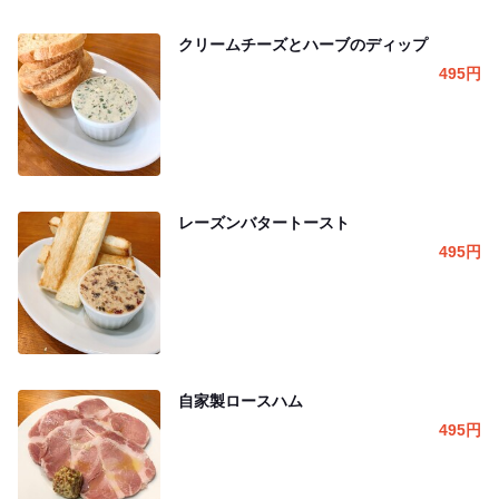
クリームチーズとハーブのディップ
495
円
レーズンバタートースト
495
円
自家製ロースハム
495
円