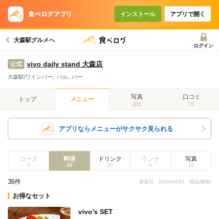
インストール
アプリで開く
大森駅グルメへ
ログイン
vivo daily stand 大森店
公式
大森駅/ワインバー､ バル､ バー
写真
口コミ
トップ
メニュー
201
21
アプリならメニューがサクサク見られる
コース
料理
ドリンク
ランチ
写真
0
36
20
0
16
36件
更新日 : 2023/04/01
(税込価格)
お得なセット
vivo's SET