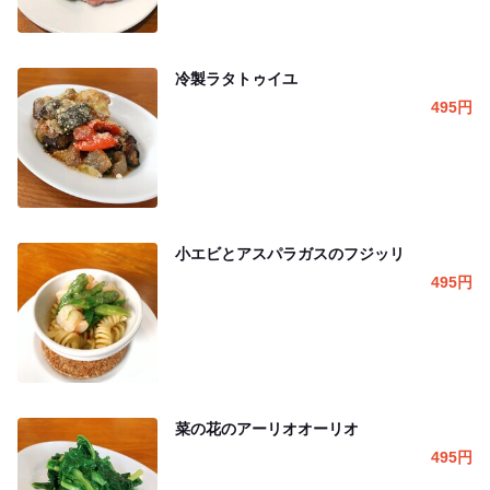
冷製ラタトゥイユ
495
円
小エビとアスパラガスのフジッリ
495
円
菜の花のアーリオオーリオ
495
円