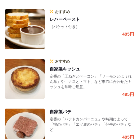
おすすめ
レバーペースト
（バケット付き）
495
円
おすすめ
自家製キッシュ
定番の「玉ねぎとベーコン」「サーモンとほうれ
ん草」や「ナスとトマト」など季節に合わせたキ
ッシュを常時ご用意。
495
円
自家製パテ
定番の「パテドカンパーニュ」や時期によって
「鴨のパテ」「エゾ鹿のパテ」「仔牛のパテ」な
ど
495
円