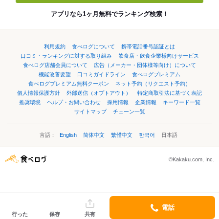
アプリなら1ヶ月無料でランキング検索！
利用規約
食べログについて
携帯電話番号認証とは
口コミ・ランキングに対する取り組み
飲食店・飲食企業様向けサービス
食べログ店舗会員について
広告（メーカー・団体様等向け）について
機能改善要望
口コミガイドライン
食べログプレミアム
食べログプレミアム無料クーポン
ネット予約（リクエスト予約）
個人情報保護方針
外部送信（オプトアウト）
特定商取引法に基づく表記
推奨環境
ヘルプ・お問い合わせ
採用情報
企業情報
キーワード一覧
サイトマップ
チェーン一覧
言語：
English
简体中文
繁體中文
한국어
日本語
©Kakaku.com, Inc.
電話
行った
保存
共有