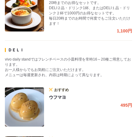
20時までのお得なセットです。
DELI２品・ドリンク1杯、またはDELI１品・ドリ
ンク２杯で1000円のお得なセットです。
毎日20時までのお時間で何度でもご注文いただけ
ます！
1,100
円
ＤＥＬＩ
vivo daily standではフレンチベースの小皿料理を常時16～20種ご用意してお
ります。
お一人様からでもお気軽にご注文いただけます。
メニューは毎週更新され、内容は時期によって異なります。
おすすめ
ウフマヨ
495
円