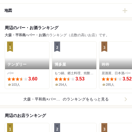
地図
周辺のバー・お酒ランキング
大森・平和島
×
バー・お酒
のランキング（点数の高いお店）です。
1
2
3
テンダリー
博多屋
吟吟
バー
もつ鍋、郷土料理、焼酎バー
居酒屋、日本酒バー
3.60
3.53
3.52
103人
254人
285人
大森・平和島×バー・お酒
のランキングをもっと見る
周辺のお店ランキング
1
2
3