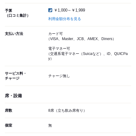
￥1,000～￥1,999
予算
（口コミ集計）
利用金額分布を見る
支払い方法
カード可
（VISA、Master、JCB、AMEX、Diners）
電子マネー可
（交通系電子マネー（Suicaなど）、iD、QUICPa
y）
サービス料・
チャージ無し
チャージ
席・設備
席数
8席（立ち飲み席有り）
個室
無