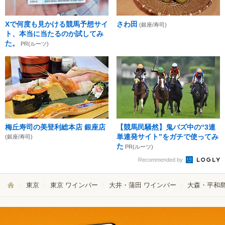
Xで何度も見かける競馬予想サイ
さわ田
(銀座/寿司)
ト、本当に当たるのか試してみ
た。
PR(ルーツ)
梅丘寿司の美登利総本店 銀座店
【競馬民騒然】鬼バズ中の“3連
単連発サイト”をガチで使ってみ
(銀座/寿司)
た
PR(ルーツ)
Recommended by
東京
東京 ワインバー
大井・蒲田 ワインバー
大森・平和島