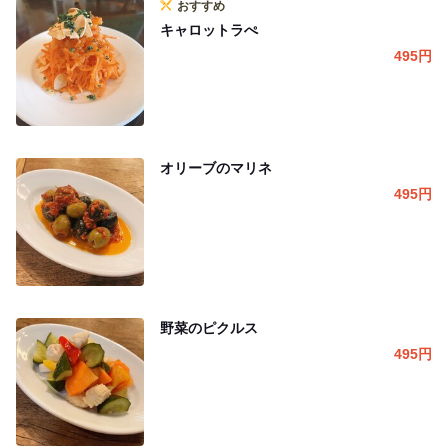
おすすめ
キャロットラぺ
495
円
オリーブのマリネ
495
円
野菜のピクルス
495
円