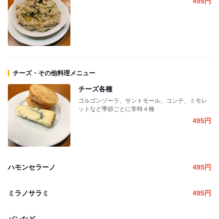
495
円
チーズ・その他料理メニュー
チーズ各種
ゴルゴンゾーラ、サントモール、コンテ、ミモレ
ットなど季節ごとに常時４種
495
円
ハモンセラーノ
495
円
ミラノサラミ
495
円