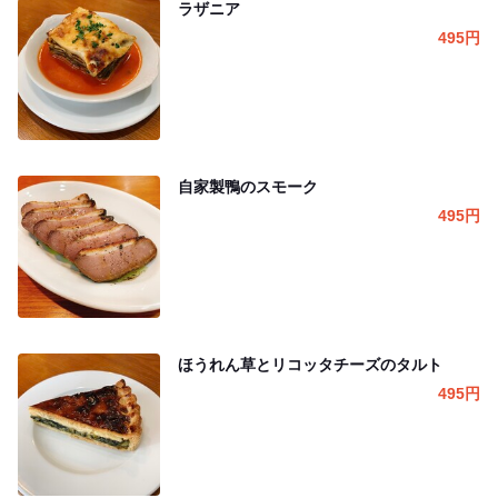
ラザニア
495
円
自家製鴨のスモーク
495
円
ほうれん草とリコッタチーズのタルト
495
円