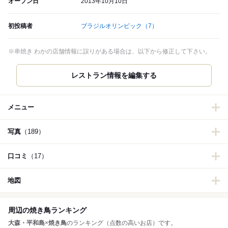
オープン日
2013年10月10日
初投稿者
ブラジルオリンピック
（7）
※串焼き わかの店舗情報に誤りがある場合は、以下から修正して下さい。
レストラン情報を編集する
メニュー
写真
（189）
口コミ
（17）
地図
周辺の焼き鳥ランキング
大森・平和島
×
焼き鳥
のランキング（点数の高いお店）です。