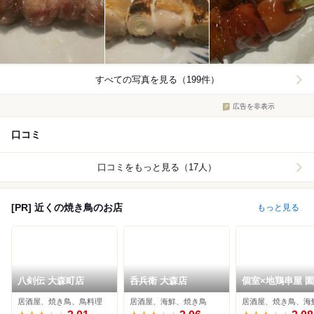
すべての写真を見る（199件）
広告を非表示
口コミ
口コミをもっと見る（17人）
[PR] 近くの焼き鳥のお店
もっと見る
八剣伝 大森町店
呑兵衛 大森店
個室×地鶏串屋 
大森本店
居酒屋、焼き鳥、鳥料理
居酒屋、海鮮、焼き鳥
居酒屋、焼き鳥、海