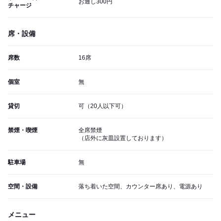
お通し300円
チャージ
席・設備
席数
16席
個室
無
貸切
可（20人以下可）
禁煙・喫煙
全席禁煙
（店外に灰皿設置しております）
駐車場
無
空間・設備
落ち着いた空間、カウンター席あり、電源あり
メニュー