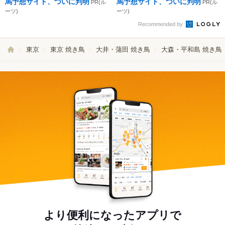
馬予想サイト、ついに判明
馬予想サイト、ついに判明
PR(ル
PR(ル
ーツ)
ーツ)
Recommended by
東京
東京 焼き鳥
大井・蒲田 焼き鳥
大森・平和島 焼き鳥
より便利になったアプリで