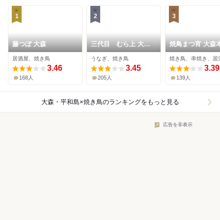
1
2
3
藤つぼ 大森
三代目 むら上 大森
焼鳥まつ宵 大森
山王店
居酒屋、焼き鳥
うなぎ、焼き鳥
焼き鳥、串焼き、居
3.46
3.45
3.39
168人
205人
139人
大森・平和島×焼き鳥
のランキングをもっと見る
広告を非表示