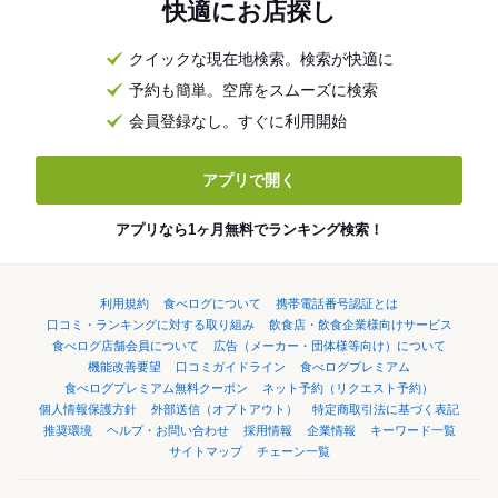
快適にお店探し
クイックな現在地検索。検索が快適に
予約も簡単。空席をスムーズに検索
会員登録なし。すぐに利用開始
アプリで開く
アプリなら1ヶ月無料でランキング検索！
利用規約
食べログについて
携帯電話番号認証とは
口コミ・ランキングに対する取り組み
飲食店・飲食企業様向けサービス
食べログ店舗会員について
広告（メーカー・団体様等向け）について
機能改善要望
口コミガイドライン
食べログプレミアム
食べログプレミアム無料クーポン
ネット予約（リクエスト予約）
個人情報保護方針
外部送信（オプトアウト）
特定商取引法に基づく表記
推奨環境
ヘルプ・お問い合わせ
採用情報
企業情報
キーワード一覧
サイトマップ
チェーン一覧