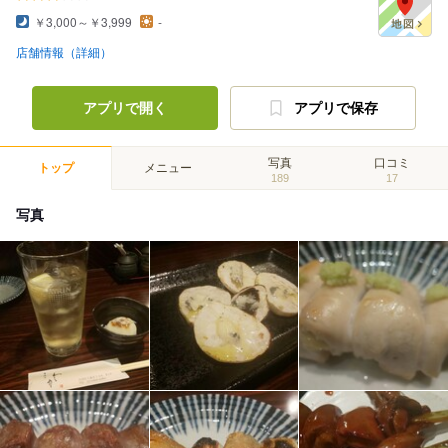
￥3,000～￥3,999
-
店舗情報（詳細）
アプリで開く
アプリで保存
写真
口コミ
トップ
メニュー
189
17
写真