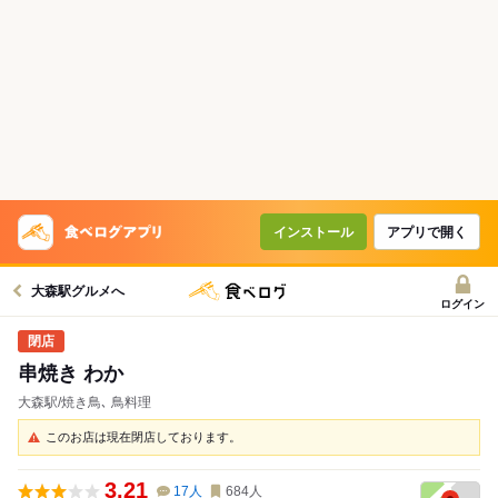
インストール
アプリで開く
大森駅グルメへ
ログイン
串焼き わか
大森駅/焼き鳥､ 鳥料理
このお店は現在閉店しております。
3.21
17
人
684
人