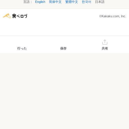
言語：
English
简体中文
繁體中文
한국어
日本語
©Kakaku.com, Inc.
行った
保存
共有