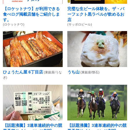
【ロケットナウ】が利用できる
完璧な生ビール体験を。ザ・パ
食べログ掲載店舗をご紹介しま
ーフェクト黒ラベルが飲めるお
す。
店
(ロケットナウ)
(サッポロビール)
ひょうたん屋 6丁目店
うち山
(東銀座/うな
(東銀座/懐石)
ぎ)
【話題沸騰】3連単連続的中の競
【話題沸騰】3連単連続的中の競