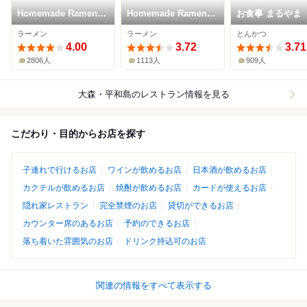
Homemade Ramen
Homemade Ramen
お食事 まるやま
麦苗
青麦
ラーメン
ラーメン
とんかつ
4.00
3.72
3.71
2806人
1113人
909人
大森・平和島
のレストラン情報を見る
こだわり・目的からお店を探す
子連れで行けるお店
ワインが飲めるお店
日本酒が飲めるお店
カクテルが飲めるお店
焼酎が飲めるお店
カードが使えるお店
隠れ家レストラン
完全禁煙のお店
貸切ができるお店
カウンター席のあるお店
予約のできるお店
落ち着いた雰囲気のお店
ドリンク持込可のお店
関連の情報をすべて表示する