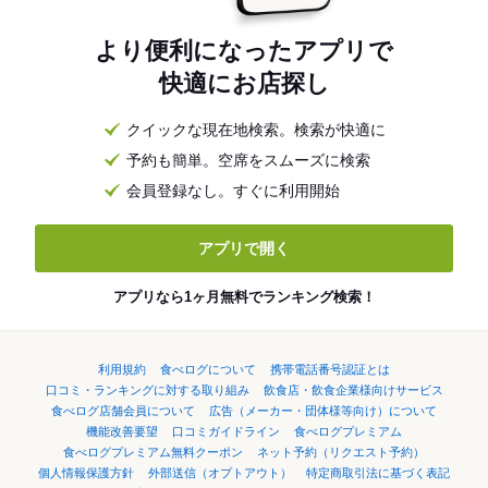
より便利になったアプリで
快適にお店探し
クイックな現在地検索。検索が快適に
予約も簡単。空席をスムーズに検索
会員登録なし。すぐに利用開始
アプリで開く
アプリなら1ヶ月無料でランキング検索！
利用規約
食べログについて
携帯電話番号認証とは
口コミ・ランキングに対する取り組み
飲食店・飲食企業様向けサービス
食べログ店舗会員について
広告（メーカー・団体様等向け）について
機能改善要望
口コミガイドライン
食べログプレミアム
食べログプレミアム無料クーポン
ネット予約（リクエスト予約）
個人情報保護方針
外部送信（オプトアウト）
特定商取引法に基づく表記