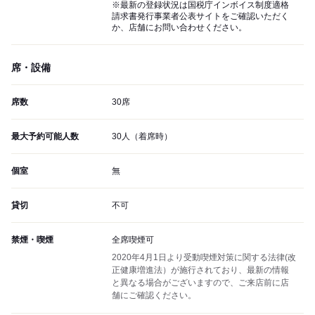
※最新の登録状況は国税庁インボイス制度適格
請求書発行事業者公表サイトをご確認いただく
か、店舗にお問い合わせください。
席・設備
席数
30席
最大予約可能人数
30人（着席時）
個室
無
貸切
不可
禁煙・喫煙
全席喫煙可
2020年4月1日より受動喫煙対策に関する法律(改
正健康増進法）が施行されており、最新の情報
と異なる場合がございますので、ご来店前に店
舗にご確認ください。