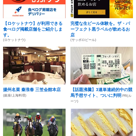
【ロケットナウ】が利用できる
完璧な生ビール体験を。ザ・パ
食べログ掲載店舗をご紹介しま
ーフェクト黒ラベルが飲めるお
す。
店
(ロケットナウ)
(サッポロビール)
揚州名菜 秦淮春 三笠会館本店
【話題沸騰】3連単連続的中の競
馬予想サイト、ついに判明
(銀座/上海料理)
PR(ル
ーツ)