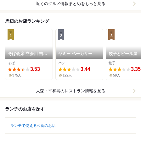
近くのグルメ情報まとめをもっと見る
周辺のお店ランキング
1
2
3
そば会席 立会川 吉田
ヤミー ベーカリー
餃子とビール屋
家
そば
パン
餃子
3.53
3.44
3.35
375人
122人
59人
大森・平和島
のレストラン情報を見る
ランチのお店を探す
ランチで使える和食のお店