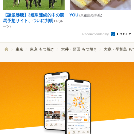
【話題沸騰】3連単連続的中の競
YOU
(東銀座/喫茶店)
馬予想サイト、ついに判明
PR(ル
ーツ)
Recommended by
東京
東京 もつ焼き
大井・蒲田 もつ焼き
大森・平和島 も