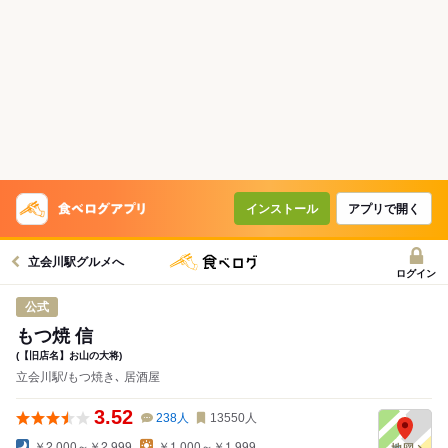
インストール
アプリで開く
立会川駅グルメへ
ログイン
公式
もつ焼 信
(【旧店名】お山の大将)
立会川駅/もつ焼き､ 居酒屋
3.52
238
人
13550
人
￥2,000～￥2,999
￥1,000～￥1,999