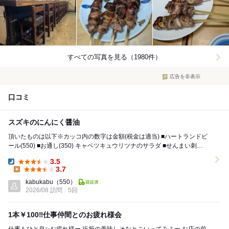
すべての写真を見る（1980件）
広告を非表示
口コミ
スズキのにんにく醤油
頂いたものは以下※カッコ内の数字は金額(税金は適当) ■ハートランドビ
ール(550) ■お通し(350) キャベツキュウリツナのサラダ ■せんまい刺
(350) ...
3.5
Dinner:
3.7
Lunch:
kabukabu
（550）
2026/08 訪問
5回
1本￥100‼️仕事仲間とのお疲れ様会