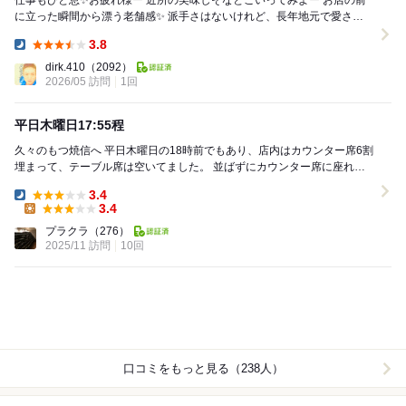
仕事もひと息✨️お疲れ様ー 近所の美味しそなとこいってみよー お店の前
に立った瞬間から漂う老舗感✨️ 派手さはないけれど、長年地元で愛され
続けてきたことが伝わる何とも言え...
3.8
Dinner:
dirk.410
（2092）
2026/05 訪問
1回
平日木曜日17:55程
久々のもつ焼信へ 平日木曜日の18時前でもあり、店内はカウンター席6割
埋まって、テーブル席は空いてました。 並ばずにカウンター席に座れま
した。 先ずは瓶ビールを注...
3.4
Dinner:
3.4
Lunch:
プラクラ
（276）
2025/11 訪問
10回
口コミをもっと見る（238人）