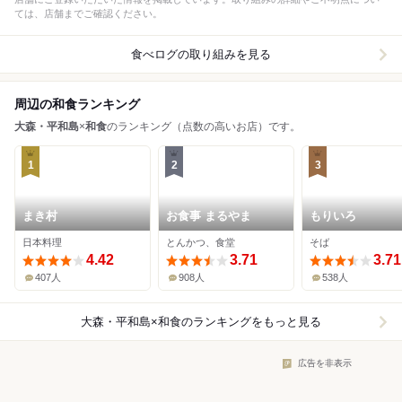
ては、店舗までご確認ください。
食べログの取り組みを見る
周辺の和食ランキング
大森・平和島
×
和食
のランキング（点数の高いお店）です。
1
2
3
まき村
お食事 まるやま
もりいろ
日本料理
とんかつ、食堂
そば
4.42
3.71
3.71
407人
908人
538人
大森・平和島×和食
のランキングをもっと見る
広告を非表示