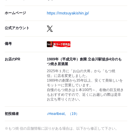
ホームページ
https://motsuyakishin.jp/
公式アカウント
備考
瓶コーク提供店
お店のPR
1989年（平成元年）創業 立会川駅徒歩4分のも
つ焼き居酒屋
2025年１月に「お山の大将」から「もつ焼
信」に店名変更しました。
1989年の創業から35年以上、安くて美味しいを
モットーに営業しています。
自慢のもつ焼きは１本100円～、名物の目玉焼き
もおすすめですので、近くにお越しの際は是非
お立ち寄りください。
初投稿者
♪Heartbeat。
（19）
※もつ焼 信の店舗情報に誤りがある場合は、以下から修正して下さい。