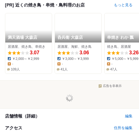
[PR] 近くの焼き鳥・串焼・鳥料理のお店
もっと見る
満天酒場 大森店
呑兵衛 大森店
串焼き わか 瓢
居酒屋、焼き鳥、串焼き
居酒屋、海鮮、焼き鳥
焼き鳥、居酒屋
3.07
3.06
3.26
￥2,000～￥2,999
￥3,000～￥3,999
￥5,000～￥5,999
Dinner:
Dinner:
Dinner:
-
-
-
Lunch:
Lunch:
Lunch:
109人
41人
47人
広告を非表示
店舗情報（詳細）
編集
アクセス
住所を編集