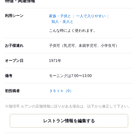
特徴・関連情報
利用シーン
家族・子供と
一人で入りやすい
知人・友人と
こんな時によく使われます。
お子様連れ
子供可（乳児可、未就学児可、小学生可）
オープン日
1971年
備考
モーニングは7:00〜13:00
初投稿者
３５ｔｈ
（0）
※珈琲亭 ルアンの店舗情報に誤りがある場合は、以下から修正して下さい。