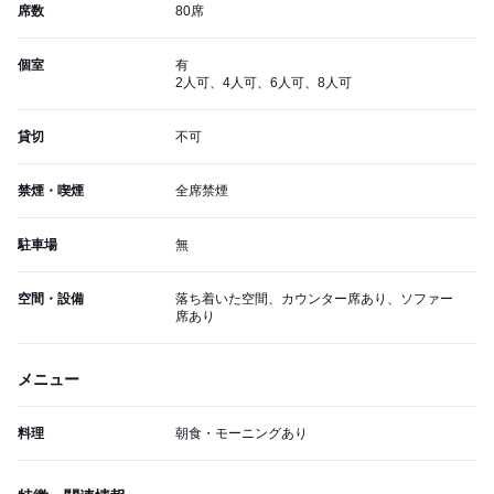
席数
80席
個室
有
2人可、4人可、6人可、8人可
貸切
不可
禁煙・喫煙
全席禁煙
駐車場
無
空間・設備
落ち着いた空間、カウンター席あり、ソファー
席あり
メニュー
料理
朝食・モーニングあり