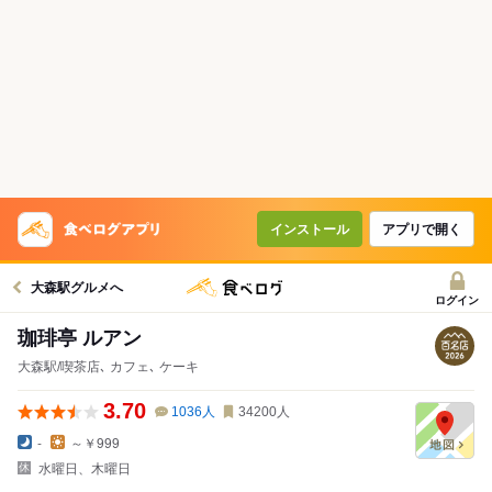
インストール
アプリで開く
大森駅グルメへ
ログイン
珈琲亭 ルアン
大森駅/喫茶店､ カフェ､ ケーキ
3.70
1036
人
34200
人
-
～￥999
水曜日、木曜日