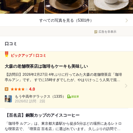
すべての写真を見る（5301件）
広告を非表示
口コミ
ピックアップ！口コミ
大森の老舗喫茶店は珈琲もケーキも美味しい
【訪問日】2026年2月27日 4年ぶりに行ってみた大森の老舗喫茶店「珈琲
亭ルアン」です。 すでに15時すぎでしたが、やはりけっこう人気で混ん
でいました。運よく2席だけ空きがあってすぐ座れました。偶然ですが、
4.0
4年前に座ったのと同じ席でした。最近なぜかこういうことが多くて数年
Lunch:
ぶりに行ったら前と同じ...
もう中高年デラックス
（1335）
2026/02 訪問
2回
【百名店】銅製カップのアイスコーヒー
「珈琲亭 ルアン」は、東京都大森駅から徒歩5分ほどの場所にあるレトロ
な喫茶店で、「喫茶店 百名店」に選ばれています。 久しぶりの訪問で