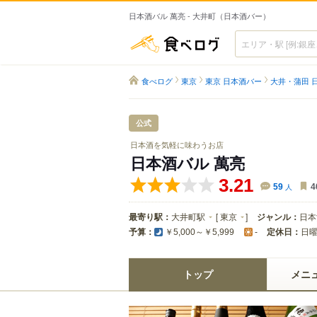
日本酒バル 萬亮 - 大井町（日本酒バー）
食べログ
食べログ
東京
東京 日本酒バー
大井・蒲田 
公式
日本酒を気軽に味わうお店
日本酒バル 萬亮
3.21
59
人
4
最寄り駅：
大井町駅
[
東京
]
ジャンル：
日本
予算：
定休日：
日
￥5,000～￥5,999
-
トップ
メニ