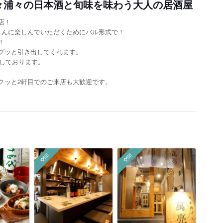
々浦々の日本酒と旬味を味わう大人の居酒屋
店！
さんに楽しんでいただくためにバル形式で！
！
グッと引き出してくれます。
意しております。
クッと2軒目でのご来店も大歓迎です。
空間
空間