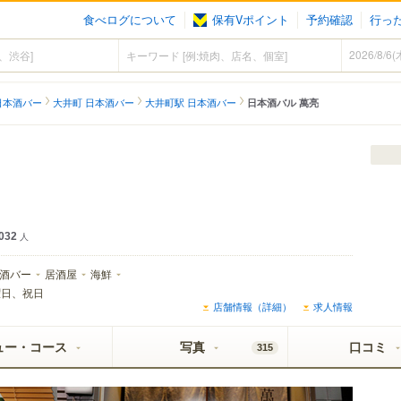
食べログについて
保有Vポイント
予約確認
行っ
日本酒バー
大井町 日本酒バー
大井町駅 日本酒バー
日本酒バル 萬亮
032
人
酒バー
居酒屋
海鮮
曜日、祝日
店舗情報（詳細）
求人情報
ュー・コース
写真
口コミ
315