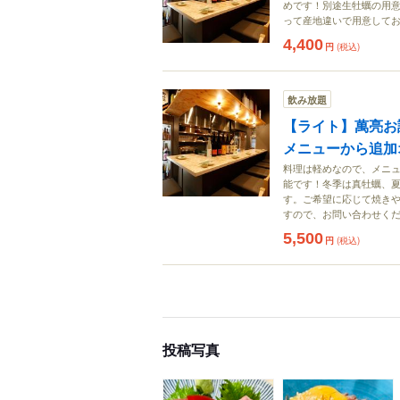
めです！別途生牡蠣の用
って産地違いで用意して
4,400
円
(税込)
飲み放題
【ライト】萬亮お試
メニューから追加
料理は軽めなので、メニ
能です！冬季は真牡蠣、
す。ご希望に応じて焼き
すので、お問い合わせく
5,500
円
(税込)
投稿写真