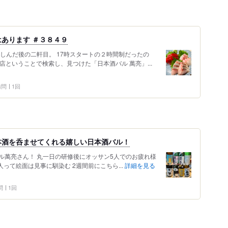
あります ＃３８４９
しんだ後の二軒目。 17時スタートの２時間制だったの
店ということで検索し、見つけた「日本酒バル 萬亮」...
 訪問
1回
本酒を呑ませてくれる嬉しい日本酒バル！
ル萬亮さん！ 丸一日の研修後にオッサン5人でのお疲れ様
って絵面は見事に馴染む 2週間前にこちら...
詳細を見る
問
1回