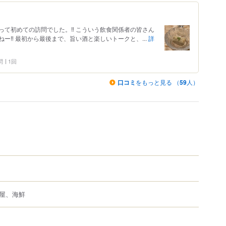
て初めての訪問でした。‼️ こういう飲食関係者の皆さん
‼️ 最初から最後まで、旨い酒と楽しいトークと、...
詳
問
1回
口コミ
をもっと見る （
59
人）
屋、海鮮