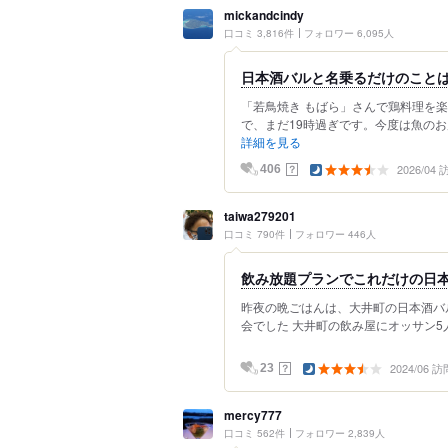
mickandcindy
口コミ 3,816件
フォロワー 6,095人
日本酒バルと名乗るだけのことは
「若鳥焼き もばら」さんで鶏料理を楽
で、まだ19時過ぎです。今度は魚のお
詳細を見る
2026/04
？
406
taiwa279201
口コミ 790件
フォロワー 446人
飲み放題プランでこれだけの日
昨夜の晩ごはんは、大井町の日本酒バ
会でした 大井町の飲み屋にオッサン5人
2024/06 訪
？
23
mercy777
口コミ 562件
フォロワー 2,839人