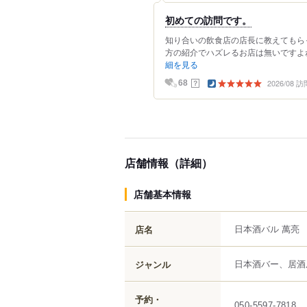
初めての訪問です。
知り合いの飲食店の店長に教えてもらっ
方の紹介でハズレるお店は無いですよねー
細を見る
2026/08 訪
？
68
店舗情報（詳細）
店舗基本情報
日本酒バル 萬亮
店名
日本酒バー、居酒
ジャンル
予約・
050-5597-7818