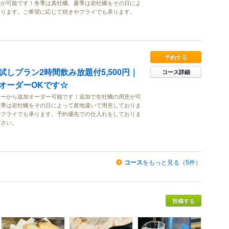
意が可能です！冬季は真牡蠣、夏季は岩牡蠣をその日によ
おります。ご希望に応じて焼きやフライでも承ります。
予約する
しプラン2時間飲み放題付5,500円｜
コース詳細
オーダーOKです☆
ューから追加オーダー可能です！追加で生牡蠣の用意が可
夏季は岩牡蠣をその日によって産地違いで用意しておりま
やフライでも承ります。予約優先での仕入れをしておりま
ださい。
コース
をもっと見る（5件）
投稿する