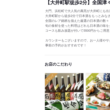
【大井町駅徒歩2分】全国津
大門、浜松町で大人気の萬亮が大井町にも出
大井町駅から徒歩2分で日本酒をもっとみな
全国のレア銘柄を揃えた厳選の日本酒の数々
旬の食材を使った料理はどれも日本酒の味を
コースも飲み放題が付いて5500円からご用
カウンターもございますので、お一人様やサ
事前の予約がおすすめです！
お店のこだわり
ドリンク
料理