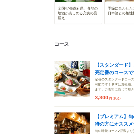
全国47都道府県、各地の
季節に合わせた
地酒が楽しめる充実の品
日本酒との相性
揃え
コース
【スタンダード】ご
亮定番のコースです
定番のスタンダードコース
可能です！冬季は真牡蠣
ます。ご希望に応じて焼
3,300
円
(税込)
【プレミアム】旬の
待の方にオススメ
旬の味覚コース♪品数より