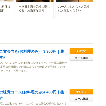
お料理は
本格日本酒を気軽に楽し
お一人でもふらっと気軽
抜群
める、お洒落な店内
にお越しください
宴会向き(お料理のみ) 3,300円｜萬
予約する
⭐︎
コース詳細
♪こちらのコースでは追加になりますが、生牡蠣の用意が
、夏季は岩牡蠣をその日によって産地違いで用意しており
きやフライでも承ります。
味覚コース(お料理のみ)4,400円｜接
予約する
☆
コース詳細
質にこだわったコースなので、会社宴会や接待にもおすす