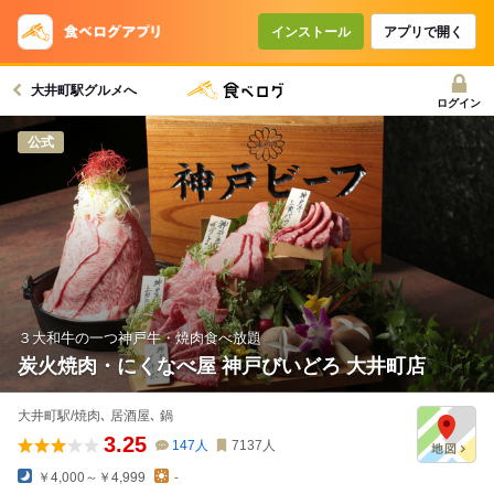
コースで使えるクーポン
戻る
インストール
アプリで開く
大井町駅グルメへ
クーポンを利用せず予約する
ログイン
公式
３大和牛の一つ神戸牛・焼肉食べ放題
炭火焼肉・にくなべ屋 神戸びいどろ 大井町店
大井町駅/焼肉､ 居酒屋､ 鍋
3.25
147
人
7137
人
￥4,000～￥4,999
-