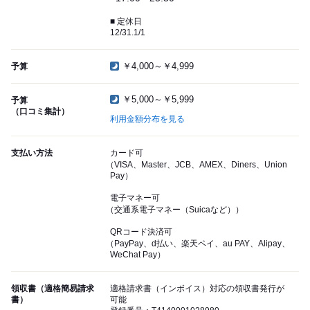
■ 定休日
12/31.1/1
￥4,000～￥4,999
予算
￥5,000～￥5,999
予算
（口コミ集計）
利用金額分布を見る
支払い方法
カード可
（VISA、Master、JCB、AMEX、Diners、Union
Pay）
電子マネー可
（交通系電子マネー（Suicaなど））
QRコード決済可
（PayPay、d払い、楽天ペイ、au PAY、Alipay、
WeChat Pay）
領収書（適格簡易請求
適格請求書（インボイス）対応の領収書発行が
書）
可能