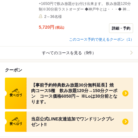
+1650円で飲み放題がお付け出来ます。 飲み放題120分
制※30分前ラストオーダー ◆神戸牛とは・・・◆ 神戸
産のお肉＝「神戸牛」と誤解されがちですが、正確には
2～36名様
兵庫県内の認定繁殖農家で【但馬牛】の純血統の子を生
ませ約9カ月育てた後、同じく認定の肥育農家で28～32
5,720
円
(税込)
詳細・予約
カ月育てられた【但馬牛】から一定の基準を満たしたも
のしか【神戸牛(こうべうし)】とは呼べません。その狭
このコース予約で使えるクーポン（1）
き門をくぐり抜けて比類なき良質の肉だけが日本だけで
なく海外でも【kobebeef】としてその名を轟かせていま
すべてのコースを見る（9件）
す。
クーポン
食べログ クーポン
【事前予約特典飲み放題30分無料延長】焼
肉コース5種 飲み放題120分→150分クーポ
ン コース価格6050円～ ※Loは30分前とな
ります。
食べログ クーポン
当店公式LINE友達追加でワンドリンクプレ
ゼント‼︎