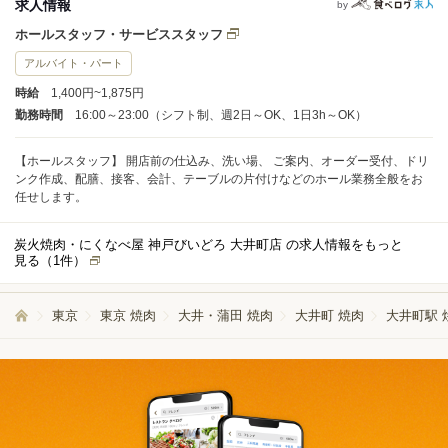
求人情報
by
ホールスタッフ・サービススタッフ
アルバイト・パート
時給
1,400円~1,875円
勤務時間
16:00～23:00（シフト制、週2日～OK、1日3h～OK）
【ホールスタッフ】 開店前の仕込み、洗い場、 ご案内、オーダー受付、ドリ
ンク作成、配膳、接客、会計、テーブルの片付けなどのホール業務全般をお
任せします。
炭火焼肉・にくなべ屋 神戸びいどろ 大井町店 の求人情報をもっと
見る（
1
件）
東京
東京 焼肉
大井・蒲田 焼肉
大井町 焼肉
大井町駅 