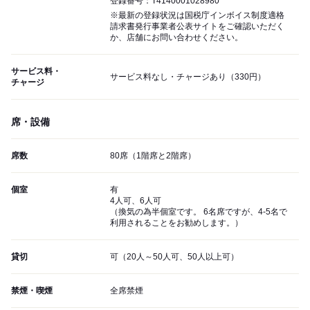
登録番号：T4140001028980
※最新の登録状況は国税庁インボイス制度適格
請求書発行事業者公表サイトをご確認いただく
か、店舗にお問い合わせください。
サービス料・
サービス料なし・チャージあり（330円）
チャージ
席・設備
席数
80席（1階席と2階席）
個室
有
4人可、6人可
（換気の為半個室です。 6名席ですが、4-5名で
利用されることをお勧めします。）
貸切
可（20人～50人可、50人以上可）
禁煙・喫煙
全席禁煙