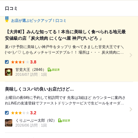
口コミ
お店が選ぶピックアップ！口コミ
【大井町】みんな知ってる！本当に美味しく食べられる地元最
安値級の店「炭火焼肉 にくなべ屋 神戸びいどろ 」
夏バテ予防に美味しい神戸牛をタップリ 食べてきました甘党大王です＼
(~o~)／♡ しかもメッチャリーズナブル！！ 場所は・・・ 炭火焼肉にく
なべ屋 神戸びいどろ大井町店 こりゃ～～～ 御近所さんに愛されて当たり
3.8
前だわ( *´艸｀) 私たちが訪問した時も アッという間に御近所さんぽい
Dinner:
方々で満席の 大人気店なのｗ ほぼオープンの時間に行ったのだけど 4月
甘党大王
（2846）
に開店し...
2016/07 訪問
1回
美味しくコスパの良いお店だけど…
土曜日の夜6時に予約して初訪問です 先客は3組ほど カウンターに案内さ
れLINEの友達登録でファーストドリンクサービスで生ビールをオーダー
し乾杯！ モヤシナムルにお肉はタン塩...
3.2
Dinner:
くりぶーぶー太郎
（92）
2026/06 訪問
1回