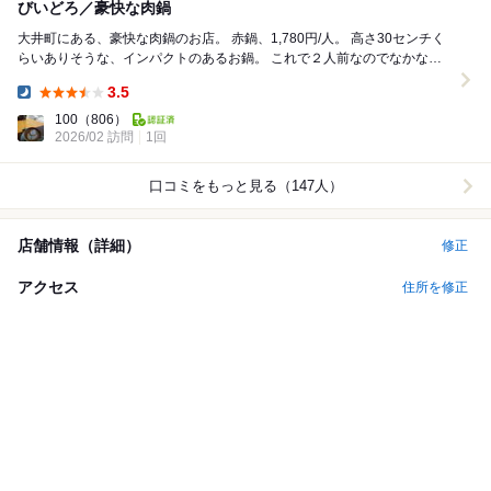
びいどろ／豪快な肉鍋
大井町にある、豪快な肉鍋のお店。 赤鍋、1,780円/人。 高さ30センチく
らいありそうな、インパクトのあるお鍋。 これで２人前なのでなかなか
のボリューム。 お店の方が...
3.5
Dinner:
100
（806）
2026/02 訪問
1回
口コミをもっと見る（147人）
店舗情報（詳細）
修正
アクセス
住所を修正