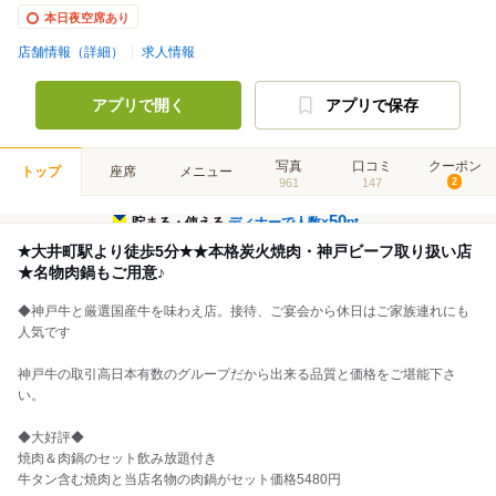
本日夜空席あり
店舗情報（詳細）
求人情報
アプリで開く
アプリで保存
写真
口コミ
クーポン
トップ
座席
メニュー
961
147
2
50
貯まる・使える
ディナーで人数×
pt
✭大井町駅より徒歩5分✭★本格炭火焼肉・神戸ビーフ取り扱い店
★名物肉鍋もご用意♪
◆神戸牛と厳選国産牛を味わえ店。接待、ご宴会から休日はご家族連れにも
人気です
神戸牛の取引高日本有数のグループだから出来る品質と価格をご堪能下さ
い。
◆大好評◆
焼肉＆肉鍋のセット飲み放題付き
牛タン含む焼肉と当店名物の肉鍋がセット価格5480円