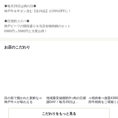
◆毎月29日は肉の日◆
神戸牛＆牛タン含む【全24品】が29%OFFに！
◆圧倒的コスパ◆
神戸ビーフの階段盛り＆当店名物肉鍋のセット
6980円→5980円と大変お得！
お店のこだわり
目の前で捌かれた新鮮な≪
地域最安値挑戦中♪肉の日感
≪焼肉食べ放題438
神戸牛≫が味わえる
謝DAY！毎月29日は
田牛焼肉をご堪能く
29％OFF
い！
こだわりをもっと見る