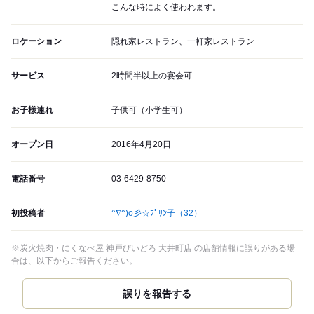
こんな時によく使われます。
ロケーション
隠れ家レストラン、一軒家レストラン
サービス
2時間半以上の宴会可
お子様連れ
子供可（小学生可）
オープン日
2016年4月20日
電話番号
03-6429-8750
初投稿者
^∇^)o彡☆ﾌﾟﾘﾝ子
（32）
※炭火焼肉・にくなべ屋 神戸びいどろ 大井町店 の店舗情報に誤りがある場
合は、以下からご報告ください。
誤りを報告する