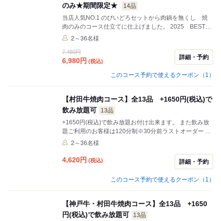
のみ★期間限定★
14品
当店人気NO.1 のびいどろセットから肉鍋を無くし 焼
肉のみのコース仕立てに仕上げました。 2025 BEST1
特選タン BEST2 特選ハラミ に加え 当店自慢の国産
2～36名様
村田牛部門BEST1.2 2種と 三大和牛の神戸ビーフ2種
7,480円
+子供部門BEST1ソーセージ も盛り込みました。 他の
詳細・予約
6,980
円
(税込)
焼肉コースに比べ ボリュームも満点となっていますの
で 当店ご利用で迷ったらまずは こちらのコースをお
このコース予約で使えるクーポン（1）
選び頂いては如何でしょうか！？
【村田牛焼肉コース】全13品 +1650円(税込)で
飲み放題可
13品
+1650円(税込)で飲み放題お付け出来ます。 また飲み放
題ご利用のお客様は120分制※30分前ラストオーダー ◆
村田牛とは◆ 兵庫県姫路市夢前町（ユメサキチョウ）に
2～36名様
ある村田牧場から限定して仕入れております。 牛肉は
「オレイン酸」（旨味成分）を豊富に含み、「口溶け」
4,620
円
(税込)
詳細・予約
「風味」が良いとされています。村田牛はこのオレイン
酸の含有量が56％～61％と日本で生産される牛の中でも
このコース予約で使えるクーポン（1）
トップクラスです。
【神戸牛・村田牛焼肉コース】全13品 +1650
円(税込)で飲み放題可
13品