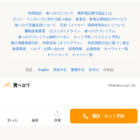
利用規約
食べログについて
携帯電話番号認証とは
口コミ・ランキングに対する取り組み
飲食店・飲食企業様向けサービス
食べログ店舗会員について
広告（メーカー・団体様等向け）について
機能改善要望
口コミガイドライン
食べログプレミアム
食べログプレミアム無料クーポン
ネット予約（リクエスト予約）
個人情報保護方針
外部送信（オプトアウト）
特定商取引法に基づく表記
推奨環境
ヘルプ・お問い合わせ
採用情報
企業情報
キーワード一覧
サイトマップ
チェーン一覧
言語：
English
简体中文
繁體中文
한국어
日本語
©Kakaku.com, Inc.
電話・ネット予約
行った
保存
共有