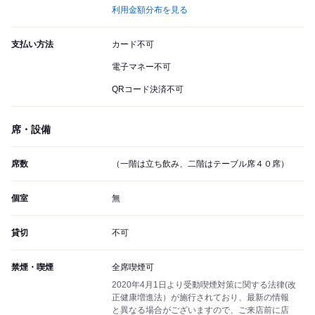
利用金額分布を見る
支払い方法
カード不可
電子マネー不可
QRコード決済不可
席・設備
席数
（一階は立ち飲み、二階はテーブル席４０席）
個室
無
貸切
不可
禁煙・喫煙
全席喫煙可
2020年4月1日より受動喫煙対策に関する法律(改
正健康増進法）が施行されており、最新の情報
と異なる場合がございますので、ご来店前に店