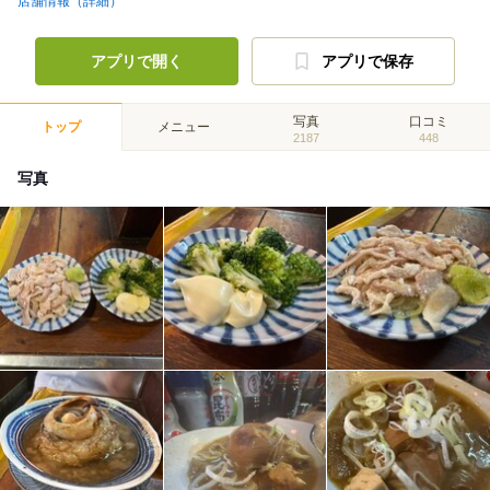
店舗情報（詳細）
アプリで開く
アプリで保存
写真
口コミ
トップ
メニュー
2187
448
写真