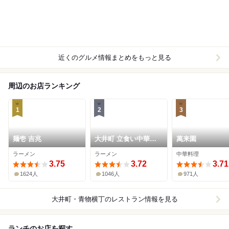
近くのグルメ情報まとめをもっと見る
周辺のお店ランキング
1
2
3
麺壱 吉兆
大井町 立食い中華蕎
萬来園
麦 いりこ屋
ラーメン
ラーメン
中華料理
3.75
3.72
3.71
1624人
1046人
971人
大井町・青物横丁
のレストラン情報を見る
ランチのお店を探す