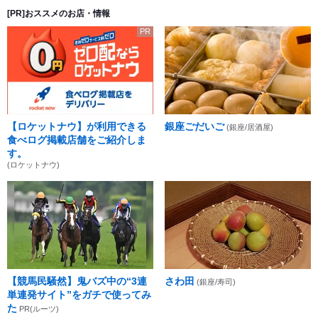
[PR]おススメのお店・情報
PR
【ロケットナウ】が利用できる
銀座ごだいご
(銀座/居酒屋)
食べログ掲載店舗をご紹介しま
す。
(ロケットナウ)
【競馬民騒然】鬼バズ中の“3連
さわ田
(銀座/寿司)
単連発サイト”をガチで使ってみ
た
PR(ルーツ)