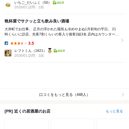
いちご_だいふく
（50）
2026/01 訪問
1回
晩杯屋でサクッと立ち飲み良い酒場
大井町でお仕事。 正月の浮かれた陽気も冷めやまぬ1月初旬の平日。 21
時くらいに訪店、先客7割くらいの客入り後客2組3名 店内はカウンターと
小さなボックス。 とは言え立...
3.5
Dinner:
レフトくん
（1821）
2026/01 訪問
1回
口コミをもっと見る（448人）
[PR] 近くの居酒屋のお店
もっと見る