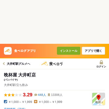
インストール
アプリで開く
大井町駅グルメへ
ログイン
晩杯屋 大井町店
(バンパイヤ)
大井町駅/立ち飲み
3.29
448
人
13306
人
￥1,000～￥1,999
￥1,000～￥1,999