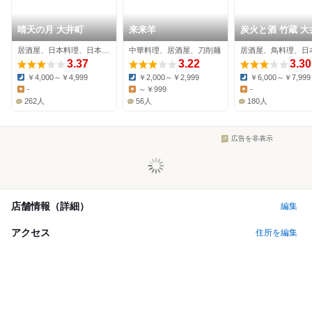
晴天の月 大井町
来来羊
炭火と酒 竹蔵 大
店
居酒屋、日本料理、日本酒バー
中華料理、居酒屋、刀削麺
居酒屋、鳥料理、日
3.37
3.22
3.30
￥4,000～￥4,999
￥2,000～￥2,999
￥6,000～￥7,999
Dinner:
Dinner:
Dinner:
-
～￥999
-
Lunch:
Lunch:
Lunch:
262人
56人
180人
広告を非表示
店舗情報（詳細）
編集
アクセス
住所を編集