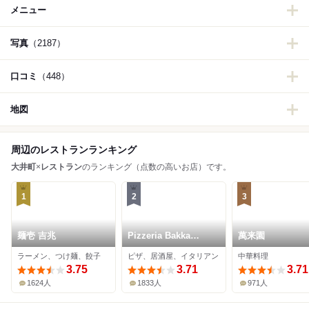
メニュー
写真
（2187）
口コミ
（448）
地図
周辺のレストランランキング
大井町
×
レストラン
のランキング（点数の高いお店）です。
1
2
3
麺壱 吉兆
Pizzeria Bakka
萬来園
M'unica
ラーメン、つけ麺、餃子
ピザ、居酒屋、イタリアン
中華料理
3.75
3.71
3.71
1624人
1833人
971人