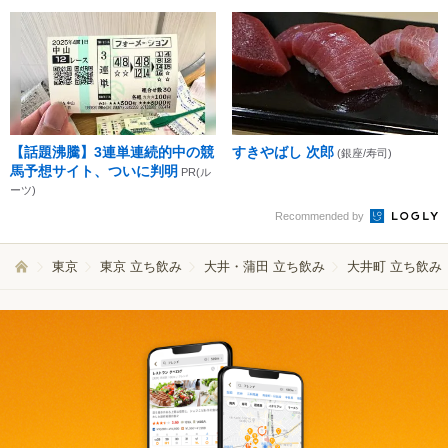
【話題沸騰】3連単連続的中の競
すきやばし 次郎
(銀座/寿司)
馬予想サイト、ついに判明
PR(ル
ーツ)
Recommended by
東京
東京 立ち飲み
大井・蒲田 立ち飲み
大井町 立ち飲み