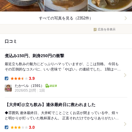
すべての写真を見る（2352件）
広告を非表示
口コミ
煮込み150円、刺身250円の衝撃
最近立ち飲みの魅力にどっぷりハマっていますが、ここは別格。 今回も
その圧倒的なコスパに、いい意味で「やばい」の連続でした。 1階は一人
飲みに最適な立ち飲み、2階は座れる...
3.9
Dinner:
たかベル
（1591）
2026/05 訪問
1回
【大井町@立ち飲み】連休最終日に救われました
◆雰囲気 連休最終日、大井町でことごとくお店が閉まっている中、煌々
と明かりが灯っていた晩杯屋さん。 正直それだけでかなりありがたい存
在 店内は年季たっぷり、雑多で決してキレイ...
3.0
Dinner: