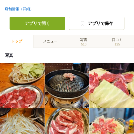
店舗情報（詳細）
アプリで開く
アプリで保存
写真
口コミ
トップ
メニュー
516
125
写真