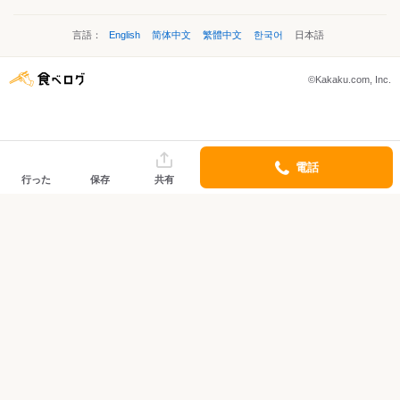
言語：
English
简体中文
繁體中文
한국어
日本語
©Kakaku.com, Inc.
電話
行った
保存
共有