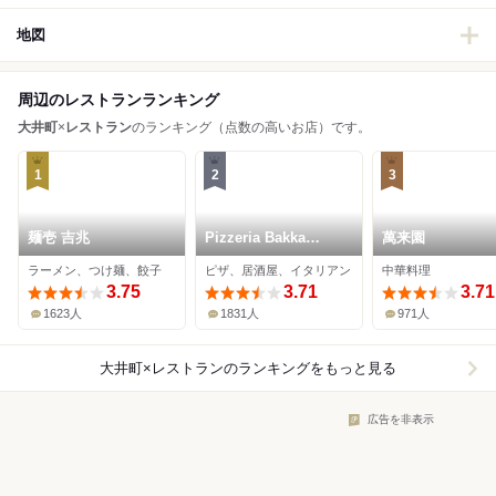
地図
周辺のレストランランキング
大井町
×
レストラン
のランキング（点数の高いお店）です。
1
2
3
麺壱 吉兆
Pizzeria Bakka
萬来園
M'unica
ラーメン、つけ麺、餃子
ピザ、居酒屋、イタリアン
中華料理
3.75
3.71
3.71
1623人
1831人
971人
大井町×レストラン
のランキングをもっと見る
広告を非表示