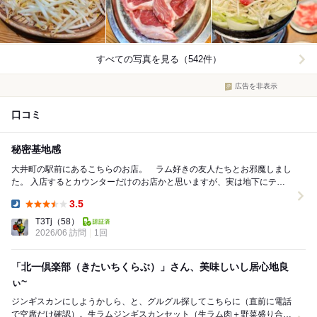
すべての写真を見る（542件）
広告を非表示
口コミ
秘密基地感
大井町の駅前にあるこちらのお店。 ラム好きの友人たちとお邪魔しまし
た。 入店するとカウンターだけのお店かと思いますが、実は地下にテー
ブル席がありますw カウンターのお客さんに「後...
3.5
Dinner:
T3Tj
（58）
2026/06 訪問
1回
「北一倶楽部（きたいちくらぶ）」さん、美味しいし居心地良
ぃ~
ジンギスカンにしようかしら、と、グルグル探してこちらに（直前に電話
で空席だけ確認）。生ラムジンギスカンセット（生ラム肉＋野菜盛り合わ