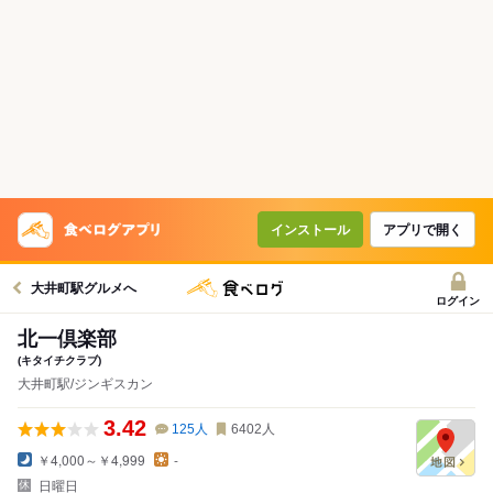
インストール
アプリで開く
大井町駅グルメへ
ログイン
北一倶楽部
(キタイチクラブ)
大井町駅/ジンギスカン
3.42
125
人
6402
人
￥4,000～￥4,999
-
日曜日