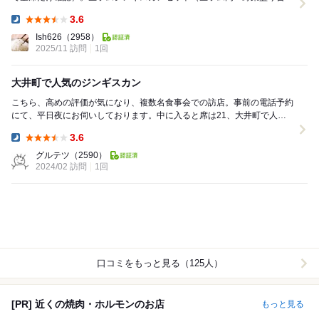
せ）￥1,595、中ライス￥440、ラムウインナ...
3.6
Dinner:
Ish626
（2958）
2025/11 訪問
1回
大井町で人気のジンギスカン
こちら、高めの評価が気になり、複数名食事会での訪店。事前の電話予約
にて、平日夜にお伺いしております。中に入ると席は21、大井町で人気
のジンギスカンのお店です。 「生ラムジンギ...
3.6
Dinner:
グルテツ
（2590）
2024/02 訪問
1回
口コミをもっと見る（125人）
[PR] 近くの焼肉・ホルモンのお店
もっと見る