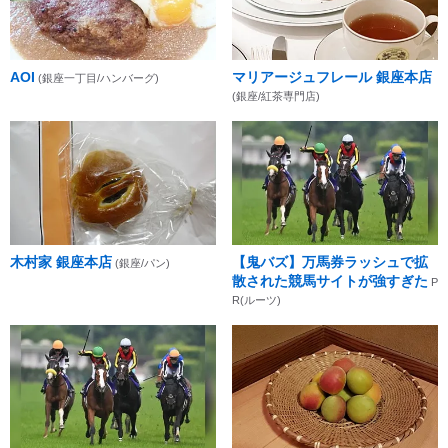
AOI
マリアージュフレール 銀座本店
(銀座一丁目/ハンバーグ)
(銀座/紅茶専門店)
木村家 銀座本店
【鬼バズ】万馬券ラッシュで拡
(銀座/パン)
散された競馬サイトが強すぎた
P
R(ルーツ)