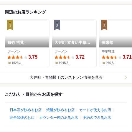
周辺のお店ランキング
1
2
3
麺壱 吉兆
大井町 立食い中華蕎
萬来園
麦 いりこ屋
ラーメン
ラーメン
中華料理
3.75
3.72
3.71
1623人
1045人
970人
大井町・青物横丁
のレストラン情報を見る
こだわり・目的からお店を探す
日本酒が飲めるお店
焼酎が飲めるお店
カードが使えるお店
完全禁煙のお店
カウンター席のあるお店
予約のできるお店