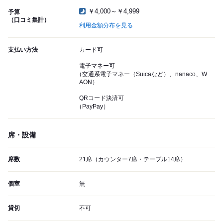
￥4,000～￥4,999
予算
（口コミ集計）
利用金額分布を見る
支払い方法
カード可
電子マネー可
（交通系電子マネー（Suicaなど）、nanaco、W
AON）
QRコード決済可
（PayPay）
席・設備
席数
21席（カウンター7席・テーブル14席）
個室
無
貸切
不可