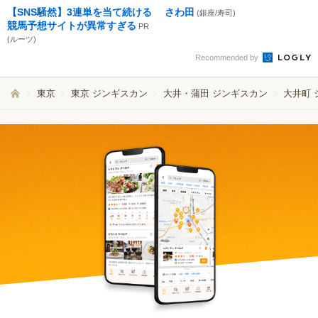
【SNS騒然】3連単を当て続ける
さわ田
(銀座/寿司)
競馬予想サイトが異常すぎる
PR
(ルーツ)
Recommended by
東京
東京 ジンギスカン
大井・蒲田 ジンギスカン
大井町 