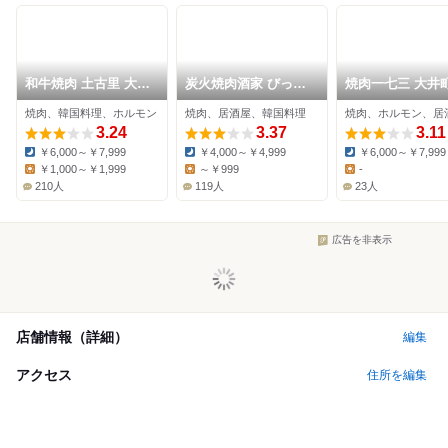
和牛焼肉 土古里 大井
炭火焼肉酒家 びっく
焼肉一七三 大井
町店
りや 大井町店
焼肉、韓国料理、ホルモン
焼肉、居酒屋、韓国料理
焼肉、ホルモン、居
3.24
3.37
3.11
￥6,000～￥7,999
￥4,000～￥4,999
￥6,000～￥7,999
Dinner:
Dinner:
Dinner:
￥1,000～￥1,999
～￥999
-
Lunch:
Lunch:
Lunch:
210人
119人
23人
広告を非表示
店舗情報（詳細）
編集
アクセス
住所を編集