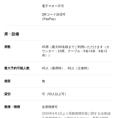
電子マネー不可
QRコード決済可
（PayPay）
席・設備
席数
45席（最大60名様までご利用いただけます（カ
ウンター：10席、テーブル：6名×3卓、8名×2
卓））
最大予約可能人数
45人（着席時）、60人（立食時）
個室
無
貸切
可（50人以上可）
禁煙・喫煙
全席喫煙可
2020年4月1日より受動喫煙対策に関する法律(改