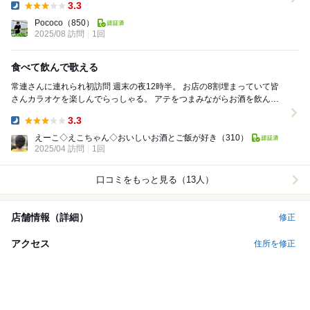
3.3
Dinner:
Pococo
（850）
2025/08 訪問
1回
食べて飲んで歌える
常連さんに連れられ初訪問 週末の夜12時半。 お店の8割埋まっていて皆
さんカラオケを楽しんでらっしゃる。 アテをつまみながらお酒を飲んで
歌って 常連さんが集うカラオケ居...
3.3
Dinner:
えーこ◇えこちゃん◇おいしいお酒とご飯が好き
（310）
2025/04 訪問
1回
口コミをもっと見る（13人）
店舗情報（詳細）
修正
アクセス
住所を修正