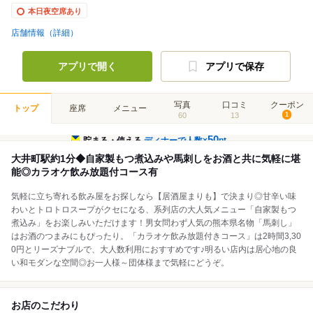
本日夜空席あり
店舗情報（詳細）
アプリで開く
アプリで保存
写真
口コミ
クーポン
トップ
座席
メニュー
60
13
1
50
貯まる・使える
ディナーで人数×
pt
大井町駅約1分◆自家製もつ煮込みや馬刺しをお酒と共に気軽に堪
能◎カラオケ飲み放題付コース有
気軽に立ち寄れる飲み屋をお探しなら【居酒屋まりも】で決まり◎甘辛い味
わいとトロトロスープがクセになる、系列店の大人気メニュー「自家製もつ
煮込み」をお楽しみいただけます！男女問わず人気の熊本県名物「馬刺し」
はお酒のつまみにもぴったり。「カラオケ飲み放題付きコース」は2時間3,30
0円とリーズナブルで、大人数利用におすすめです♪明るい店内は居心地の良
い和モダンな空間◎お一人様～団体様まで気軽にどうぞ。
お店のこだわり