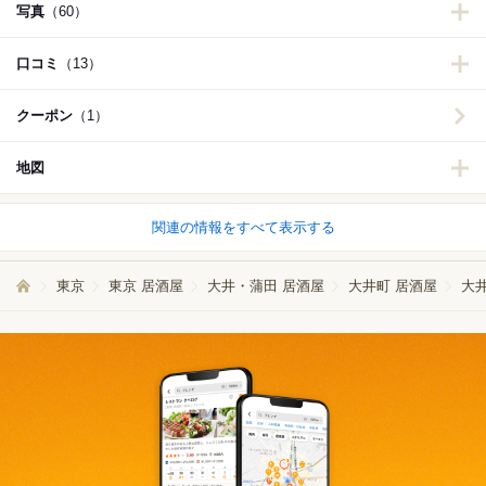
写真
（60）
口コミ
（13）
クーポン
（1）
地図
関連の情報をすべて表示する
東京
東京 居酒屋
大井・蒲田 居酒屋
大井町 居酒屋
大