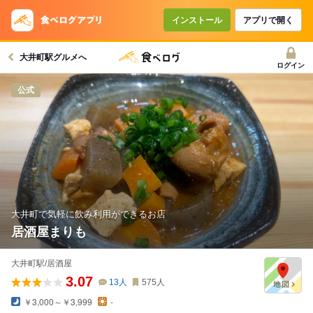
コースで使えるクーポン
戻る
インストール
アプリで開く
大井町駅グルメへ
クーポンを利用せず予約する
ログイン
公式
大井町で気軽に飲み利用ができるお店
居酒屋まりも
大井町駅/居酒屋
3.07
13
人
575
人
￥3,000～￥3,999
-