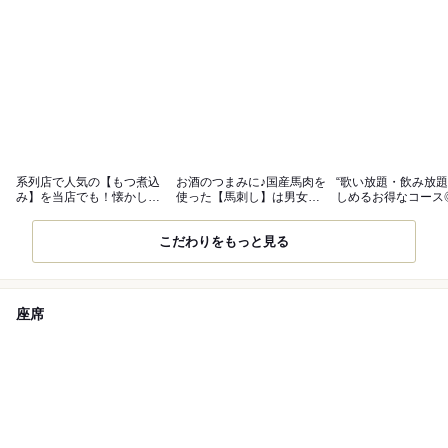
系列店で人気の【もつ煮込
お酒のつまみに♪国産馬肉を
“歌い放題・飲み放題
み】を当店でも！懐かしさ
使った【馬刺し】は男女問
しめるお得なコース
感じる味わい
わず人気◎
会利用にも
こだわりをもっと見る
座席