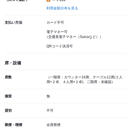
利用金額分布を見る
支払い方法
カード不可
電子マネー可
（交通系電子マネー（Suicaなど））
QRコード決済可
席・設備
席数
（一階席：カウンター16席、テーブル12席(２人
用×２卓、４人用×２卓)、二階席：未確認）
個室
無
貸切
不可
禁煙・喫煙
全席禁煙