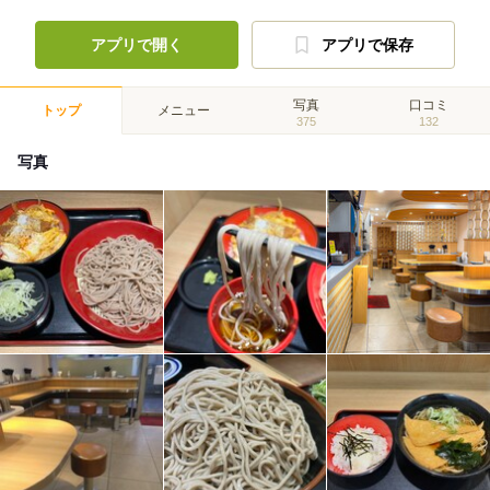
アプリで開く
アプリで保存
写真
口コミ
トップ
メニュー
375
132
写真