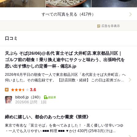
すべての写真を見る（417件）
広告を非表示
口コミ
天ぷら そば(26/06)@名代 富士そば 大井町店.東京都品川区｜
ゴルフ前の朝食！乗り換え途中にサクッと味わう、出張時代を
思い出す懐かしの定番一杯 - 備忘6.jp
2026年6月平日の朝食で一人で東京都品川区「名代富士そば大井町店」へ
伺いました。その備忘録です。 【訪店回数・経緯】 この日は若洲ゴルフ
リンクスでのゴルフがあり、その乗換...
3.6
Lunch:
bibo6.jp
（240）
2026/06 訪問
1回
締めに嬉しい、都会のあったか蕎麦《禁煙》
東京で有名な「富士そば」を食べてみました！ ・黒く優しい甘辛いつゆ
・一人でも入りやすい ■■■ 料理 ■■■ ▼かけ 430円 (25年3月) 汁は...