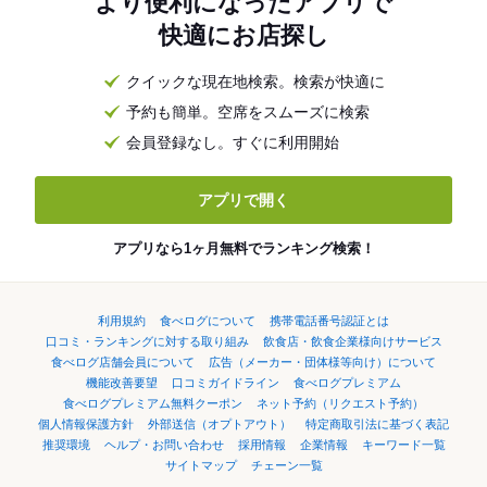
より便利になったアプリで
快適にお店探し
クイックな現在地検索。検索が快適に
予約も簡単。空席をスムーズに検索
会員登録なし。すぐに利用開始
アプリで開く
アプリなら1ヶ月無料でランキング検索！
利用規約
食べログについて
携帯電話番号認証とは
口コミ・ランキングに対する取り組み
飲食店・飲食企業様向けサービス
食べログ店舗会員について
広告（メーカー・団体様等向け）について
機能改善要望
口コミガイドライン
食べログプレミアム
食べログプレミアム無料クーポン
ネット予約（リクエスト予約）
個人情報保護方針
外部送信（オプトアウト）
特定商取引法に基づく表記
推奨環境
ヘルプ・お問い合わせ
採用情報
企業情報
キーワード一覧
サイトマップ
チェーン一覧