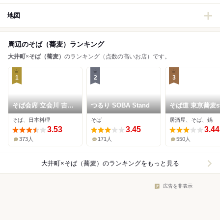
地図
周辺のそば（蕎麦）ランキング
大井町
×
そば（蕎麦）
のランキング（点数の高いお店）です。
1
2
3
そば会席 立会川 吉田
つるり SOBA Stand
そば道 東京蕎麦st
家
大井町本店
そば、日本料理
そば
居酒屋、そば、鍋
3.53
3.45
3.44
373人
171人
550人
大井町×そば（蕎麦）
のランキングをもっと見る
広告を非表示