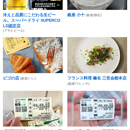
冷えと品質にこだわる生ビー
銀座 小十
(銀座/懐石)
ル。スーパードライ SUPERCO
LD認定店
(アサヒビール)
ビゴの店
フランス料理 榛名 三笠会館本店
(銀座/パン)
(銀座/フレンチ)