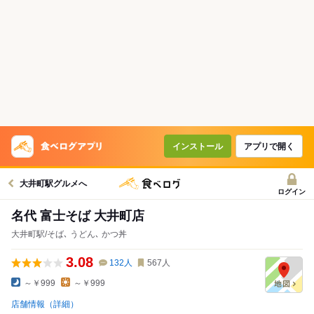
インストール
アプリで開く
大井町駅グルメへ
ログイン
名代 富士そば 大井町店
大井町駅/そば､ うどん､ かつ丼
3.08
132
人
567
人
～￥999
～￥999
店舗情報（詳細）