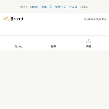
言語：
English
简体中文
繁體中文
한국어
日本語
©Kakaku.com, Inc.
行った
保存
共有