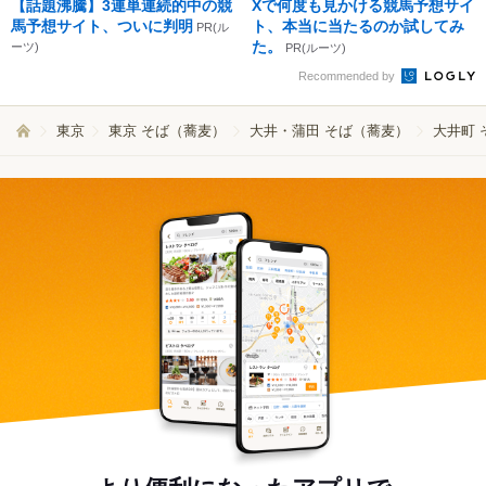
【話題沸騰】3連単連続的中の競
Xで何度も見かける競馬予想サイ
馬予想サイト、ついに判明
ト、本当に当たるのか試してみ
PR(ル
た。
ーツ)
PR(ルーツ)
Recommended by
東京
東京 そば（蕎麦）
大井・蒲田 そば（蕎麦）
大井町 