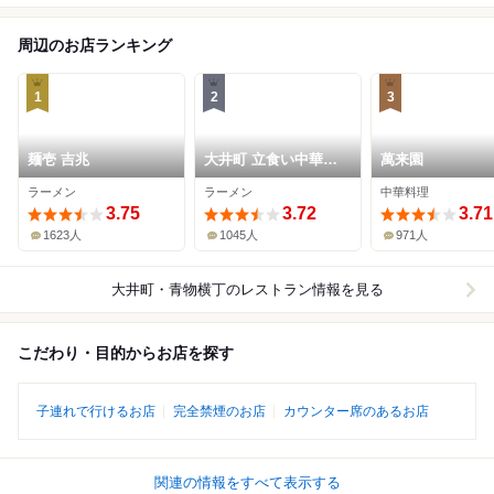
周辺のお店ランキング
1
2
3
麺壱 吉兆
大井町 立食い中華蕎
萬来園
麦 いりこ屋
ラーメン
ラーメン
中華料理
3.75
3.72
3.71
1623人
1045人
971人
大井町・青物横丁
のレストラン情報を見る
こだわり・目的からお店を探す
子連れで行けるお店
完全禁煙のお店
カウンター席のあるお店
関連の情報をすべて表示する