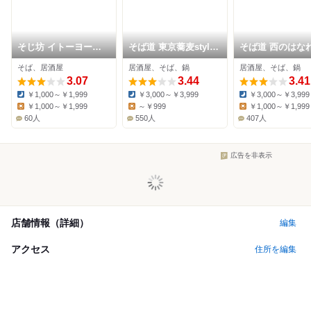
そじ坊 イトーヨーカ
そば道 東京蕎麦style
そば道 西のはな
ドー大井町店
大井町本店
そば、居酒屋
居酒屋、そば、鍋
居酒屋、そば、鍋
3.07
3.44
3.41
￥1,000～￥1,999
￥3,000～￥3,999
￥3,000～￥3,999
Dinner:
Dinner:
Dinner:
￥1,000～￥1,999
～￥999
￥1,000～￥1,999
Lunch:
Lunch:
Lunch:
60人
550人
407人
広告を非表示
店舗情報（詳細）
編集
アクセス
住所を編集