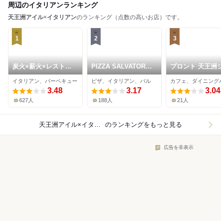
周辺のイタリアンランキング
天王洲アイル
×
イタリアン
のランキング（点数の高いお店）です。
1
2
3
炭火×薪火×レストラ
PIZZA SALVATORE
プロント 天王洲
ン RIDE 品川 天王洲
CUOMO 天王洲
フォートスクエ
イタリアン、バーベキュー
ピザ、イタリアン、バル
店
3.48
3.17
3.04
627人
188人
21人
天王洲アイル×イタリアン
のランキングをもっと見る
広告を非表示