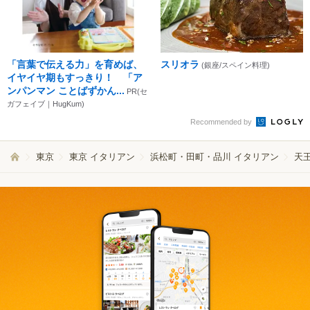
「言葉で伝える力」を育めば、
スリオラ
(銀座/スペイン料理)
イヤイヤ期もすっきり！ 「ア
ンパンマン ことばずかん...
PR(セ
ガフェイブ｜HugKum)
Recommended by
東京
東京 イタリアン
浜松町・田町・品川 イタリアン
天