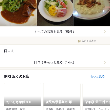
すべての写真を見る（61件）
広告を非表示
口コミ
口コミをもっと見る（19人）
[PR] 近くのお店
もっと見る
おいしさ菜館９０
鹿児島県霧島市 塚田
栄華楼 天王洲ア
農場 天王洲アイル店
号店
中華料理、食堂
居酒屋、鳥料理、肉料理