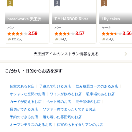
1
2
3
breadworks 天王洲
T.Y.HARBOR River
Lily cakes
Lounge
パン
バー
ケーキ
3.59
3.57
3.56
1212人
374人
284人
天王洲アイル
のレストラン情報を見る
こだわり・目的からお店を探す
個室のあるお店
子連れで行けるお店
飲み放題コースのあるお店
オシャレな空間のお店
ワインが飲めるお店
駐車場のあるお店
カードが使えるお店
ペット可のお店
完全禁煙のお店
貸切ができるお店
ソファー席でまったりできるお店
予約のできるお店
落ち着いた雰囲気のお店
オープンテラスのあるお店
個室のあるイタリアンのお店