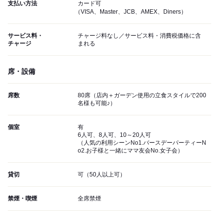
支払い方法
カード可
（VISA、Master、JCB、AMEX、Diners）
サービス料・
チャージ料なし／サービス料・消費税価格に含
チャージ
まれる
席・設備
席数
80席（店内＋ガーデン使用の立食スタイルで200
名様も可能♪）
個室
有
6人可、8人可、10～20人可
（人気の利用シーンNo1.バースデーパーティーN
o2.お子様と一緒にママ友会No.女子会）
貸切
可（50人以上可）
禁煙・喫煙
全席禁煙