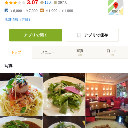
3.07
19
人
397
人
￥6,000～￥7,999
￥1,000～￥1,999
店舗情報（詳細）
アプリで開く
アプリで保存
写真
口コミ
トップ
メニュー
60
19
写真