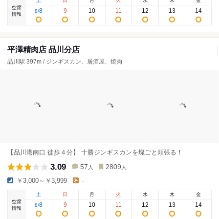
土
日
月
火
水
木
金
空席
8
9
10
11
12
13
14
8
/
情報
平澤精肉店 品川分店
品川駅 397m / ジンギスカン、居酒屋、焼肉
【品川港南口 徒歩４分】 十勝ジンギスカンを塊ごと頬張る！
3.09
57
2809
人
人
￥3,000～￥3,999
-
土
日
月
火
水
木
金
空席
8
9
10
11
12
13
14
8
/
情報