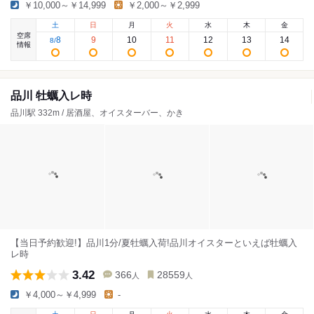
￥10,000～￥14,999
￥2,000～￥2,999
土
日
月
火
水
木
金
空席
8
9
10
11
12
13
14
8
/
情報
品川 牡蠣入レ時
品川駅 332m / 居酒屋、オイスターバー、かき
【当日予約歓迎!】品川1分/夏牡蠣入荷!品川オイスターといえば牡蠣入
レ時
3.42
366
28559
人
人
￥4,000～￥4,999
-