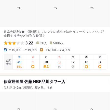
泉岳寺駅5分◆中国料理をフレンチの感性で味わうヌーベルシノワ。記
念日や接待など特別な時間を
3.22
20
5006
人
人
￥15,000～￥19,999
￥4,000～￥4,999
土
日
月
火
水
木
金
空席
8
9
10
11
12
13
14
8
/
情報
1
残
個室居酒屋 佐藤 NBF品川タワー店
品川駅 346m / 居酒屋、焼き鳥、海鮮