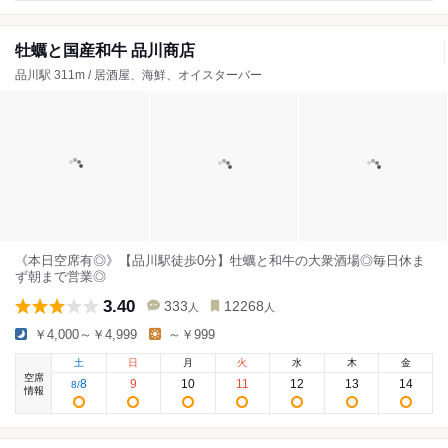
牡蠣と国産和牛 品川商店
品川駅 311m / 居酒屋、海鮮、オイスターバー
《本日空席有◎》【品川駅徒歩0分】牡蠣と和牛の大衆酒場◎毎日休ま
ず朝まで営業◎
3.40
333
12268
人
人
￥4,000～￥4,999
～￥999
土
日
月
火
水
木
金
空席
8
9
10
11
12
13
14
8
/
情報