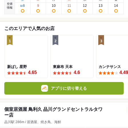
空席
8
9
10
11
12
13
14
8
/
情報
このエリアで人気のお店
1
2
3
新ばし 星野
東麻布 天本
カンテサンス
4.65
4.6
4.4
アプリに切り替える
個室居酒屋 鳥利久 品川グランドセントラルタワ
ー店
品川駅 286m / 居酒屋、焼き鳥、海鮮