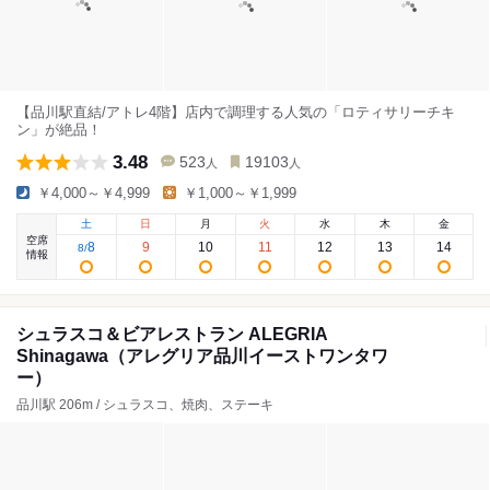
【品川駅直結/アトレ4階】店内で調理する人気の「ロティサリーチキ
ン」が絶品！
3.48
523
19103
人
人
￥4,000～￥4,999
￥1,000～￥1,999
土
日
月
火
水
木
金
空席
8
9
10
11
12
13
14
8
/
情報
シュラスコ＆ビアレストラン ALEGRIA
Shinagawa（アレグリア品川イーストワンタワ
ー）
品川駅 206m / シュラスコ、焼肉、ステーキ