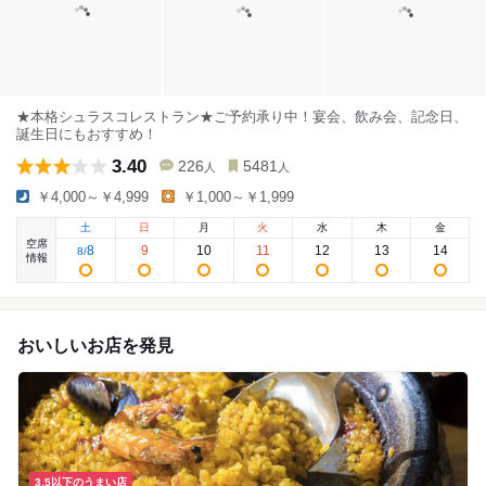
★本格シュラスコレストラン★ご予約承り中！宴会、飲み会、記念日、
誕生日にもおすすめ！
3.40
226
5481
人
人
￥4,000～￥4,999
￥1,000～￥1,999
土
日
月
火
水
木
金
空席
8
9
10
11
12
13
14
8
/
情報
おいしいお店を発見
3.5以下のうまい店