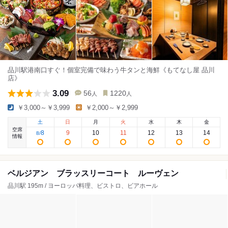
品川駅港南口すぐ！個室完備で味わう牛タンと海鮮《もてなし屋 品川
店》
3.09
56
1220
人
人
￥3,000～￥3,999
￥2,000～￥2,999
土
日
月
火
水
木
金
空席
8
9
10
11
12
13
14
8
/
情報
ベルジアン ブラッスリーコート ルーヴェン
品川駅 195m / ヨーロッパ料理、ビストロ、ビアホール