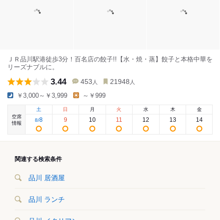
ＪＲ品川駅港徒歩3分！百名店の餃子!!【水・焼・蒸】餃子と本格中華を
リーズナブルに。
3.44
453
21948
人
人
￥3,000～￥3,999
～￥999
土
日
月
火
水
木
金
空席
8
9
10
11
12
13
14
8
/
情報
関連する検索条件
品川 居酒屋
品川 ランチ