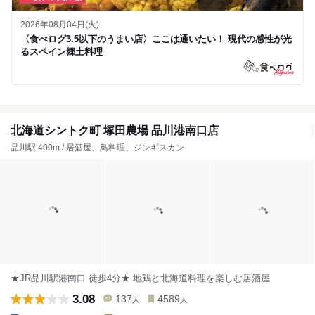
2026年08月04日(火)
〈食べログ3.5以下のうまい店〉ここは通いたい！ 現代の感性が光
るスペイン郷土料理
北海道シントク町 塚田農場 品川港南口店
品川駅 400m / 居酒屋、鳥料理、ジンギスカン
★JR品川駅港南口 徒歩4分★ 地鶏と北海道料理を楽しむ居酒屋
3.08
137
4589
人
人