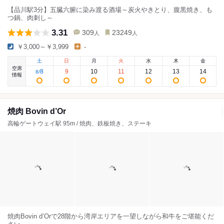
【品川駅3分】五臓六腑に染み渡る酒場～炭火やきとり、腹黒焼き、も
つ鍋、肉刺し～
3.31
309
23249
人
人
￥3,000～￥3,999
-
土
日
月
火
水
木
金
空席
8
9
10
11
12
13
14
8
/
情報
焼肉 Bovin d’Or
高輪ゲートウェイ駅 95m / 焼肉、鉄板焼き、ステーキ
焼肉Bovin d’Orで28階から湾岸エリアを一望しながら和牛をご堪能くだ