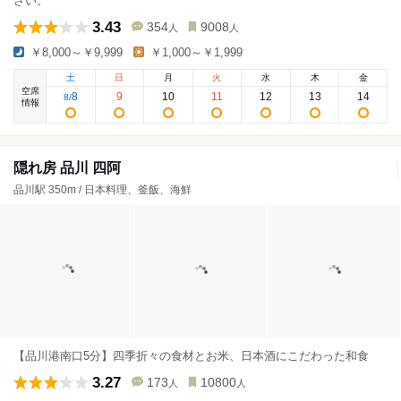
さい。
3.43
354
9008
人
人
￥8,000～￥9,999
￥1,000～￥1,999
土
日
月
火
水
木
金
空席
8
9
10
11
12
13
14
8
/
情報
隠れ房 品川 四阿
品川駅 350m / 日本料理、釜飯、海鮮
【品川港南口5分】四季折々の食材とお米、日本酒にこだわった和食
3.27
173
10800
人
人