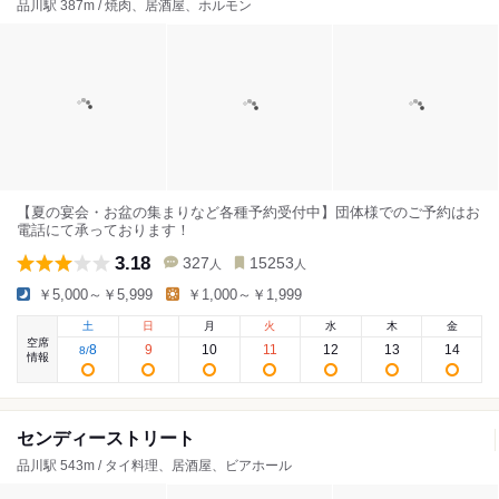
品川駅 387m / 焼肉、居酒屋、ホルモン
【夏の宴会・お盆の集まりなど各種予約受付中】団体様でのご予約はお
電話にて承っております！
3.18
327
15253
人
人
￥5,000～￥5,999
￥1,000～￥1,999
土
日
月
火
水
木
金
空席
8
9
10
11
12
13
14
8
/
情報
センディーストリート
品川駅 543m / タイ料理、居酒屋、ビアホール