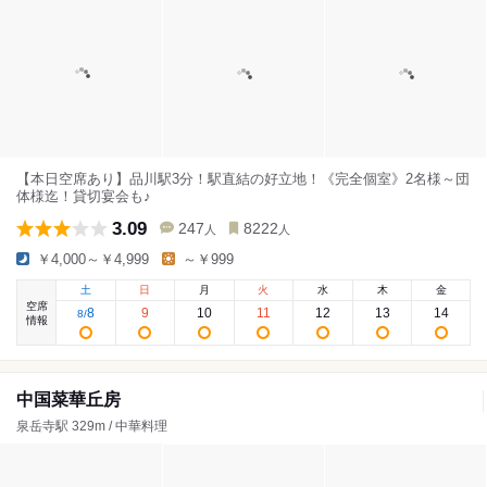
【本日空席あり】品川駅3分！駅直結の好立地！《完全個室》2名様～団
体様迄！貸切宴会も♪
3.09
247
8222
人
人
￥4,000～￥4,999
～￥999
土
日
月
火
水
木
金
空席
8
9
10
11
12
13
14
8
/
情報
中国菜華丘房
泉岳寺駅 329m / 中華料理