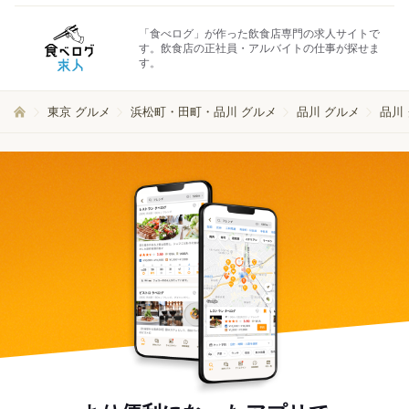
「食べログ」が作った飲食店専門の求人サイトで
す。飲食店の正社員・アルバイトの仕事が探せま
す。
東京 グルメ
浜松町・田町・品川 グルメ
品川 グルメ
品川