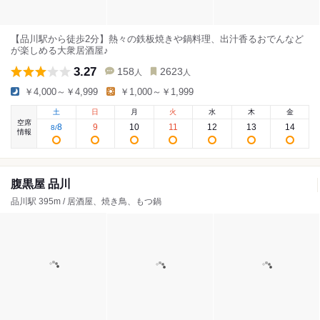
【品川駅から徒歩2分】熱々の鉄板焼きや鍋料理、出汁香るおでんなど
が楽しめる大衆居酒屋♪
3.27
158
2623
人
人
￥4,000～￥4,999
￥1,000～￥1,999
土
日
月
火
水
木
金
空席
8
9
10
11
12
13
14
8
/
情報
腹黒屋 品川
品川駅 395m / 居酒屋、焼き鳥、もつ鍋