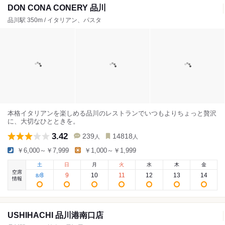
DON CONA CONERY 品川
品川駅 350m / イタリアン、パスタ
本格イタリアンを楽しめる品川のレストランでいつもよりちょっと贅沢
に、大切なひとときを。
3.42
239
14818
人
人
￥6,000～￥7,999
￥1,000～￥1,999
土
日
月
火
水
木
金
空席
8
9
10
11
12
13
14
8
/
情報
USHIHACHI 品川港南口店