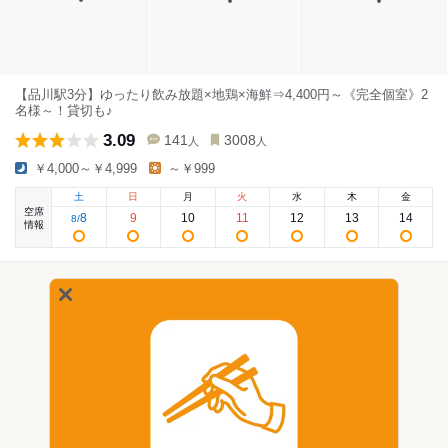
【品川駅3分】ゆったり飲み放題×地鶏×海鮮⇒4,400円～《完全個室》2
名様～！貸切も♪
3.09
141
3008
人
人
￥4,000～￥4,999
～￥999
土
日
月
火
水
木
金
空席
8
9
10
11
12
13
14
8
/
情報