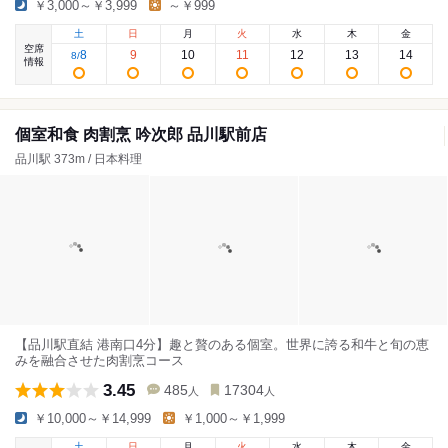
￥3,000～￥3,999
～￥999
土
日
月
火
水
木
金
空席
8
9
10
11
12
13
14
8
/
情報
個室和食 肉割烹 吟次郎 品川駅前店
品川駅 373m / 日本料理
【品川駅直結 港南口4分】趣と贅のある個室。世界に誇る和牛と旬の恵
みを融合させた肉割烹コース
3.45
485
17304
人
人
￥10,000～￥14,999
￥1,000～￥1,999
土
日
月
火
水
木
金