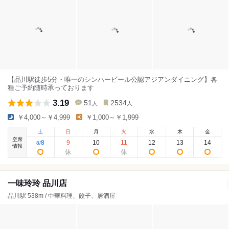
【品川駅徒歩5分・唯一のシンハービール公認アジアンダイニング】各
種ご予約随時承っております
3.19
51
2534
人
人
￥4,000～￥4,999
￥1,000～￥1,999
土
日
月
火
水
木
金
空席
8
9
10
11
12
13
14
8
/
情報
一味玲玲 品川店
品川駅 538m / 中華料理、餃子、居酒屋