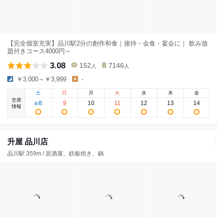
【完全個室充実】品川駅2分の創作和食｜接待・会食・宴会に｜ 飲み放
題付きコース4000円～
3.08
152
7146
人
人
￥3,000～￥3,999
-
土
日
月
火
水
木
金
空席
8
9
10
11
12
13
14
8
/
情報
升屋 品川店
品川駅 359m / 居酒屋、鉄板焼き、鍋