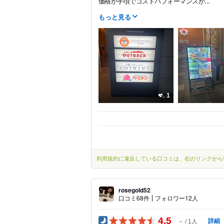
価格が手頃でコストパフォーマンスが...
もっと見る
1
利用規約に違反している口コミは、右のリンクから
rosegold52
口コミ68件
フォロワー12人
4.5
詳細
－
1人