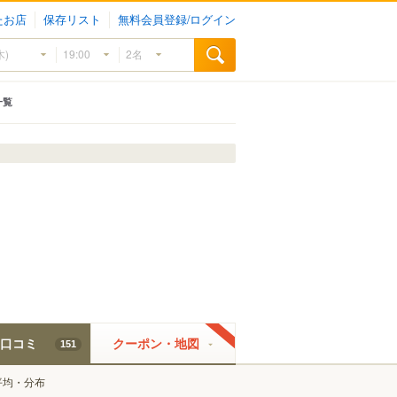
たお店
保存リスト
無料会員登録/ログイン
一覧
口コミ
クーポン・地図
151
平均・分布