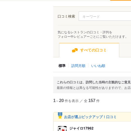
口コミ検索
気になるレストランの口コミ・評判を
フォロー中レビュアーごとにご覧いただけます。
すべての口コミ
標準
訪問月順
いいね順
これらの口コミは、訪問した当時の主観的なご意見
最新の情報とは異なる可能性がありますので、お
1
～
20
件を表示
／
全
157
件
お店が選ぶピックアップ！口コミ
ジャイロ17962