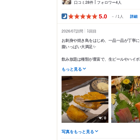
口コミ28件
フォロワー4人
5.0
詳細
－
1人
2026/07訪問
回目
1
お刺身や焼き鳥をはじめ、一品一品が丁寧に
腹いっぱい大満足✨
飲み放題は種類が豊富で、生ビールやハイボー
もっと見る
0
写真をもっと見る