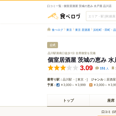
口コミ一覧 : 個室居酒屋 茨城の恵み 水戸屋 品川店
食べログ
食べログ
東京
東京 居酒屋
浜松町・田町・品
公式
品川駅港南口徒歩1分 全席個室を完備
個室居酒屋 茨城の恵み 水
3.09
151
人
最寄り駅：
品川駅
[
東京
]
ジャンル：
居酒屋
予算：
￥3,000～￥3,999
￥3,000～￥3,9
トップ
座席
口コミ
(
1