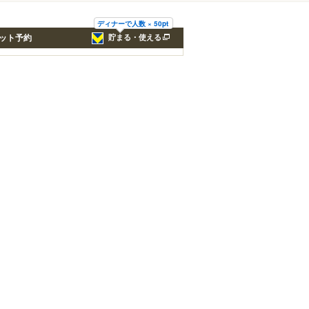
ディナーで人数 × 50pt
ット予約
貯まる・使える