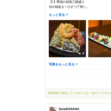
【1】季節の前菜三種盛り
旬の味覚を一口ずつ丁寧に...
もっと見る
0
写真をもっと見る
利用規約に違反している口コミは、右のリンクから
SanaBANANA