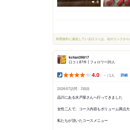
0
利用規約に違反している口コミは、右のリンクから
kchan39817
口コミ87件
フォロワー20人
4.0
詳細
－
1人
2026/07訪問
回目
2
品川にある水戸屋さんへ行ってきました
女性二人で、コース内容もボリューム満点大
私たちが頂いたコースメニュー