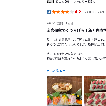
口コミ66件
フォロワー333人
4.2
￥4,000～￥4,99
2023/10訪問
1
回目
全席個室でくつろげる！魚と肉寿
品川にある居酒屋「水戸屋」に足を運んでみ
初めての訪問だったのですが、期待以上でし
店内はほぼ全席個室でした。
都会の喧騒を忘れさせるような落ち着いた雰
...
もっと見る