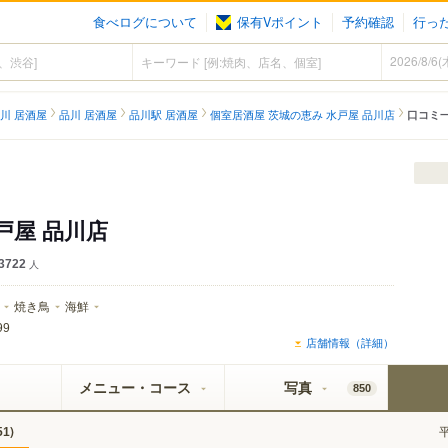
食べログについて
保有Vポイント
予約確認
行っ
川 居酒屋
品川 居酒屋
品川駅 居酒屋
個室居酒屋 茨城の恵み 水戸屋 品川店
口コミ
戸屋 品川店
3722
人
焼き鳥
海鮮
99
店舗情報（詳細）
メニュー・コース
写真
850
)
51