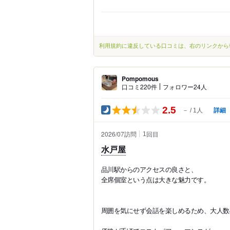
利用規約に違反している口コミは、右のリンクから
Pompomous
口コミ220件
フォロワー24人
2.5
詳細
－
1人
2026/07訪問
回目
1
水戸屋
品川駅からのアクセスの良さと、
全席個室という点は大きな魅力です。
周囲を気にせず会話を楽しめるため、大人数