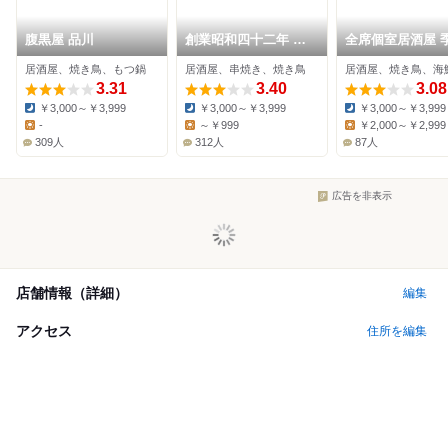
腹黒屋 品川
創業昭和四十二年 鳥
全席個室居酒屋 
じゅん 品川店
品川店
居酒屋、焼き鳥、もつ鍋
居酒屋、串焼き、焼き鳥
居酒屋、焼き鳥、海
3.31
3.40
3.08
￥3,000～￥3,999
￥3,000～￥3,999
￥3,000～￥3,999
Dinner:
Dinner:
Dinner:
-
～￥999
￥2,000～￥2,999
Lunch:
Lunch:
Lunch:
309人
312人
87人
広告を非表示
店舗情報（詳細）
編集
アクセス
住所を編集