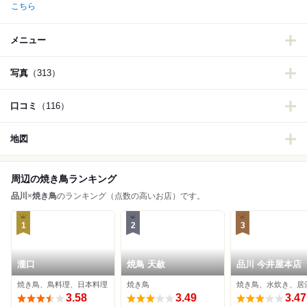
こちら
メニュー
写真
（313）
口コミ
（116）
地図
周辺の焼き鳥ランキング
品川
×
焼き鳥
のランキング（点数の高いお店）です。
1
2
3
瀧口
焼鳥 天赦
品川 今井屋本店
焼き鳥、鳥料理、日本料理
焼き鳥
焼き鳥、水炊き、居
3.58
3.49
3.47