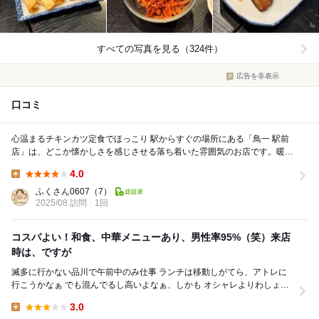
すべての写真を見る（324件）
広告を非表示
口コミ
心温まるチキンカツ定食でほっこり 駅からすぐの場所にある「鳥一 駅前
店」は、どこか懐かしさを感じさせる落ち着いた雰囲気のお店です。暖簾
をくぐると、ご夫婦で切り盛りされている光...
4.0
Lunch:
ふくさん0607
（7）
2025/08 訪問
1回
コスパよい！和食、中華メニューあり、男性率95%（笑）来店
時は、ですが
滅多に行かない品川で午前中のみ仕事 ランチは移動しがてら、アトレに
行こうかなぁ でも混んでるし高いよなぁ、しかも オシャレよりわしょが
いいなぁと思いながら とりあえず駅に向...
3.0
Lunch: