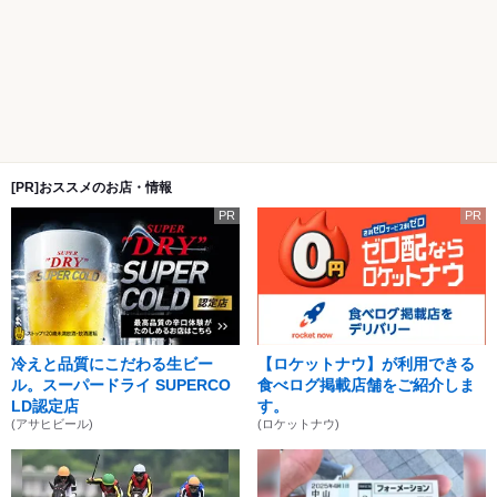
[PR]おススメのお店・情報
PR
PR
冷えと品質にこだわる生ビー
【ロケットナウ】が利用できる
ル。スーパードライ SUPERCO
食べログ掲載店舗をご紹介しま
LD認定店
す。
(アサヒビール)
(ロケットナウ)