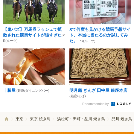
【鬼バズ】万馬券ラッシュで拡
Xで何度も見かける競馬予想サイ
散された競馬サイトが強すぎた
ト、本当に当たるのか試してみ
P
た。
R(ルーツ)
PR(ルーツ)
十勝屋
明月庵 ぎんざ 田中屋 銀座本店
(銀座/ダイニングバー)
(銀座/そば)
Recommended by
東京
東京 焼き鳥
浜松町・田町・品川 焼き鳥
品川 焼き鳥