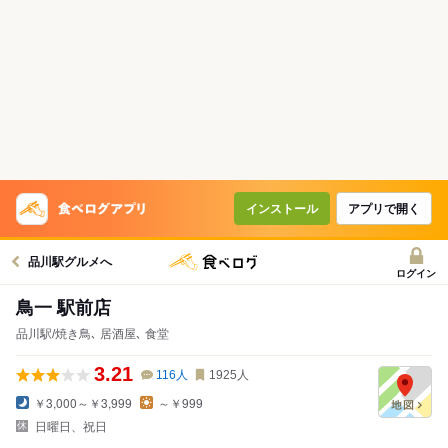
インストール
アプリで開く
品川駅グルメへ
ログイン
鳥一 駅前店
品川駅/焼き鳥､ 居酒屋､ 食堂
3.21
116
人
1925
人
￥3,000～￥3,999
～￥999
日曜日、祝日