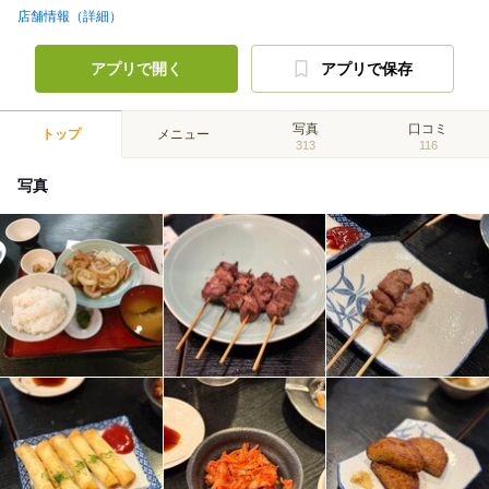
店舗情報（詳細）
アプリで開く
アプリで保存
写真
口コミ
トップ
メニュー
313
116
写真