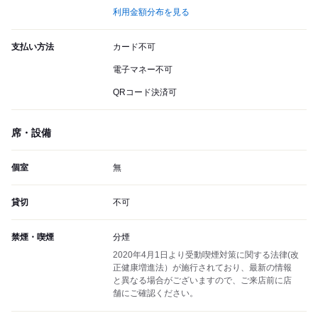
利用金額分布を見る
支払い方法
カード不可
電子マネー不可
QRコード決済可
席・設備
個室
無
貸切
不可
禁煙・喫煙
分煙
2020年4月1日より受動喫煙対策に関する法律(改
正健康増進法）が施行されており、最新の情報
と異なる場合がございますので、ご来店前に店
舗にご確認ください。