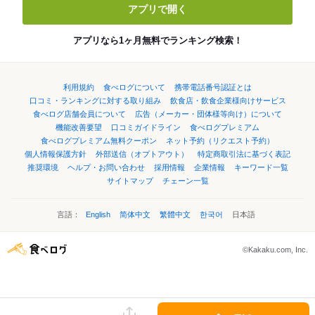
アプリで開く
アプリなら1ヶ月無料でランキング検索！
利用規約
食べログについて
携帯電話番号認証とは
口コミ・ランキングに対する取り組み
飲食店・飲食企業様向けサービス
食べログ店舗会員について
広告（メーカー・団体様等向け）について
機能改善要望
口コミガイドライン
食べログプレミアム
食べログプレミアム無料クーポン
ネット予約（リクエスト予約）
個人情報保護方針
外部送信（オプトアウト）
特定商取引法に基づく表記
推奨環境
ヘルプ・お問い合わせ
採用情報
企業情報
キーワード一覧
サイトマップ
チェーン一覧
言語：
English
简体中文
繁體中文
한국어
日本語
©Kakaku.com, Inc.