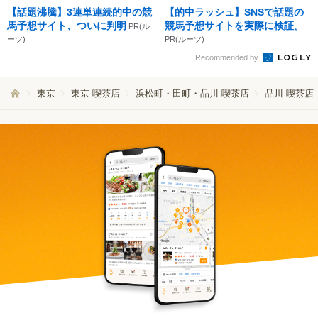
【話題沸騰】3連単連続的中の競
【的中ラッシュ】SNSで話題の
馬予想サイト、ついに判明
競馬予想サイトを実際に検証。
PR(ル
ーツ)
PR(ルーツ)
Recommended by
東京
東京 喫茶店
浜松町・田町・品川 喫茶店
品川 喫茶店