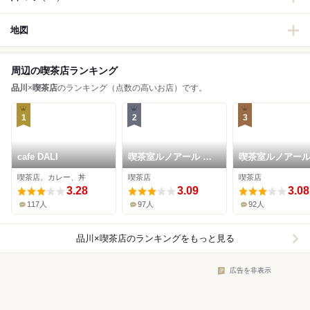
地図
周辺の喫茶店ランキング
品川
×
喫茶店
のランキング（点数の高いお店）です。
1
2
3
cafe DALI
喫茶室ルノアール 品
喫茶室ルノアール
川高輪口店
川港南口店
喫茶店、カレー、丼
喫茶店
喫茶店
3.28
3.09
3.08
117人
97人
92人
品川×喫茶店
のランキングをもっと見る
広告を非表示