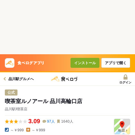
インストール
アプリで開く
品川駅グルメへ
ログイン
公式
喫茶室ルノアール 品川高輪口店
品川駅/喫茶店
3.09
97
人
1640
人
～￥999
～￥999