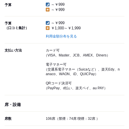
～￥999
予算
～￥999
～￥999
予算
（口コミ集計）
￥1,000～￥1,999
利用金額分布を見る
支払い方法
カード可
（VISA、Master、JCB、AMEX、Diners）
電子マネー可
（交通系電子マネー（Suicaなど）、楽天Edy、n
anaco、WAON、iD、QUICPay）
QRコード決済可
（PayPay、d払い、楽天ペイ、au PAY）
席・設備
席数
106席（禁煙：74席 喫煙：32席 ）