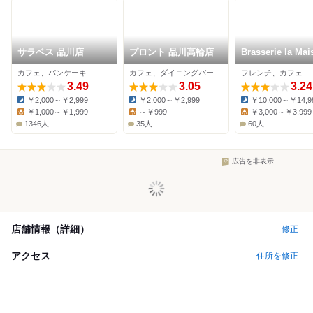
サラベス 品川店
プロント 品川高輪店
Brasserie la Mai
カフェ、パンケーキ
カフェ、ダイニングバー、居酒屋
フレンチ、カフェ
3.49
3.05
3.24
￥2,000～￥2,999
￥2,000～￥2,999
￥10,000～￥14,9
Dinner:
Dinner:
Dinner:
￥1,000～￥1,999
～￥999
￥3,000～￥3,999
Lunch:
Lunch:
Lunch:
1346人
35人
60人
広告を非表示
店舗情報（詳細）
修正
アクセス
住所を修正