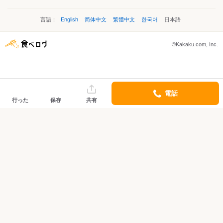
言語：
English
简体中文
繁體中文
한국어
日本語
©Kakaku.com, Inc.
電話
行った
保存
共有