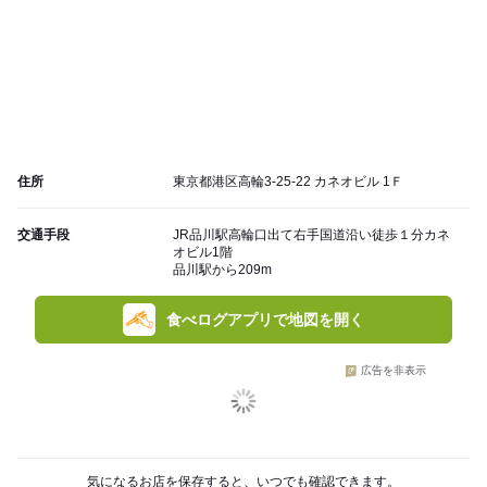
住所
東京都港区高輪3-25-22 カネオビル 1Ｆ
交通手段
JR品川駅高輪口出て右手国道沿い徒歩１分カネ
オビル1階
品川駅から209m
食べログアプリで地図を開く
広告を非表示
気になるお店を保存すると、いつでも確認できます。