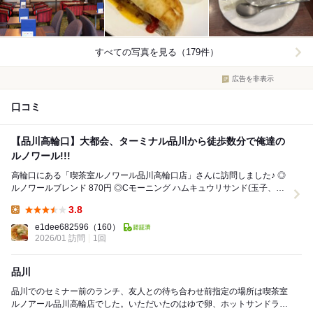
すべての写真を見る（179件）
広告を非表示
口コミ
【品川高輪口】大都会、ターミナル品川から徒歩数分で俺達の
ルノワール!!!
高輪口にある「喫茶室ルノワール品川高輪口店」さんに訪問しました♪ ◎
ルノワールブレンド 870円 ◎Cモーニング ハムキュウリサンド(玉子、ス
ープ付) 170円＋飲物代...
3.8
Lunch:
e1dee682596
（160）
2026/01 訪問
1回
品川
品川でのセミナー前のランチ、友人との待ち合わせ前指定の場所は喫茶室
ルノアール品川高輪店でした。いただいたのはゆで卵、ホットサンドラン