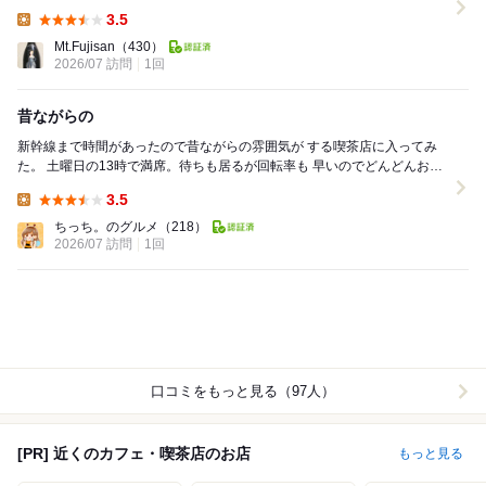
チ、アイスコーヒーをいただきました。ホットサンド...
3.5
Lunch:
Mt.Fujisan
（430）
2026/07 訪問
1回
昔ながらの
新幹線まで時間があったので昔ながらの雰囲気が する喫茶店に入ってみ
た。 土曜日の13時で満席。待ちも居るが回転率も 早いのでどんどんお客
さんが入っていく。 値段設定はやや高...
3.5
Lunch:
ちっち。のグルメ
（218）
2026/07 訪問
1回
口コミをもっと見る（97人）
[PR] 近くのカフェ・喫茶店のお店
もっと見る