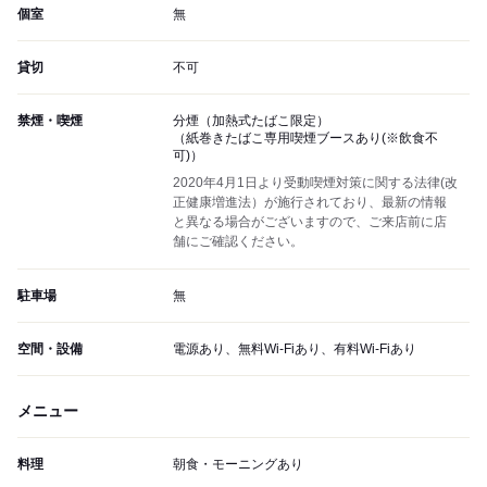
個室
無
貸切
不可
禁煙・喫煙
分煙（加熱式たばこ限定）
（紙巻きたばこ専用喫煙ブースあり(※飲食不
可)）
2020年4月1日より受動喫煙対策に関する法律(改
正健康増進法）が施行されており、最新の情報
と異なる場合がございますので、ご来店前に店
舗にご確認ください。
駐車場
無
空間・設備
電源あり、無料Wi-Fiあり、有料Wi-Fiあり
メニュー
料理
朝食・モーニングあり