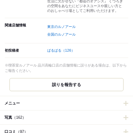
生活に欠かせない『都会のオアシス』 くつろぎ
の空間をあなたにビジネスユースや親しい方と
のおしゃべり場としてご利用いただけます。
関連店舗情報
東京のルノアール
全国のルノアール
初投稿者
ばるばる
（126）
※喫茶室ルノアール 品川高輪口店の店舗情報に誤りがある場合は、以下から
ご報告ください。
誤りを報告する
メニュー
写真
（162）
口コミ
（97）