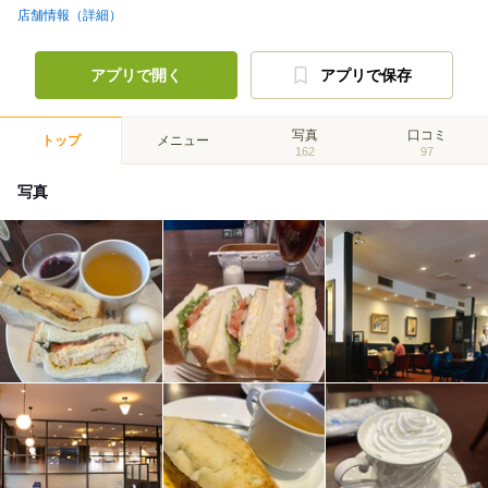
店舗情報（詳細）
アプリで開く
アプリで保存
写真
口コミ
トップ
メニュー
162
97
写真