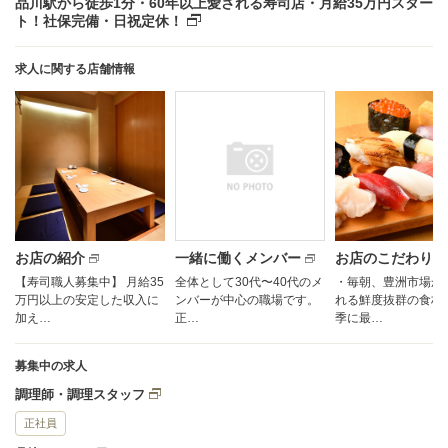
品川駅から徒歩1分・60年以上愛される寿司店・月給35万円スター
ト！社保完備・日祝定休！
求人に関する店舗情報
お店の紹介
一緒に働くメンバー
お店のこだわり
【寿司職人募集中】 月給35
全体として30代〜40代のメ
・毎朝、豊洲市場か
万円以上の安定した収入に
ンバーが中心の職場です。
れる鮮度抜群の食材
加え…
正…
季に最…
募集中の求人
調理師・調理スタッフ
正社員