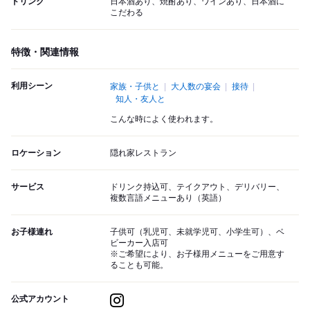
ドリンク
日本酒あり、焼酎あり、ワインあり、日本酒に
こだわる
特徴・関連情報
利用シーン
家族・子供と
大人数の宴会
接待
知人・友人と
こんな時によく使われます。
ロケーション
隠れ家レストラン
サービス
ドリンク持込可、テイクアウト、デリバリー、
複数言語メニューあり（英語）
お子様連れ
子供可（乳児可、未就学児可、小学生可）、ベ
ビーカー入店可
※ご希望により、お子様用メニューをご用意す
ることも可能。
公式アカウント