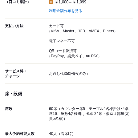
（口コミ集計）
￥1,000～￥1,999
利用金額分布を見る
支払い方法
カード可
（VISA、Master、JCB、AMEX、Diners）
電子マネー不可
QRコード決済可
（PayPay、楽天ペイ、au PAY）
サービス料・
お通し代350円(夜のみ）
チャージ
席・設備
席数
60席（カウンター席5、テーブル4名様掛け×4卓-
席16、座敷4名様掛け×6卓-24席・個室１部屋(定
員5名様)）
最大予約可能人数
40人（着席時）