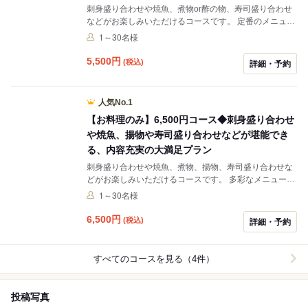
刺身盛り合わせや焼魚、煮物or酢の物、寿司盛り合わせ
などがお楽しみいただけるコースです。 定番のメニュー
が揃ったプランは、当店が初めての方にも大変おすす
1～30名様
め。ご友人との飲み会やご宴会まで、様々なシーンにご
利用ください。 コースには10名様より、プラス2,200円
5,500
円
(税込)
詳細・予約
で2時間飲み放題をお付けすることが可能です。 瓶ビー
ル・サワー類・焼酎・ソフトドリンクなどの多彩なドリ
ンクを、こだわりの料理と共にご堪能いただけます。
人気No.1
【お料理のみ】6,500円コース◆刺身盛り合わせ
や焼魚、揚物や寿司盛り合わせなどが堪能でき
る、内容充実の大満足プラン
刺身盛り合わせや焼魚、煮物、揚物、寿司盛り合わせな
どがお楽しみいただけるコースです。 多彩なメニューが
幅広く揃って、内容充実。多くのお客様にご満足いただ
1～30名様
ける贅沢なプランです。接待や記念日、ご宴会まで、
様々なシーンにご利用ください。 コースには10名様よ
6,500
円
(税込)
詳細・予約
り、プラス2,200円で2時間飲み放題をお付けすることが
可能です。 瓶ビール・サワー類・焼酎・ソフトドリンク
などの多彩なドリンクを、こだわりの料理と共にご堪能
すべてのコースを見る（4件）
いただけます。
投稿写真