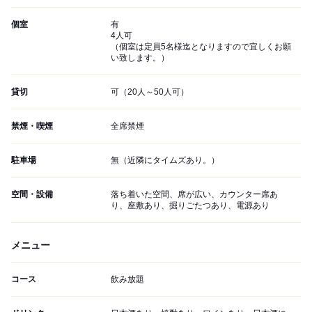
個室
有
4人可
（個室は定員5名様迄となりますので宜しくお願
い致します。）
貸切
可（20人～50人可）
禁煙・喫煙
全席禁煙
駐車場
無（近隣にタイムズあり。）
空間・設備
落ち着いた空間、席が広い、カウンター席あ
り、座敷あり、掘りごたつあり、電源あり
メニュー
コース
飲み放題