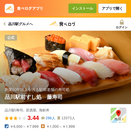
コースで使えるクーポン
戻る
インストール
アプリで開く
品川駅グルメへ
クーポンを利用せず予約する
ログイン
公式
創業60年以上を誇る駅前老舗の寿司処
品川駅前すし処 藤寿司
品川駅/寿司､ 居酒屋､ 海鮮丼
3.44
296
人
12073
人
￥6,000～￥7,999
￥1,000～￥1,999