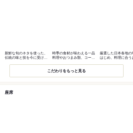
新鮮な旬のネタを使った、
時季の食材が味わえる一品
厳選した日本各地の
伝統の味と技を今に受け継
料理やおつまみ類、コース
はじめ、料理に合う
ぐ本格握り。
料理も充実。
各種ご用意。
こだわりをもっと見る
座席