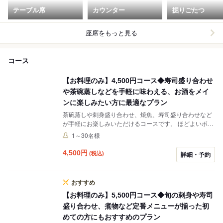
テーブル席
カウンター
掘りごたつ
座席をもっと見る
コース
【お料理のみ】4,500円コース◆寿司盛り合わせ
や茶碗蒸しなどを手軽に味わえる、お酒をメイ
ンに楽しみたい方に最適なプラン
茶碗蒸しや刺身盛り合わせ、焼魚、寿司盛り合わせなど
が手軽にお楽しみいただけるコースです。 ほどよいボリ
ュームでお酒をメインに楽しみたい方にもぴったり。お
1～30名様
仕事帰りのサク飲みからご宴会まで、様々なシーンにご
利用ください。 コースには10名様より、プラス2,200円
4,500
円
(税込)
詳細・予約
で2時間飲み放題をお付けすることが可能です。 瓶ビー
ル・サワー類・焼酎・ソフトドリンクなどの多彩なドリ
ンクを、こだわりの料理と共にご堪能いただけます。
おすすめ
【お料理のみ】5,500円コース◆旬の刺身や寿司
盛り合わせ、煮物など定番メニューが揃った初
めての方にもおすすめのプラン