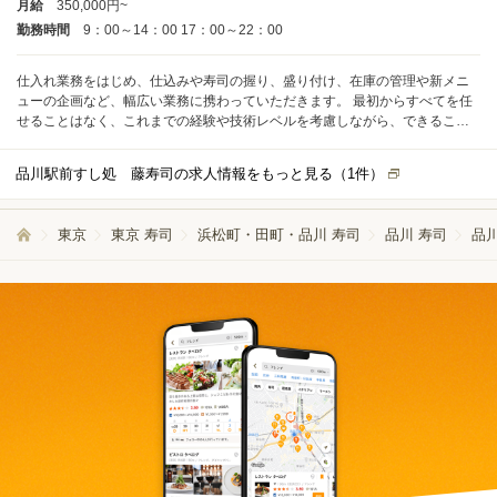
月給
350,000円~
勤務時間
9：00～14：00 17：00～22：00
仕入れ業務をはじめ、仕込みや寿司の握り、盛り付け、在庫の管理や新メニ
ューの企画など、幅広い業務に携わっていただきます。 最初からすべてを任
せることはなく、これまでの経験や技術レベルを考慮しながら、できること
から段階的にお仕事をお任せしていくので安心してください。実力をお持ち
の方には、早い段階でカウンターに立ち、握りを担当していただくことも可
品川駅前すし処 藤寿司の求人情報をもっと見る（
1
件）
能です。 寿司だけでなく、季節感を大切にした本格和食の一品料理も多くの
お客様から高い評価をいただいているお店です。料理に合わせた日本酒や各
種アルコールも豊富に揃えており、食とお酒の知識を深められる環境があり
東京
東京 寿司
浜松町・田町・品川 寿司
品川 寿司
品川
ます。これまで培ってきた経験を活かし、存分に腕を振るっていただけま
す。