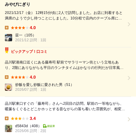
みやびにぎり
2021/12/17（金） 12時15分頃に2人で訪問しました。お店に到着すると
満席のようで少し待つことにしました。10分程で店内のテーブル席に案
内されました。メニューを見て私はみやびにぎり、連れはにしきにぎりの
4.0
1.5人前を頼みました。アルコールのメニューがないので店員さんにお酒
Lunch:
はあるか尋ねると、あるようなのでハイボールを注文しました。 ランチ
栞一
（105）
には味噌汁とデザートが付いています。最初に...
2021/12 訪問
1回
ピックアップ！口コミ
品川駅港南口近くにある藤寿司 駅前でサラリーマン街という立地もあ
り、2階にありながらも平日のランチタイムはかなりの行列だが日常風景
となっている。 この日は先輩が寿司をご馳走したいとのことでありがた
4.0
くお供させて頂きました。 私が注文したのはランチ(13時40分LO)のにし
Lunch:
きにぎり1,...
炒飯を愛し炒飯に愛された男
（51）
2026/07 訪問
1回
品川駅東口すぐの「藤寿司」さんへ2回目の訪問。駅前の一等地ながら、
暖簾をくぐるとどこかホッとする昔ながらの落ち着いた雰囲気が、相変わ
らず心地よい空間です。 今回も、安定のラン...
3.4
Lunch:
d5843d
（408）
2026/06 訪問
2回