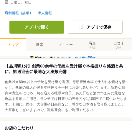
日曜日、祝日
店舗情報（詳細）
求人情報
アプリで開く
アプリで保存
写真
口コミ
トップ
座席
メニュー
673
296
50
貯まる・使える
ディナーで人数×
pt
【品川駅1分】創業60余年の伝統を受け継ぐ本格握りを銘酒と共
に。歓送迎会に最適な大座敷完備
創業以来60年以上の伝統を受け継ぐ当店。毎朝豊洲市場で仕入れる素材を活
かし、熟練の職人が握る本格握りを手軽にお楽しみいただけます。新鮮な刺
身や煮魚をはじめ、旬を迎える牡蠣や白子、あん肝など酒のつまみに最適な
逸品を多彩にご用意。ランチでは日替りの三食丼を1,100円でご提供いたしま
す。十四代、而今、大信州や日高見など、希少な日本酒も取り揃えました。
大座敷もございますので、歓送迎会にもご利用ください。
お店のこだわり